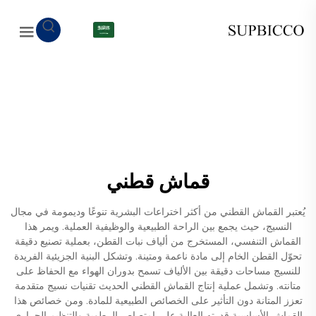
AR
قماش قطني
يُعتبر القماش القطني من أكثر اختراعات البشرية تنوعًا وديمومة في مجال
النسيج، حيث يجمع بين الراحة الطبيعية والوظيفية العملية. ويمر هذا
القماش التنفسي، المستخرج من ألياف نبات القطن، بعملية تصنيع دقيقة
تحوّل القطن الخام إلى مادة ناعمة ومتينة. وتشكل البنية الجزيئية الفريدة
للنسيج مساحات دقيقة بين الألياف تسمح بدوران الهواء مع الحفاظ على
متانته. وتشمل عملية إنتاج القماش القطني الحديث تقنيات نسيج متقدمة
تعزز المتانة دون التأثير على الخصائص الطبيعية للمادة. ومن خصائص هذا
القماش الأساسية قدرته العالية على امتصاص الرطوبة والتنظيم الحراري