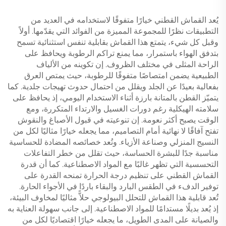
يُعد القماش القطني خيارًا متفوقًا لاستخدامه في العديد من
التطبيقات نظرًا للمجموعة المميزة من الفوائد التي يقدّمها. أولاً
وقبل كل شيء، يتمتع هذا القماش بقابلية تنفس استثنائية تسمح
بتدفق الهواء باستمرار، مما يمنع تراكم الرطوبة ويحافظ على
الراحة المثلى في مختلف الظروف. إن تكوينه من الألياف
الطبيعية يضمن امتصاصًا متفوقًا للرطوبة، حيث يمتص العرق
بفعالية بعيدًا عن الجلد ويقلل من احتمال حدوث تهيجات جلدية. كما
يتميّز القطن بالمتانة بارزة أثناء الاستخدام اليومي، إذ يحافظ على
سلامته الهيكلية رغم دورات الغسيل والارتداء المتكررة، ومع
الوقت يصبح أكثر نعومة. إن تنوعيته في قبول الأصباغ والنقوش
تفتح آفاقًا لا نهائية أمام التصاميم، مما يجعله خيارًا مثاليًا لكل من
النسيج المنزلي وصناعة الأزياء. وتُعد خصائصه المضادة للحساسية
مناسبة جدًا للبشرة الحساسة، حيث تقلل من خطر التفاعلات
التحسسية التي تظهر غالبًا مع المواد الاصطناعية. كما أن قدرة
القماش القطني على تنظيم درجة الحرارة تمنحه القدرة على
توفير الدفء في الطقس البارد والبقاء باردًا في الأجواء الحارة.
تُعد قابلية هذا القماش للتحلل البيولوجي حلاًّ مثاليًا لمخاوف البيئة،
إذ يُعد بديلًا مستدامًا للمواد الاصطناعية. إلى جانب سهولة العناية به
والصيانة على المدى الطويل، ما يجعله خيارًا اقتصاديًا لكل من