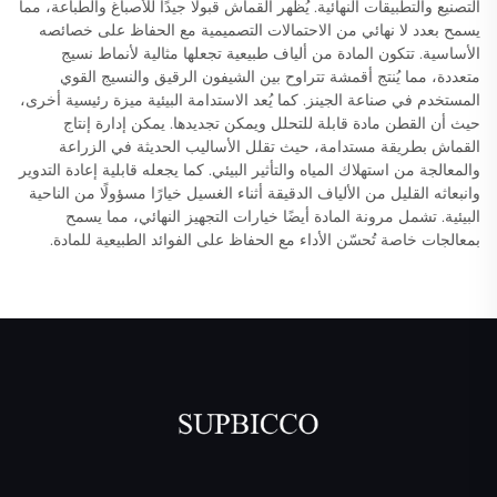
التصنيع والتطبيقات النهائية. يُظهر القماش قبولًا جيدًا للأصباغ والطباعة، مما
يسمح بعدد لا نهائي من الاحتمالات التصميمية مع الحفاظ على خصائصه
الأساسية. تتكون المادة من ألياف طبيعية تجعلها مثالية لأنماط نسيج
متعددة، مما يُنتج أقمشة تتراوح بين الشيفون الرقيق والنسيج القوي
المستخدم في صناعة الجينز. كما يُعد الاستدامة البيئية ميزة رئيسية أخرى،
حيث أن القطن مادة قابلة للتحلل ويمكن تجديدها. يمكن إدارة إنتاج
القماش بطريقة مستدامة، حيث تقلل الأساليب الحديثة في الزراعة
والمعالجة من استهلاك المياه والتأثير البيئي. كما يجعله قابلية إعادة التدوير
وانبعاثه القليل من الألياف الدقيقة أثناء الغسيل خيارًا مسؤولًا من الناحية
البيئية. تشمل مرونة المادة أيضًا خيارات التجهيز النهائي، مما يسمح
بمعالجات خاصة تُحسّن الأداء مع الحفاظ على الفوائد الطبيعية للمادة.