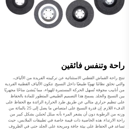
راحة وتنفس فائقين
تنتج راحة القماش القطني الاستثنائية عن تركيبته الفريدة من الألياف،
والتي تخلق نظامًا تهويًا طبيعيًا داخل النسيج. تتكون الألياف القطنية الفردية
من أنابيب مجوفة تُسهل الحركة المستمرة للهواء، مما يُنشئ مناخًا مجهريًا
بين النسيج والجلد. يسمح هذا التصميم الطبيعي المتطور للمادة بالحفاظ
على تنظيم حراري مثالي عن طريق طرد الحرارة الزائدة مع الحفاظ على
الدفء اللازم. إن قدرة النسيج على امتصاص ما يصل إلى 25 بالمائة من
وزنه من الرطوبة دون أن يشعر المرء بأنه مبلل تُحسّن بشكل كبير من
راحة الارتداء. هذه الخاصية ذات قيمة خاصة في تطبيقات الملابس، حيث
تساعد في الحفاظ على بيئة جافة ومريحة على الجلد حتى في الظروف