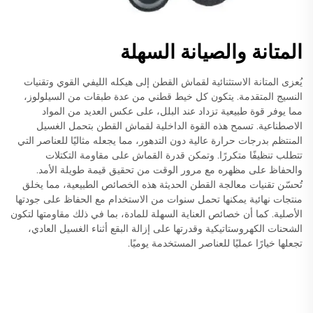
المتانة والصيانة السهلة
يُعزى المتانة الاستثنائية لقماش القطن إلى هيكله الليفي القوي وتقنيات
النسيج المتقدمة. يتكون كل خيط قطني من عدة طبقات من السيلولوز،
مما يوفر قوة طبيعية تزداد عند البلل، على عكس العديد من المواد
الاصطناعية. تسمح هذه القوة الداخلية لقماش القطن بتحمل الغسيل
المنتظم بدرجات حرارة عالية دون التدهور، مما يجعله مثاليًا للعناصر التي
تتطلب تنظيفًا متكررًا. وتمكن قدرة القماش على مقاومة التكتلات
والحفاظ على مظهره مع مرور الوقت من تحقيق قيمة طويلة الأمد.
تُحسّن تقنيات معالجة القطن الحديثة هذه الخصائص الطبيعية، مما يخلق
منتجات نهائية يمكنها تحمل سنوات من الاستخدام مع الحفاظ على جودتها
الأصلية. كما أن خصائص العناية السهلة للمادة، بما في ذلك مقاومتها لتكون
الشحنات الكهروستاتيكية وقدرتها على إزالة البقع أثناء الغسيل العادي،
تجعلها خيارًا عمليًا للعناصر المستخدمة يوميًا.