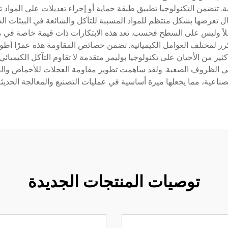
ية. تتضمن التكنولوجيا تطبيق طبقة حماية أو إجراء تعديلات على المواد ت
ل تعرضها بشكل منتظم للمواد المسببة للتآكل والشائعة في البيئات الص
كاملاً وليس على السطح فحسب. تعد هذه الابتكارات ذات قيمة خاصة في مر
ر لمختلف العوامل الكيميائية. تضمن خصائص المقاومة هذه عمرًا أطول
ثير من الأحيان على تكنولوجيا بوليمر متقدمة لا تقاوم التآكل الكيميائ
ي الظروف الصعبة. ولقد ساهمت تطوير مقاومة العجلات للأحماض والق
صناعية، مما يجعلها ميزة أساسية في عمليات التصنيع والمعالجة الحديثة
توصيات المنتجات الجديدة