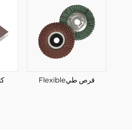
قرص طيFlexible
كت