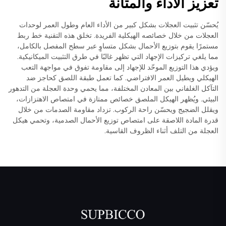
تعزيز الأداء والمتانة
يُحسّن تثبيت العجلات بشكل كبير من الأداء العام وطول العمر لوحدات
العجلات من خلال خصائصه الهيكلية الفريدة. تخلق هذه التقنية خط ربط
مستمرًا يقوم بتوزيع الأحمال بشكل متساوٍ عبر سطح المفصل بالكامل،
مما يلغي تركيزات الإجهاد التي تظهر غالبًا في طرق التثبيت الميكانيكية.
ويؤدي هذا التوزيع الموحّد للإجهاد إلى مقاومة تفوق في مواجهة التعب
الهيكلي ويطيل العمر الافتراضي. كما تعمل طبقة اللصق كحاجز ضد
التآكل الغلفاني بين المعادن المختلفة، مما يحمي وحدة العجلة من التدهور
البيئي. ويُظهر الهيكل الملصق خصائص ممتازة في امتصاص الاهتزازات،
ويقلل الضجيج ويحسّن راحة الركوب. تزداد مقاومة الصدمات من خلال
قدرة المادة اللاصقة على امتصاص توزيع الأحمال الصدمية، وتحمي هيكل
العجلة من التلف أثناء الظروف القاسية.