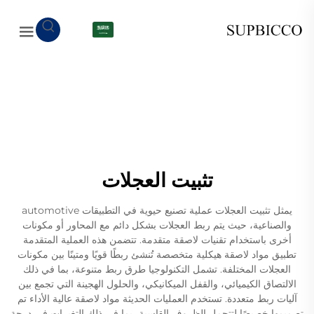
AR
تثبيت العجلات
يمثل تثبيت العجلات عملية تصنيع حيوية في التطبيقات automotive
والصناعية، حيث يتم ربط العجلات بشكل دائم مع المحاور أو مكونات
أخرى باستخدام تقنيات لاصقة متقدمة. تتضمن هذه العملية المتقدمة
تطبيق مواد لاصقة هيكلية متخصصة تُنشئ ربطًا قويًا ومتينًا بين مكونات
العجلات المختلفة. تشمل التكنولوجيا طرق ربط متنوعة، بما في ذلك
الالتصاق الكيميائي، والقفل الميكانيكي، والحلول الهجينة التي تجمع بين
آليات ربط متعددة. تستخدم العمليات الحديثة مواد لاصقة عالية الأداء تم
تصميمها خصيصًا لتتحمل الظروف القاسية، بما في ذلك التغيرات في درجة