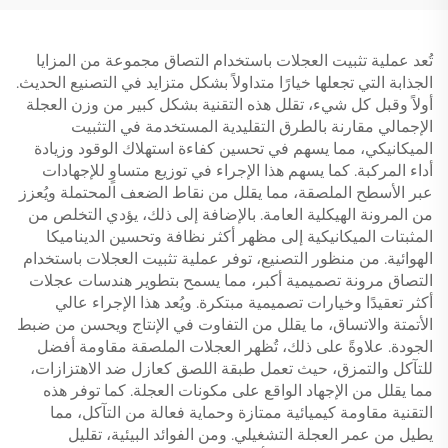
تُعد عملية تثبيت العجلات باستخدام التصاق مجموعة من المزايا
الجذابة التي تجعلها خيارًا متداولاً بشكل متزايد في التصنيع الحديث.
أولاً وقبل كل شيء، تقلل هذه التقنية بشكل كبير من وزن العجلة
الإجمالي مقارنة بالطرق التقليدية المستخدمة في التثبيت
الميكانيكي، مما يسهم في تحسين كفاءة استهلاك الوقود وزيادة
أداء المركبة. كما يسهم هذا الإجراء في توزيع متساوٍ للإجهادات
عبر الأسطح الملصقة، مما يقلل من نقاط الضعف المحتملة ويُعزز
من المرونة الهيكلية العامة. بالإضافة إلى ذلك، يؤدي التخلص من
المثبتات الميكانيكية إلى مظهر أكثر نظافة وتحسين الديناميكا
الهوائية. من منظور التصنيع، توفر عملية تثبيت العجلات باستخدام
التصاق مرونة تصميمية أكبر، مما يسمح بتطوير هندسات عجلات
أكثر تعقيدًا وخيارات تصميمية مبتكرة. ويُعد هذا الإجراء عالي
الأتمتة والاتساق، ما يقلل من التفاوت في الإنتاج ويحسن من ضبط
الجودة. علاوةً على ذلك، تُظهر العجلات الملصقة مقاومة أفضل
للتآكل والتمزق، حيث تعمل طبقة اللصق كعازل ضد الاهتزازات،
مما يقلل من الإجهاد الواقع على مكونات العجلة. كما توفر هذه
التقنية مقاومة كيميائية ممتازة وحماية فعالة من التآكل، مما
يطيل من عمر العجلة التشغيلي. ومن الفوائد البيئية، تقليل