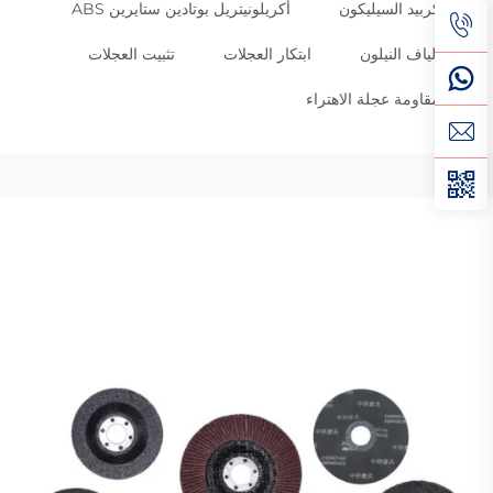
كربيد السيليكون
أكريلونيتريل بوتادين ستايرين ABS
الياف النيلون
ابتكار العجلات
تثبيت العجلات
مقاومة عجلة الاهتراء