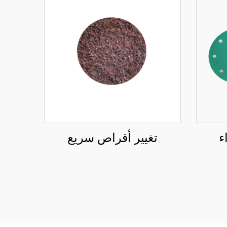
ء
تغيير أقراص سريع