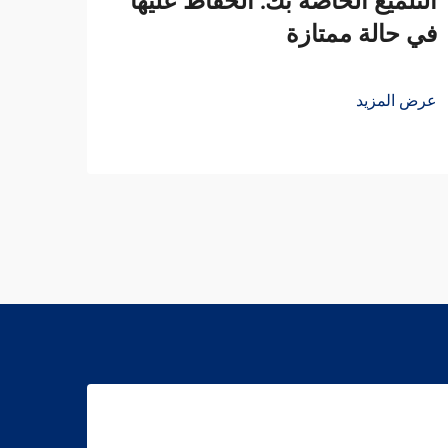
التلميع الخاصة بك: الحفاظ عليها
مقار
في حالة ممتازة
الاخ
والص
عرض المزيد
عرض ا