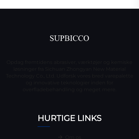
Opdag fremtidens abrasiver, værktøjer og kemiske
løsninger fra Sichuan Zhongyan New Material
Technology Co., Ltd. Udforsk vores bred varepalette
og innovative teknologier inden for
overfladebehandling og meget mere.
HURTIGE LINKS
Om os