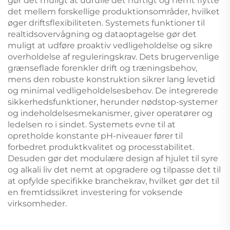
gør det muligt at udrulle det hurtigt og nemt flytte
det mellem forskellige produktionsområder, hvilket
øger driftsflexibiliteten. Systemets funktioner til
realtidsovervågning og dataoptagelse gør det
muligt at udføre proaktiv vedligeholdelse og sikre
overholdelse af reguleringskrav. Dets brugervenlige
grænseflade forenkler drift og træningsbehov,
mens den robuste konstruktion sikrer lang levetid
og minimal vedligeholdelsesbehov. De integrerede
sikkerhedsfunktioner, herunder nødstop-systemer
og indeholdelsesmekanismer, giver operatører og
ledelsen ro i sindet. Systemets evne til at
opretholde konstante pH-niveauer fører til
forbedret produktkvalitet og processtabilitet.
Desuden gør det modulære design af hjulet til syre
og alkali liv det nemt at opgradere og tilpasse det til
at opfylde specifikke branchekrav, hvilket gør det til
en fremtidssikret investering for voksende
virksomheder.