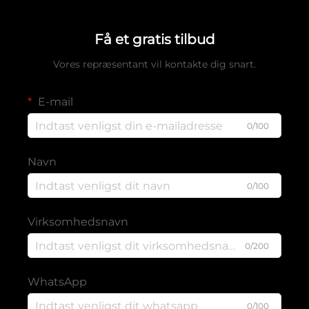
Få et gratis tilbud
Vores repræsentant vil kontakte dig snart.
E-mail
0/100
Navn
0/100
Virksomhedsnavn
0/200
WhatsApp
0/100