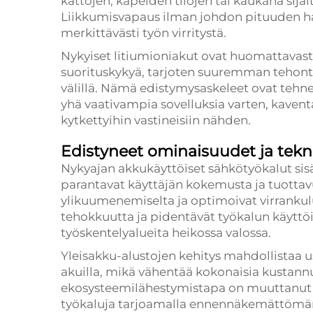
kattojen, kapeiden tilojen tai kaukana sija
Liikkumisvapaus ilman johdon pituuden hal
merkittävästi työn virritystä.
Nykyiset litiumioniakut ovat huomattavast
suorituskykyä, tarjoten suuremman tehon
välillä. Nämä edistymysaskeleet ovat tehne
yhä vaativampia sovelluksia varten, kaven
kytkettyihin vastineisiin nähden.
Edistyneet ominaisuudet ja tekn
Nykyajan akkukäyttöiset sähkötyökalut sis
parantavat käyttäjän kokemusta ja tuottav
ylikuumenemiselta ja optimoivat virrankul
tehokkuutta ja pidentävät työkalun käyttöi
työskentelyalueita heikossa valossa.
Yleisakku-alustojen kehitys mahdollistaa u
akuilla, mikä vähentää kokonaisia kustannu
ekosysteemilähestymistapa on muuttanut a
työkaluja tarjoamalla ennennäkemättömä