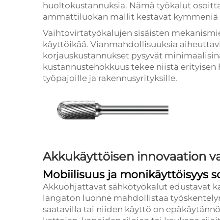
huoltokustannuksia. Nämä työkalut osoitta
ammattiluokan mallit kestävät kymmeniä v
Vaihtovirtatyökalujen sisäisten mekanismie
käyttöikää. Vianmahdollisuuksia aiheutta
korjauskustannukset pysyvät minimaalisin
kustannustehokkuus tekee niistä erityisen h
työpajoille ja rakennusyrityksille.
Akkukäyttöisen innovaation v
Mobiilisuus ja monikäyttöisyys s
Akkuohjattavat sähkötyökalut edustavat k
langaton luonne mahdollistaa työskentelyn p
saatavilla tai niiden käyttö on epäkäytännö