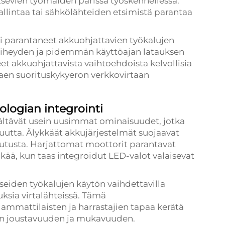
itsevien työmaiden parissa työskennellessä.
lintaa tai sähkölähteiden etsimistä parantaa
i parantaneet akkuohjattavien työkalujen
tiheyden ja pidemmän käyttöajan latauksen
et akkuohjattavista vaihtoehdoista kelvollisia
taen suorituskykyeron verkkovirtaan
ologian integrointi
ältävät usein uusimmat ominaisuudet, jotka
uutta. Älykkäät akkujärjestelmät suojaavat
utusta. Harjattomat moottorit parantavat
kää, kun taas integroidut LED-valot valaisevat
seiden työkalujen käytön vaihdettavilla
ksia virtalähteissä. Tämä
mmattilaisten ja harrastajien tapaa kerätä
n joustavuuden ja mukavuuden.