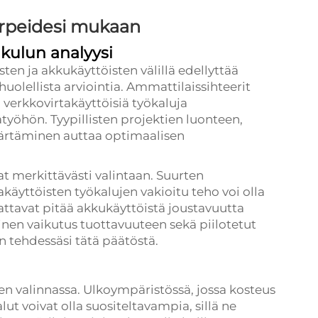
arpeidesi mukaan
kulun analyysi
ten ja akkukäyttöisten välillä edellyttää
olellista arviointia. Ammattilaissihteerit
verkkovirtakäyttöisiä työkaluja
työhön. Tyypillisten projektien luonteen,
märtäminen auttaa optimaalisen
at merkittävästi valintaan. Suurten
äyttöisten työkalujen vakioitu teho voi olla
aattavat pitää akkukäyttöistä joustavuutta
n vaikutus tuottavuuteen sekä piilotetut
an tehdessäsi tätä päätöstä.
jen valinnassa. Ulkoympäristössä, jossa kosteus
lut voivat olla suositeltavampia, sillä ne