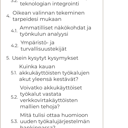
teknologian integrointi
Oikean valinnan tekeminen
tarpeidesi mukaan
Ammatilliset näkökohdat ja
työnkulun analyysi
Ympäristö- ja
turvallisuustekijät
Usein kysytyt kysymykset
Kuinka kauan
akkukäyttöisten työkalujen
akut yleensä kestävät?
Voivatko akkukäyttöiset
työkalut vastata
verkkovirtakäyttöisten
mallien tehoja?
Mitä tulisi ottaa huomioon
uuden työkalujärjestelmän
hankinnassa?