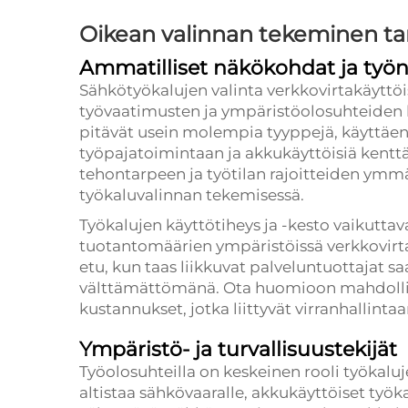
Oikean valinnan tekeminen t
Ammatilliset näkökohdat ja työn
Sähkötyökalujen valinta verkkovirtakäyttöis
työvaatimusten ja ympäristöolosuhteiden hu
pitävät usein molempia tyyppejä, käyttäen 
työpajatoimintaan ja akkukäyttöisiä kenttä
tehontarpeen ja työtilan rajoitteiden ym
työkaluvalinnan tekemisessä.
Työkalujen käyttötiheys ja -kesto vaikuttav
tuotantomäärien ympäristöissä verkkovirtak
etu, kun taas liikkuvat palveluntuottajat s
välttämättömänä. Ota huomioon mahdolline
kustannukset, jotka liittyvät virranhallinta
Ympäristö- ja turvallisuustekijät
Työolosuhteilla on keskeinen rooli työkalu
altistaa sähkövaaralle, akkukäyttöiset työka