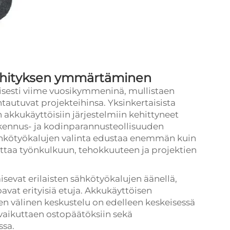
kehityksen ymmärtäminen
sesti viime vuosikymmeninä, mullistaen
htautuvat projekteihinsa. Yksinkertaisista
 akkukäyttöisiin järjestelmiin kehittyneet
kennus- ja kodinparannusteollisuuden
ähkötyökalujen valinta edustaa enemmän kuin
uttaa työnkulkuun, tehokkuuteen ja projektien
sevat erilaisten sähkötyökalujen äänellä,
joavat erityisiä etuja. Akkukäyttöisen
en välinen keskustelu on edelleen keskeisessä
vaikuttaen ostopäätöksiin sekä
ssa.