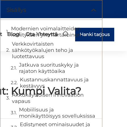
Sisällys
Modernien voimalaitteiden
t
Blogi
Ota Yhteyttä
kehityksen ymmärtäminen
Hanki tarjous
Verkkovirtaisten
sähkötyökalujen teho ja
luotettavuus
Jatkuva suorituskyky ja
rajaton käyttöaika
Kustannuskannattavuus ja
kestävyys
t: Kumpi Valita?
Akkukäyttöisen innovaation
vapaus
Mobiilisuus ja
monikäyttöisyys sovelluksissa
Edistyneet ominaisuudet ja