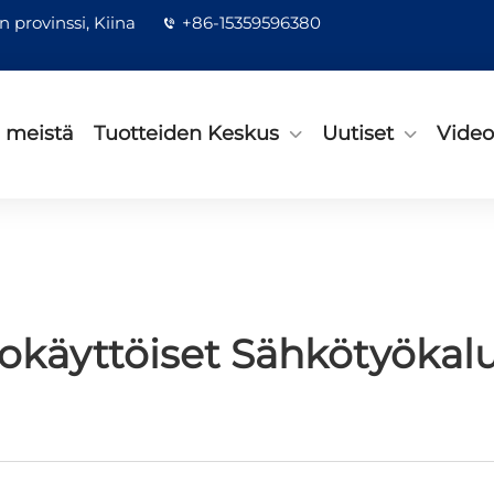
 provinssi, Kiina
+86-15359596380
a meistä
Tuotteiden Keskus
Uutiset
Video
okäyttöiset Sähkötyökalu