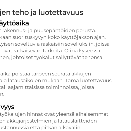
jen teho ja luotettavuus
käyttöaika
et rakennus- ja puusepäntöiden perusta.
akaan suorituskyvyn koko käyttöjakson ajan.
isen soveltuvia raskaisiin sovelluksiin, joissa
vat ratkaisevan tärkeitä. Olipa kyseessä
n, johtoiset työkalut säilyttävät tehonsa
öaika poistaa tarpeen seurata akkujen
ksoja latausaikojen mukaan. Tämä luotettavuus
tai laajamittaisissa toiminnoissa, joissa
n.
ävyys
atyökalujen hinnat ovat yleensä alhaisemmat
en akkujärjestelmien ja latauslaitteiden
stannuksia että pitkän aikavälin