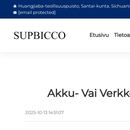
Huangjiaba-teollisuuspuisto, Santai-kunta, Sichuanin
[email protected]
Etusivu
Tieto
Akku- Vai Verkk
2025-10-13 14:51:07