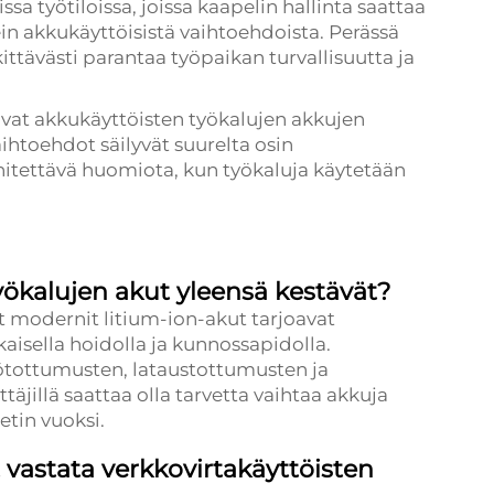
a työtiloissa, joissa kaapelin hallinta saattaa
n akkukäyttöisistä vaihtoehdoista. Perässä
tävästi parantaa työpaikan turvallisuutta ja
avat akkukäyttöisten työkalujen akkujen
ihtoehdot säilyvät suurelta osin
nitettävä huomiota, kun työkaluja käytetään
ökalujen akut yleensä kestävät?
t modernit litium-ion-akut tarjoavat
aisella hoidolla ja kunnossapidolla.
ötottumusten, lataustottumusten ja
jillä saattaa olla tarvetta vaihtaa akkuja
tin vuoksi.
 vastata verkkovirtakäyttöisten