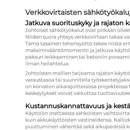
Verkkovirtaisten sähkötyökalu
Jatkuva suorituskyky ja rajaton 
Johtoiset sähkötyökalut ovat pitkään olle
Niiden suora yhteys verkkovirtaan takaa v
Tämä tasainen tehonsyöttö tekee niistä erity
maksimivääntömomentti ja jatkuva käyttö o
paksun leikkaaminen tai betoniin poraamine
ilman heilahtelua.
Johtoisten mallien tarjoama rajaton käytt
varaustasoa tai suunnitella työskentelyja
on korvaton aikarajoitteisissa projekteissa 
keskeytykset voivat vaikuttaa tuottavuutee
Kustannuskannattavuus ja kest
Käyttöön otettaessa sähköisten vaihtovirt
kuin akkukäyttöisten vastineidensa. Kalliid
puuttuminen vähentää sekä alkuperäisiä ku