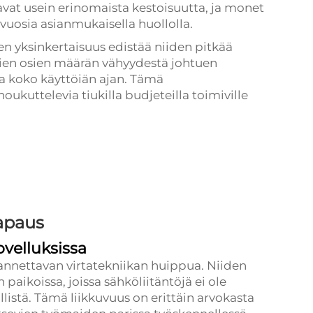
vat usein erinomaista kestoisuutta, ja monet
uosia asianmukaisella huollolla.
n yksinkertaisuus edistää niiden pitkää
vien osien määrän vähyydestä johtuen
a koko käyttöiän ajan. Tämä
oukuttelevia tiukilla budjeteilla toimiville
apaus
ovelluksissa
annettavan virtatekniikan huippua. Niiden
aikoissa, joissa sähköliitäntöjä ei ole
llistä. Tämä liikkuvuus on erittäin arvokasta