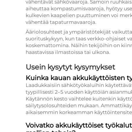
vähentävät sähkövaaroja. Samoin ruuhkaisiss
aiheuttaa kompastumisvaaroja, hyötyy usei
kulkevien kaapelien puuttuminen voi merkit
vähentää tapaturmavaaroja.
Ääriolosuhteet ja ympäristötekijät vaikutt
suorituskykyyn, kun taas verkko-ohjaiset va
koskemattomina. Näihin tekijöihin on kiin
haastavissa ilmastoissa tai ulkona.
Usein kysytyt kysymykset
Kuinka kauan akkukäyttöisten ty
Laadukkaisiin sähkötyökaluihin käytettävä
tyypillisesti 2–5 vuoden käyttöiän asianmuk
Käytännön kesto vaihtelee kuitenkin käytt
säilytysolosuhteiden mukaan. Ammattikäyttä
aikaisemmin korkeamman käyttöintensitee
Voivatko akkukäyttöiset työkalut