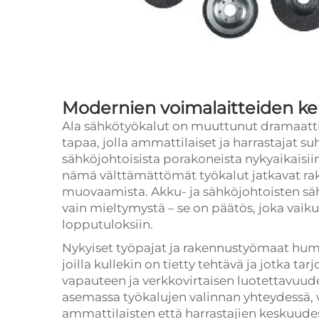
Modernien voimalaitteiden 
Ala
sähkötyökalut
on muuttunut dramaatti
tapaa, jolla ammattilaiset ja harrastajat su
sähköjohtoisista porakoneista nykyaikaisiin
nämä välttämättömät työkalut jatkavat ra
muovaamista. Akku- ja sähköjohtoisten s
vain mieltymystä – se on päätös, joka vaik
lopputuloksiin.
Nykyiset työpajat ja rakennustyömaat humi
joilla kullekin on tietty tehtävä ja jotka tar
vapauteen ja verkkovirtaisen luotettavuud
asemassa työkalujen valinnan yhteydessä, 
ammattilaisten että harrastajien keskuude