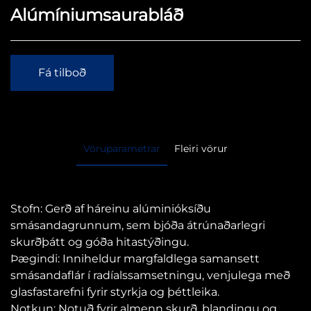
Alúmíniumsaurabláð
Fá tilboð
Vöruparametrar
Fleiri vörur
Stofn: Gerð af háreinu alúminióksíðu
smásandagrunnum, sem bjóða átrúnaðarlegri
skurðþátt og góða hitastýðingu.
Þægindi: Inniheldur margfaldlega samansett
smásandaflár í radíalssamsetningu, venjulega með
glasfastarefni fyrir styrkja og þéttleika.
Notkun: Notuð fyrir almenn skurð, blandingu og