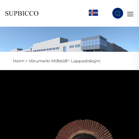
IS
>
Heim >
Vörumerki Miðstöð
Lappadisksýni