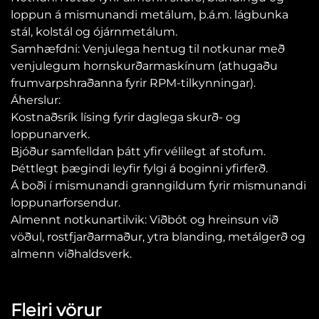
loppun á mismunandi metálum, þ.á.m. lágbunka
stál, kolstál og ójárnmetálum.
Samhæfdni: Venjulega hentug til notkunar með
venjulegum hornskurðarmaskínum (athugaðu
frumvarpshraðanna fyrir RPM-tilkynningar).
Áherslur:
Kostnaðsrík lísing fyrir daglega skurð- og
loppunarverk.
Bjóður samfelldan þátt yfir vélilegt af stofum.
Þéttlegt þægindi leyfir fylgi á boginni yfirferð.
Á boði í mismunandi granngildum fyrir mismunandi
loppunarforsendur.
Almennt notkunartilvik: Viðbót og hreinsun við
vöðul, rostfjarðarmaður, ytra blanding, metálgerð og
almenn viðhaldsverk.
Fleiri vörur