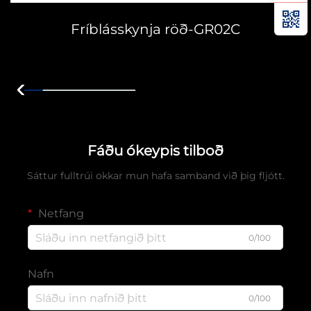
Fríblásskynja röð-GR02C
Fáðu ókeypis tilboð
Sáttur fulltrúi okkar mun hafa samband við þig fljótt.
Netfang
0/100
Nafn
0/100