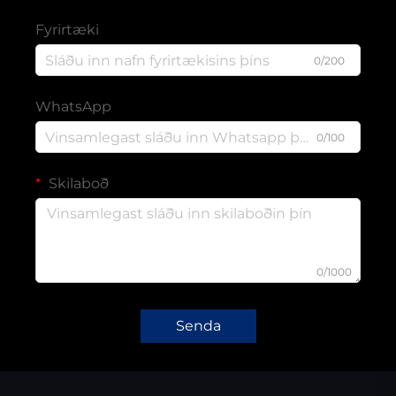
Fyrirtæki
0/200
WhatsApp
0/100
Skilaboð
0/1000
Senda