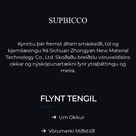
Kynntu þér fremst áfram smáskeiði, töl og
kjemilæsingu frá Sichuan Zhongyan New Material
Technology Co., Ltd. Skoðaðu breiðslu vöruveldisins
okkar og nýsköpunartækni fyrir ytraþáttingu og
meira.
FLYNT TENGIL
Um Okkur
Vörumerki Miðstöð