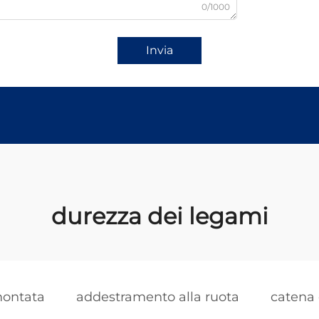
0/1000
Invia
durezza dei legami
montata
addestramento alla ruota
catena 