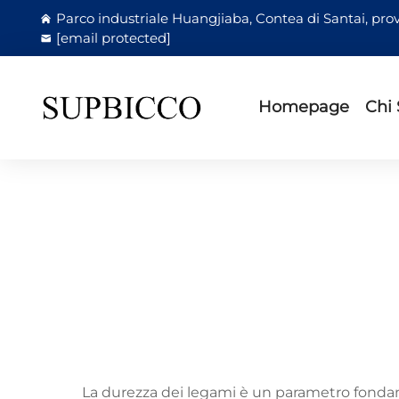
Parco industriale Huangjiaba, Contea di Santai, prov
[email protected]
Homepage
Chi
La durezza dei legami è un parametro fondame