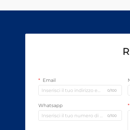
R
Email
0/100
Whatsapp
0/100