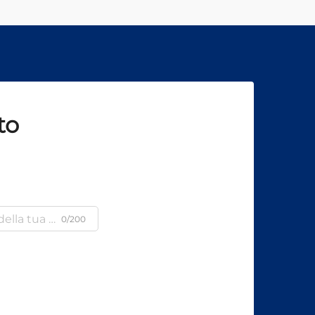
to
0/200