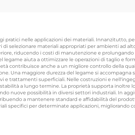
pratici nelle applicazioni dei materiali. Innanzitutto, p
i di selezionare materiali appropriati per ambienti ad alto
ore, riducendo i costi di manutenzione e prolungando la
legame aiuta a ottimizzare le operazioni di taglio e form
ietà contribuisce anche a un migliore controllo della qual
zione. Una maggiore durezza del legame si accompagna spe
i e trattamenti superficiali. Nelle costruzioni e nell'ing
 stabilità a lungo termine. La proprietà supporta inoltre l
ndo nuove possibilità in diversi settori industriali. In a
ribuendo a mantenere standard e affidabilità del prodotto
ali specifici per determinate applicazioni, migliorando 