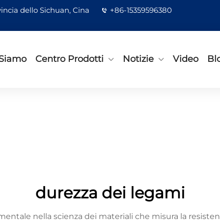
incia dello Sichuan, Cina
+86-15359596380
 Siamo
Centro Prodotti
Notizie
Video
Bl
durezza dei legami
ntale nella scienza dei materiali che misura la resistenz