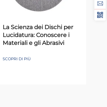
Con
La Scienza dei Dischi per
Man
Lucidatura: Conoscere i
dei
Materiali e gli Abrasivi
Ma
Co
SCOPRI DI PIÙ
SCOP