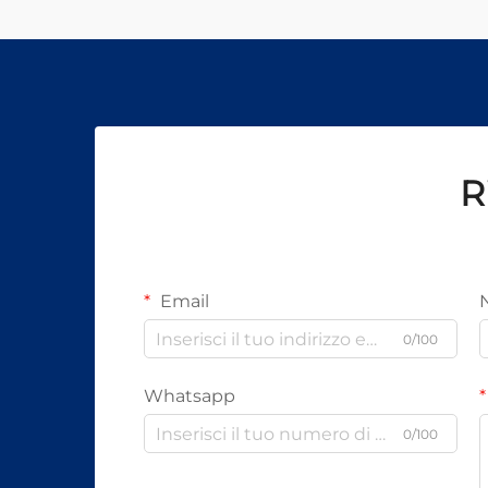
R
Email
0/100
Whatsapp
0/100