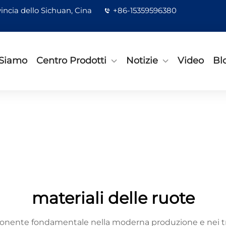
incia dello Sichuan, Cina
+86-15359596380
 Siamo
Centro Prodotti
Notizie
Video
Bl
materiali delle ruote
mponente fondamentale nella moderna produzione e nei 