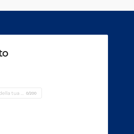
to
0/200