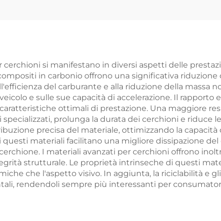
 cerchioni si manifestano in diversi aspetti delle prestazi
ompositi in carbonio offrono una significativa riduzione de
'efficienza del carburante e alla riduzione della massa 
olo e sulle sue capacità di accelerazione. Il rapporto el
ratteristiche ottimali di prestazione. Una maggiore resis
i specializzati, prolunga la durata dei cerchioni e riduce
uzione precisa del materiale, ottimizzando la capacità 
di questi materiali facilitano una migliore dissipazione de
rchione. I materiali avanzati per cerchioni offrono inoltr
egrità strutturale. Le proprietà intrinseche di questi ma
che che l'aspetto visivo. In aggiunta, la riciclabilità e gli
ntali, rendendoli sempre più interessanti per consumatori