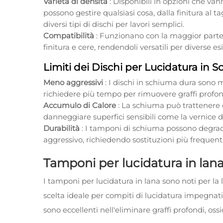
Varietà di densità
: Disponibili in opzioni che van
possono gestire qualsiasi cosa, dalla finitura al t
diversi tipi di dischi per lavori semplici.
Compatibilità
: Funzionano con la maggior parte d
finitura e cere, rendendoli versatili per diverse e
Limiti dei Dischi per Lucidatura in 
Meno aggressivi
: I dischi in schiuma dura sono m
richiedere più tempo per rimuovere graffi profon
Accumulo di Calore
: La schiuma può trattenere 
danneggiare superfici sensibili come la vernice d
Durabilità
: I tamponi di schiuma possono degrad
aggressivo, richiedendo sostituzioni più frequenti 
Tamponi per lucidatura in lana
I tamponi per lucidatura in lana sono noti per la 
scelta ideale per compiti di lucidatura impegnativi
sono eccellenti nell'eliminare graffi profondi, oss