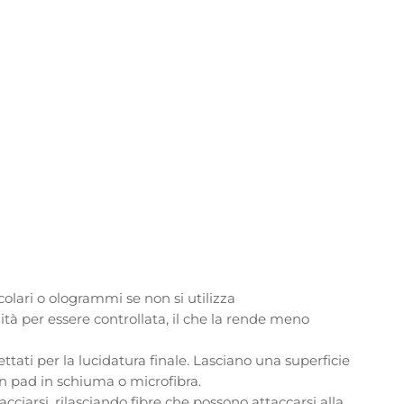
rcolari o ologrammi se non si utilizza
ità per essere controllata, il che la rende meno
ttati per la lucidatura finale. Lasciano una superficie
un pad in schiuma o microfibra.
lacciarsi, rilasciando fibre che possono attaccarsi alla