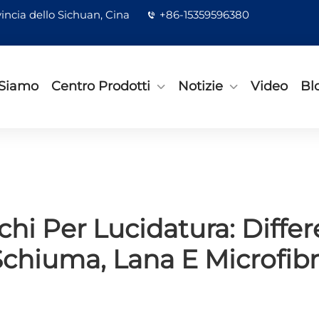
incia dello Sichuan, Cina
+86-15359596380
 Siamo
Centro Prodotti
Notizie
Video
Bl
hi Per Lucidatura: Differ
Schiuma, Lana E Microfibr