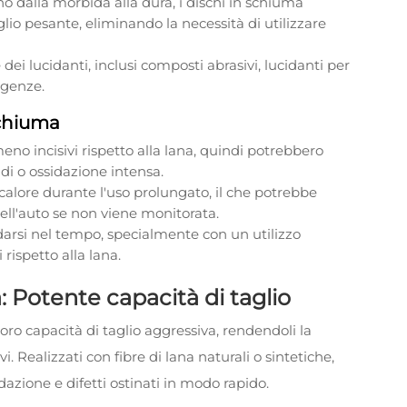
no dalla morbida alla dura, i dischi in schiuma
aglio pesante, eliminando la necessità di utilizzare
ei lucidanti, inclusi composti abrasivi, lucidanti per
sigenze.
Schiuma
eno incisivi rispetto alla lana, quindi potrebbero
di o ossidazione intensa.
calore durante l'uso prolungato, il che potrebbe
ell'auto se non viene monitorata.
arsi nel tempo, specialmente con un utilizzo
rispetto alla lana.
: Potente capacità di taglio
loro capacità di taglio aggressiva, rendendoli la
. Realizzati con fibre di lana naturali o sintetiche,
idazione e difetti ostinati in modo rapido.