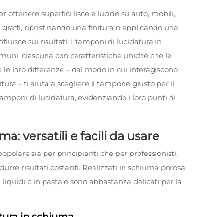
r ottenere superfici lisce e lucide su auto, mobili,
graffi, ripristinando una finitura o applicando una
nfluisce sui risultati. I tamponi di lucidatura in
omuni, ciascuna con caratteristiche uniche che le
le loro differenze – dal modo in cui interagiscono
itura – ti aiuta a scegliere il tampone giusto per il
tamponi di lucidatura, evidenziando i loro punti di
a: versatili e facili da usare
popolare sia per principianti che per professionisti,
odurre risultati costanti. Realizzati in schiuma porosa
liquidi o in pasta e sono abbastanza delicati per la
tura in schiuma