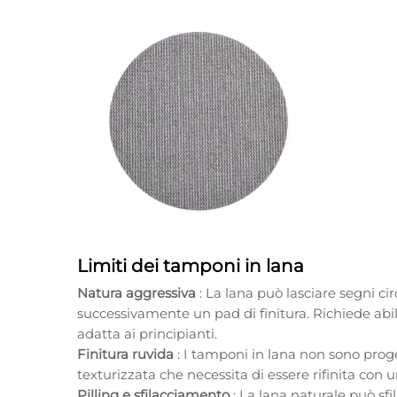
Limiti dei tamponi in lana
Natura aggressiva
: La lana può lasciare segni ci
successivamente un pad di finitura. Richiede abil
adatta ai principianti.
Finitura ruvida
: I tamponi in lana non sono proge
texturizzata che necessita di essere rifinita con 
Pilling e sfilacciamento
: La lana naturale può sfi