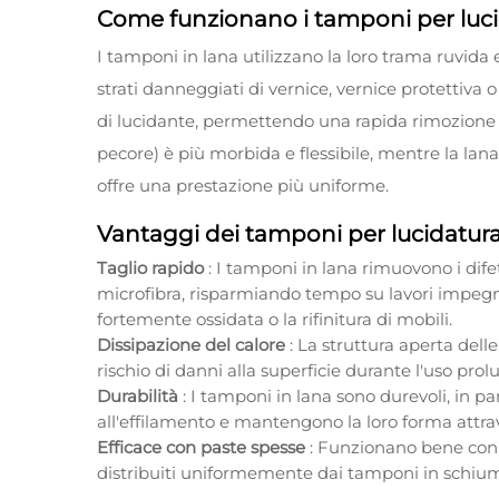
Come funzionano i tamponi per luci
I tamponi in lana utilizzano la loro trama ruvida e 
strati danneggiati di vernice, vernice protettiva o
di lucidante, permettendo una rapida rimozione 
pecore) è più morbida e flessibile, mentre la lana 
offre una prestazione più uniforme.
Vantaggi dei tamponi per lucidatura
Taglio rapido
: I tamponi in lana rimuovono i dif
microfibra, risparmiando tempo su lavori impegna
fortemente ossidata o la rifinitura di mobili.
Dissipazione del calore
: La struttura aperta dell
rischio di danni alla superficie durante l'uso prol
Durabilità
: I tamponi in lana sono durevoli, in par
all'effilamento e mantengono la loro forma attra
Efficace con paste spesse
: Funzionano bene con 
distribuiti uniformemente dai tamponi in schiu