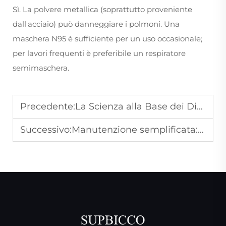
Sì. La polvere metallica (soprattutto proveniente
dall'acciaio) può danneggiare i polmoni. Una
maschera N95 è sufficiente per un uso occasionale;
per lavori frequenti è preferibile un respiratore
semimaschera.
Precedente:
La Scienza alla Base dei Dischi a Leva: Comprendere la Tecnologia per Risultati Migliori
Successivo:
Manutenzione semplificata: consigli per mantenere i tuoi utensili pneumatici in condizioni ottimali