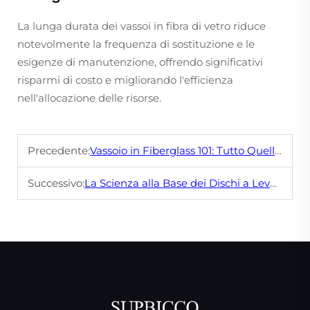
La lunga durata dei vassoi in fibra di vetro riduce
notevolmente la frequenza di sostituzione e le
esigenze di manutenzione, offrendo significativi
risparmi di costo e migliorando l'efficienza
nell'allocazione delle risorse.
Precedente:
Vassoio in Fiberglass 101: Tutto Quello che Devi Sapere per Effettuare l'Acquisto Corretto
Successivo:
La Scienza alla Base dei Dischi a Leva: Comprendere la Tecnologia per Risultati Migliori