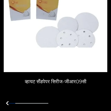
व्हायट सँडपेपर सिरीज-जीआर09सी