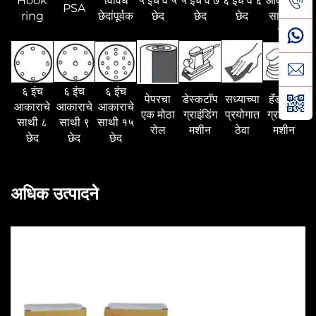
Hook
विविध
५ इंच व ५
५ इंच व ७
६ इंच व ६
आकाराचे
PSA
ring
छेदांपूर्वक
छेद
छेद
छेद
साथी ७
छेद
६ इंच
६ इंच
६ इंच
पेपरचा
डेस्कटॉप
सध्याच्या
हॅंडहेल्ड
आकाराचे
आकाराचे
आकाराचे
एक मोठा
ग्राइंडिंग
प्रयोगात
ग्राइंडिंग
साथी ८
साथी ९
साथी १५
रोल
मशीन
ठेवा
मशीन
छेद
छेद
छेद
अधिक उत्पादने