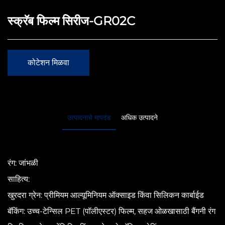
स्क्रॅब फिल्म सिरीज-GR02C
कोटेशन मिळवा
उत्पादनाचे मापदंड
अधिक उत्पादने
रंग: जांभळी
साहित्य:
खुरदरा ग्रेन: प्रीमियम आल्यूमिनियम ऑक्साइड किंवा सिलिकन कार्बाईड
बॅकिंग: उच्च-टेन्सिल PET (पॉलीएस्टर) फिल्म, सहज ओळखासाठी बैंगनी रंग