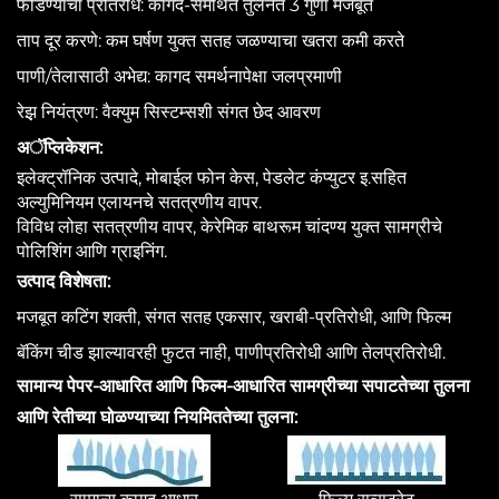
फोडण्याचा प्रतिरोध: कागद-समर्थित तुलनेत 3 गुणा मजबूत
ताप दूर करणे: कम घर्षण युक्त सतह जळण्याचा खतरा कमी करते
पाणी/तेलासाठी अभेद्य: कागद समर्थनापेक्षा जलप्रमाणी
रेझ़ नियंत्रण: वैक्युम सिस्टम्सशी संगत छेद आवरण
अॅप्लिकेशन:
इलेक्ट्रॉनिक उत्पादे, मोबाईल फोन केस, पेडलेट कंप्युटर इ.सहित
अल्युमिनियम एलायनचे सतत्रणीय वापर.
विविध लोहा सतत्रणीय वापर, केरेमिक बाथरूम चांदण्य युक्त सामग्रीचे
पोलिशिंग आणि ग्राइनिंग.
उत्पाद विशेषता:
मजबूत कटिंग शक्ती, संगत सतह एकसार, खराबी-प्रतिरोधी, आणि फिल्म
बॅकिंग चीड झाल्यावरही फुटत नाही, पाणीप्रतिरोधी आणि तेलप्रतिरोधी.
सामान्य पेपर-आधारित आणि फिल्म-आधारित सामग्रीच्या सपाटतेच्या तुलना
आणि रेतीच्या घोळण्याच्या नियमिततेच्या तुलना: