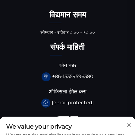
विद्यमान समय
सोमवार - रविवार ८.०० - १८.००
संपर्क माहिती
फोन नंबर
+86-15359596380
ऑफिसला ईमेल करा
[email protected]
आमचा पत्ता
We value your privacy
चायना, सिचुआन प्रांत, सांताई काउंटी, हुआंगज़िबा औद्योगिक पार्क