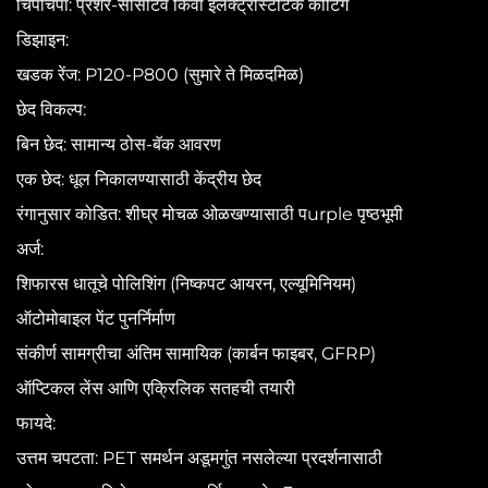
चिपचिपा: प्रेशर-सेंसिटिव किंवा इलेक्ट्रोस्टॅटिक कोटिंग
डिझाइन:
खडक रेंज: P120-P800 (सुमारे ते मिळदमिळ)
छेद विकल्प:
बिन छेद: सामान्य ठोस-बॅक आवरण
एक छेद: धूल निकालण्यासाठी केंद्रीय छेद
रंगानुसार कोडित: शीघ्र मोचळ ओळखण्यासाठी पurple पृष्ठभूमी
अर्ज:
शिफारस धातूचे पोलिशिंग (निष्कपट आयरन, एल्यूमिनियम)
ऑटोमोबाइल पेंट पुनर्निर्माण
संकीर्ण सामग्रीचा अंतिम सामायिक (कार्बन फाइबर, GFRP)
ऑप्टिकल लेंस आणि एक्रिलिक सतहची तयारी
फायदे:
उत्तम चपटता: PET समर्थन अडूमगुंत नसलेल्या प्रदर्शनासाठी