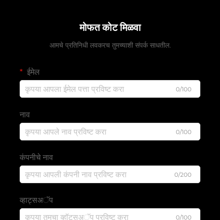
मोफत कोट मिळवा
आमचे प्रतिनिधी लवकरच तुमच्याशी संपर्क साधतील.
ईमेल
0/100
नाव
0/100
कंपनीचे नाव
0/200
व्हाट्सअॅप
0/100