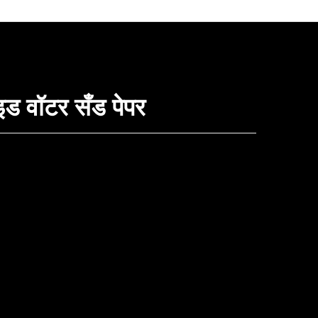
इड वॉटर सँड पेपर