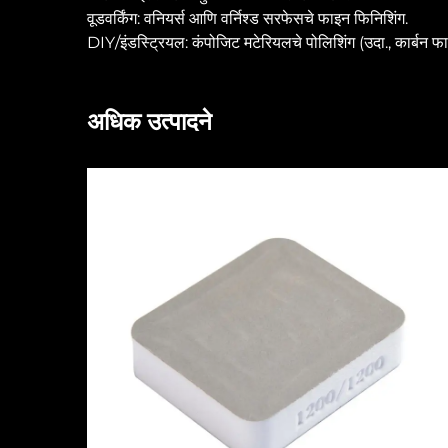
वूडवर्किंग: वनियर्स आणि वर्निश्ड सरफेसचे फाइन फिनिशिंग.
DIY/इंडस्ट्रियल: कंपोजिट मटेरियलचे पोलिशिंग (उदा., कार्बन फा
अधिक उत्पादने