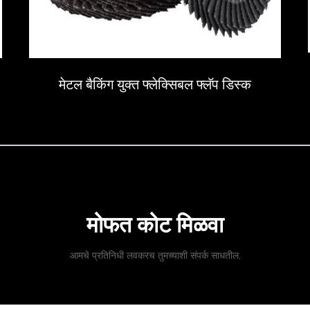
मेटल बैकिंग युक्त फ्लेक्सिबल फ्लॅप डिस्क
मोफत कोट मिळवा
आमचे प्रतिनिधी लवकरच तुमच्याशी संपर्क साधतील.