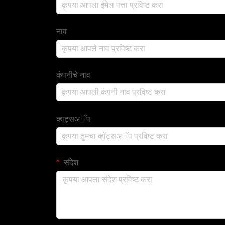
नाव
कंपनीचे नाव
व्हाट्सअॅप
संदेश