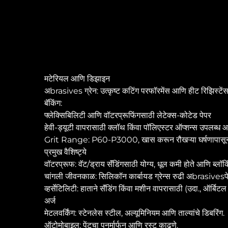
मटेरियल आणि डिझाइन
अbrasives ग्रेन: उत्कृष्ट कटिंग परफॉरमेंस आणि हीट रिझिस्टेंस
बॅकिंग:
फ्लेक्सिबिलिटी आणि वॉटरप्रूफिंगसाठी लेटेक्स-कोटेड पेपर
हेवी-ड्यूटी वापरासाठी क्लॉथ किंवा पॉलिएस्टर ऑप्शन्स उपलब्ध आ
Grit Range: P60-P3000, खास करून रौखऱ्या घर्षणापासून अत्यं
प्रमुख वैशिष्ट्ये
वॉटरप्रूफ: वॅट/ड्राय सॅंडिंगसाठी योग्य, धूल कमी होते आणि ब्लॉकि
चांगली जीवनकाळ: सिलिकॉन कार्बायड ग्रेन्स रुढी अbrasivesप
व्हर्सेटिलिटी: हाताने सॅंडिंग किंवा मशीन वापरासाठी (उदा., ऑर्बिटल स
अर्ज
मेटलवर्किंग: स्टेनलेस स्टील, अल्यूमिनियम आणि ताल्यांचे डिबरिंग.
ऑटोमोबाइल: पेंटचा पुनर्मार्फन आणि रस्ट काढणे.