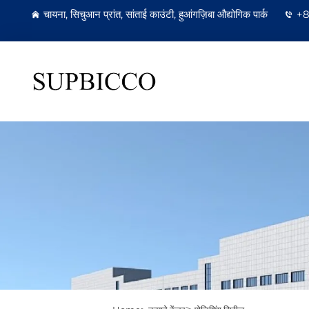
चायना, सिचुआन प्रांत, सांताई काउंटी, हुआंगज़िबा औद्योगिक पार्क
+8