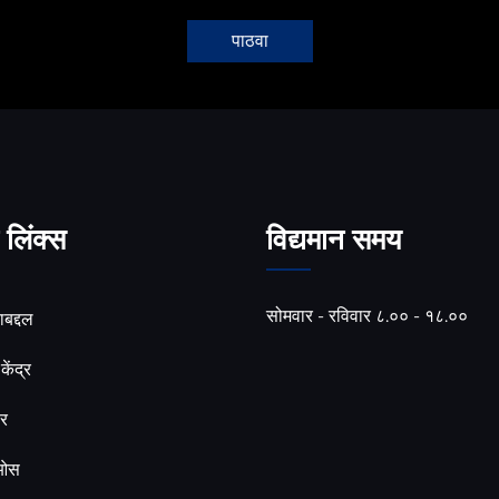
पाठवा
लिंक्स
विद्यमान समय
सोमवार - रविवार ८.०० - १८.००
बद्दल
केंद्र
र
िओस