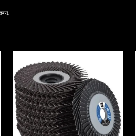
इबर).