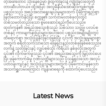
တဲ့အခါတောင် သုံးနေစဉ်မှာ ခွဲထွက်ခြင်းနဲ့ ကျိုးခြင်းတွေကို
တားဆီးပါတယ်။ ထို့အပြင် အလူမီနီယံအော်ဆိုဒ်ကျစ်ကျစ်
ပစ္စည်းသည် အစဉ်အလာရွေးချယ်မှုများထက် ပိုမိုကြာရှည်စွာ
ဖြတ်တောက်နိုင်ပြီး စက္ကူ၏ သက်တမ်းတစ်ခုလုံးတွင်
တစ်သမတ်တည်းသော စွမ်းဆောင်ရည်ကိုပေးသည်။
ထုတ်ကုန်၏ အရည်အသွေးစုံသည် သစ်သား၊ သတ္တု၊ ပလပ်စ
တစ်နှင့် ကားမျက်နှာပြင်များအပါအဝင် ပစ္စည်းအမျိုးမျိုးတွင်
ထိရောက်စွာ အသုံးပြုနိုင်ခြင်းဖြစ်ပြီး ၎င်းကို အသုံးချမှုများစွာ
အတွက် စရိတ်သက်သာသော ဖြေရှင်းနည်းတစ်ခုဖြစ်စေသည်။
လက်နဲ့ သုတ်ခြင်းနှင့် လျှပ်စစ်သုံး ကိရိယာ နှစ်ခုလုံးအတွက်
၎င်း၏ လိုက်ဖက်မှုသည် ၎င်း၏ အရည်အသွေးကို မြှင့်တင်ပေး
ပြီး ဖုန်ကောက်ခံမှု ဂုဏ်သတ္တိများသည် ပိုသန့်ရှင်းသော အလုပ်
ပတ်ဝန်းကျင်နှင့် အသုံးပြုသူများအတွက် ပိုမိုကောင်းမွန်သော
အသက်ရှူလမ်းကြောင်း ကျန်းမာရေးကို ထောက်ပံ့ပေးသည်။
Latest News