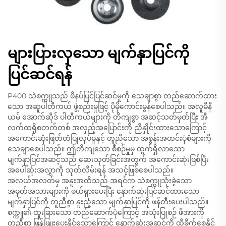
များပြားလှသော မျက်နှာပြင်ကို
ပြင်ဆင်ရန်
P400 သဲစက္ကူသည် ဖိနပ်ပြင်ပြင်ဆင်မှုကို သေချာစွာ တည်ဆောက်ထား
သော အဆူပါတီကယ် ဖွဲ့စည်းမှုဖြင့် ပိုမိုကောင်းမွန်စေပါသည်။ အလူမီနီ
ယမ် အောက်ဆိုဒ် ပါတီကယ်များကို တိကျစွာ အဆင့်သတ်မှတ်ပြီး အီ
လက်ထရိုစတက်တစ် အလှည့်အပြောင်းကို ညှိနှိုင်းထားသောကြောင့်
အကောင်းဆုံးဖြတ်တံပြုလုပ်မှုနှင့် တူညီသော အစွန်းအထင်းပုံစံများကို
သေချာစေပါသည်။ ဤတိကျသော စီစဉ်မှုမှ ထွက်ရှိလာသော
မျက်နှာပြင်အဆင့်သည် ဆေးသုတ်ခြင်းအတွက် အကောင်းဆုံးဖြစ်ပြီး
အပေါ်ဆုံးအလွှာကို သုတ်လိမ်းရန် အသင့်ဖြစ်စေပါသည်။
အလယ်အလတ်မှ အနူးအထိသည် အရင်က သဲစက္ကူသုံးခဲ့သော
အမှတ်အသားများကို ဖယ်ရှားပေးပြီး နောက်ဆုံးပြင်ဆင်ထားသော
မျက်နှာပြင်ကို တူညီစွာ နူးညံ့သော မျက်နှာပြင်ကို ဖန်တီးပေးပါသည်။
စက္ကူ၏ ထူးခြားသော တည်ဆောက်ပုံကြောင့် အသုံးပြုစဉ် ဖိအားကို
တူညီစွာ ဖြန့်ဖြူးပေးနိုင်သောကြောင့် နောက်ဆုံးအဆင့်ကို ထိခိုက်စေနိုင်