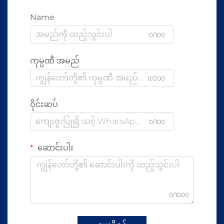
Name
0/100
ကုမ္ပဏီ အမည်
0/200
ဝိုင်းဆပ်
0/100
ဆောင်းပါး
0/1000