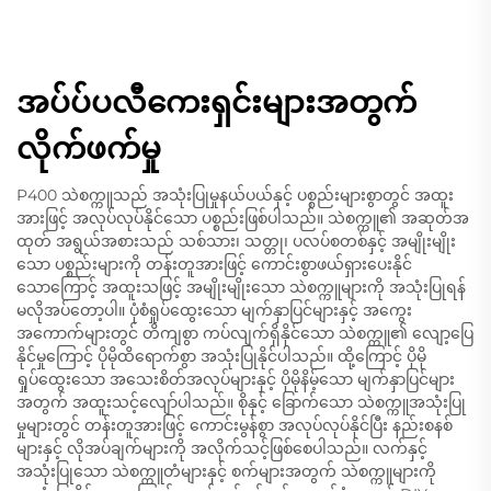
အပ်ပ်ပလီကေးရှင်းများအတွက်
လိုက်ဖက်မှု
P400 သဲစက္ကူသည် အသုံးပြုမှုနယ်ပယ်နှင့် ပစ္စည်းများစွာတွင် အထူး
အားဖြင့် အလုပ်လုပ်နိုင်သော ပစ္စည်းဖြစ်ပါသည်။ သဲစက္ကူ၏ အဆုတ်အ
ထုတ် အရွယ်အစားသည် သစ်သား၊ သတ္တု၊ ပလပ်စတစ်နှင့် အမျိုးမျိုး
သော ပစ္စည်းများကို တန်းတူအားဖြင့် ကောင်းစွာဖယ်ရှားပေးနိုင်
သောကြောင့် အထူးသဖြင့် အမျိုးမျိုးသော သဲစက္ကူများကို အသုံးပြုရန်
မလိုအပ်တော့ပါ။ ပုံစံရှုပ်ထွေးသော မျက်နှာပြင်များနှင့် အကွေး
အကောက်များတွင် တိကျစွာ ကပ်လျက်ရှိနိုင်သော သဲစက္ကူ၏ လျော့ပြေ
နိုင်မှုကြောင့် ပိုမိုထိရောက်စွာ အသုံးပြုနိုင်ပါသည်။ ထို့ကြောင့် ပိုမို
ရှုပ်ထွေးသော အသေးစိတ်အလုပ်များနှင့် ပိုမိုနိမ့်သော မျက်နှာပြင်များ
အတွက် အထူးသင့်လျော်ပါသည်။ စိုနှင့် ခြောက်သော သဲစက္ကူအသုံးပြု
မှုများတွင် တန်းတူအားဖြင့် ကောင်းမွန်စွာ အလုပ်လုပ်နိုင်ပြီး နည်းစနစ်
များနှင့် လိုအပ်ချက်များကို အလိုက်သင့်ဖြစ်စေပါသည်။ လက်နှင့်
အသုံးပြုသော သဲစက္ကူတံများနှင့် စက်များအတွက် သဲစက္ကူများကို