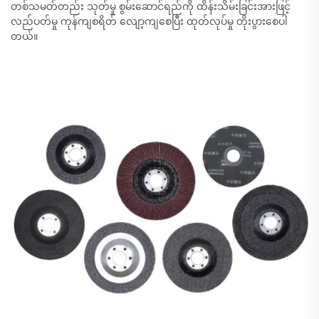
တစ်သမတ်တည်း သုတ်မှု စွမ်းဆောင်ရည်ကို ထိန်းသိမ်းခြင်းအားဖြင့်
လည်ပတ်မှု ကုန်ကျစရိတ် လျော့ကျစေပြီး ထုတ်လုပ်မှု တိုးပွားစေပါ
တယ်။