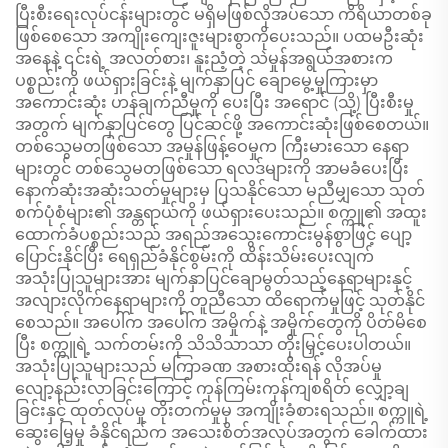
ပြီးစီးရေးလုပ်ငန်းများတွင် မရှိမဖြစ်လိုအပ်သော ကိရိယာတစ်ခု
ဖြစ်စေသော အကျိုးကျေးဇူးများစွာကိုပေးသည်။ ပထမဦးဆုံး
အနေနဲ့ ၎င်းရဲ့ အလတ်စား၊ နူးညံ့တဲ့ သဲမှုန်အရွယ်အစားက
ပစ္စည်းကို ဖယ်ရှားခြင်းနဲ့ မျက်နှာပြင် ချောမွေ့မှုကြားမှာ
အကောင်းဆုံး ဟန်ချက်ညီမှုကို ပေးပြီး အရောင် (သို့) ပြီးစီးမှု
အတွက် မျက်နှာပြင်တွေ ပြင်ဆင်ဖို့ အကောင်းဆုံးဖြစ်စေတယ်။
တစ်သွေမတဖြစ်သော အမှုန်ဖြန့်ဝေမှုက ကြီးမားသော နေရာ
များတွင် တစ်သွေမတဖြစ်သော ရလဒ်များကို အာမခံပေးပြီး
နောက်ဆုံးအဆုံးသတ်မှုများမှ ပြသနိုင်သော မညီမျှသော သုတ်
စက်ပုံစံများ၏ အန္တရာယ်ကို ဖယ်ရှားပေးသည်။ စက္ကူ၏ အထူး
ထောက်ခံပစ္စည်းသည် အရည်အသွေးကောင်းမွန်စွာဖြင့် ပျော့
ပြောင်းနိုင်ပြီး ရေရှည်ခံနိုင်စွမ်းကို ထိန်းသိမ်းပေးလျက်
အသုံးပြုသူများအား မျက်နှာပြင်ချောမွတ်သည့်နေရာများနှင့်
အလျားလိုက်နေရာများကို တူညီသော ထိရောက်မှုဖြင့် သုတ်နိုင်
စေသည်။ အပေါ်က အပေါ်က အမှိုက်နဲ့ အမှိုက်တွေကို ပိတ်မိစေ
ပြီး စက္ကူရဲ့ သက်တမ်းကို သိသိသာသာ တိုးမြှင့်ပေးပါတယ်။
အသုံးပြုသူများသည် မကြာခဏ အစားထိုးရန် လိုအပ်မှု
လျော့နည်းလာခြင်းကြောင့် ကုန်ကြမ်းကုန်ကျစရိတ် လျှော့ချ
ခြင်းနှင့် ထုတ်လုပ်မှု တိုးတက်မှုမှ အကျိုးခံစားရသည်။ စက္ကူရဲ့
ဆွေးမြေ့မှု ခံနိုင်ရည်က အသေးစိတ်အလုပ်အတွက် ခေါက်ထား