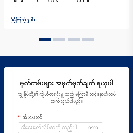
ပိုမိုကြည့်ရှုပါ။
မှတ်တမ်းများ အမှတ်မှတ်ချက် ရယူပါ
ကျွန်ုပ်တို့၏ ကိုယ်စာရင်းမှူးသည် မကြာမီ သင့်နောက်ထပ်
ဆက်သွယ်ပါမည်။
အီးမေးလ်
0/100