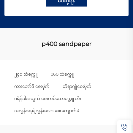
ပေးပို့ရန်
p400 sandpaper
၂၄၀ သဲစက္ကူ
p60 သဲစက္ကူ
ကားဘော်ဒီ စေးပိုက်
ဟီရာဂျုံစေးပိုက်
ဂရိန်ဒါအတွက် စေးကပ်သောစက္ကူ ဘီး
အလွန်အမှုန့်လွန်းသော စေးကျောက်ခဲ