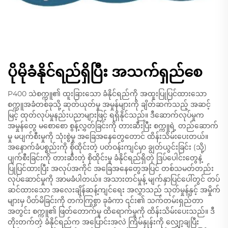
ပိုမိုခံနိုင်ရည်ရှိပြီး အသက်ရှည်စေ
P400 သဲစက္ကူ၏ ထူးခြားသော ခံနိုင်ရည်ကို အထူးပြုပြင်ထားသော
စက္ကူအခံတစ်ခုသို့ ဆုတ်ယုတ်မှု အမှုန်များကို ချိတ်ဆက်သည့် အဆင့်
မြင့် ထုတ်လုပ်မှုနည်းပညာများဖြင့် ရရှိနိုင်သည်။ ဒီဆောက်လုပ်မှုက
အမှုန်တွေ မစောစော စွန့်လွှတ်ခြင်းကို တားဆီးပြီး စက္ကူရဲ့ တည်ဆောက်
မှု မပျက်စီးမှုကို သုံးစွဲမှု အခြေအနေတွေတောင် ထိန်းသိမ်းပေးတယ်။
အနောက်ခံပစ္စည်းကို စိုထိုင်းတဲ့ ပတ်ဝန်းကျင်မှာ ချွတ်ယွင်းခြင်း (သို့)
ပျက်စီးခြင်းကို တားဆီးတဲ့ စိုထိုင်းမှု ခံနိုင်ရည်ရှိတဲ့ ဒြပ်ပေါင်းတွေနဲ့
ပြုပြင်ထားပြီး အလုပ်အကိုင် အခြေအနေတွေအပြင် တစ်သမတ်တည်း
လုပ်ဆောင်မှုကို အာမခံပါတယ်။ အသားတင်မှုန့် မျက်နှာပြင်ပေါ်တွင် တပ်
ဆင်ထားသော အလေးချိန်ဆန့်ကျင်ရေး အလွှာသည် သုတ်မှုန့်နှင့် အမှိုက်
များမှ ပိတ်မိခြင်းကို တက်ကြွစွာ ခုခံကာ ၎င်း၏ သက်တမ်းရှည်တာ
အတွင်း စက္ကူ၏ ဖြတ်တောက်မှု ထိရောက်မှုကို ထိန်းသိမ်းပေးသည်။ ဒီ
တိုးတက်တဲ့ ခံနိုင်ရည်က အပြောင်းအလဲ ကြိမ်နှုန်းကို လျှော့ချပြီး