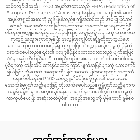
သင့်လျော်ပါသည်။ P400 အမှတ်အသားသည် FEPA (Federation of
European Producers of Abrasives) စံနှုန်းများအရ ၎င်း၏အစက်
အပုပ်အရွယ်အစားကို ညွှန်ပြပါသည်။ ဤအဆင့်သည် အစပြုပြင်ဆင်
ခြင်းနှင့် အနူးအဆုံးသတ်ခြင်းအကြားတွင် အကောင်းဆုံးနေရာတွင်ရှိ
ပါသည်။ စက္ကူ၏တည်ဆောက်ပုံကြောင့် အမှုန့်အမှိုက်များကို ကောက်ယူ
ရာတွင် အထူးကောင်းမွန်ပြီး အလွန်အကျွံပိတ်ဆို့မှုကိုကာကွယ်ပေး
သောကြောင့် သက်တမ်းပိုမိုရှည်လျားပြီး သဲစက္ကူအသုံးပြုမှုကို ပိုမိုထိ
ရောက်စေပါသည်။ ၎င်း၏ လျော့နှိမ့်နိုင်သောသဘောသည် မျက်နှာပြင်
ပုံစံများနှင့် ကိုက်ညီစေပြီး တစ်ညီတည်းဖြစ်သော အက်စစ်ဓာတ်ပါဝင်မှု
ပုံစံများကို ထိန်းသိမ်းထားနိုင်သောကြောင့် မျက်နှာပြင်များကို ဆေးရောင်
ခြယ်ခြင်း သို့မဟုတ် အရောင်ထိုးခြင်းအတွက် ပြင်ဆင်ရာတွင် အထူးထိ
ရောက်ပါသည်။ P400 သဲစက္ကူ၏ခိုင်ခံ့မှုကို ၎င်း၏ စတက်တစ်
အောက်ခံမှုဂုဏ်သတ္တိများဖြင့် တိုးတက်စေပါသည်။ ဤဂုဏ်သတ္တိများက
အမှုန့်အမှိုက်များ အလုပ်လုပ်နေသောမျက်နှာပြင်ပေါ်တွင် ကပ်ပါးမှုကို
ကာကွယ်ပေးပြီး အဆုံးသတ်ပုံစံ၏ အရည်အသွေးကို ပိုမိုကောင်းမွန်စေ
ပါသည်။
ထုတ်ကုန်အသစ်များ