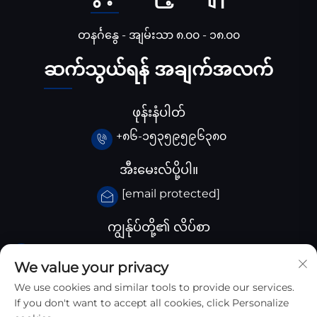
တနင်္ဂနွေ - အျမ်းသာ ၈.၀၀ - ၁၈.၀၀
ဆက်သွယ်ရန် အချက်အလက်
ဖုန်းနံပါတ်
+၈၆-၁၅၃၅၉၅၉၆၃၈၀
အီးမေးလ်ပို့ပါ။
[email protected]
ကျွန်ုပ်တို့၏ လိပ်စာ
ချီးနား Huangjiaba ကုမ္ပါဏီ, Santai County,
We value your privacy
Sichuan province, ချီးနား
We use cookies and similar tools to provide our services.
If you don't want to accept all cookies, click Personalize