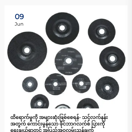
09
Jun
ထိရောက်မှုကို အများဆုံးဖြစ်စေရန်- သင့်လက်နန်း
အတွက် ကောင်းမွန်သော ဖိုင်ဘာဂလက်စ် ပြားကို
ရွေးချယ်ရာတွင် အပြည့်အဝလမ်းညွှန်ချက်