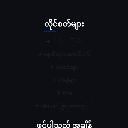
လိုင်စတ်များ
ငါတို့အကြောင်း
ပစ္စည်းများ အလယ်တန်း
သတင်းများ
ဗီဒီယိုများ
บล็อก
အီးမေးလ်ဖြင့် ဆက်သွယ်ပါ
ဖွင့်ပါသည့် အချိန်