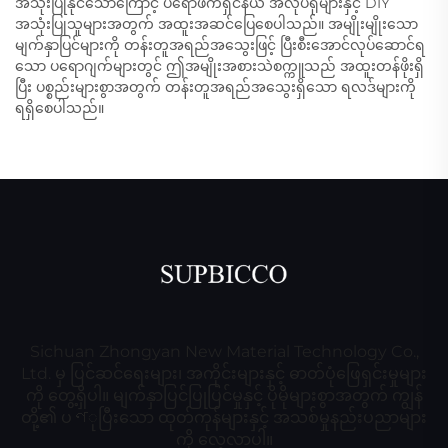
အသုံးပြုနိုင်သောကြောင့် ပရော်ဖက်ရှင်နယ် အလုပ်ရုံများနှင့် DIY
အသုံးပြုသူများအတွက် အထူးအဆင်ပြေစေပါသည်။ အမျိုးမျိုးသော
မျက်နှာပြင်များကို တန်းတူအရည်အသွေးဖြင့် ပြီးစီးအောင်လုပ်ဆောင်ရ
သော ပရောဂျက်များတွင် ဤအမျိုးအစားသဲစက္ကူသည် အထူးတန်ဖိုးရှိ
ပြီး ပစ္စည်းများစွာအတွက် တန်းတူအရည်အသွေးရှိသော ရလဒ်များကို
ရရှိစေပါသည်။
Sichuan Zhongyan New Material Technology Co.,
Ltd. မှ ပြင်ဆင်ရေးများ၊ အကိုင်းများနှင့် ဓာတ်ပုံဖြေရှင်းမှုများ
ကို တွေ့ရှိပါ။ မျက်နှာပြင်ပြုပြင်မှုနှင့် ပိုမိုများစွာအတွက် ကျွန်
တို့၏ ပণုပြီးသော ထုတ်ကုန်များနှင့် အသစ်မှုနည်းပညာများ
ကို လေ့လာပါ။