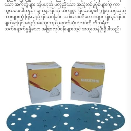
သော အက်ကွဲများ သို့မဟုတ် မတူညီသော အသုံးဝင်မှုပုံစံများကို ကာ
ကွယ်ပေးပါသည်။ မျက်နှာပြင်ကို တိကျစွာ ပြင်ဆင်မှု၏ ဤအဆင့်သည်
ကားများကို ပြန်လည်ပြင်ဆင်ခြင်း၊ သစ်သားပရိဘောဂများ ပြုလုပ်ခြင်း၊
မျက်နှာပြင်အရည်အသွေးသည် နောက်ဆုံးရလဒ်ကို တိုက်ရိုက်
သက်ရောက်မှုရှိသော အခြားလုပ်ငန်းများတွင် အထူးတန်ဖိုးရှိပါသည်။