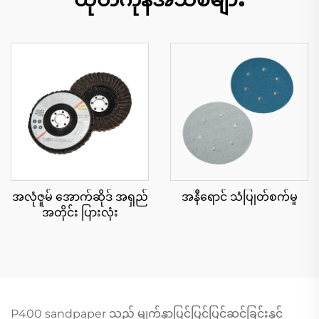
အလုံဇူမ် အောက်ဆိုဒ် အရှည်
အနီရောင် သံပြုတ်စက်မှု
အတိုင်း ပြားလုံး
P400 sandpaper သည် မျက်နှာပြင်ပြင်ပြင်ဆင်ခြင်းနှင့်