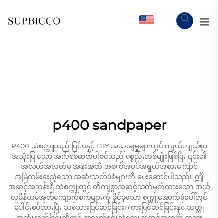
MY
p400 sandpaper
P400 သဲစက္ကူသည် ပြင်ပနှင့် DIY အသုံးချမှုများတွင် ကျယ်ကျယ်စွာ
အသုံးပြုသော အက်စစ်ဓာတ်ပါဝင်သည့် ပစ္စည်းတစ်မျိုးဖြစ်ပြီး ၎င်း၏
အလယ်အလတ်မှ အနူးအထိ အစက်အပုပ်အရွယ်အစားကြောင့်
အမြဲတမ်းနူးညံ့သော အဆုံးသတ်ပုံစံများကို ပေးဆောင်ပါသည်။ ဤ
အဆင့်အတန်းရှိ သဲစက္ကူတွင် တိကျစွာအဆင့်သတ်မှတ်ထားသော အယ်
လူမီနီယမ်အုတ်ကျောက်စက်များကို ခိုင်ခံ့သော စက္ကူအောက်ခံပေါ်တွင်
ပေါင်းစပ်ထားပြီး သစ်သားပြင်ဆင်ခြင်း၊ ကားပြင်ဆင်ခြင်းနှင့် သတ္တု
အဆုံးသတ်ခြင်းတို့တွင် အလတ်စင်းသဲစက္ကူအဆင့်အတွက် အထူး