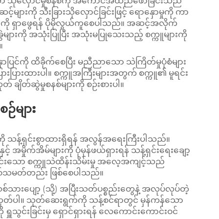
ာ သိုလှောင်မှုစနစ်ကို အကောင်အထည်ဖော်ခြင်းသည်
းကို သီးခြားသိုလှောင်ခြင်းဖြင့် ရောနှောမှုကို ကာ
ကို ရှာဖွေရန် ပိုမိုလွယ်ကူစေပါသည်။ အဆင့်အလိုက်
ျားကို အသုံးပြုပြီး အသုံးမပြုသေးသည့် စက္ကူများကို
။
ပြင်ကို ထိခိုက်စေပြီး မညီညာသော သဲကြိတ်မှုပုံစံများ
မျှ ပြားပြားထားပါ။ စက္ကူအကြီးများအတွက် စက္ကူ၏ မူရင်း
ဟုတ် ချိတ်ဆွဲမှုစနစ်များကို စဉ်းစားပါ။
းစဉ်များ
ု သန့်ရှင်းစွာထားရှိရန် အလွန်အရေးကြီးပါသည်။
င့် အမှိုက်အိမ်များကို ပုံမှန်ဖယ်ရှားရန် သန့်ရှင်းရေးချော့
ှင်းသော စက္ကူသဲထိန်းသိမ်းမှု အလေ့အကျင့်သည်
ကို တစ်သမတ်တည်း ဖြစ်စေပါသည်။
းပျော့ (သို့) အပြီးသတ်ပစ္စည်းတွေနဲ့ အလုပ်လုပ်တဲ့
ထုတ်ပါ။ သုတ်ဆေးရွက်ကို သန့်စင်ရာတွင် မှန်ကန်သော
းကို ရှူသွင်းခြင်းမှ ရှောင်ရှားရန် လေကောင်းကောင်းဝင်