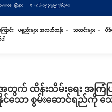
vince, ချီးနား
+၈၆-၁၅၃၅၉၅၉၆၃၈၀
ကြောင်း
ပစ္စည်းများ အလယ်တန်း
သတင်းများ
ဗီဒီ
်ပါ
းအတွက် ထိန်းသိမ်းရေး အကြံပြ
နိုင်သော စွမ်းဆောင်ရည်ကို 