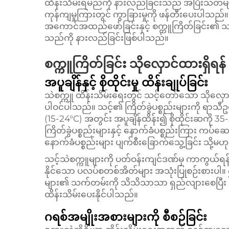
ထိန်းသိမ်းရမည်ကို နားလည်ခြင်းသည် အပြီးသတ်မျက်နှာ
ကုန်ကျမှုကြားတွင် ကွာခြားမှုကို ဖန်တီးပေးပါသည်။ သေ
အကောင်အထည်ဖော်ခြင်းနှင့် စက္ကူကြိတ်ခြင်း၏ 
သည်ကို နားလည်ခြင်းဖြစ်ပါသည်။
စက္ကူကြိတ်ခြင်း သိုလှောင်ထားရှိရ
အပူချိန်နှင့် စိုထိုင်းမှု ထိန်းချုပ်ခြင်း
သဲစက္ကူ ထိန်းသိမ်းရေးတွင် သင့်တော်သော သိုလ
ပါဝင်ပါသည်။ သင့်၏ ကြိတ်ခွဲပစ္စည်းများကို ရာသီ
(15-24°C) အတွင်း အပူချိန်ထိန်း၍ စိုထိုင်းဆကို 3
ကြိတ်ခွဲပစ္စည်းများနှင့် နောက်ခံပစ္စည်းကြား ကပ်
နောက်ခံပစ္စည်းများ ပျက်စီးခြောက်သွေ့ခြင်း သို့မဟု
သင့်သဲစက္ကူများကို ပတ်ဝန်းကျင်ဒဏ်မှ ကာကွယ်ရန်
နိုင်သော ပလပ်စတစ်အိတ်များ အသုံးပြုစဉ်းစားပါ။
များ၏ သက်တမ်းကို သိသိသာသာ ရှည်လျားစေပြီး န
ထိန်းသိမ်းပေးနိုင်ပါသည်။
ဂရစ်အမျိုးအစားများကို စီစဉ်ခြင်း