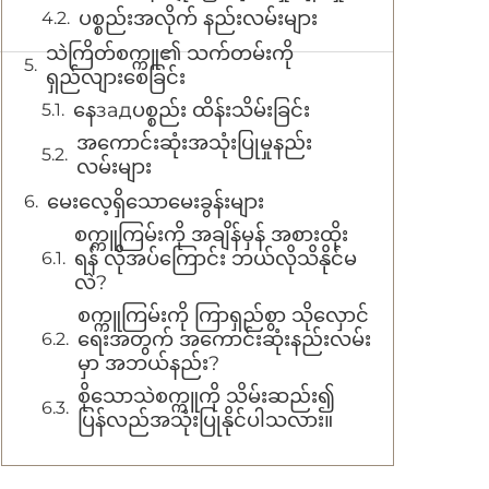
ပစ္စည်းအလိုက် နည်းလမ်းများ
သဲကြိတ်စက္ကူ၏ သက်တမ်းကို
ရှည်လျားစေခြင်း
နေзадပစ္စည်း ထိန်းသိမ်းခြင်း
အကောင်းဆုံးအသုံးပြုမှုနည်း
လမ်းများ
မေးလေ့ရှိသောမေးခွန်းများ
စက္ကူကြမ်းကို အချိန်မှန် အစားထိုး
ရန် လိုအပ်ကြောင်း ဘယ်လိုသိနိုင်မ
လဲ?
စက္ကူကြမ်းကို ကြာရှည်စွာ သိုလှောင်
ရေးအတွက် အကောင်းဆုံးနည်းလမ်း
မှာ အဘယ်နည်း?
စိုသောသဲစက္ကူကို သိမ်းဆည်း၍
ပြန်လည်အသုံးပြုနိုင်ပါသလား။