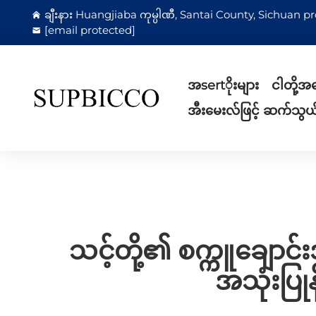
ချီးနား Huangjiaba ကုမ္ပါဏီ, Santai County, Sichuan pro
[email protected]
အsertိုးများ
ငါတို့အ
အီးမေးလ်ဖြင့် ဆက်သွယ
သင့်တို့၏ စက္ကူချောင်
အသုံးပြု