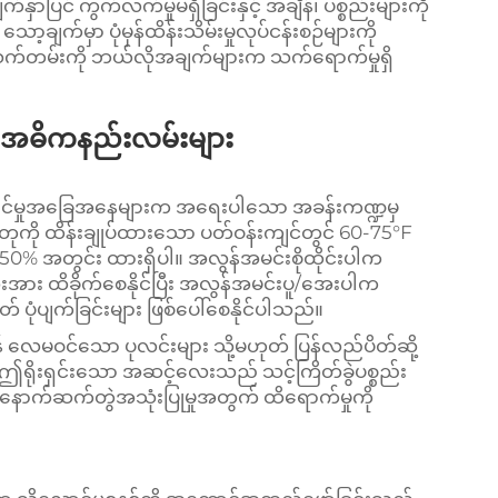
ပြင် ကွက်လက်မှုမရှိခြင်းနှင့် အချိန်၊ ပစ္စည်းများကို
ာ့ချက်မှာ ပုံမှန်ထိန်းသိမ်းမှုလုပ်ငန်းစဉ်များကို
သက်တမ်းကို ဘယ်လိုအချက်များက သက်ရောက်မှုရှိ
န် အဓိကနည်းလမ်းများ
ှောင်မှုအခြေအနေများက အရေးပါသော အခန်းကဏ္ဍမှ
ဥတုကို ထိန်းချုပ်ထားသော ပတ်ဝန်းကျင်တွင် 60-75°F
5-50% အတွင်း ထားရှိပါ။ အလွန်အမင်းစိုထိုင်းပါက
ဆေးအား ထိခိုက်စေနိုင်ပြီး အလွန်အမင်းပူ/အေးပါက
တ် ပုံပျက်ခြင်းများ ဖြစ်ပေါ်စေနိုင်ပါသည်။
 လေမဝင်သော ပုလင်းများ သို့မဟုတ် ပြန်လည်ပိတ်ဆို့
 ဤရိုးရှင်းသော အဆင့်လေးသည် သင့်ကြိတ်ခွဲပစ္စည်း
ောက်ဆက်တွဲအသုံးပြုမှုအတွက် ထိရောက်မှုကို