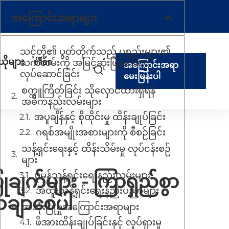
အကြောင်းအရာများ
သင့်တို့၏ ပွတ်တိုက်သည့် ပစ္စည်းများ၏
ယိုများ
บล็อก
သက်တမ်းကို အမြင့်ဆုံးဖြစ်အောင်
အကြောင်းအရာ
လုပ်ဆောင်ခြင်း
မေးမြန်းပါ
စက္ကူကြိတ်ခြင်း သိုလှောင်ထားရှိရန်
အဓိကနည်းလမ်းများ
အပူချိန်နှင့် စိုထိုင်းမှု ထိန်းချုပ်ခြင်း
ဂရစ်အမျိုးအစားများကို စီစဉ်ခြင်း
သန့်ရှင်းရေးနှင့် ထိန်းသိမ်းမှု လုပ်ငန်းစဉ်
များ
ပုံမှန်သန့်ရှင်းရေးနည်းလမ်းများ
ုချက်များ - ကြာရှည်စွာ
အထူးသန့်ရှင်းရေးနည်းပညာများ
သေချာစေပါ
အသုံးပြုမှုအကြောင်းအရာများ
ဖိအားထိန်းချုပ်ခြင်းနှင့် လှုပ်ရှားမှု