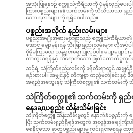
အသုံးပြုနေစဉ် စက္ကူသဲကိရိယာကို ပုံမှန်လှည့်ပ
ကြားပစ္စည်းများ၏ သက်တမ်းကို သိသိသာသာ ရှည်လ
သော ရလဒ်များကို ရရှိစေပါသည်။
ပစ္စည်းအလိုက် နည်းလမ်းများ
ပစ္စည်းအမျိုးအစားများစွာသည် စက္ကူသဲကိရိယာ၏ ထိန
အောင် မျှော်မှန်းရန် သီးခြားနည်းလမ်းများ လိုအပ်
ပိုမိုမကြာခဏ သန့်ရှင်းရေးပြုလုပ်ပါ။ ပျော့ပျောင်းသ
ကာကွယ်ရန်နှင့် ထိရောက်သော ဖြတ်တောက်မှုလုပ်ဆော
သင့်ရဲ့ သဲကြိတ်နည်းလမ်းကို ဖန်တီးရာတွင် အမျှင်ဦ
စဉ်းစားပါ။ အမျှင်နှင့် တိကျစွာ တည့်မတ်ခြင်းနှင့် ဖ
အရည်အသွေးနှင့် သဲကြိတ်စက္ကူ၏ သက်တမ်းကို သ
သဲကြိတ်စက္ကူ၏ သက်တမ်းကို ရှည်
နေзадပစ္စည်း ထိန်းသိမ်းခြင်း
သဲကြိတ်စက္ကူ ထိန်းသိမ်းမှုတွင် နောက်ခံပစ္စည်းကို
ပြီး သက်တမ်းရှည်ရှိရန်အတွက် အလွန်အရေးကြီးပါသည်။
စေနိုင်သော ဓာတုပစ္စည်းများမှ ကင်းရှင်းစေရန် ထာ