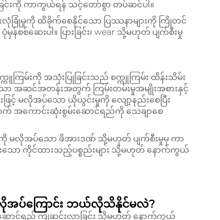
်ခြင်းကို ကာကွယ်ရန် သင့်တော်စွာ တပ်ဆင်ပါ။
ံခြုံမှုကို ထိခိုက်စေနိုင်သော ပြဿနာများကို ကြိုတင်
ု ပုံမှန်စစ်ဆေးပါ။ ပြားခြင်း၊ wear သို့မဟုတ် ပျက်စီးမှု
ူကြမ်းကို အသုံးပြုခြင်းသည် စက္ကူကြမ်း ထိန်းသိမ်း
င်သော အဆင်အတန်းအတွက် ကြမ်းတမ်းမှုအမျိုးအစားနှင့်
းဖြင့် မလိုအပ်သော ယိုယွင်းမှုကို လျော့နည်းစေပြီး
က် အကောင်းဆုံးစွမ်းဆောင်ရည်ကို သေချာစေ
်းကို မလိုအပ်သော ဖိအားဒဏ် သို့မဟုတ် ပျက်စီးမှုမှ ကာ
သော ကိုင်ထားသည့်ပစ္စည်းများ သို့မဟုတ် နောက်ကွယ်
 လိုအပ်ကြောင်း ဘယ်လိုသိနိုင်မလဲ?
ွမ်းဆောင်ရည် ကျဆင်းလာခြင်း သို့မဟုတ် နောက်ကွယ်