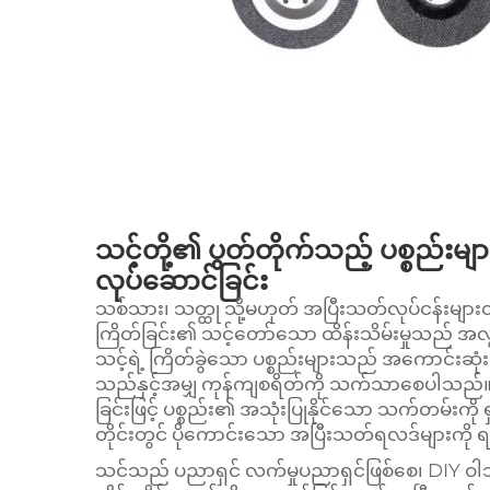
သင့်တို့၏ ပွတ်တိုက်သည့် ပစ္စည်းမ
လုပ်ဆောင်ခြင်း
သစ်သား၊ သတ္ထု သို့မဟုတ် အပြီးသတ်လုပ်ငန်းမျာ
ကြိတ်ခြင်း၏ သင့်တော်သော ထိန်းသိမ်းမှုသည် အလ
သင့်ရဲ့ ကြိတ်ခွဲသော ပစ္စည်းများသည် အကောင်းဆုံးစ
သည်နှင့်အမျှ ကုန်ကျစရိတ်ကို သက်သာစေပါသည်။ စ
ခြင်းဖြင့် ပစ္စည်း၏ အသုံးပြုနိုင်သော သက်တမ်းက
တိုင်းတွင် ပိုကောင်းသော အပြီးသတ်ရလဒ်များကို 
သင်သည် ပညာရှင် လက်မှုပညာရှင်ဖြစ်စေ၊ DIY ဝါသနာ