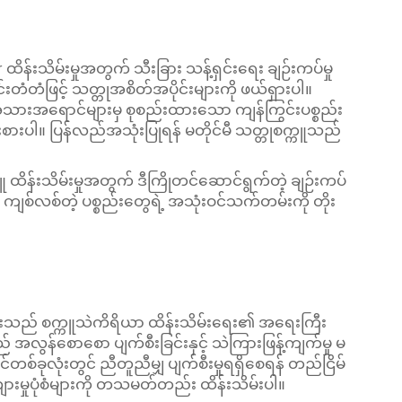
်းသိမ်းမှုအတွက် သီးခြား သန့်ရှင်းရေး ချဉ်းကပ်မှု
်းတံတံဖြင့် သတ္တုအစိတ်အပိုင်းများကို ဖယ်ရှားပါ။
သားအရောင်များမှ စုစည်းထားသော ကျန်ကြွင်းပစ္စည်း
်းစားပါ။ ပြန်လည်အသုံးပြုရန် မတိုင်မီ သတ္တုစက္ကူသည်
္ကူ ထိန်းသိမ်းမှုအတွက် ဒီကြိုတင်ဆောင်ရွက်တဲ့ ချဉ်းကပ်
 ကျစ်လစ်တဲ့ ပစ္စည်းတွေရဲ့ အသုံးဝင်သက်တမ်းကို တိုး
ခြင်းသည် စက္ကူသဲကိရိယာ ထိန်းသိမ်းရေး၏ အရေးကြီး
ွန်စောစော ပျက်စီးခြင်းနှင့် သဲကြားဖြန့်ကျက်မှု မ
်တစ်ခုလုံးတွင် ညီတူညီမျှ ပျက်စီးမှုရရှိစေရန် တည်ငြိမ်
ျားမှုပုံစံများကို တသမတ်တည်း ထိန်းသိမ်းပါ။