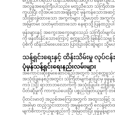
စက္ကူသဲကိရိယာ ထိန်းသိမ်းရေးအတွက် စနစ်ကျသေ
အလွန်အရေးကြီးပါသည်။ မတူညီသော သဲကြိတ်အဆင့်မျာ
ကွယ်ပြီး လိုအပ်သောအချိန်တွင် မှန်ကန်သောအဆင့်
သီးခြားခွဲထားသော အကွက်များ သို့မဟုတ် အကွက်ခွဲမ
အမြဲတမ်း သတ်မှတ်ထားသော နေရာသို့ ပြန်ထည့်ပါ
ဖုန်းများနှင့် အကွေးအကွေးများသည် သဲကြိတ်မျက်နှာ
ကို ဖန်တီးနိုင်သောကြောင့် စက္ကူသဲကို ဖြစ်နိုင်သ
ပုံစံကို ထိန်းသိမ်းပေးသော ပြားပြားဖိုင်ဆွဲများ သို့မ
သန့်ရှင်းရေးနှင့် ထိန်းသိမ်းမှု လုပ်ငန်
ပုံမှန်သန့်ရှင်းရေးနည်းလမ်းများ
အကောင်းဆုံးစွမ်းဆောင်ရည်အတွက် သင့်စက္ကူသဲကိ
အသုံးပြုနေစဉ်အတွင်း သဲကြိတ်မျက်နှာပြင်မှ ဖုန်မှုန့်နှ
ကဒ် (သို့) ရာဘာဘလောက်ကို အသုံးပြုပါ။ ဤရိုးရ
ပိတ်ဆို့မှုကို ကာကွယ်ပေးပြီး ပစ္စည်းဖြတ်ယူမှု
ပိုတင်းမာတဲ့ အညစ်အကြေးအတွက် အထူးသဖြင့် သစ်သာ
အခါမှာ ထည့်သွင်းထားတဲ့ အမှုန်တွေကို လေနဲ့ဖုတ်
မျက်စိကာကွယ်မှုပစ္စည်းကို အမြဲဝတ်ပြီး ဖုန်မှုန့်မျာ