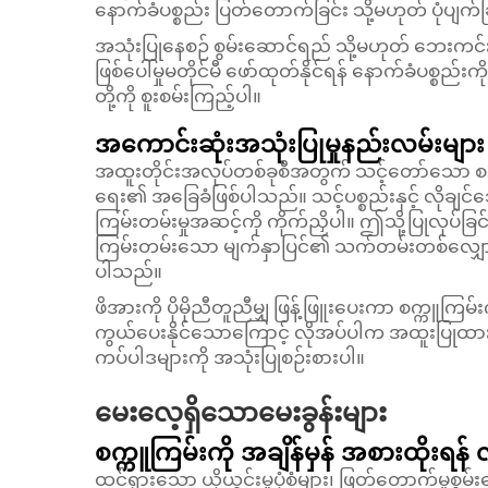
နောက်ခံပစ္စည်း ပြတ်တောက်ခြင်း သို့မဟုတ် ပုံပျက
အသုံးပြုနေစဉ် စွမ်းဆောင်ရည် သို့မဟုတ် ဘေးကင်းလု
ဖြစ်ပေါ်မှုမတိုင်မီ ဖော်ထုတ်နိုင်ရန် နောက်ခံပစ္စည်းကိ
တို့ကို စူးစမ်းကြည့်ပါ။
အကောင်းဆုံးအသုံးပြုမှုနည်းလမ်းများ
အထူးတိုင်းအလုပ်တစ်ခုစီအတွက် သင့်တော်သော စက္က
ရေး၏ အခြေခံဖြစ်ပါသည်။ သင့်ပစ္စည်းနှင့် လိုချ
ကြမ်းတမ်းမှုအဆင့်ကို ကိုက်ညှိပါ။ ဤသို့ပြုလုပ်ခြင်
ကြမ်းတမ်းသော မျက်နှာပြင်၏ သက်တမ်းတစ်လျှော
ပါသည်။
ဖိအားကို ပိုမိုညီတူညီမျှ ဖြန့်ဖြူးပေးကာ စက္ကူကြမ
ကွယ်ပေးနိုင်သောကြောင့် လိုအပ်ပါက အထူးပြုထား
ကပ်ပါဒများကို အသုံးပြုစဉ်းစားပါ။
မေးလေ့ရှိသောမေးခွန်းများ
စက္ကူကြမ်းကို အချိန်မှန် အစားထိုးရန်
ထင်ရှားသော ယိုယွင်းမှုပုံစံများ၊ ဖြတ်တောက်မှုစ