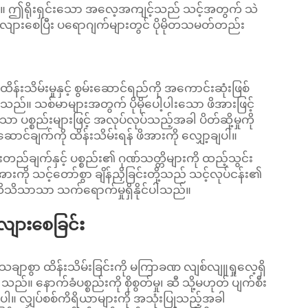
ေးပါ။ ဤရိုးရှင်းသော အလေ့အကျင့်သည် သင့်အတွက် သဲ
ျားစေပြီး ပရောဂျက်များတွင် ပိုမိုတသမတ်တည်း
်းသိမ်းမှုနှင့် စွမ်းဆောင်ရည်ကို အကောင်းဆုံးဖြစ်
ပါသည်။ သစ်မာများအတွက် ပိုမိုပေါ့ပါးသော ဖိအားဖြင့်
ော ပစ္စည်းများဖြင့် အလုပ်လုပ်သည့်အခါ ပိတ်ဆို့မှုကို
င်ချက်ကို ထိန်းသိမ်းရန် ဖိအားကို လျှော့ချပါ။
းတည်ချက်နှင့် ပစ္စည်း၏ ဂုဏ်သတ္တိများကို ထည့်သွင်း
ိအားကို သင့်တော်စွာ ချိန်ညှိခြင်းတို့သည် သင့်လုပ်ငန်း၏
ိသိသာသာ သက်ရောက်မှုရှိနိုင်ပါသည်။
လျားစေခြင်း
 သေချာစွာ ထိန်းသိမ်းခြင်းကို မကြာခဏ လျစ်လျူရှုလေ့ရှိ
 နောက်ခံပစ္စည်းကို စိုစွတ်မှု၊ ဆီ သို့မဟုတ် ပျက်စီး
းပါ။ လျှပ်စစ်ကိရိယာများကို အသုံးပြုသည့်အခါ