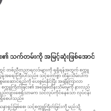
ျား၏ သက်တမ်းကို အမြင့်ဆုံးဖြစ်အောင်
းတွင် တစ်ညီတညာရလဒ်များကို ရရှိရန်အတွက် စက္ကူ
ွန်အရေးကြီးပါသည်။ သင့်တော်စွာ ထိန်းသိမ်းပါက
ွမ်းဆောင်ရည်ကို ပေးစွမ်းနိုင်ပြီး အချိန်ကြာလာ
က္ကူကြိတ်ခြင်း၏ အခြေခံထိန်းသိမ်းမှုကို နားလည်
ို ရှည်လျားစေရုံသာမက သင်လုပ်ကိုင်နေသော လုပ်ငန်း
ရရှိစေပါသည်။
ရှင်ဖြစ်စေ၊ သင့်စက္ကူကြိတ်ခြင်းကို မည်သို့