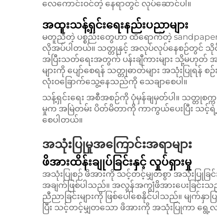
လေကောင်းဝင်တဲ့ နေရာတွင် လုပ်ဆောင်ပါ။
အထူးသန့်ရှင်းရေးနည်းပညာများ
မတူညီတဲ့ ပစ္စည်းတွေဟာ ထိရောက်တဲ့ sandpaper ထိန
လိုအပ်ပါတယ်။ သတ္တုနှင့် အလုပ်လုပ်နေစဉ်တွင် သိုင
အပြီးသတ်ရေးအတွက် ပန်းချီကားများ သို့မဟုတ် အ
များကို ပျော်စေရန် သတ္တုဓာတ်များ အသုံးပြုရန် စဉ
လုံးဝခြောက်သွေ့နေသည်ကို သေချာစေပါ။
သန့်ရှင်းရေး အစီအစဉ်ကို ပုံမှန်ချမှတ်ပါ။ သတ္တုစက
မှုက အမြဲတမ်း ပိတ်မိတာကို ကာကွယ်ပေးပြီး သင့်ရဲ့
စေပါတယ်။
အသုံးပြုမှုအကြောင်းအရာများ
ဖိအားထိန်းချုပ်ခြင်းနှင့် လှုပ်ရှားမှု
အသုံးပြုစဉ် ဖိအားကို သင့်တင့်မျှတစွာ အသုံးပြု
အချက်ဖြစ်ပါသည်။ အလွန်အကျွံဖိအားပေးခြင်းသည် အလ
ညီညာခြင်းများကို ဖြစ်ပေါ်စေနိုင်ပါသည်။ မျက်နှာပြင
ပြီး သင့်တင့်မျှတသော ဖိအားကို အသုံးပြုကာ ရွေ့လ