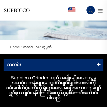
MY
>
Home >
သတင်းများ
ကုမ္ပဏီ
သတင်း
Supbicco Grinder သည် အမျိုးမျိုးသော လူမှု
အဆင့်အတန်းများမှ သူငယ်ချင်းများအားလုံးကို
ဝမ်းပေါက်ပွဲတော်ကို ရိုးရာဓလေ့အစဉ်အလာအရ ပျော်
ရွှင်စွာ ကျင်းပနိုင်ကြပါစေဟု ဆုမွန်ကောင်းတောင်း
ပါသည်