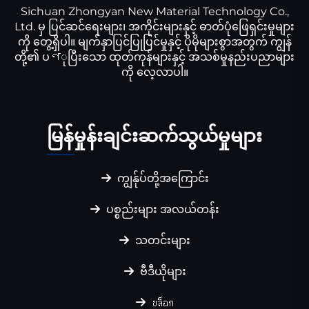
Sichuan Zhongyan New Material Technology Co.,
Ltd. မှ ပြင်ဆင်ရေးများ၊ အကိုင်းများနှင့် ဓာတ်ပုံဖြေရှင်းမှုများ
ကို တွေ့ရှိပါ။ မျက်နှာပြင်ပြုပြင်မှုနှင့် ပိုမိုများစွာအတွက် ကျွန်
တို့၏ ပণုပြီးသော ထုတ်ကုန်များနှင့် အသစ်မှုနည်းပညာများ
ကို လေ့လာပါ။
မြန်မှုန်းချင်းဆက်သွယ်မှုများ
ကျွန်ုပ်တို့အကြောင်း
ပစ္စည်းများ အလယ်တန်း
သတင်းများ
ဗီဒီယိုများ
บล็อก