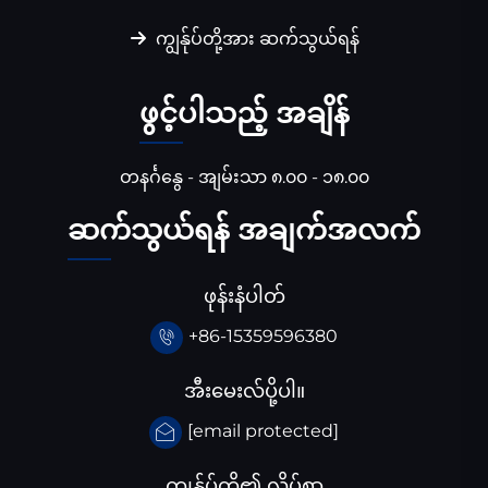
ကျွန်ုပ်တို့အား ဆက်သွယ်ရန်
ဖွင့်ပါသည့် အချိန်
တနင်္ဂနွေ - အျမ်းသာ ၈.၀၀ - ၁၈.၀၀
ဆက်သွယ်ရန် အချက်အလက်
ဖုန်းနံပါတ်
+86-15359596380
အီးမေးလ်ပို့ပါ။
[email protected]
ကျွန်ုပ်တို့၏ လိပ်စာ