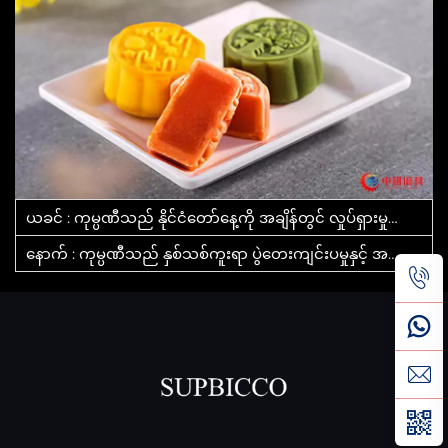
ယခင် :
ကုမ္ပဏီသည် နိုင်ငံတော်နေ့ကို အချိန်တွင် လှုပ်ရှားမှုများဖြင့် ပွဲတေးကျင်းပသည်
နောက် :
ကုမ္ပဏီသည် နှစ်သစ်ကူးရာ ပွဲတေးကျင်းပမှုနှင့် အကောင်းဆုံး ဝန်ထမ်းများအား အရှိန်ပြုသည့် ကွန်เฟရင်းကို ကျင်းပသည်