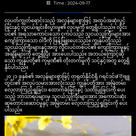
Time : 2024-09-17
လှပတ်ကျွတ်ရောင်းသည့် အလှန်များစွာဖြင့် အထုပ်အဆုံးပွင့်
ခြင်းနှင့် လူငယ်ချင်းစီးပွားမှု၏ လှပမှုကို တွေ့ရှိပါသည်။ လှိုင်း
ပင်၏ အရသာကောင်းသော ငှက်ပဲသည် သူငယ်သူကြီးများအား
ကျော်ကြားသော ဝါဒီကို ဖြန့်ဖြူးပေးသည်။ ကျွန်ုပ်တို့သည်
သူငယ်သူကြီးများနှင့်အတူ လှိုင်းပင်တစ်ပင်၏ ကျော်ကြားမှုနှင့်
အချိန်များကို တွေ့ရှိပြီး အားပေးပါသည်။ အဘယ်ကြောင့်ဆို
သော် ကျွန်ုပ်တို့၏ ကုမ္ပဏီ၏ တိုးတက်မှုကို သင့်နှင့်အတူ တွေ့ရှိ
နိုင်ပါသည်။
၂၀၂၁ ခုနှစ်၏ အလှန်များစွာဖြင့် တရုတ်နိုင်ငံရှိ ဂရင်ဒင်ဖারဗျူ
တွင်း၏ အလုပ်သမားအားလုံးသည် ကျွန်ုပ်တို့အား အမြဲတမ်း
လေ့လာကြည့်ရှုခြင်း၊ ထောက်ခံခြင်းနှင့် သတိပြုခြင်းကို ပေး
သည့် ဘာသာရပ်များမှ သူငယ်သူကြီးများအား အကောင်းဆုံး
ဆုတောင်းဆောင်မှုနှင့် အမြဲတမ်း လေ့လာကြည့်ရှုခြင်းကို ပေး
ပါသည်။