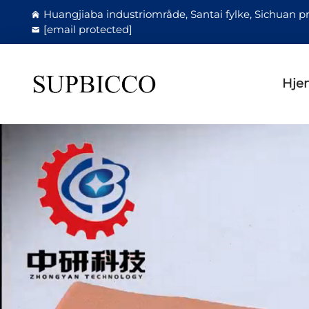
Huangjiaba industriområde, Santai fylke, Sichuan pr
[email protected]
Hje