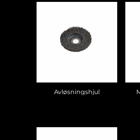
Avløsningshjul
M