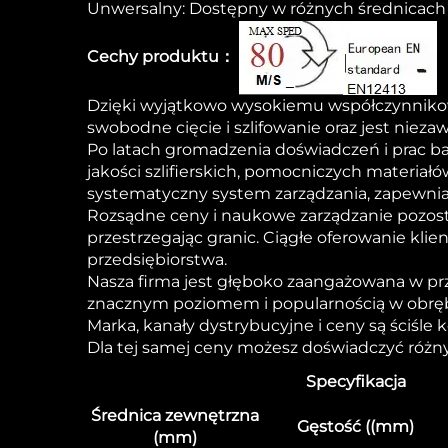
Unwersalny: Dostępny w różnych średnicach 
Cechy produktu：
Dzięki wyjątkowo wysokiemu współczynnikow
swobodne cięcie i szlifowanie oraz jest niez
Po latach gromadzenia doświadczeń i prac b
jakości szlifierskich, pomocniczych materia
systematyczny system zarządzania, zapewniaj
Rozsądne ceny i naukowe zarządzanie pozost
przestrzegając granic. Ciągłe oferowanie kl
przedsiębiorstwa.
Nasza firma jest głęboko zaangażowana w przem
znacznym poziomem i popularnością w obręb
Marka, kanały dystrybucyjne i ceny są ściśle
Dla tej samej ceny możesz doświadczyć różnyc
Specyfikacja
Średnica zewnętrzna
Gęstość ((mm)
(mm)