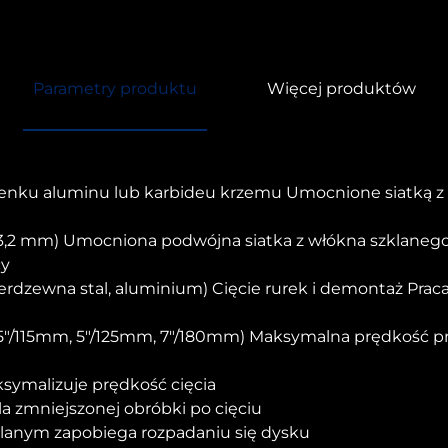
Parametry produktu
Więcej produktów
lenku aluminu lub karbideu krzemu Umocnione siatką z
 1,0-3,2 mm) Umocniona podwójna siatka z włókna szklane
cy
nierdzewna stal, aluminium) Cięcie rurek i demontaż Prac
5"/115mm, 5"/125mm, 7"/180mm) Maksymalna prędkość pr
ksymalizuje prędkość cięcia
a zmniejszonej obróbki po cięciu
anym zapobiega rozpadaniu się dysku