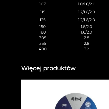
107
1.0/1.6/2.0
115
1.2/1.6/2.0
125
1.2/1.6/2.0
150
1.6/2.0
180
1.6/2.0
305
2.8
355
2.8
400
3.2
Więcej produktów