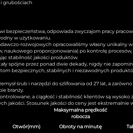
i grubościach
i bezpieczeństwa, odpowiada zwyczajom pracy pracowni
awodny w użytkowaniu.
adawczo-rozwojowych opracowaliśmy własny unikalny wz
łów, naukowego proporcjonowania) po kontrolę procesów, 
ąc stabilność jakości produktów.
ały spójne przez ponad dwie dekady, nigdy nie zapomin
ientom bezpiecznych, stabilnych i niezawodnych produktó
ysł śrub i narzędzi do szlifowania od 27 lat, a zarówno 
ie branży.
 kontrolowane, a ciągłość i stabilność klientów są wysok
h jakości. Stosunek jakości do ceny jest ekstremalnie w
Maksymalna prędkość
robocza
Otwór(mm)
Obroty na minutę
Ta