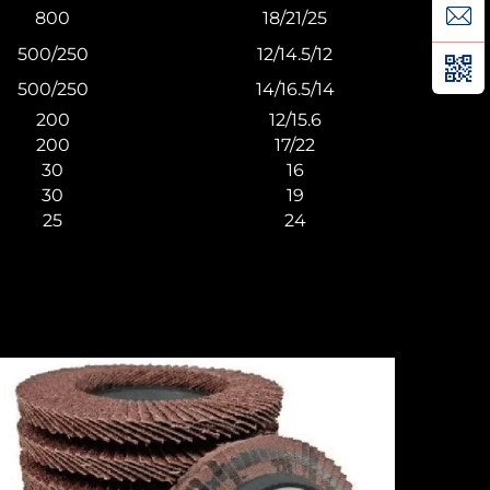
800
18/21/25
500/250
12/14.5/12
500/250
14/16.5/14
200
12/15.6
200
17/22
30
16
30
19
25
24