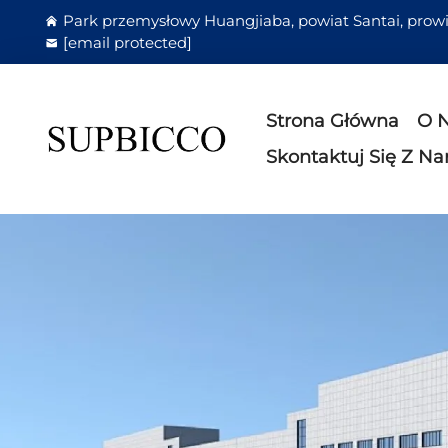
Park przemysłowy Huangjiaba, powiat Santai, prowi
[email protected]
Strona Główna
O 
Skontaktuj Się Z N