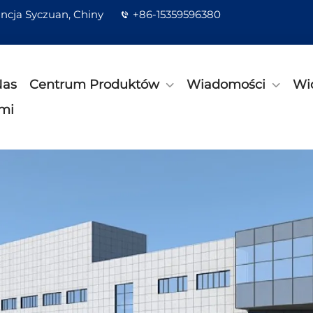
ncja Syczuan, Chiny
+86-15359596380
Nas
Centrum Produktów
Wiadomości
Wi
ami