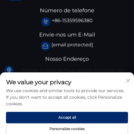
Número de telefone
+86-15359596380
Envie-nos um E-Mail
[email protected]
Nosso Endereço
Parque Industrial Huangjiaba, Condado de
Santai, província de Sichuan, China
We value your privacy
We use cookies and similar tools to provide our services.
If you don't want to accept all cookies, click Personalize
cookies.
Direitos Autorais © 2025 Sichuan Zhongyan New
Accept all
Materials Technology Co., Ltd. Todos Os Direitos
Reservados
Personalize cookies