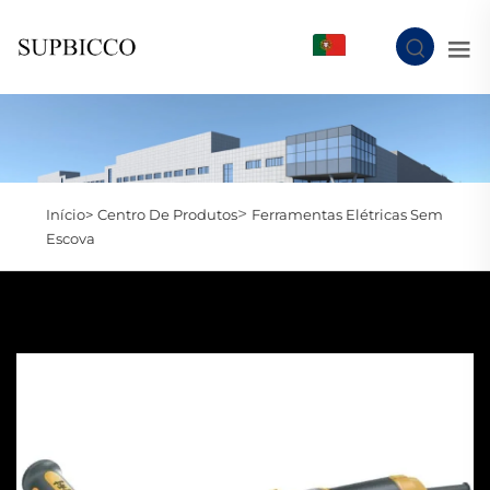
PT
>
Início>
Centro De Produtos
Ferramentas Elétricas Sem
Escova