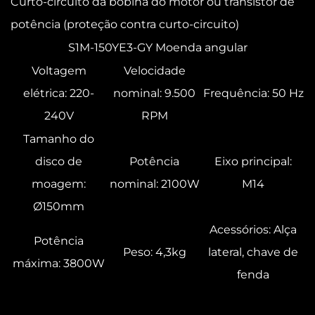
Curto-circuito da bobina do motor ou transistor de
potência (proteção contra curto-circuito)
S1M-150YE3-GY Moenda angular
Voltagem
Velocidade
elétrica: 220-
nominal: 9.500
Frequência: 50 Hz
240V
RPM
Tamanho do
disco de
Potência
Eixo principal:
moagem:
nominal: 2100W
M14
Ø150mm
Acessórios: Alça
Potência
Peso: 4,3kg
lateral, chave de
máxima: 3800W
fenda