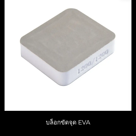
บล็อกขัดจุด EVA