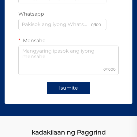
Whatsapp
0/100
Mensahe
0/1000
Isumite
kadakilaan ng Paggrind