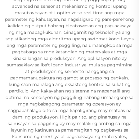
advanced na sensor at mekanismo ng kontrol upang
masubaybayan at i-optimize sa real-time ang mga
parameter ng kahusayan, na nagsisiguro ng pare-parehong
kalidad ng output habang binabawasan ang pag-aaksaya
ng mga mapagkukunan. Ginagamit ng teknolohiya ang
sopistikadong mga algoritmo upang awtomatikong i-ayos
ang mga parameter ng paggiling, na umaangkop sa mga
pagbabago sa mga katangian ng materyales at mga
kinakailangan sa produksyon. Ang aplikasyon nito ay
sumasaklaw sa iba't ibang industriya, mula sa pagmimina
at produksyon ng semento hanggang sa
pagmamanupaktura ng gamot at proseso ng pagkain,
kung saan mahalaga ang eksaktong kontrol sa sukat ng
partikulo. Ang kakayahan ng sistema na mapanatili ang
optimal na kondisyon ng paggiling habang umaangkop sa
mga nagbabagong parameter ng operasyon ay
nagpapahalaga dito sa mga kapaligirang may mataas na
dami ng produksyon. Higit pa rito, ang pinahusay na
kahusayan sa paggiling ay may malaking ambag sa mga
layunin ng katinuan sa pamamagitan ng pagbawas sa
konsumo ng enerhiya at pag-aaksaya ng materyales,