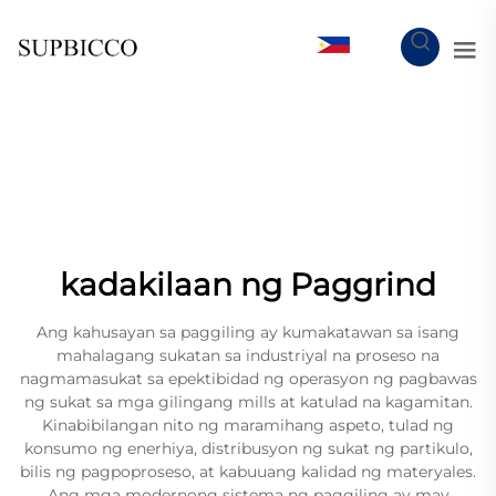
TL
kadakilaan ng Paggrind
Ang kahusayan sa paggiling ay kumakatawan sa isang
mahalagang sukatan sa industriyal na proseso na
nagmamasukat sa epektibidad ng operasyon ng pagbawas
ng sukat sa mga gilingang mills at katulad na kagamitan.
Kinabibilangan nito ng maramihang aspeto, tulad ng
konsumo ng enerhiya, distribusyon ng sukat ng partikulo,
bilis ng pagpoproseso, at kabuuang kalidad ng materyales.
Ang mga modernong sistema ng paggiling ay may