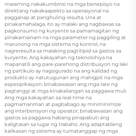
maraming nakakumbinsi na mga benepisyo na
direktang nakakaapekto sa operasyonal na
pagganap at panghuling resulta. Una at
pinakamahalaga, ito ay malaki ang nagbawas sa
pagkonsumo ng kuryente sa pamamagitan ng
pinakamainam na mga parameter ng paggiling at
marunong na mga sistema ng kontrol, na
nagreresulta sa malaking pagtitipid sa gastos sa
kuryente. Ang kakayahan ng teknolohiya na
mapanatili ang pare-parehong distribusyon ng laki
ng partikulo ay nagsigurado na ang kalidad ng
produkto ay natutugunan ang mahigpit na mga
espesipikasyon, binabawasan ang mga rate ng
pagtanggi at mga kinakailangan sa paggawa muli.
Ang mga kakayahan sa real-time na
pagmamanman at pagbabago ay miniminimize
ang interbensyon ng operator, binabawasan ang
gastos sa paggawa habang pinapabuti ang
kaligtasan sa lugar ng trabaho. Ang adaptableng
kalikasan ng sistema ay tumatanggap ng mga