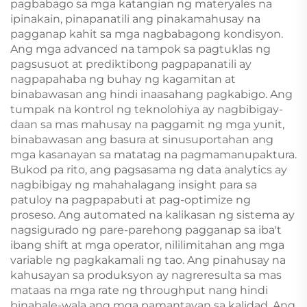
pagbabago sa mga katangian ng materyales na
ipinakain, pinapanatili ang pinakamahusay na
pagganap kahit sa mga nagbabagong kondisyon.
Ang mga advanced na tampok sa pagtuklas ng
pagsusuot at prediktibong pagpapanatili ay
nagpapahaba ng buhay ng kagamitan at
binabawasan ang hindi inaasahang pagkabigo. Ang
tumpak na kontrol ng teknolohiya ay nagbibigay-
daan sa mas mahusay na paggamit ng mga yunit,
binabawasan ang basura at sinusuportahan ang
mga kasanayan sa matatag na pagmamanupaktura.
Bukod pa rito, ang pagsasama ng data analytics ay
nagbibigay ng mahahalagang insight para sa
patuloy na pagpapabuti at pag-optimize ng
proseso. Ang automated na kalikasan ng sistema ay
nagsigurado ng pare-parehong pagganap sa iba't
ibang shift at mga operator, nililimitahan ang mga
variable ng pagkakamali ng tao. Ang pinahusay na
kahusayan sa produksyon ay nagreresulta sa mas
mataas na mga rate ng throughput nang hindi
binabale-wala ang mga pamantayan sa kalidad. Ang