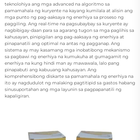
teknolohiya ang mga advanced na algoritmo sa
pamamahala ng kuryente na kayang kumilala at alisin ang
mga punto ng pag-aaksaya ng enerhiya sa proseso ng
paggiling. Ang real-time na pagsubaybay sa kuryente ay
nagbibigay-daan para sa agarang tugon sa mga paglihis sa
kahusayan, pinipigilan ang pag-aaksaya ng enerhiya at
pinapanatili ang optimal na antas ng pagganap. Ang
sistema ay may kasamang mga inobatibong mekanismo
sa pagbawi ng enerhiya na kumukuha at gumagamit ng
enerhiya na kung hindi man ay mawawala, lalo pang
pinapabuti ang kabuuang kahusayan. Ang
komprehensibong diskarte sa pamamahala ng enerhiya na
ito ay nagdudulot ng malaking pagtitipid sa gastos habang
sinusuportahan ang mga layunin sa pagpapanatili ng
kapaligiran.