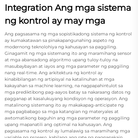
Integration Ang mga sistema
ng kontrol ay may mga
Ang pagsasama ng mga sopistikadong sistema ng kontrol
ay kumakatawan sa pinakapangunahing aspeto ng
modernong teknolohiya ng kahusayan sa paggiling.
Ginagamit ng mga sistemang ito ang maramihang sensor
at mga abansadong algoritmo upang tuloy-tuloy na
masubaybayan at iayos ang mga parameter ng paggiling
nang real-time. Ang arkitektura ng kontrol ay
kinabibilangan ng artipisyal na katalinuhan at mga
kakayahan sa machine learning, na nagpapahintulot sa
mga prediktibong pag-aayos batay sa nakaraang datos ng
pagganap at kasalukuyang kondisyon ng operasyon. Ang
matalinong sistemang ito ay makakapag-anticipate ng
mga pagbabago sa mga katangian ng materyales at
awtomatikong baguhin ang mga parameter ng paggiling
upang mapanatili ang optimal na kahusayan. Ang
pagsasama ng kontrol ay lumalawig sa maramihang mga
variable ng proseso, kabilang ang rate ng pagpapakain,