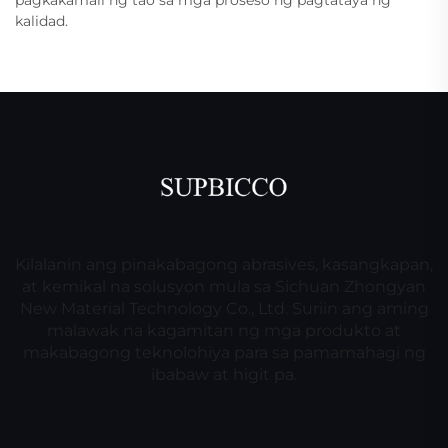
kalidad.
Kilalanin ang pinakabagong abrasives, kasangkapan,
at kemikal na solusyon mula sa Sichuan Zhongyan
New Material Technology Co., Ltd. Suriin ang aming
malawak na kagamitan ng mga produkto at
makabagong teknolohiya para sa pamamahagi ng
ibabaw at higit pa.