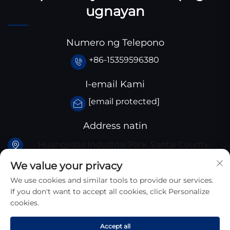
ugnayan
Numero ng Telepono
+86-15359596380
I-email Kami
[email protected]
Address natin
Huangjiaba Industrial Park, Santai County,
Sichuan Province, China
We value your privacy
We use cookies and similar tools to provide our services.
If you don't want to accept all cookies, click Personalize
cookies.
Karapatan Ng Autor © 2025 Sichuan Zhongyan New
Accept all