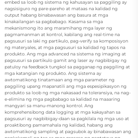
embed sa loob ng sistema ng kahusayan sa paggiling ay
nagsisiguro ng pare-pareho at mataas na kalidad ng
output habang binabawasan ang basura at mga
kinakailangan sa pagbabago. Kasama sa mga
mekanismong ito ang maramihang mga layer ng
pagmamanman at kontrol, kabilang ang real-time na
pagsusuri sa laki ng partikulo, pag-verify sa komposisyon
ng materyales, at mga pagsusuri sa kalidad ng tapos na
produkto. Ang mga advanced na sistema ng imaging at
pagsusuri sa partikulo gamit ang laser ay nagbibigay ng
patuloy na feedback tungkol sa pagganap ng paggiling at
mga katangian ng produkto. Ang sistema ay
awtomatikong tinatamaan ang mga parameter ng
paggiling upang mapanatili ang mga espesipikasyon ng
produkto sa loob ng mga nakasaad na toleransiya, na nag-
e-elimina ng mga pagbabago sa kalidad na maaaring
mangyari sa manu-manong kontrol. Ang
komprehensibong data logging at mga kakayahan sa
pagsusuri ay nagbibigay-daan sa pagkilala ng mga uso at
proaktibong pamamahala ng kalidad, habang ang
awtomatikong sampling at pagsubok ay binabawasan ang
pagkakamali ng tao sa mga proseso ng pagtataya ng