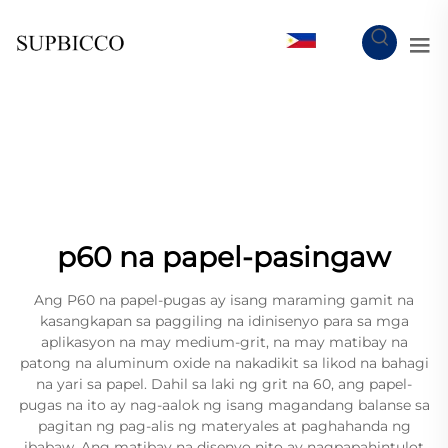
TL
p60 na papel-pasingaw
Ang P60 na papel-pugas ay isang maraming gamit na
kasangkapan sa paggiling na idinisenyo para sa mga
aplikasyon na may medium-grit, na may matibay na
patong na aluminum oxide na nakadikit sa likod na bahagi
na yari sa papel. Dahil sa laki ng grit na 60, ang papel-
pugas na ito ay nag-aalok ng isang magandang balanse sa
pagitan ng pag-alis ng materyales at paghahanda ng
ibabaw. Ang matibay na disenyo nito ay nagpapahintulot