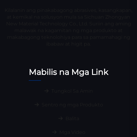
Kilalanin ang pinakabagong abrasives, kasangkapan,
at kemikal na solusyon mula sa Sichuan Zhongyan
New Material Technology Co., Ltd. Suriin ang aming
malawak na kagamitan ng mga produkto at
makabagong teknolohiya para sa pamamahagi ng
ibabaw at higit pa.
Mabilis na Mga Link
Tungkol Sa Amin
Sentro ng mga Produkto
Balita
Mga Video