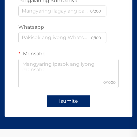
Pangalan ng Kumpanya
0/200
Whatsapp
0/100
Mensahe
0/1000
Isumite