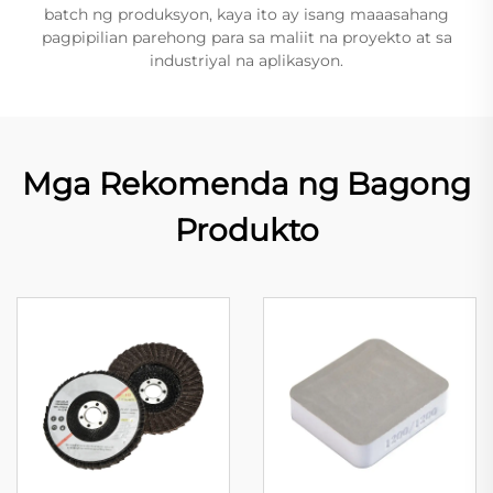
batch ng produksyon, kaya ito ay isang maaasahang
pagpipilian parehong para sa maliit na proyekto at sa
industriyal na aplikasyon.
Mga Rekomenda ng Bagong
Produkto