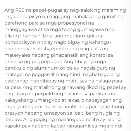
Ang P60 na papel-pugas ay nag-aalok ng maraming
mga benepisyo na nagiging mahalagang gamit ito
parehong para sa mga propesyonal na
manggagawa at sa mga taong gumagawa nito
bilang libangan. Una, ang medium-grit na
komposisyon nito ay nagbibigay ng kahanga-
hangang versatility, epektibong nag-aalis ng
materyales habang pinapanatili ang kontrol sa
proseso ng pagpupugas. Ang tibay ng mga
partikulo ng aluminum oxide ay nagsisiguro ng
matagal na paggamit nang hindi nagbabago ang
pagganap, nagbibigay ng mahusay na halaga para
sa pera. Ang matalinong ginawang likod ng papel ay
nagtatag ng perpektong balanse sa pagitan ng
kakayahang umangkop at lakas, pinapayagan ang
mga gumagamit na mapanatili ang pare-parehong
presyon habang umaayon sa iba't ibang hugis ng
ibabaw. Ang pagiging maaangkop na ito ay lalong
kapaki-pakinabang kapag ginagamit sa mga hindi