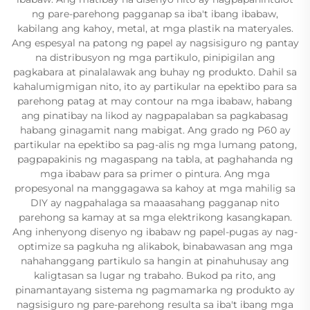
ng pare-parehong pagganap sa iba't ibang ibabaw,
kabilang ang kahoy, metal, at mga plastik na materyales.
Ang espesyal na patong ng papel ay nagsisiguro ng pantay
na distribusyon ng mga partikulo, pinipigilan ang
pagkabara at pinalalawak ang buhay ng produkto. Dahil sa
kahalumigmigan nito, ito ay partikular na epektibo para sa
parehong patag at may contour na mga ibabaw, habang
ang pinatibay na likod ay nagpapalaban sa pagkabasag
habang ginagamit nang mabigat. Ang grado ng P60 ay
partikular na epektibo sa pag-alis ng mga lumang patong,
pagpapakinis ng magaspang na tabla, at paghahanda ng
mga ibabaw para sa primer o pintura. Ang mga
propesyonal na manggagawa sa kahoy at mga mahilig sa
DIY ay nagpahalaga sa maaasahang pagganap nito
parehong sa kamay at sa mga elektrikong kasangkapan.
Ang inhenyong disenyo ng ibabaw ng papel-pugas ay nag-
optimize sa pagkuha ng alikabok, binabawasan ang mga
nahahanggang partikulo sa hangin at pinahuhusay ang
kaligtasan sa lugar ng trabaho. Bukod pa rito, ang
pinamantayang sistema ng pagmamarka ng produkto ay
nagsisiguro ng pare-parehong resulta sa iba't ibang mga