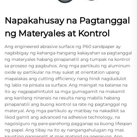
Napakahusay na Pagtanggal
ng Materyales at Kontrol
Ang engineered abrasive surface ng P60 sandpaper ay
nagbibigay ng kahanga-hangang kakayahan sa pagtanggal
ng materyales habang pinapanatili ang tumpak na kontrol
sa proseso ng pagbuhos. Ang mga partikulo ng aluminum
oxide ay partikular na may sukat at orientation upang
mapalakas ang cutting efficiency nang hindi nagdudulot
ng labis na pinsala sa surface. Ang maingat na balanse na
ito ay nagpapahintulot sa mga gumagamit na makamit
ang kanilang ninanais na resulta nang mabilis habang
pinapanatili ang buong kontrol sa rate ng pagtanggal ng
materyal. Ang mga partikulo ay matibay na nakadikit sa
likod gamit ang advanced na adhesive technology, na
nagsisiguro ng pare-parehong pagganap sa buong lifespan
ng papel. Ang tibay na ito ay nangangahulugan ng mas
kaunting pagpapalit at mas matipid na operasyon. Ang