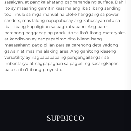
sasakyan, at pangkalahatang paghahanda ng surface. Dahil
ito ay maaaring gamitin kasama ang iba't ibang sanding
tool, mula sa mga manual na bloke hanggang sa power
sanders, mas lalong napapahusay ang kahusayan nito sa
iba't ibang kapaligiran sa pagtratrabaho. Ang pare-
parehong pagganap ng produkto sa iba't ibang materyales
at kondisyon ay nagpapahimo dito bilang isang
maaasahang pagpipilian para sa parehong detalyadong
gawain at mas malalaking area. Ang ganitong klaseng
versatility ay nagpapababa ng pangangailangan sa
imbentaryo at nagpapagaan sa pagpili ng kasangkapan
para sa iba't ibang proyekto.