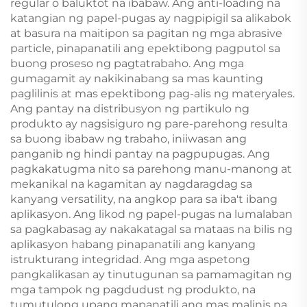
regular o baluktot na ibabaw. Ang anti-loading na
katangian ng papel-pugas ay nagpipigil sa alikabok
at basura na maitipon sa pagitan ng mga abrasive
particle, pinapanatili ang epektibong pagputol sa
buong proseso ng pagtatrabaho. Ang mga
gumagamit ay nakikinabang sa mas kaunting
paglilinis at mas epektibong pag-alis ng materyales.
Ang pantay na distribusyon ng partikulo ng
produkto ay nagsisiguro ng pare-parehong resulta
sa buong ibabaw ng trabaho, iniiwasan ang
panganib ng hindi pantay na pagpupugas. Ang
pagkakatugma nito sa parehong manu-manong at
mekanikal na kagamitan ay nagdaragdag sa
kanyang versatility, na angkop para sa iba't ibang
aplikasyon. Ang likod ng papel-pugas na lumalaban
sa pagkabasag ay nakakatagal sa mataas na bilis ng
aplikasyon habang pinapanatili ang kanyang
istrukturang integridad. Ang mga aspetong
pangkalikasan ay tinutugunan sa pamamagitan ng
mga tampok ng pagdudust ng produkto, na
tumutulong upang mapanatili ang mas malinis na