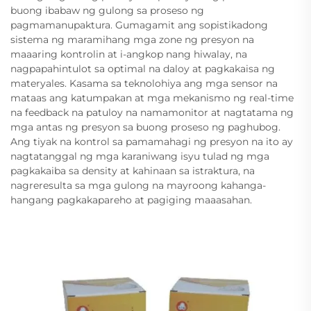
buong ibabaw ng gulong sa proseso ng
pagmamanupaktura. Gumagamit ang sopistikadong
sistema ng maramihang mga zone ng presyon na
maaaring kontrolin at i-angkop nang hiwalay, na
nagpapahintulot sa optimal na daloy at pagkakaisa ng
materyales. Kasama sa teknolohiya ang mga sensor na
mataas ang katumpakan at mga mekanismo ng real-time
na feedback na patuloy na namamonitor at nagtatama ng
mga antas ng presyon sa buong proseso ng paghubog.
Ang tiyak na kontrol sa pamamahagi ng presyon na ito ay
nagtatanggal ng mga karaniwang isyu tulad ng mga
pagkakaiba sa density at kahinaan sa istraktura, na
nagreresulta sa mga gulong na mayroong kahanga-
hangang pagkakapareho at pagiging maaasahan.