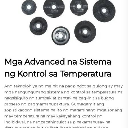
Mga Advanced na Sistema
ng Kontrol sa Temperatura
Ang teknolohiya ng mainit na pagpindot sa gulong ay may
mga nangungunang sistema ng kontrol sa temperatura na
nagsisiguro ng tumpak at pantay na pag-init sa buong
proseso ng pagmamanupaktura. Gumagamit ang
sopistikadong sistema na ito ng maramihang mga sonang
may temperatura na may kakayahang kontrol ng
indibidwal, na nagpapahintulot sa pinakamahusay na
distribusyon ng init sa iba't ibang bahagi ng gulong