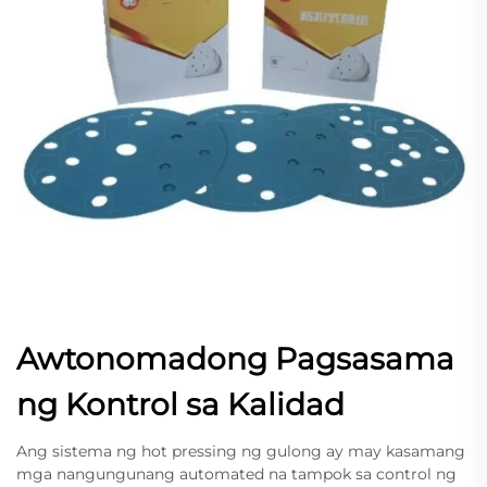
Awtonomadong Pagsasama
ng Kontrol sa Kalidad
Ang sistema ng hot pressing ng gulong ay may kasamang
mga nangungunang automated na tampok sa control ng