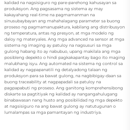
kalidad na nagsisiguro ng pare-parehong kahusayan sa
produksyon. Ang pagsasama ng sistema ay may
kakayahang real-time na pagmamanman na
sinusubaybayan ang mahahalagang parameter sa buong
proseso ng pagmamanupaktura, kabilang ang distribusyon
ng temperatura, antas ng presyon, at mga modelo ng
daloy ng materyales. Ang mga advanced na sensor at mga
sistema ng imaging ay patuloy na nagsusuri sa mga
gulong habang ito ay nabubuo, upang makilala ang mga
posibleng depekto o hindi pagkakapantay bago ito maging
malubhang isyu. Ang automated na sistema ng control sa
kalidad ay nagpapanatili ng detalyadong talaan ng
produksyon para sa bawat gulong, na nagbibigay-daan sa
buong traceability at nagpapadali sa patuloy na
pagpapabuti ng proseso. Ang ganitong komprehensibong
diskarte sa pagtitiyak ng kalidad ay nangangahulugang
binabawasan nang husto ang posibilidad ng mga depekto
at nagsisiguro na ang bawat gulong ay natutugunan o
lumalampas sa mga pamantayan ng industriya.