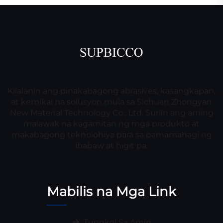
Kilalanin ang pinakabagong abrasives, kasangkapan,
at kemikal na solusyon mula sa Sichuan Zhongyan
New Material Technology Co., Ltd. Suriin ang aming
malawak na kagamitan ng mga produkto at
makabagong teknolohiya para sa pamamahagi ng
ibabaw at higit pa.
Mabilis na Mga Link
Tungkol Sa Amin