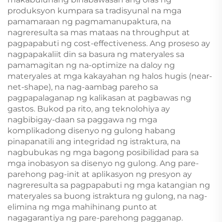
produksyon kumpara sa tradisyunal na mga
pamamaraan ng pagmamanupaktura, na
nagreresulta sa mas mataas na throughput at
pagpapabuti ng cost-effectiveness. Ang proseso ay
nagpapakaliit din sa basura ng materyales sa
pamamagitan ng na-optimize na daloy ng
materyales at mga kakayahan ng halos hugis (near-
net-shape), na nag-aambag pareho sa
pagpapalaganap ng kalikasan at pagbawas ng
gastos. Bukod pa rito, ang teknolohiya ay
nagbibigay-daan sa paggawa ng mga
komplikadong disenyo ng gulong habang
pinapanatili ang integridad ng istraktura, na
nagbubukas ng mga bagong posibilidad para sa
mga inobasyon sa disenyo ng gulong. Ang pare-
parehong pag-init at aplikasyon ng presyon ay
nagreresulta sa pagpapabuti ng mga katangian ng
materyales sa buong istraktura ng gulong, na nag-
elimina ng mga mahihinang punto at
nagagarantiya ng pare-parehong pagganap.