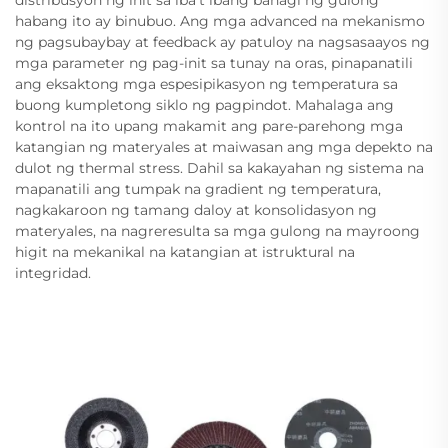
habang ito ay binubuo. Ang mga advanced na mekanismo
ng pagsubaybay at feedback ay patuloy na nagsasaayos ng
mga parameter ng pag-init sa tunay na oras, pinapanatili
ang eksaktong mga espesipikasyon ng temperatura sa
buong kumpletong siklo ng pagpindot. Mahalaga ang
kontrol na ito upang makamit ang pare-parehong mga
katangian ng materyales at maiwasan ang mga depekto na
dulot ng thermal stress. Dahil sa kakayahan ng sistema na
mapanatili ang tumpak na gradient ng temperatura,
nagkakaroon ng tamang daloy at konsolidasyon ng
materyales, na nagreresulta sa mga gulong na mayroong
higit na mekanikal na katangian at istruktural na
integridad.