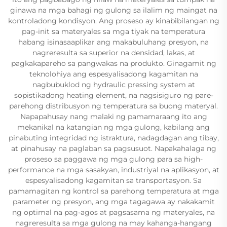
ginawa na mga bahagi ng gulong sa ilalim ng maingat na
kontroladong kondisyon. Ang proseso ay kinabibilangan ng
pag-init sa materyales sa mga tiyak na temperatura
habang isinasaaplikar ang makabuluhang presyon, na
nagreresulta sa superior na densidad, lakas, at
pagkakapareho sa pangwakas na produkto. Ginagamit ng
teknolohiya ang espesyalisadong kagamitan na
nagbubuklod ng hydraulic pressing system at
sopistikadong heating element, na nagsisiguro ng pare-
parehong distribusyon ng temperatura sa buong materyal.
Napapahusay nang malaki ng pamamaraang ito ang
mekanikal na katangian ng mga gulong, kabilang ang
pinabuting integridad ng istraktura, nadagdagan ang tibay,
at pinahusay na paglaban sa pagsusuot. Napakahalaga ng
proseso sa paggawa ng mga gulong para sa high-
performance na mga sasakyan, industriyal na aplikasyon, at
espesyalisadong kagamitan sa transportasyon. Sa
pamamagitan ng kontrol sa parehong temperatura at mga
parameter ng presyon, ang mga tagagawa ay nakakamit
ng optimal na pag-agos at pagsasama ng materyales, na
nagreresulta sa mga gulong na may kahanga-hangang