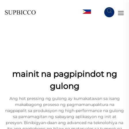
TL
mainit na pagpipindot ng
gulong
Ang hot pressing ng gulong ay kumakatawan sa isang
makabagong proseso ng pagmamanupaktura na
nagpapalit sa produksyon ng high-performance na gulong
sa pamamagitan ng sabayang aplikasyon ng init at
presyon. Binibigyan-daan ang advanced na teknolohiya na
ito ang pagbabago ng hilaw na materyales sa tumpak na