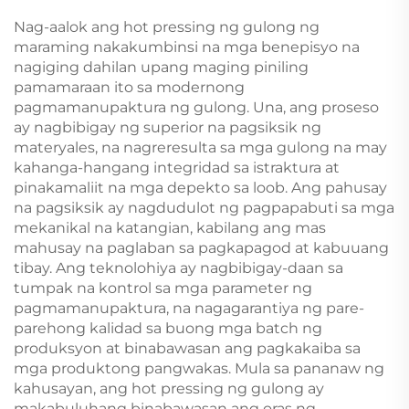
Nag-aalok ang hot pressing ng gulong ng
maraming nakakumbinsi na mga benepisyo na
nagiging dahilan upang maging piniling
pamamaraan ito sa modernong
pagmamanupaktura ng gulong. Una, ang proseso
ay nagbibigay ng superior na pagsiksik ng
materyales, na nagreresulta sa mga gulong na may
kahanga-hangang integridad sa istraktura at
pinakamaliit na mga depekto sa loob. Ang pahusay
na pagsiksik ay nagdudulot ng pagpapabuti sa mga
mekanikal na katangian, kabilang ang mas
mahusay na paglaban sa pagkapagod at kabuuang
tibay. Ang teknolohiya ay nagbibigay-daan sa
tumpak na kontrol sa mga parameter ng
pagmamanupaktura, na nagagarantiya ng pare-
parehong kalidad sa buong mga batch ng
produksyon at binabawasan ang pagkakaiba sa
mga produktong pangwakas. Mula sa pananaw ng
kahusayan, ang hot pressing ng gulong ay
makabuluhang binabawasan ang oras ng