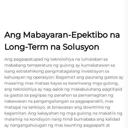
Ang Mabayaran-Epektibo na
Long-Term na Solusyon
Ang pagpapatupad ng teknolohiya na lumalaban sa
mababang temperatura ng gulong ay kumakatawan sa
isang estratehikong pangmatagalang investisyon sa
kahusayan ng operasyon. Bagama't ang paunang gastos ay
maaaring mas mataas kaysa sa karaniwang mga gulong,
ang teknolohiya ay nag-aalok ng makabuluhang pagtitipid
sa gastos sa paglipas ng panahon sa pamamagitan ng
nabawasan na pangangailangan sa pagpapanatili, mas
matagal na serbisyo, at binawasan ang downtime ng
kagamitan. Ang kakayahan ng mga gulong na makatiis ng
malamig na kondisyon nang hindi bumababa ang kalidad
ay nangangahulugan ng mas kaunting pagpapalit at