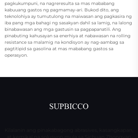
pagkukumpuni, na nagreresulta sa mas mababang
kabuuang gastos ng pagmamay-ari. Bukod dito, ang
teknolohiya ay tumutulong na maiwasan ang pagkasira ng
iba pang mga bahagi ng sasakyan dahil sa lamig, na lalong
binabawasan ang mga gastusin sa pagpapanatili. Ang
pinabuting kahusayan sa enerhiya at nabawasan na rolling
resistance sa malamig na kondisyon ay nag-aambag sa
pagtitipid sa gasolina at mas mababang gastos sa
operasyon.
Kilalanin ang pinakabagong abrasives, kasangkapan,
at kemikal na solusyon mula sa Sichuan Zhongyan