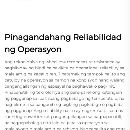
Pinagandahang Reliabilidad
ng Operasyon
Ang teknolohiya ng wheel low temperature resistance ay
nagbibigay ng hindi pa nakikita na operational reliability sa
malalamig na kapaligiran. Tinatamak ng tampok na ito ang
patuloy na operasyon sa hamon na kondisyon nang walang
pangangailangan ng espesyal na paghawak o pag-init.
Pinapanatili ng teknolohiya ang pare-parehong katangian
ng pagganap sa iba't ibang pagbabago ng temperatura, na
nag-elimina sa panganib ng biglang pagkabigo o pagbaba
ng pagganap. Ang reliability na ito ay nagreresulta sa mas
kaunting downtime at pangangailangan sa pagpapanatili,
na nagpapahalaga dito lalo na para sa operasyon sa
malalayong o malalamig na rehiyon. Nagpapakita ang mga