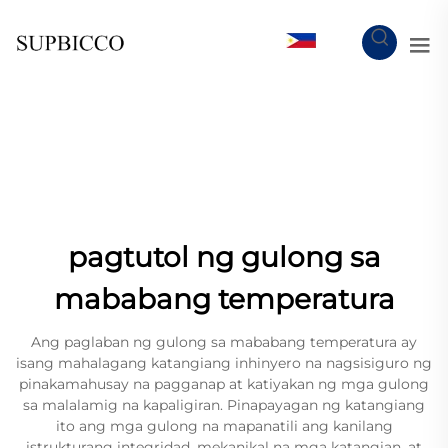
TL
pagtutol ng gulong sa
mababang temperatura
Ang paglaban ng gulong sa mababang temperatura ay
isang mahalagang katangiang inhinyero na nagsisiguro ng
pinakamahusay na pagganap at katiyakan ng mga gulong
sa malalamig na kapaligiran. Pinapayagan ng katangiang
ito ang mga gulong na mapanatili ang kanilang
istrukturang integridad, mekanikal na mga katangian, at