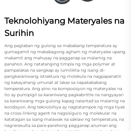
Teknolohiyang Materyales na
Surihin
Ang paglaban ng gulong sa mababang temperatura ay
gumagamit ng makabagong agham ng materyales upang
makamit ang mahusay na pagganap sa malamig na
panahon. Ang natatanging timpla ng mga polymer at
pampalakas na sangkap ay lumilikha ng isang di-
pangkaraniwang istraktura ng molekula na nagpapanatili
ng kakayahang umunat at lakas sa napakababang
temperatura. Ang pino na komposisyon ng materyales na
ito ay pumipigil sa karaniwang pagkabrittle na nangyayari
sa karaniwang mga gulong kapag nalantad sa malamig na
kondisyon. Ang teknolohiya ay nagtatampok ng mga tiyak
na cross-linking agent na nagsisiguro ng molekular na
katatagan sa isang malawak na saklaw ng temperatura, na
nagreresulta sa pare-parehong pagganap anuman ang