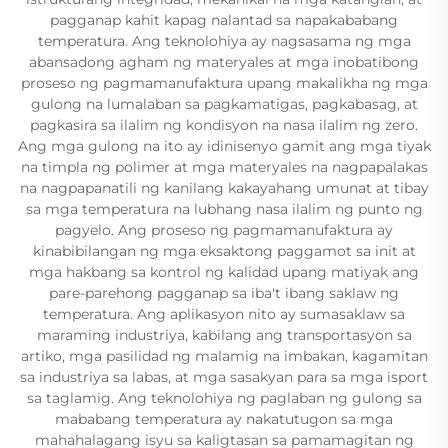
pagganap kahit kapag nalantad sa napakababang
temperatura. Ang teknolohiya ay nagsasama ng mga
abansadong agham ng materyales at mga inobatibong
proseso ng pagmamanufaktura upang makalikha ng mga
gulong na lumalaban sa pagkamatigas, pagkabasag, at
pagkasira sa ilalim ng kondisyon na nasa ilalim ng zero.
Ang mga gulong na ito ay idinisenyo gamit ang mga tiyak
na timpla ng polimer at mga materyales na nagpapalakas
na nagpapanatili ng kanilang kakayahang umunat at tibay
sa mga temperatura na lubhang nasa ilalim ng punto ng
pagyelo. Ang proseso ng pagmamanufaktura ay
kinabibilangan ng mga eksaktong paggamot sa init at
mga hakbang sa kontrol ng kalidad upang matiyak ang
pare-parehong pagganap sa iba't ibang saklaw ng
temperatura. Ang aplikasyon nito ay sumasaklaw sa
maraming industriya, kabilang ang transportasyon sa
artiko, mga pasilidad ng malamig na imbakan, kagamitan
sa industriya sa labas, at mga sasakyan para sa mga isport
sa taglamig. Ang teknolohiya ng paglaban ng gulong sa
mababang temperatura ay nakatutugon sa mga
mahahalagang isyu sa kaligtasan sa pamamagitan ng