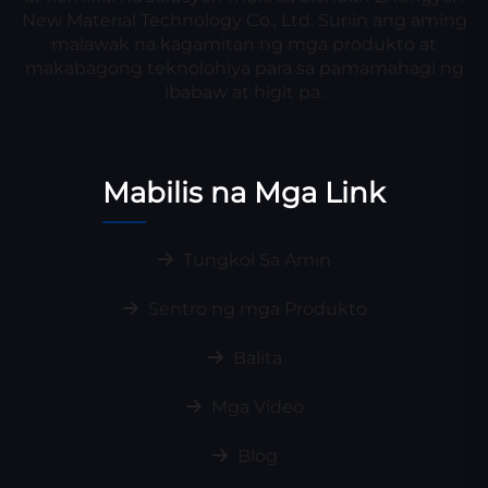
New Material Technology Co., Ltd. Suriin ang aming
malawak na kagamitan ng mga produkto at
makabagong teknolohiya para sa pamamahagi ng
ibabaw at higit pa.
Mabilis na Mga Link
Tungkol Sa Amin
Sentro ng mga Produkto
Balita
Mga Video
Blog