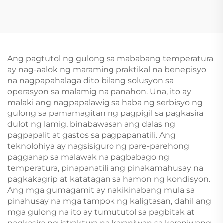
Ang pagtutol ng gulong sa mababang temperatura
ay nag-aalok ng maraming praktikal na benepisyo
na nagpapahalaga dito bilang solusyon sa
operasyon sa malamig na panahon. Una, ito ay
malaki ang nagpapalawig sa haba ng serbisyo ng
gulong sa pamamagitan ng pagpigil sa pagkasira
dulot ng lamig, binabawasan ang dalas ng
pagpapalit at gastos sa pagpapanatili. Ang
teknolohiya ay nagsisiguro ng pare-parehong
pagganap sa malawak na pagbabago ng
temperatura, pinapanatili ang pinakamahusay na
pagkakagrip at katatagan sa hamon ng kondisyon.
Ang mga gumagamit ay nakikinabang mula sa
pinahusay na mga tampok ng kaligtasan, dahil ang
mga gulong na ito ay tumututol sa pagbitak at
pagkasira ng istraktura na karaniwan sa karaniwang