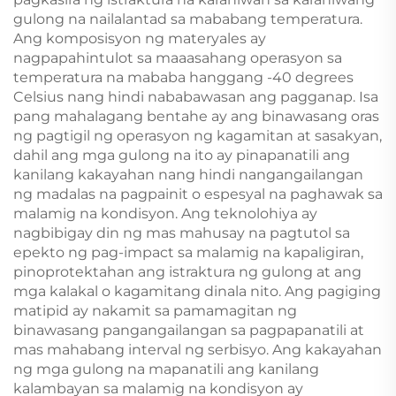
gulong na nailalantad sa mababang temperatura.
Ang komposisyon ng materyales ay
nagpapahintulot sa maaasahang operasyon sa
temperatura na mababa hanggang -40 degrees
Celsius nang hindi nababawasan ang pagganap. Isa
pang mahalagang bentahe ay ang binawasang oras
ng pagtigil ng operasyon ng kagamitan at sasakyan,
dahil ang mga gulong na ito ay pinapanatili ang
kanilang kakayahan nang hindi nangangailangan
ng madalas na pagpainit o espesyal na paghawak sa
malamig na kondisyon. Ang teknolohiya ay
nagbibigay din ng mas mahusay na pagtutol sa
epekto ng pag-impact sa malamig na kapaligiran,
pinoprotektahan ang istraktura ng gulong at ang
mga kalakal o kagamitang dinala nito. Ang pagiging
matipid ay nakamit sa pamamagitan ng
binawasang pangangailangan sa pagpapanatili at
mas mahabang interval ng serbisyo. Ang kakayahan
ng mga gulong na mapanatili ang kanilang
kalambayan sa malamig na kondisyon ay