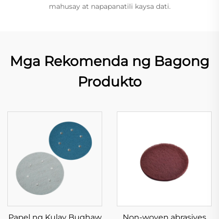
mahusay at napapanatili kaysa dati.
Mga Rekomenda ng Bagong
Produkto
Papel ng Kulay Bughaw
Non-woven abrasives