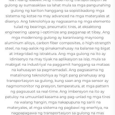
gulong ay sumasaklaw sa lahat mula sa mga pangunahing
gulong ng kariton hanggang sa sopistikadong mga
sistema ng kotse na may advanced na mga materyales at
disenyo. Ang teknolohiya ay nagsasama ng mga elemento
tulad ng bearings, pneumatic tires, at eksaktong
engineering upang i-optimize ang pagganap at tibay. Ang
mga modernong gulong ay karaniwang mayroong
aluminum alloys, carbon fiber composites, o high-strength
steel, na nag-aalok ng pinakamahusay na balanse ng bigat
at integridad ng istraktura. Ang mga gulong na ito ay
idinisenyo na may tiyak na aplikasyon sa isip, mula sa
mabigat na industriyal na paggamit hanggang sa mataas
na kahusayan sa pagmamadali. Ang pagsasama ng
matalinong teknolohiya ay higit pang pinahusay ang
transportasyon sa gulong, kung saan ang mga sensor ay
nagmomonitor ng presyon, temperatura, at mga pattern
ng pagsusuot sa real-time. Ang imbensyon na ito ay
patuloy na umuunlad kasama ang pag-unlad ng mga tires
na walang hangin, mga nakapupuna ng sarili na
materyales, at mga sistema ng pagbawi ng enerhiya, na
nagpapagawa ng transportasyon sa gulong na mas