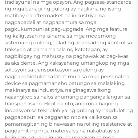
tradisyunal na mga opsyon. Ang pagsasa-standards
ng mga bahagi ng gulong ay naglikha ng isang
matibay na aftermarket na industriya, na
nagpapadali at nagpapamura sa mga
pagkukumpuni at pag-upgrade. Ang mga feature
ng kaligtasan na isinama sa mga modernong
sistema ng gulong, tulad ng abansadong kontrol sa
traksyon at pamamahala ng katatagan, ay
nagbibigay ng mahusay na paghawak at pag-iwas
sa aksidente. Ang kakayahang umangkop ng mga
solusyon sa transportasyon sa gulong ay
nagpapahintulot sa lahat mula sa mga personal na
device sa pagmamaneho patungo sa malalaking
makinarya sa industriya, na ginagawa itong
naaangkop sa halos anumang pangangailangan sa
transportasyon. Higit pa rito, ang mga bagong
inobasyon sa teknolohiya ng gulong ay nagdulot ng
pagpapabuti sa pagganap nito sa kalikasan sa
pamamagitan ng binawasan na rolling resistance at
paggamit ng mga materyales na nakabatay sa
kalinisan ng kapaligiran, na umaayon sa mga