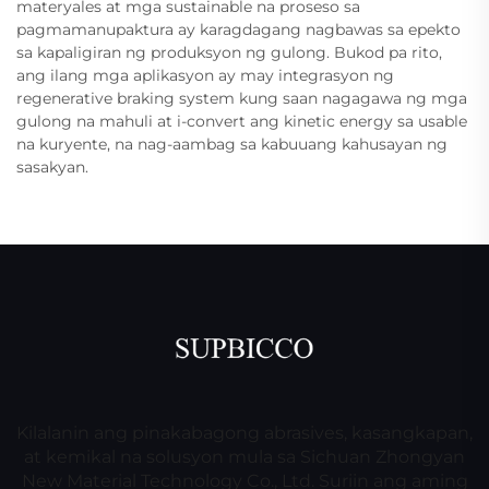
materyales at mga sustainable na proseso sa
pagmamanupaktura ay karagdagang nagbawas sa epekto
sa kapaligiran ng produksyon ng gulong. Bukod pa rito,
ang ilang mga aplikasyon ay may integrasyon ng
regenerative braking system kung saan nagagawa ng mga
gulong na mahuli at i-convert ang kinetic energy sa usable
na kuryente, na nag-aambag sa kabuuang kahusayan ng
sasakyan.
Kilalanin ang pinakabagong abrasives, kasangkapan,
at kemikal na solusyon mula sa Sichuan Zhongyan
New Material Technology Co., Ltd. Suriin ang aming