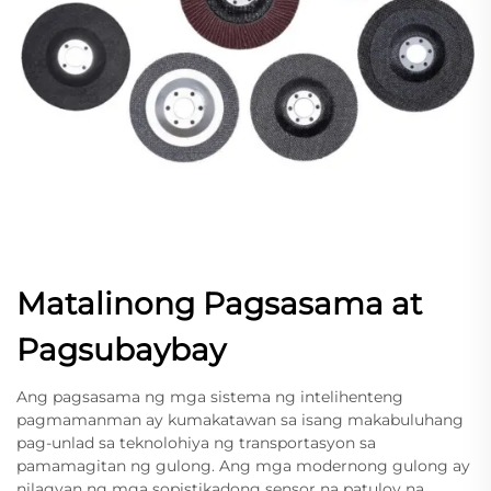
Matalinong Pagsasama at
Pagsubaybay
Ang pagsasama ng mga sistema ng intelihenteng
pagmamanman ay kumakatawan sa isang makabuluhang
pag-unlad sa teknolohiya ng transportasyon sa
pamamagitan ng gulong. Ang mga modernong gulong ay
nilagyan ng mga sopistikadong sensor na patuloy na