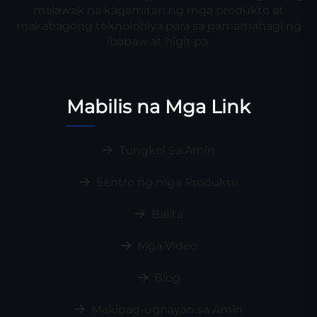
malawak na kagamitan ng mga produkto at
makabagong teknolohiya para sa pamamahagi ng
ibabaw at higit pa.
Mabilis na Mga Link
Tungkol Sa Amin
Sentro ng mga Produkto
Balita
Mga Video
Blog
Makipag-ugnayan sa Amin