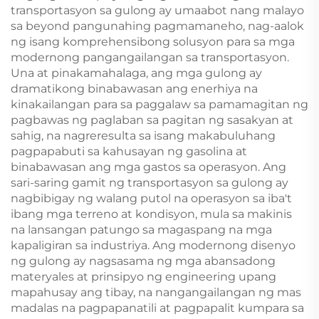
transportasyon sa gulong ay umaabot nang malayo
sa beyond pangunahing pagmamaneho, nag-aalok
ng isang komprehensibong solusyon para sa mga
modernong pangangailangan sa transportasyon.
Una at pinakamahalaga, ang mga gulong ay
dramatikong binabawasan ang enerhiya na
kinakailangan para sa paggalaw sa pamamagitan ng
pagbawas ng paglaban sa pagitan ng sasakyan at
sahig, na nagreresulta sa isang makabuluhang
pagpapabuti sa kahusayan ng gasolina at
binabawasan ang mga gastos sa operasyon. Ang
sari-saring gamit ng transportasyon sa gulong ay
nagbibigay ng walang putol na operasyon sa iba't
ibang mga terreno at kondisyon, mula sa makinis
na lansangan patungo sa magaspang na mga
kapaligiran sa industriya. Ang modernong disenyo
ng gulong ay nagsasama ng mga abansadong
materyales at prinsipyo ng engineering upang
mapahusay ang tibay, na nangangailangan ng mas
madalas na pagpapanatili at pagpapalit kumpara sa