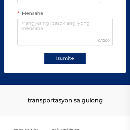
Mensahe
0/1000
Isumite
transportasyon sa gulong
mga aditibo
polyamide pa