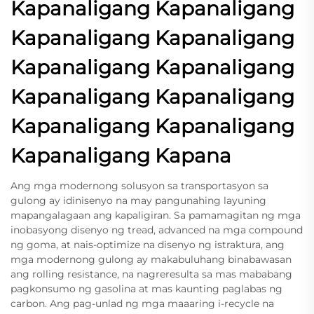
Kapanaligang Kapanaligang
Kapanaligang Kapanaligang
Kapanaligang Kapanaligang
Kapanaligang Kapanaligang
Kapanaligang Kapanaligang
Kapanaligang Kapana
Ang mga modernong solusyon sa transportasyon sa
gulong ay idinisenyo na may pangunahing layuning
mapangalagaan ang kapaligiran. Sa pamamagitan ng mga
inobasyong disenyo ng tread, advanced na mga compound
ng goma, at nais-optimize na disenyo ng istraktura, ang
mga modernong gulong ay makabuluhang binabawasan
ang rolling resistance, na nagreresulta sa mas mababang
pagkonsumo ng gasolina at mas kaunting paglabas ng
carbon. Ang pag-unlad ng mga maaaring i-recycle na