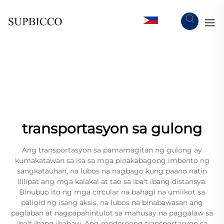
TL
transportasyon sa gulong
Ang transportasyon sa pamamagitan ng gulong ay
kumakatawan sa isa sa mga pinakabagong imbento ng
sangkatauhan, na lubos na nagbago kung paano natin
ililipat ang mga kalakal at tao sa iba't ibang distansya.
Binubuo ito ng mga circular na bahagi na umiikot sa
paligid ng isang aksis, na lubos na binabawasan ang
paglaban at nagpapahintulot sa mahusay na paggalaw sa
iba't ibang ibabaw. Ang modernong transportasyon sa