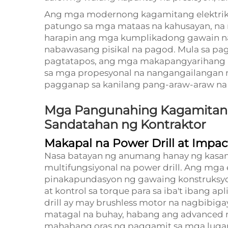
Ang mga modernong kagamitang elektriko
patungo sa mga mataas na kahusayan, na 
harapin ang mga kumplikadong gawain n
nabawasang pisikal na pagod. Mula sa p
pagtatapos, ang mga makapangyarihang k
sa mga propesyonal na nangangailangan 
pagganap sa kanilang pang-araw-araw na
Mga Pangunahing Kagamitang 
Sandatahan ng Kontraktor
Makapal na Power Drill at Impac
Nasa batayan ng anumang hanay ng kasan
multifungsiyonal na power drill. Ang mga 
pinakapundasyon ng gawaing konstruksyon, 
at kontrol sa torque para sa iba't ibang a
drill ay may brushless motor na nagbibi
matagal na buhay, habang ang advanced na
mahabang oras ng paggamit sa mga lugar