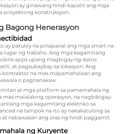
ikasyon ay ginawang hindi kapalit ang mga
a proyektong konstruksyon.
ng Bagong Henerasyon
nectibidad
 ay patuloy na pinapairal ang mga smart na
sa lugar ng trabaho. Ang mga kagamitang
mobile apps upang magbigay ng datos
tili, at pagsubaybay sa lokasyon. Ang
ga kontraktor na mas mapamahalaan ang
kawala o pagnanakaw.
amitan at mga platform sa pamamahala ng
a mas malalaking operasyon, na nagbibigay-
kanilang mga kagamitang elektriko sa
nced na tampok na ito ay nakakatulong sa
at nabawasan ang oras ng hindi paggamit.
amahala ng Kuryente