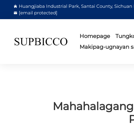
Huangjiaba Industrial Park, Santai County, Sichuan
[email protected]
Homepage
Tungko
Makipag-ugnayan s
Mahahalagang 