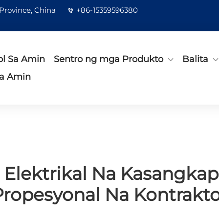
 Province, China
+86-15359596380
l Sa Amin
Sentro ng mga Produkto
Balita
a Amin
Elektrikal Na Kasangkap
Propesyonal Na Kontrakto