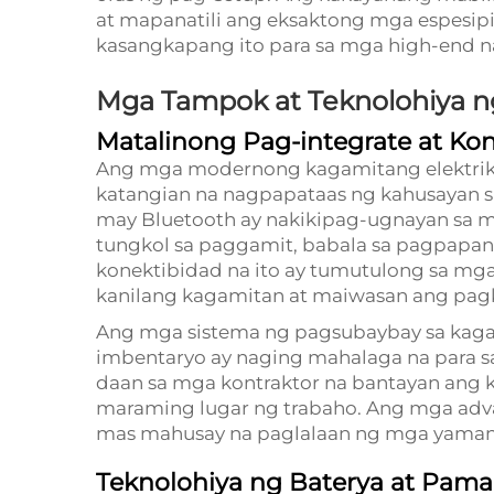
at mapanatili ang eksaktong mga espesip
kasangkapang ito para sa mga high-end n
Mga Tampok at Teknolohiya 
Matalinong Pag-integrate at Ko
Ang mga modernong kagamitang elektriko
katangian na nagpapataas ng kahusayan 
may Bluetooth ay nakikipag-ugnayan sa 
tungkol sa paggamit, babala sa pagpapana
konektibidad na ito ay tumutulong sa m
kanilang kagamitan at maiwasan ang pag
Ang mga sistema ng pagsubaybay sa kag
imbentaryo ay naging mahalaga na para s
daan sa mga kontraktor na bantayan ang 
maraming lugar ng trabaho. Ang mga adva
mas mahusay na paglalaan ng mga yaman 
Teknolohiya ng Baterya at Pam