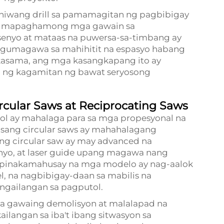
niwang drill sa pamamagitan ng pagbibigay
 sa mapaghamong mga gawain sa
senyo at mataas na puwersa-sa-timbang ay
 gumagawa sa mahihitit na espasyo habang
kasama, ang mga kasangkapang ito ay
 ng kagamitan ng bawat seryosong
rcular Saws at Reciprocating Saws
l ay mahalaga para sa mga propesyonal na
nsang circular saws ay mahahalagang
g circular saw ay may advanced na
nyo, at laser guide upang magawa nang
g pinakamahusay na mga modelo ay nag-aalok
el, na nagbibigay-daan sa mabilis na
angailangan sa pagputol.
ga gawaing demolisyon at malalapad na
kailangan sa iba't ibang sitwasyon sa