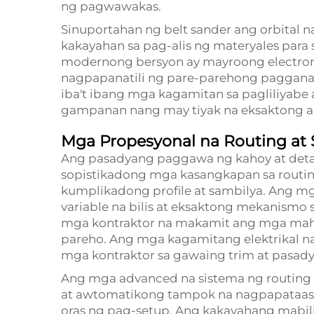
ng pagwawakas.
Sinuportahan ng belt sander ang orbital
kakayahan sa pag-alis ng materyales par
modernong bersyon ay mayroong electroni
nagpapanatili ng pare-parehong paggana
iba't ibang mga kagamitan sa pagliliyabe
gampanan nang may tiyak na eksaktong 
Mga Propesyonal na Routing at
Ang pasadyang paggawa ng kahoy at det
sopistikadong mga kasangkapan sa routi
kumplikadong profile at sambilya. Ang mg
variable na bilis at eksaktong mekanismo 
mga kontraktor na makamit ang mga mah
pareho. Ang mga kagamitang elektrikal n
mga kontraktor sa gawaing trim at pasady
Ang mga advanced na sistema ng routing a
at awtomatikong tampok na nagpapataa
oras ng pag-setup. Ang kakayahang mabilis