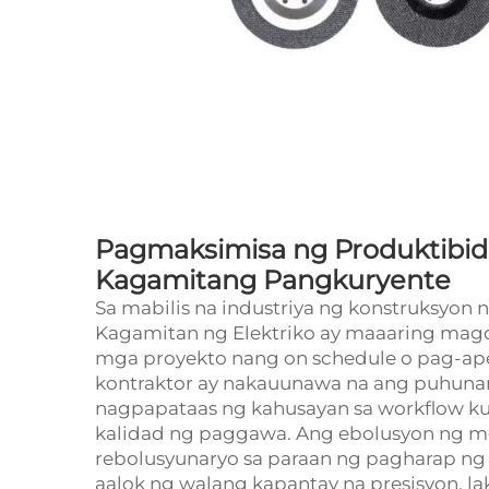
Pagmaksimisa ng Produktibi
Kagamitang Pangkuryente
Sa mabilis na industriya ng konstruksyo
Kagamitan ng Elektriko
ay maaaring magd
mga proyekto nang on schedule o pag-ape
kontraktor ay nakauunawa na ang puhunan
nagpapataas ng kahusayan sa workflow ku
kalidad ng paggawa. Ang ebolusyon ng m
rebolusyunaryo sa paraan ng pagharap ng 
aalok ng walang kapantay na presisyon, lakas