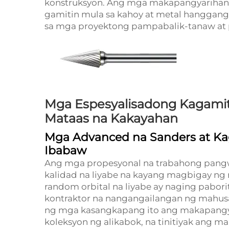
konstruksyon. Ang mga makapangyarihang 
gamitin mula sa kahoy at metal hanggang 
sa mga proyektong pampabalik-tanaw at 
Mga Espesyalisadong Kagamita
Mataas na Kakayahan
Mga Advanced na Sanders at K
Ibabaw
Ang mga propesyonal na trabahong pang
kalidad na liyabe na kayang magbigay ng 
random orbital na liyabe ay naging pabor
kontraktor na nangangailangan ng mahus
ng mga kasangkapang ito ang makapangya
koleksyon ng alikabok, na tinitiyak ang m