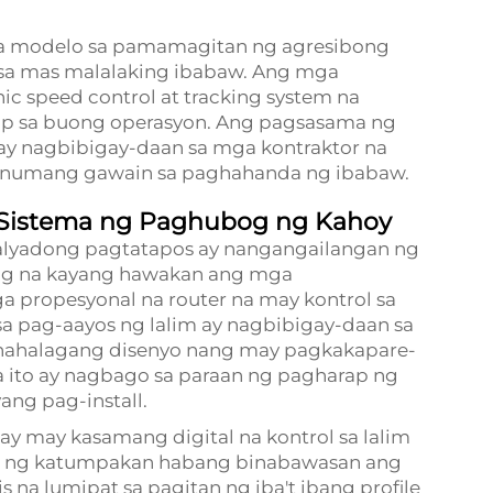
 na modelo sa pamamagitan ng agresibong
a sa mas malalaking ibabaw. Ang mga
c speed control at tracking system na
p sa buong operasyon. Ang pagsasama ng
 ay nagbibigay-daan sa mga kontraktor na
anumang gawain sa paghahanda ng ibabaw.
 Sistema ng Paghubog ng Kahoy
alyadong pagtatapos ay nangangailangan ng
ng na kayang hawakan ang mga
a propesyonal na router na may kontrol sa
sa pag-aayos ng lalim ay nagbibigay-daan sa
ahalagang disenyo nang may pagkakapare-
a ito ay nagbago sa paraan ng pagharap ng
ang pag-install.
y may kasamang digital na kontrol sa lalim
s ng katumpakan habang binabawasan ang
 na lumipat sa pagitan ng iba't ibang profile