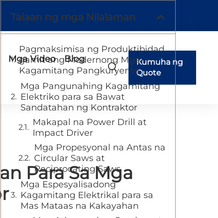
Talaan ng mga Nilalaman
Pagmaksimisa ng Produktibidad
Mga Video
Blog
gamit ang Modernong Mga
Kumuha ng
Kagamitang Pangkuryente
Quote
Mga Pangunahing Kagamitang
Elektriko para sa Bawat
Sandatahan ng Kontraktor
Makapal na Power Drill at
Impact Driver
Mga Propesyonal na Antas na
Circular Saws at
an Para Sa Mga
Reciprocating Saws
Mga Espesyalisadong
r
Kagamitang Elektrikal para sa
Mas Mataas na Kakayahan