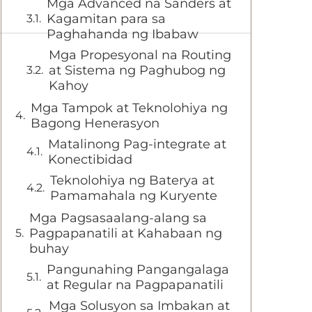
Mga Advanced na Sanders at
Kagamitan para sa
Paghahanda ng Ibabaw
Mga Propesyonal na Routing
at Sistema ng Paghubog ng
Kahoy
Mga Tampok at Teknolohiya ng
Bagong Henerasyon
Matalinong Pag-integrate at
Konectibidad
Teknolohiya ng Baterya at
Pamamahala ng Kuryente
Mga Pagsasaalang-alang sa
Pagpapanatili at Kahabaan ng
buhay
Pangunahing Pangangalaga
at Regular na Pagpapanatili
Mga Solusyon sa Imbakan at