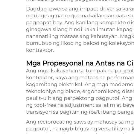
Dagdag-pwersa ang impact driver sa kara
ng dagdag na torque na kailangan para
pagpapatibay. Ang kanilang kompakto di
ginagawa silang hindi kakalimutan kapag
nananatiling mataas ang kahusayan. Mag
bumubuo ng likod ng bakod ng koleksyon
kontraktor.
Mga Propesyonal na Antas na Ci
Ang mga kakayahan sa tumpak na pagputo
kontraktor, kaya ang mataas na performa
kagamitang elektrikal. Ang mga modernon
teknolohiya ng blade, ergonomikong dise
paulit-ulit ang perpektong pagputol. An
ng tool-free na adjustment sa lalim at bev
transisyon sa pagitan ng iba't ibang pang
Ang reciprocating saws ay mahusay sa m
pagputol, na nagbibigay ng versatility na 