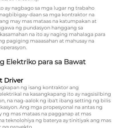
 ay nagbago sa mga lugar ng trabaho
nagbibigay-daan sa mga kontraktor na
ang may mas mataas na katumpakan at
aggawa ng pundasyon hanggang sa
asamahan na ito ay naging mahalaga para
ng pagiging maaasahan at mahusay na
 operasyon.
Elektriko para sa Bawat
t Driver
gkapan ng isang kontraktor ang
elektrikal na kasangkapang ito ay nagsisilbing
na nag-aalok ng iba't ibang setting ng bilis
plikasyon. Ang mga propesyonal na antas ng
gay ng mas mataas na pagganap at mas
 teknolohiya ng baterya ay tinitiyak ang mas
 ng proyekto.