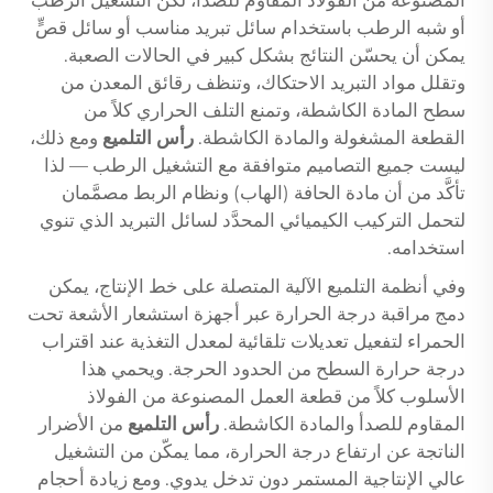
أو شبه الرطب باستخدام سائل تبريد مناسب أو سائل قصٍّ
يمكن أن يحسّن النتائج بشكل كبير في الحالات الصعبة.
وتقلل مواد التبريد الاحتكاك، وتنظف رقائق المعدن من
سطح المادة الكاشطة، وتمنع التلف الحراري كلاً من
القطعة المشغولة والمادة الكاشطة.
رأس التلميع
ومع ذلك،
ليست جميع التصاميم متوافقة مع التشغيل الرطب — لذا
تأكَّد من أن مادة الحافة (الهاب) ونظام الربط مصمَّمان
لتحمل التركيب الكيميائي المحدَّد لسائل التبريد الذي تنوي
استخدامه.
وفي أنظمة التلميع الآلية المتصلة على خط الإنتاج، يمكن
دمج مراقبة درجة الحرارة عبر أجهزة استشعار الأشعة تحت
الحمراء لتفعيل تعديلات تلقائية لمعدل التغذية عند اقتراب
درجة حرارة السطح من الحدود الحرجة. ويحمي هذا
الأسلوب كلاً من قطعة العمل المصنوعة من الفولاذ
المقاوم للصدأ والمادة الكاشطة.
رأس التلميع
من الأضرار
الناتجة عن ارتفاع درجة الحرارة، مما يمكّن من التشغيل
عالي الإنتاجية المستمر دون تدخل يدوي. ومع زيادة أحجام