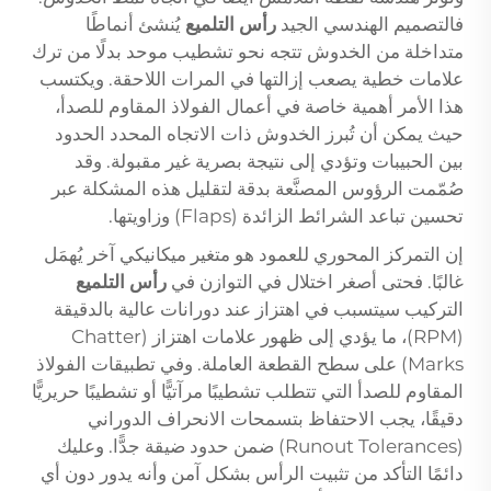
فالتصميم الهندسي الجيد
رأس التلميع
يُنشئ أنماطًا
متداخلة من الخدوش تتجه نحو تشطيب موحد بدلًا من ترك
علامات خطية يصعب إزالتها في المرات اللاحقة. ويكتسب
هذا الأمر أهمية خاصة في أعمال الفولاذ المقاوم للصدأ،
حيث يمكن أن تُبرز الخدوش ذات الاتجاه المحدد الحدود
بين الحبيبات وتؤدي إلى نتيجة بصرية غير مقبولة. وقد
صُمّمت الرؤوس المصنَّعة بدقة لتقليل هذه المشكلة عبر
تحسين تباعد الشرائط الزائدة (Flaps) وزاويتها.
إن التمركز المحوري للعمود هو متغير ميكانيكي آخر يُهمَل
غالبًا. فحتى أصغر اختلال في التوازن في
رأس التلميع
التركيب سيتسبب في اهتزاز عند دورانات عالية بالدقيقة
(RPM)، ما يؤدي إلى ظهور علامات اهتزاز (Chatter
Marks) على سطح القطعة العاملة. وفي تطبيقات الفولاذ
المقاوم للصدأ التي تتطلب تشطيبًا مرآتيًّا أو تشطيبًا حريريًّا
دقيقًا، يجب الاحتفاظ بتسمحات الانحراف الدوراني
(Runout Tolerances) ضمن حدود ضيقة جدًّا. وعليك
دائمًا التأكد من تثبيت الرأس بشكل آمن وأنه يدور دون أي