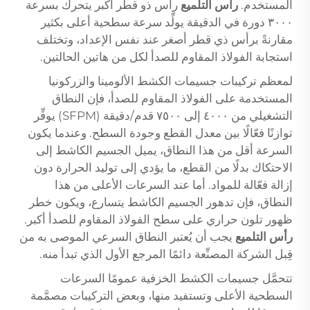
المستخدم.
رأس التلميع
رأس ذو قطر أكبر يتحرك بسرعة
٣٠٠٠ دورة في الدقيقة يولِّد سرعة سطحية أعلى بكثير
مقارنةً برأس ذي قطر أصغر عند نفس الإعداد، وتختلف
استجابة الفولاذ المقاوم للصدأ لكل من هاتين الحالتين.
لمعظم تركيبات جسيمات الكشط الألومينا والزركونيا
المستخدمة على الفولاذ المقاوم للصدأ، فإن النطاق
التشغيلي من ٤٠٠٠ إلى ٧٥٠٠ قدم/دقيقة (SFPM) يوفِّر
توازنًا فعّالًا بين معدل القطع وجودة السطح. وعندما يكون
السرعة أقل من هذا النطاق، يميل الجسيم الكاشط إلى
الاحتكاك بدلًا من القطع، ما يؤدي إلى توليد الحرارة دون
إزالة فعّالة للمواد. أما عند السرعات الأعلى من هذا
النطاق، فإن تدهور الجسيم الكاشط يتسارع، ويكون خطر
ظهور تلون حراري على سطح الفولاذ المقاوم للصدأ أكبر.
رأس التلميع
يجب أن يُعتبر النطاق السرعي الموصى به من
قِبل الشركة المصنِّعة دائمًا المرجع الأول الذي تبدأ منه.
تتحمَّل جسيمات الكشط الخزفية عمومًا السرعات
السطحية الأعلى وتستفيد منها، وبعض التركيبات مصمَّمة