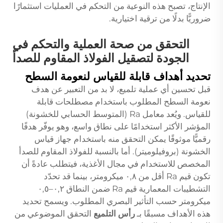
الإنتاج، تصبح هذه النوعية من التحكم في العمليات استثمارًا
ضروريًّا بدلًا من ترقية اختيارية.
التحقق من صحة العملية والتحكم في
الجودة لتصقيل الفولاذ المقاوم للصدأ
تحديد أهداف قابلة للقياس لنعومة السطح
قبل تحسين أي عملية تلميع، لا بد من التعبير عن هدف
نعومة السطح المطلوب باستخدام مصطلحات قابلة
للقياس. ويُعد معامل Ra (المتوسط الحسابي للخشونة)
المؤشر الأكثر استخدامًا على نطاق واسع، وهو يوفّر هدفًا
رقميًّا موثوقًا يمكن التحقق منه باستخدام جهاز قياس
الخشونة (بروفيلوميتر). أما بالنسبة للفولاذ المقاوم للصدأ
المخصص للاستخدام في مجال الأغذية، فيتطلب عادةً أن
تكون قيم Ra أقل من ٠,٨ ميكرومتر، بينما قد تحدّد
التشطيبات المعمارية قيم Ra ضمن النطاق ٠,٢–٠,٥
ميكرومتر حسب التأثير البصري المطلوب. ويسمح تحديد
هذه الأهداف مسبقًا بـ
رأس التلميع
التحقق الموضوعي من