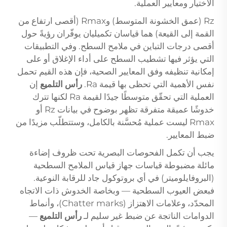
الاختيار ومعايير العملية.
Rz (عمق الخشونة المتوسط) وRmax (أقصى ارتفاع من
القمة إلى القيعة) هما قياسان تكميليان يوفّران رؤيةً حول
أقصى درجات التباين في ملامح السطح. وفي التطبيقات
التي يؤثر فيها تشطيب السطح على أداء الإغلاق أو على
إمكانية تنظيفه وفق المعايير الصحية، فإن هذه القيم تحمل
نفس الأهمية التي تحظى بها قيمة Ra.
رأس التلميع
إن
العملية التي تحقّق متوسطًا جيدًا لقيمة Ra لكنها تترك
خدوشًا عميقة متفرقة تظهر بوضوح في بيانات Rz أو
Rmax ليست عملية مُحسَّنة بالكامل، وستتطلّب مزيدًا من
ضبط المعايير.
يجب أن تكمل الفحوصات البصرية تحت ظروف إضاءة
مائلة مضبوطة قياسات جهاز قياس الملامح السطحية
(البروفايلوميتر) في أي بروتوكول جاد للرقابة النوعية.
فبعض العيوب السطحية — وبخاصة الخدوش ذات الاتجاه
المحدّد، وعلامات الاهتزاز (Chatter marks)، وأنماط
الدوامات الناتجة عن ضبط غير سليم لـ
رأس التلميع
—