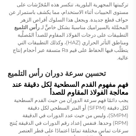
تركيبتها المجهرية البلورية، تنكسر هذه المُجَرِّشات على
مستوى الحبيبات أثناء الاستخدام، مما يكشف باستمرار عن
حواف قطع جديدة. ويجعل هذا السلوك أقراص الزهر
المحمَّلة بالسيراميك مناسبةً بشكل خاصٍّ لـ
رأس التلميع
التطبيقات على درجات الفولاذ المقاوم للصدأ المُصلَّبة
ومناطق التأثر الحراري (HAZ)، وكذلك التطبيقات التي
يتطلَّب فيها الحفاظ على قيم Ra متسقة عبر أحجام إنتاج
عالية.
تحسين سرعة دوران رأس التلميع
فهم مفهوم القدم السطحية لكل دقيقة عند
معالجة الفولاذ المقاوم للصدأ
يجب دائمًا فهم سرعة الدوران من حيث القدم السطحية
لكل دقيقة (SFPM) أو المتر السطحي لكل دقيقة
(SMPM)، وليس من حيث عدد الدورات في الدقيقة
(RPM) وحدها. فنفس إعداد رقم الدورات في الدقيقة يُنتج
سرعات تماسٍ مختلفة تمامًا اعتمادًا على قطر العنصر