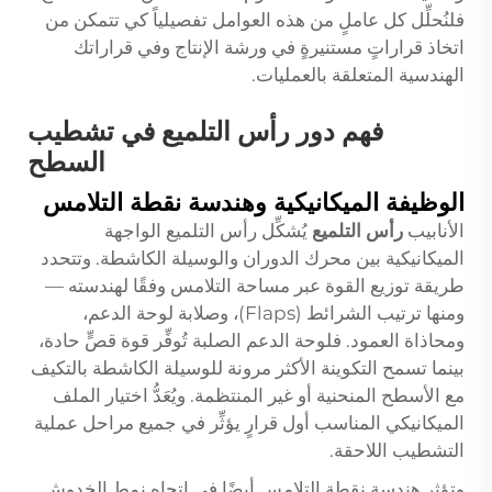
فلنُحلِّل كل عاملٍ من هذه العوامل تفصيلياً كي تتمكن من
اتخاذ قراراتٍ مستنيرةٍ في ورشة الإنتاج وفي قراراتك
الهندسية المتعلقة بالعمليات.
فهم دور رأس التلميع في تشطيب
السطح
الوظيفة الميكانيكية وهندسة نقطة التلامس
الأنابيب
رأس التلميع
يُشكِّل رأس التلميع الواجهة
الميكانيكية بين محرك الدوران والوسيلة الكاشطة. وتتحدد
طريقة توزيع القوة عبر مساحة التلامس وفقًا لهندسته —
ومنها ترتيب الشرائط (Flaps)، وصلابة لوحة الدعم،
ومحاذاة العمود. فلوحة الدعم الصلبة تُوفِّر قوة قصٍّ حادة،
بينما تسمح التكوينة الأكثر مرونة للوسيلة الكاشطة بالتكيف
مع الأسطح المنحنية أو غير المنتظمة. ويُعَدُّ اختيار الملف
الميكانيكي المناسب أول قرارٍ يؤثِّر في جميع مراحل عملية
التشطيب اللاحقة.
وتؤثر هندسة نقطة التلامس أيضًا في اتجاه نمط الخدوش.