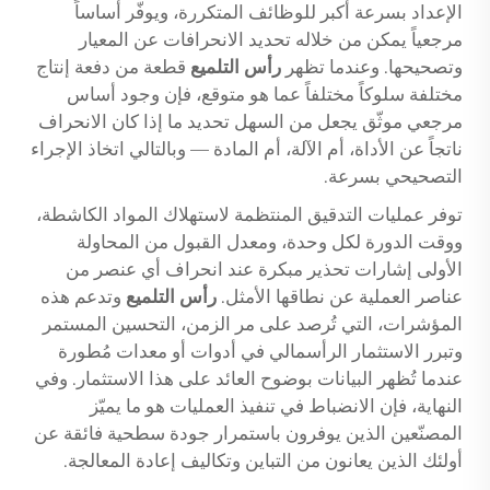
الإعداد بسرعة أكبر للوظائف المتكررة، ويوفّر أساساً
مرجعياً يمكن من خلاله تحديد الانحرافات عن المعيار
وتصحيحها. وعندما تظهر
رأس التلميع
قطعة من دفعة إنتاج
مختلفة سلوكاً مختلفاً عما هو متوقع، فإن وجود أساس
مرجعي موثّق يجعل من السهل تحديد ما إذا كان الانحراف
ناتجاً عن الأداة، أم الآلة، أم المادة — وبالتالي اتخاذ الإجراء
التصحيحي بسرعة.
توفر عمليات التدقيق المنتظمة لاستهلاك المواد الكاشطة،
ووقت الدورة لكل وحدة، ومعدل القبول من المحاولة
الأولى إشارات تحذير مبكرة عند انحراف أي عنصر من
عناصر العملية عن نطاقها الأمثل.
رأس التلميع
وتدعم هذه
المؤشرات، التي تُرصد على مر الزمن، التحسين المستمر
وتبرر الاستثمار الرأسمالي في أدوات أو معدات مُطورة
عندما تُظهر البيانات بوضوح العائد على هذا الاستثمار. وفي
النهاية، فإن الانضباط في تنفيذ العمليات هو ما يميّز
المصنّعين الذين يوفرون باستمرار جودة سطحية فائقة عن
أولئك الذين يعانون من التباين وتكاليف إعادة المعالجة.