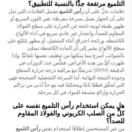
التلميع مرتفعة جدًّا بالنسبة للتطبيق؟
علامات تدلّ على أن
رأس التلميع
تشمل العلامات التي تدل
على أن الجهاز يعمل بسرعة مفرطة: تغير اللون السريع أو
ظهور طبقة لونية ناتجة عن الحرارة على سطح الفولاذ
المقاوم للصدأ، وانحدار غير عادي سريع في أداء الألواح
الكاشطة، ورائحة احتراق أثناء التشغيل، أو مظهر مُلمَّع على
سطح الألواح يشير إلى أن المادة الكاشطة تمتلئ
بالشوائب أسرع مما يمكنها من تنظيف نفسها تلقائيًّا. وإذا
ظهرت أيٌّ من هذه الأعراض، فقلِّص عدد الدورات في
الدقيقة (RPM) تدريجيًّا مع مراقبة درجة حرارة السطح
وجودة النتيجة النهائية. أما السرعة التشغيلية الصحيحة فهي
التي تُحقِّق قطعًا ثابتًا ومتحكمًا فيه مع حدٍّ أدنى من تراكم
الحرارة وإزالةٍ متسقة للمواد في كل مرحلة.
هل يمكن استخدام رأس التلميع نفسه على
كلٍّ من الصلب الكربوني والفولاذ المقاوم
للصدأ؟
من غير المستحسن إطلاقًا استخدام نفس
رأس التلميع