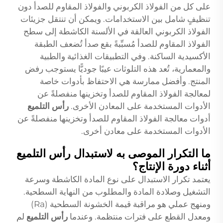
على كل من الفولاذ الكربوني والفولاذ المقاوم للصدأ دون
تنظيفٍ شامل بين الاستخدامات. ويمكن أن تنتقل جزيئات
الفولاذ الكربوني العالقة في الألسنة الكاشطة إلى سطح
الفولاذ المقاوم للصدأ مُسبِّبةً بقع صدأ تُضعف الطبقة
الأكسيدية الساكنة. وفي التطبيقات الغذائية والطبية
والمعمارية، تُعد هذه التلوثات عيبًا جوديًّا يستوجب رفض
المنتج. وأفضل ممارسة هي الاحتفاظ بأدوات خاصة
لمعالجة الفولاذ المقاوم للصدأ وتخزينها منفصلةً عن
الأدوات المستخدمة على المعادن الأخرى.
رأس التلميع
أدوات معالجة الفولاذ المقاوم للصدأ وتخزينها منفصلةً عن
الأدوات المستخدمة على معادن أخرى.
ما التكرار الموصى به لاستبدال رأس التلميع
أثناء دورة الإنتاج؟
يعتمد تكرار الاستبدال على نوع المادة الكاشطة وسرعة
التشغيل وصلادة المادة والمطلوب من النهاية السطحية.
ومنهج عملي هو مراقبة قيمة الخشونة السطحية (Ra)
ومعدل القطع على فترات منتظمة. وعندما
رأس التلميع
لم