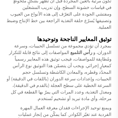
تكون مرئيةً بالعين المجردة قبل أن تظهر بشكلٍ ملحوظٍ
في قياسات خشونة السطح. وإن تدريب المشغلين
ومفتشي الجودة على التعرّف إلى هذه الأنواع من العيوب
وتصنيفها يُسرّع حلقة التغذية الراجعة بين خط الإنتاج وضبط
العملية.
توثيق المعايير الناجحة وتوحيدها
بمجرد أن تؤدي مجموعة من تسلسل الحبيبات، وسرعة
الدوران، و
رأس التلميع
المواصفات إلى نتائج قابلة للتكرار
ومُطابِقة للمواصفات، فيجب توثيق هذه المعايير رسمياً
كمعيارٍ إجرائي. ويجب أن يتضمّن هذا التوثيق نوع الرأس
المحدّد وقطره، والمعادن الكاشطة وتسلسل حجم
الحبيبات، وإعدادات سرعة الدوران (باللفات في الدقيقة) أو
السرعة الخطية على سطح العجلة (بالقدم في الدقيقة)،
ومعدل التغذية، وعدد المرات التي يمرّ بها القطعة في كل
مرحلة، وأي مادة تبريد أو تشحيم تُستخدم.
ويمنع توحيد الإجراءات فقدان معرفة العمال المهرة
الفردية عند تغيّر الكوادر. كما يمكّن من إنجاز عمليات