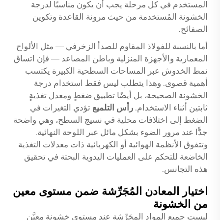
المستخدم في كل مرحلة يجب أن يكون مناسبًا لدرجة
الخشونة المُستخدمة من حيث مرونة القاعدة وتكوين
الصفائح.
أما بالنسبة للفولاذ المقاوم للصدأ الزخرفي — مثل الألواح
المعمارية والأجهزة المنزلية وباطن المصاعد — فإن اتساق
نمط الخدوش عبر المساحات السطحية الكبيرة يكتسب
أهمية قصوى. وهذا يتطلب ليس فقط استخدام درجة
الخشونة الصحيحة، بل أيضًا تطبيق ضغطٍ ومعدل تغذيةٍ
ثابتين أثناء الاستخدام.
رأس التلميع
تؤدي التغيرات في
الضغط إلى اختلافات محلية في نسيج السطح، وهي واضحة
جدًّا عند مرور الضوء بشكل مائل عبر اللوحة النهائية.
وتتفوق الأنظمة الهوائية أو الكهربائية ذات معدلات التغذية
الخاضعة للتحكم على العمليات اليدوية البحتة في تحقيق
هذه التجانس.
اختيار المعادن المُجَرِّشة ضمن مستوى معين
من الخشونة
ليست جميع المواد المجَرِّشة عند مستوى خشونة معيَّن