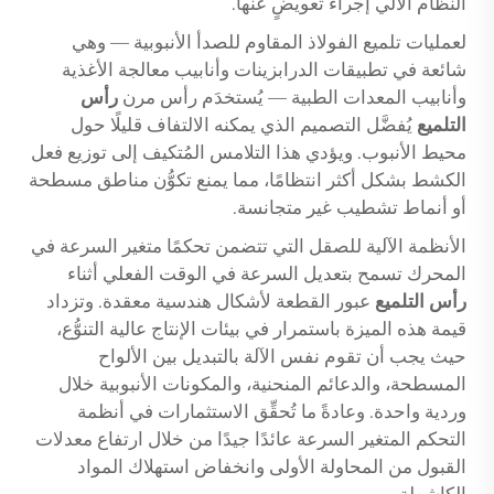
النظام الآلي إجراء تعويضٍ عنها.
لعمليات تلميع الفولاذ المقاوم للصدأ الأنبوبية — وهي
شائعة في تطبيقات الدرابزينات وأنابيب معالجة الأغذية
وأنابيب المعدات الطبية — يُستخدَم رأس مرن
رأس
التلميع
يُفضَّل التصميم الذي يمكنه الالتفاف قليلًا حول
محيط الأنبوب. ويؤدي هذا التلامس المُتكيف إلى توزيع فعل
الكشط بشكل أكثر انتظامًا، مما يمنع تكوُّن مناطق مسطحة
أو أنماط تشطيب غير متجانسة.
الأنظمة الآلية للصقل التي تتضمن تحكمًا متغير السرعة في
المحرك تسمح بتعديل السرعة في الوقت الفعلي أثناء
رأس التلميع
عبور القطعة لأشكال هندسية معقدة. وتزداد
قيمة هذه الميزة باستمرار في بيئات الإنتاج عالية التنوُّع،
حيث يجب أن تقوم نفس الآلة بالتبديل بين الألواح
المسطحة، والدعائم المنحنية، والمكونات الأنبوبية خلال
وردية واحدة. وعادةً ما تُحقِّق الاستثمارات في أنظمة
التحكم المتغير السرعة عائدًا جيدًا من خلال ارتفاع معدلات
القبول من المحاولة الأولى وانخفاض استهلاك المواد
الكاشطة.