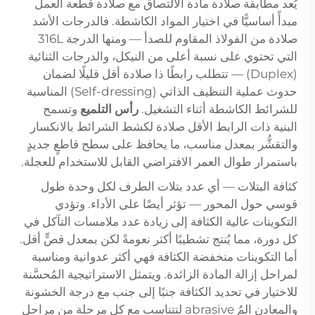
يُعد مطابقة صلادة مادة الالتصاق مع صلادة قطعة العمل
مبدأً أساسيًّا في اختيار المواد الكاشطة. فالدرجات الأشد
صلادة من الفولاذ المقاوم للصدأ — ومنها الدرجة 316L
التي تحتوي على نسبة أعلى من النيكل، والدرجات الثنائية
(Duplex) — تتطلب رابطًا ذا صلادة أقل قليلًا لضمان
حدوث عملية التنظيف الذاتي (Self-dressing) المناسبة
للشرائط الكاشطة أثناء التشغيل.
رأس التلميع
وتسمح
البنية ذات الرابط الأقل صلادة لكشط الشرائط بالانكسار
والتقشُّر بمعدل مناسب، ما يحافظ على سطح قاطعٍ جديدٍ
باستمرار طوال العمر الافتراضي القابل للاستخدام للعجلة.
كثافة البتلات — أي عدد بتلات الطرف لكل وحدة طول
قوسي حول المحور — تؤثر أيضًا على الأداء. وتؤدي
التكوينات عالية الكثافة إلى زيادة عدد ملامسات التآكل في
كل دورة، مما يُنتج تشطيبًا أكثر نعومةً لكن بمعدل قصٍّ أقل.
أما التكوينات منخفضة الكثافة فهي أكثر عدوانية ومناسبة
لمراحل إزالة المادة الزائدة. ويتمثل الاستراتيجية المُحسَّنة
للاختيار في تحديد الكثافة جنبًا إلى جنب مع درجة الخشونة
والمعادن المُ abrasive لتتناسب مع كل مرحلة من مراحل