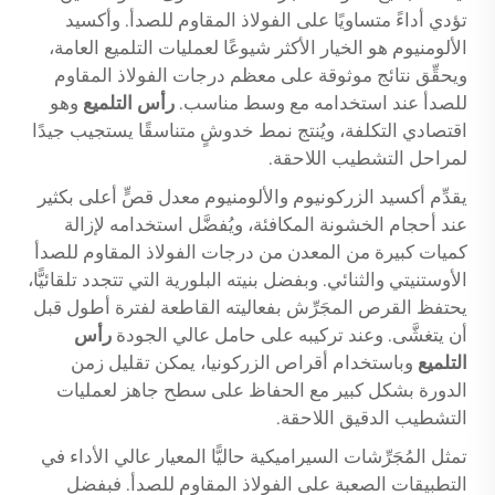
تؤدي أداءً متساويًا على الفولاذ المقاوم للصدأ. وأكسيد
الألومنيوم هو الخيار الأكثر شيوعًا لعمليات التلميع العامة،
ويحقِّق نتائج موثوقة على معظم درجات الفولاذ المقاوم
للصدأ عند استخدامه مع وسط مناسب.
رأس التلميع
وهو
اقتصادي التكلفة، ويُنتج نمط خدوشٍ متناسقًا يستجيب جيدًا
لمراحل التشطيب اللاحقة.
يقدِّم أكسيد الزركونيوم والألومنيوم معدل قصٍّ أعلى بكثير
عند أحجام الخشونة المكافئة، ويُفضَّل استخدامه لإزالة
كميات كبيرة من المعدن من درجات الفولاذ المقاوم للصدأ
الأوستنيتي والثنائي. وبفضل بنيته البلورية التي تتجدد تلقائيًّا،
يحتفظ القرص المجَرِّش بفعاليته القاطعة لفترة أطول قبل
أن يتغشَّى. وعند تركيبه على حامل عالي الجودة
رأس
التلميع
وباستخدام أقراص الزركونيا، يمكن تقليل زمن
الدورة بشكل كبير مع الحفاظ على سطح جاهز لعمليات
التشطيب الدقيق اللاحقة.
تمثل المُجَرِّشات السيراميكية حاليًّا المعيار عالي الأداء في
التطبيقات الصعبة على الفولاذ المقاوم للصدأ. فبفضل