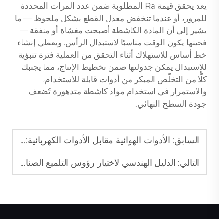
يعد يحقق قيمة Ra المطلوبة ضمن عدد المرات المحددة
للمرور، أو عندما تنخفض معدل القطع بشكل ملحوظ — ما
يشير إلى أن المادة الكاشطة أصبحت مغشاة أو منفقة —
فحينها يكون الوقت مناسبًا لاستبدال الرأس. ويعطي إنشاء
خط أساس للاستهلاك أثناء التحقق من العملية فترة تنبؤية
للاستبدال يمكن جدولتها ضمن تخطيط الإنتاج، مما يجنبك
كلًّا من التخلّص المبكر من أدوات قابلة للاستخدام،
والاستمرار في استخدام مواد كاشطة متدهورة تُضعف
جودة السطح النهائي.
السابق:
الأدوات الهوائية مقابل الأدوات الكهربائية: أيهما أفضل؟
التالي:
الدليل الهندسي لاختيار رؤوس التلميع الصناعية: تقييم مقاومة الحرارة، والتحكم في الاهتزاز، وبروتوكولات الصيانة لمراكز التشغيل بالحاسوب العددية عالية الأداء