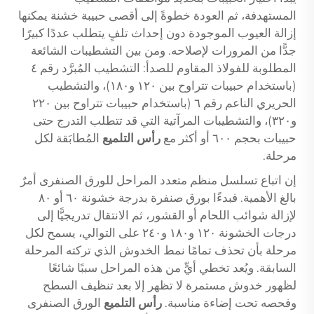
المستهدفة، ثم العودة خطوةً إلى أقصى حبيبة خشنة يمكنها
إزالة العيوب الموجودة دون إحداث تلفٍ يتطلب عددًا كبيرًا
جدًّا من المرورات لإصلاحه. ومن بين التشطيبات الشائعة
المطلوبة للفولاذ المقاوم للصدأ: التشطيب المُبرَّد رقم ٤
(باستخدام حبيبات تتراوح بين ١٢٠ و١٨٠)، والتشطيب
الحريري الناعم رقم ٦ (باستخدام حبيبات تتراوح بين ٢٢٠
و٣٢٠)، والتشطيبات المرآتية التي قد تتطلب التدرج حتى
حبيبات بحجم ٦٠٠ أو أكثر مع
رأس التلميع
المُطابَقة لكل
مرحلة.
إن اتباع تسلسل منظم متعدد المراحل للورق الصنفرى أمرٌ
بالغ الأهمية. فبدءًا بورق صنفرة بدرجة خشونة ٦٠ أو ٨٠
لإزالة شوائب اللحام أو القشور، ثم الانتقال تدريجيًّا إلى
درجات الخشونة ١٢٠ و١٨٠ و٢٤٠ على التوالي، يسمح لكل
مرحلة بأن تحذف تمامًا نمط الخدوش الذي تركته المرحلة
السابقة. ويُعد تخطي أيٍّ من هذه المراحل سببًا شائعًا
لظهور خدوش مستمرة لا تظهر إلا بعد تنظيف السطح
وفحصه تحت إضاءة مناسبة.
رأس التلميع
الورق الصنفرى