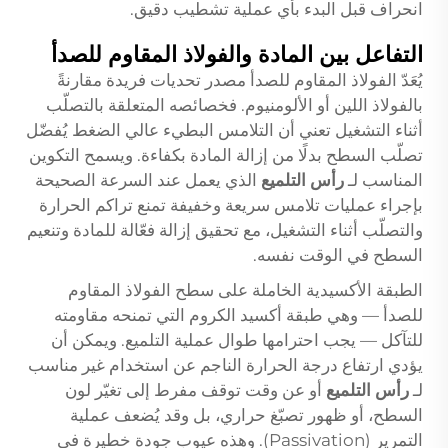
انحراف قبل البدء بأي عملية تشطيب دقيق.
التفاعل بين المادة والفولاذ المقاوم للصدأ
يُعَدّ الفولاذ المقاوم للصدأ مصدر تحديات فريدة مقارنةً
بالفولاذ اللين أو الألومنيوم. فخصائصه المتعلقة بالتصلّب
أثناء التشغيل تعني أن التلامس البطيء عالي الضغط يُفضّل
تصلّب السطح بدلًا من إزالة المادة بكفاءة. ويسمح التكوين
المناسب لـ
رأس التلميع
الذي يعمل عند السرعة الصحيحة
بإجراء عمليات تلامس سريعة وخفيفة تمنع تراكم الحرارة
والتصلّب أثناء التشغيل، مع تحقيق إزالة فعّالة للمادة وتنعيم
السطح في الوقت نفسه.
الطبقة الأكسيدية الخاملة على سطح الفولاذ المقاوم
للصدأ — وهي طبقة أكسيد الكروم التي تمنحه مقاومته
للتآكل — يجب احترامها طوال عملية التلميع. ويمكن أن
يؤدي ارتفاع درجة الحرارة الناجم عن استخدام غير مناسب
لـ
رأس التلميع
أو عن وقت توقف مفرط إلى تغيّر لون
السطح، أو ظهور تصبّغ حراري، بل وقد يُضعف عملية
التمرير (Passivation). وهذه عيوب جودة خطيرة في