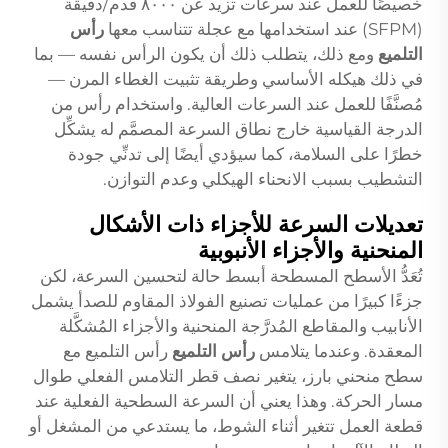
خصيصًا للعمل عند سرعات تزيد عن ٨٠٠٠ قدم/دقيقة
(SFPM) عند استخدامها مع عجلة تتناسب معها
رأس
التلميع
ومع ذلك، يتطلب ذلك أن يكون الرأس نفسه — بما
في ذلك هيكله الأساسي وطريقة تثبيت الغطاء المرن —
مُصنَّفًا للعمل عند السرعات العالية. واستخدام رأس من
الدرجة القياسية خارج نطاق السرعة المصمَّم له يشكِّل
خطرًا على السلامة، كما سيؤدي أيضًا إلى تدنِّي جودة
التشطيب بسبب الانحناء الهيكلي وعدم التوازن.
تعديلات السرعة للأجزاء ذات الأشكال
المنحنية والأجزاء الأنبوبية
تُعَدُّ الأسطح المسطحة أبسط حالة لتحسين السرعة، لكن
جزءًا كبيرًا من عمليات تصنيع الفولاذ المقاوم للصدأ يشمل
الأنابيب والمقاطع المُدرَّجة المنحنية والأجزاء المُشكَّلة
المعقدة. وعندما يتلامس
رأس التلميع
رأس التلميع مع
سطح منحني بارز، يتغير نصف قطر التلامس الفعلي طوال
مسار الحركة. وهذا يعني أن السرعة السطحية الفعلية عند
قطعة العمل تتغير أثناء الشوط، ما يستدعي من المشغل أو