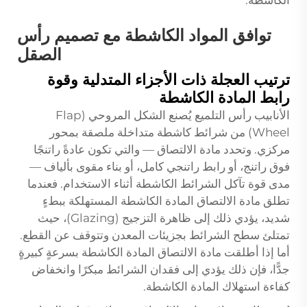
توافق المواد الكاشطة مع تصميم رأس
الصقل
ترتيب العجلة ذات الأجزاء المتدلية وقوة
رابط المادة الكاشطة
الأنابيب
رأس التلميع
يُصنع الشكل المروحي (Flap
Wheel) من شرائط كاشطة متداخلة ملصقة بمحور
مركزي. وتحدد مادة الالتصاق — والتي تكون عادةً راتنجًا
فوق راتنج، أو رابط راتنجي كامل، أو بناء مقوى بألياف —
مدى قوة تآكل الشرائط الكاشطة أثناء الاستخدام. فعندما
تطلق مادة الالتصاق المادة الكاشطة المستهلكة ببطءٍ
شديد، يؤدي ذلك إلى ظاهرة التزجيج (Glazing)، حيث
تمتلئ سطح الشرائط بجزيئات المعدن وتتوقف عن القطع.
أما إذا أطلقت مادة الالتصاق المادة الكاشطة بسرعةٍ كبيرةٍ
جدًّا، فإن ذلك يؤدي إلى فقدان الشرائط مبكرًا وانخفاض
كفاءة استهلاك المادة الكاشطة.