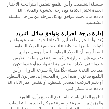
سلسلة التشطيب.
رأس التلميع
تتضمن استراتيجية الاختيار
الجيدة اختيار الكثافة مع درجة الخشونة والمعادن المُ
abrasive بحيث تتوافق مع كل مرحلة من مراحل سلسلة
التشطيب.
إدارة درجة الحرارة وتوافق سائل التبريد
يُعد تولُّد الحرارة أحد أبرز الأعداء للجودة السطحية ولعمر
أدوات التلميع المُ abrasive عند تلميع الفولاذ المقاوم
للصدأ. وبما أن الفولاذ المقاوم للصدأ موصل حراري
ضعيف، فإن الحرارة تتراكم بسرعة في منطقة التلامس
عندما تبقى الأداة ثابتة في منطقة واحدة أو عندما تكون
معدلات التغذية بطيئة جدًّا مقارنةً بسرعة الدوران.
رأس
التلميع
قد تؤدي هذه الحرارة المحلية إلى تغير لون السطح،
أو تغيير التركيب المعدني للسطح، أو تقليص عمر الأداة المُ
abrasive بشكل كبير.
التلميع الجاف باستخدام النوع الصحيح
رأس التلميع
والمزيج بين السرعة والسرعة ممكن لعديد من التطبيقات
المصنوعة من الفولاذ المقاوم للصدأ، لكن التشغيل الرطب