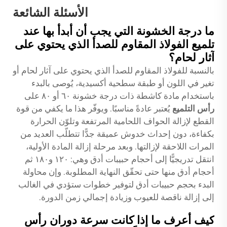
الأسئلة الشائعة
ما درجة الخشونة التي يجب أن أبدأ بها عند
تلميع الفولاذ المقاوم للصدأ الذي يحتوي على
آثار لحام؟
بالنسبة للفولاذ المقاوم للصدأ الذي يحتوي على آثار لحام أو
تغير في اللون أو طبقة سطحية أكسيدية، يُوصى بالبدء
باستخدام مادة كاشطة ذات درجة خشونة ٦٠ أو ٨٠ على
رأس التلميع
يُعتبر عادةً مناسبًا. ويوفّر هذا ما يكفي من قوة
القطع لإزالة الحواف اللحامية المرتفعة وتلوّن الحرارة
بكفاءة، دون إحداث خدوش عميقة جدًّا تتطلّب العديد من
المرات اللاحقة لإزالتها. وبعد مرحلة إزالة المادة الأولية،
انتقل تدريجيًّا إلى أحجام حبيبات أدق وهي: ١٢٠ و١٨٠ ثم
أحجام أدق منها حتى تحقّق النهاية المطلوبة. وإن محاولة
البدء بحجم حبيبات أدق لتوفير خطوات ستؤدي في الغالب
إلى إزالة ناقصة للعيوب وزيادة إجمالي زمن الدورة.
كيف أعرف ما إذا كانت سرعة دوران رأس