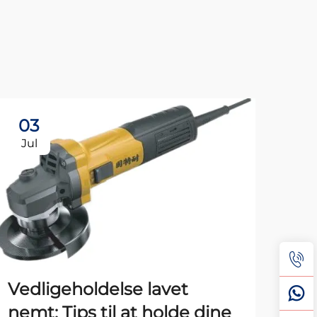
03
2
Jul
Au
Vedligeholdelse lavet
nemt: Tips til at holde dine