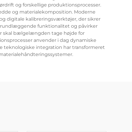
ørdrift og forskellige produktionsprocesser.
bredde og materialekomposition. Moderne
igitale kalibreringsværktøjer, der sikrer
grundlæggende funktionalitet og påvirker
ner skal bælgelængden tage højde for
tionsprocesser anvender i dag dynamiske
ne teknologiske integration har transformeret
g materialehåndteringssystemer.