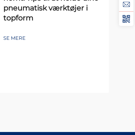
pneumatisk værktøjer i
topform
Så
pol
SE MERE
for
og
SE 