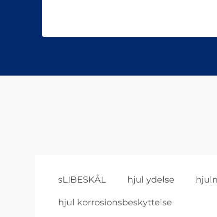
sLIBESKÅL
hjul ydelse
hjul
hjul korrosionsbeskyttelse