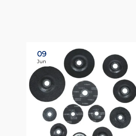
09
Jun