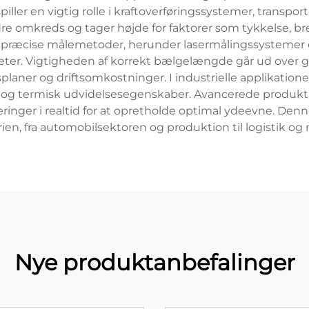
ler en vigtig rolle i kraftoverføringssystemer, transport
re omkreds og tager højde for faktorer som tykkelse, 
cise målemetoder, herunder lasermålingssystemer og d
imeter. Vigtigheden af korrekt bælgelængde går ud over 
splaner og driftsomkostninger. I industrielle applikatio
g og termisk udvidelsesegenskaber. Avancerede produk
ringer i realtid for at opretholde optimal ydeevne. Den
rien, fra automobilsektoren og produktion til logistik o
Nye produktanbefalinger