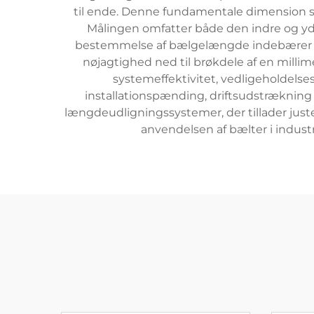
til ende. Denne fundamentale dimension spil
Målingen omfatter både den indre og yd
bestemmelse af bælgelængde indebærer præ
nøjagtighed ned til brøkdele af en mill
systemeffektivitet, vedligeholdelse
installationspænding, driftsudstræknin
længdeudligningssystemer, der tillader juste
anvendelsen af bælter i indust