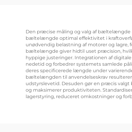
Den præcise måling og valg af bæltelængde gi
bæltelængde optimal effektivitet i kraftove
unødvendig belastning af motorer og lagre, f
bæltelængde giver hidtil uset præcision, hvil
hyppige justeringer. Integrationen af digital
nedetid og forbedrer systemets samlede pålid
deres specificerede længde under varierende f
bæltelængden til anvendelseskrav resulterer i
udstyrslevetid. Desuden gør en præcis valgt 
og maksimerer produktiviteten. Standardise
lagerstyring, reduceret omkostninger og forbe