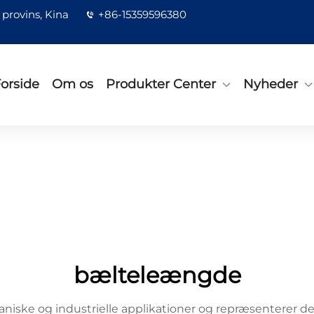
provins, Kina
+86-15359596380
orside
Om os
Produkter Center
Nyheder
bælteleængde
iske og industrielle applikationer og repræsenterer den