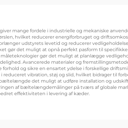
ver mange fordele i industrielle og mekaniske anvendels
rførslen, hvilket reducerer energiforbruget og driftsom
orlænger udstyrets levetid og reducerer vedligeholdels
ket gør det muligt at opnå perfekt pasform til specifikk
e måleteknologier gør det muligt at planlægge vedligehol
elighed. Avancerede materialer og fremstillingsmetoder 
orhold og sikre en ensartet ydelse i forskellige driftsmi
 reduceret vibration, støj og slid, hvilket bidrager til f
bæltelængde det muligt at udføre installation og udskif
ringen af bæltelængdemålinger på tværs af globale mar
dret effektiviteten i levering af kæder.