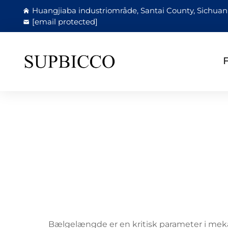
Huangjiaba industriområde, Santai County, Sichuan 
[email protected]
F
Bælgelængde er en kritisk parameter i mekan