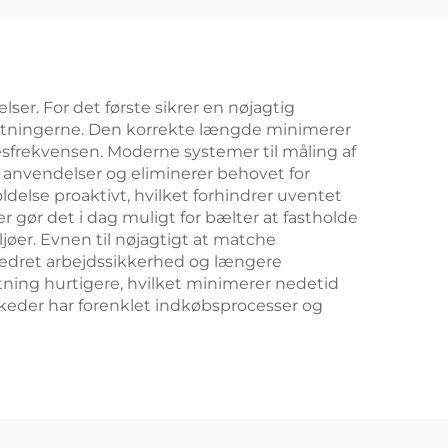
er. For det første sikrer en nøjagtig
kostningerne. Den korrekte længde minimerer
esfrekvensen. Moderne systemer til måling af
e anvendelser og eliminerer behovet for
delse proaktivt, hvilket forhindrer uventet
gør det i dag muligt for bælter at fastholde
ljøer. Evnen til nøjagtigt at matche
orbedret arbejdssikkerhed og længere
tning hurtigere, hvilket minimerer nedetid
keder har forenklet indkøbsprocesser og