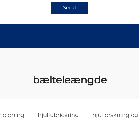
Send
bælteleængde
moldning
hjullubricering
hjulforskning og