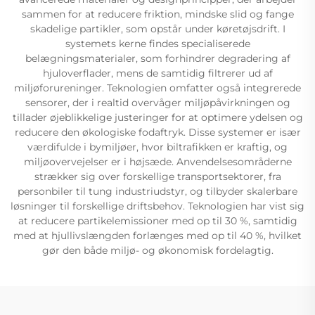
sammen for at reducere friktion, mindske slid og fange
skadelige partikler, som opstår under køretøjsdrift. I
systemets kerne findes specialiserede
belægningsmaterialer, som forhindrer degradering af
hjuloverflader, mens de samtidig filtrerer ud af
miljøforureninger. Teknologien omfatter også integrerede
sensorer, der i realtid overvåger miljøpåvirkningen og
tillader øjeblikkelige justeringer for at optimere ydelsen og
reducere den økologiske fodaftryk. Disse systemer er især
værdifulde i bymiljøer, hvor biltrafikken er kraftig, og
miljøovervejelser er i højsæde. Anvendelsesområderne
strækker sig over forskellige transportsektorer, fra
personbiler til tung industriudstyr, og tilbyder skalerbare
løsninger til forskellige driftsbehov. Teknologien har vist sig
at reducere partikelemissioner med op til 30 %, samtidig
med at hjullivslængden forlænges med op til 40 %, hvilket
gør den både miljø- og økonomisk fordelagtig.