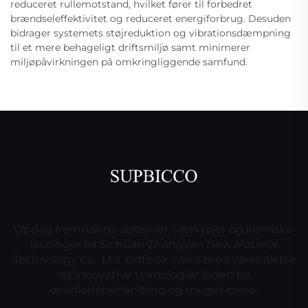
reduceret rullemotstand, hvilket fører til forbedret
brændseleffektivitet og reduceret energiforbrug. Desuden
bidrager systemets støjreduktion og vibrationsdæmpning
til et mere behageligt driftsmiljø samt minimerer
miljøpåvirkningen på omkringliggende samfund.
Opdag fremtidens abrasiver, værktøjer og kemiske
løsninger fra Sichuan Zhongyan New Material
Technology Co., Ltd. Udforsk vores bred varepalette
og innovative teknologier inden for
overfladebehandling og meget mere.