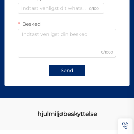
0/100
Besked
0/1000
Send
hjulmiljøbeskyttelse