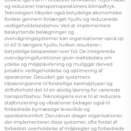
og reducerer transportoperationers klimaaftryk.
Teknologien tilbyder også betydelige økonomiske
fordele gennem forlænget hjulliv og reducerede
vedligeholdelsesbehov. Ved at implementere
beskyttende belægninger og
overvågningssystemer kan organisationer opnå op
til 40 % længere hjulliv, hvilket resulterer i
betydelige besparelser over tid. De integrerede
overvågningsfunktioner giver realtidsdata om
ydelse og miljøpåvirkning og muliggør derved
proaktiv vedligeholdelse og optimering af
operationer. Desuden gør systemets
tilpasningsevne til forskellige køretøjstyper og
driftsforhold det til en alsidig løsning for varierede
transportbehov. Teknologiens evne til at reducere
støjforurening og vibrationer bidrager også til
forbedrede bymæssige levevilkår og
operatørkomfort. Derudover drager organisationer,
der implementerer disse systemer, ofte fordel af
forbedret overholdelse af miljøregler og forbedrede