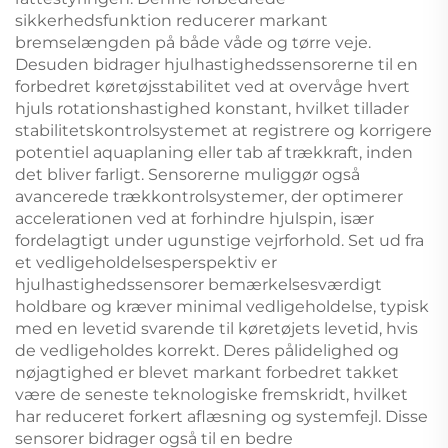
sikkerhedsfunktion reducerer markant
bremselængden på både våde og tørre veje.
Desuden bidrager hjulhastighedssensorerne til en
forbedret køretøjsstabilitet ved at overvåge hvert
hjuls rotationshastighed konstant, hvilket tillader
stabilitetskontrolsystemet at registrere og korrigere
potentiel aquaplaning eller tab af trækkraft, inden
det bliver farligt. Sensorerne muliggør også
avancerede trækkontrolsystemer, der optimerer
accelerationen ved at forhindre hjulspin, især
fordelagtigt under ugunstige vejrforhold. Set ud fra
et vedligeholdelsesperspektiv er
hjulhastighedssensorer bemærkelsesværdigt
holdbare og kræver minimal vedligeholdelse, typisk
med en levetid svarende til køretøjets levetid, hvis
de vedligeholdes korrekt. Deres pålidelighed og
nøjagtighed er blevet markant forbedret takket
være de seneste teknologiske fremskridt, hvilket
har reduceret forkert aflæsning og systemfejl. Disse
sensorer bidrager også til en bedre