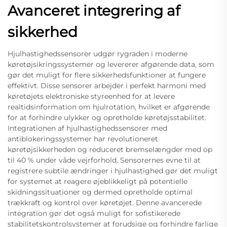
Avanceret integrering af
sikkerhed
Hjulhastighedssensorer udgør rygraden i moderne
køretøjsikringssystemer og levererer afgørende data, som
gør det muligt for flere sikkerhedsfunktioner at fungere
effektivt. Disse sensorer arbejder i perfekt harmoni med
køretøjets elektroniske styreenhed for at levere
realtidsinformation om hjulrotation, hvilket er afgørende
for at forhindre ulykker og opretholde køretøjsstabilitet.
Integrationen af hjulhastighedssensorer med
antiblokeringssystemer har revolutioneret
køretøjsikkerheden og reduceret bremselængder med op
til 40 % under våde vejrforhold. Sensorernes evne til at
registrere subtile ændringer i hjulhastighed gør det muligt
for systemet at reagere øjeblikkeligt på potentielle
skidningssituationer og dermed opretholde optimal
trækkraft og kontrol over køretøjet. Denne avancerede
integration gør det også muligt for sofistikerede
stabilitetskontrolsystemer at forudsige og forhindre farlige