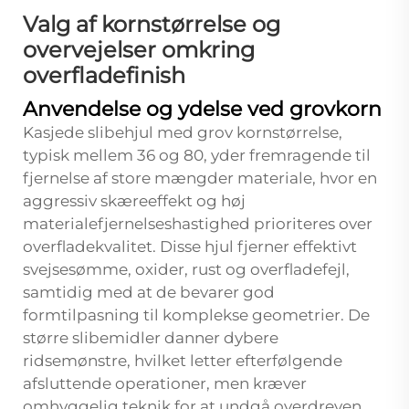
Valg af kornstørrelse og
overvejelser omkring
overfladefinish
Anvendelse og ydelse ved grovkorn
Kasjede slibehjul med grov kornstørrelse,
typisk mellem 36 og 80, yder fremragende til
fjernelse af store mængder materiale, hvor en
aggressiv skæreeffekt og høj
materialefjernelseshastighed prioriteres over
overfladekvalitet. Disse hjul fjerner effektivt
svejsesømme, oxider, rust og overfladefejl,
samtidig med at de bevarer god
formtilpasning til komplekse geometrier. De
større slibemidler danner dybere
ridsemønstre, hvilket letter efterfølgende
afsluttende operationer, men kræver
omhyggelig teknik for at undgå overdreven