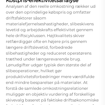
Kostpris-effektivitetsanalyse
Analysen af den reelle omkostning rækker ud
over den oprindelige købspris og omfatter
driftsfaktorer såsom
materialefjernelseshastigheder, slibeskivens
levetid og arbejdskrafts effektivitet gennem
hele driftscyklussen. Højtkvalitets skiver
retfærdiggør ofte en højere pris gennem
længere driftslevetid, forbedrede
slibehastigheder og reduceret operatørens
træthed under længerevarende brug.
Lønudgifter udgør typisk den største del af
slibeoperationer, hvilket gør
produktivitetsforbedringer mere værdifulde
end mindre besparelser på materialer. At
forstå de samlede omkostningsrelationer
muliggør en objektiv vurdering af forskellige
skivevalg baseret på faktiske driftsøkonomiske