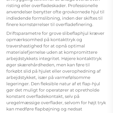
risting eller overfladeskader. Professionelle
anvendelser benytter ofte grovkornede hjul til
indledende formslibning, inden der skiftes til
finere kornstørrelser til overfladefinering.
Driftsparametre for grove slibeflaphjul kræver
opmærksomhed på kontakttryk og
travershastighed for at opnå optimal
materialefjernelse uden at kompromittere
arbejdstykkets integritet. Højere kontakttryk
øger skærehårdheden, men kan føre til
forkøbt slid på hjulet eller overophedning af
arbejdstykket, især på varmefølsomme
legeringer. Den fleksible natur af et
flap-hjul
gør det muligt for operatører at opretholde
konstant overfladekontakt, selv på
uregelmæssige overflader, selvom for højt tryk
kan medføre flapbøjning og nedsat