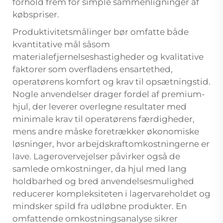
forhold frem for simple sammenligninger af
købspriser.
Produktivitetsmålinger bør omfatte både
kvantitative mål såsom
materialefjernelseshastigheder og kvalitative
faktorer som overfladens ensartethed,
operatørens komfort og krav til opsætningstid.
Nogle anvendelser drager fordel af premium-
hjul, der leverer overlegne resultater med
minimale krav til operatørens færdigheder,
mens andre måske foretrækker økonomiske
løsninger, hvor arbejdskraftomkostningerne er
lave. Lagerovervejelser påvirker også de
samlede omkostninger, da hjul med lang
holdbarhed og bred anvendelsesmulighed
reducerer kompleksiteten i lagervareholdet og
mindsker spild fra udløbne produkter. En
omfattende omkostningsanalyse sikrer