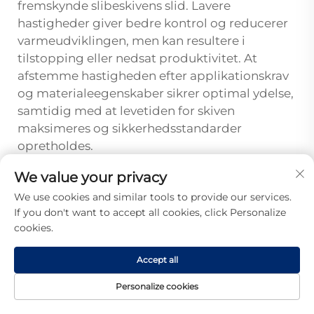
fremskynde slibeskivens slid. Lavere
hastigheder giver bedre kontrol og reducerer
varmeudviklingen, men kan resultere i
tilstopping eller nedsat produktivitet. At
afstemme hastigheden efter applikationskrav
og materialeegenskaber sikrer optimal ydelse,
samtidig med at levetiden for skiven
maksimeres og sikkerhedsstandarder
opretholdes.
Hvilke sikkerhedsovervejelser er
We value your privacy
væsentlige ved brug af slibestyr?
We use cookies and similar tools to provide our services.
If you don't want to accept all cookies, click Personalize
Primære sikkerhedsovervejelser omfatter
cookies.
korrekt montering af skiver, passende
hastighedsbegrænsninger og tilstrækkelig
Accept all
personlig beskyttelsesudstyr, herunder
sikkerhedsbriller, høreværn og
Personalize cookies
åndedrætsbeskyttelse, når der bearbejdes