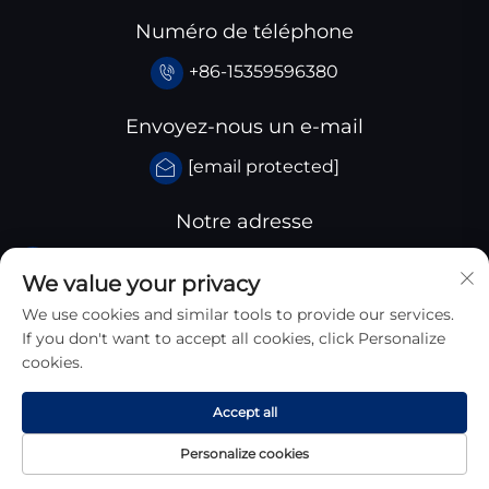
Numéro de téléphone
+86-15359596380
Envoyez-nous un e-mail
[email protected]
Notre adresse
Parc industriel de Huangjiaba, comté de Santai,
We value your privacy
province du Sichuan, Chine
We use cookies and similar tools to provide our services.
If you don't want to accept all cookies, click Personalize
cookies.
Accept all
Copyright © 2026 Sichuan Zhongyan New Materials
Personalize cookies
Technology Co., Ltd. Tous Droits Réservés
Politique de confidentialité