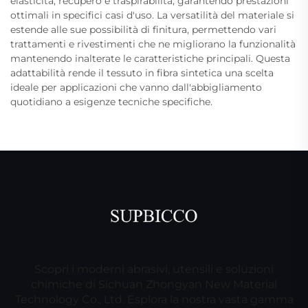
elasticità, recupero e traspirabilità, garantendo prestazioni
ottimali in specifici casi d'uso. La versatilità del materiale si
estende alle sue possibilità di finitura, permettendo vari
trattamenti e rivestimenti che ne migliorano la funzionalità
mantenendo inalterate le caratteristiche principali. Questa
adattabilità rende il tessuto in fibra sintetica una scelta
ideale per applicazioni che vanno dall'abbigliamento
quotidiano a esigenze tecniche specifiche.
Scopri i moderni abrasivi, utensili e soluzioni
chimiche di Sichuan Zhongyan New Material
Technology Co., Ltd. Esplora la nostra vasta gamma