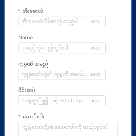
အီးမေးလ်
0/100
Name
0/100
ကုမ္ပဏီ အမည်
0/200
ဝိုင်းဆပ်
0/100
ဆောင်းပါး