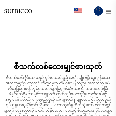
MY
စီသက်တစ်သေးမျှင်စားသုတ်
စီသက်တန်းဖိုင်ဘာ သည် စွမ်းဆောင်ရည် အမျိုးမျိုးဖြင့် ထူးချွန်သော
အထည်နည်းပညာတွင် တီထွင်မှုကို ကိုယ်စားပြုသည်။ အထည်ကို ပေါ
လီမာဖြစ်စေရန် လုပ်ဆောင်မှုများဖြင့် ဖန်တီးထားပြီး အားကောင်းပြီး
ခံနိုင်ရည်ရှိသော ဖိုင်ဘာများကို ထုတ်လုပ်ပေးသည်။ ထုတ်လုပ်စဉ်
အမျှင်၏ မော်လီကျူးဖွဲ့စည်းပုံကို တိကျစွာထိန်းချုပ်ထားပြီး စိုစွတ်မှုကို
စုပ်ယူမှု၊ အပူချိန်ထိန်းညှိမှုနှင့် UV ကာကွယ်မှုတို့ကဲ့သို့သော ဂုဏ်သတ္တိ
များကို လိုအပ်သလို ပြောင်းလဲနိုင်သည်။ ခေတ်မှီ စီသက်တန်းဖိုင်ဘာများ
တွင် ဓာတ်မျှပ်ပေးသော အလ пок်၊ အသက်ရှူလွယ်ခြင်းနှင့် အရောင်