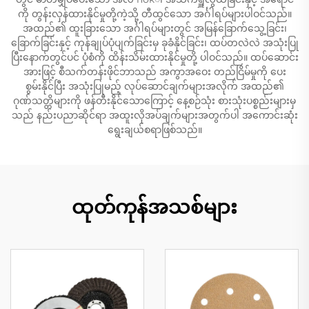
ကို တွန်းလှန်ထားနိုင်မှုတို့ကဲ့သို့ တီထွင်သော အင်္ဂါရပ်များပါဝင်သည်။
အထည်၏ ထူးခြားသော အင်္ဂါရပ်များတွင် အမြန်ခြောက်သွေ့ခြင်း၊
ခြောက်ခြင်းနှင့် ကုန်ချုပ်ပုံပျက်ခြင်းမှ ခုခံနိုင်ခြင်း၊ ထပ်တလဲလဲ အသုံးပြု
ပြီးနောက်တွင်ပင် ပုံစံကို ထိန်းသိမ်းထားနိုင်မှုတို့ ပါဝင်သည်။ ထပ်ဆောင်း
အားဖြင့် စီသက်တန်းဖိုင်ဘာသည် အကွာအဝေး တည်ငြိမ်မှုကို ပေး
စွမ်းနိုင်ပြီး အသုံးပြုမည့် လုပ်ဆောင်ချက်များအလိုက် အထည်၏
ဂုဏ်သတ္တိများကို ဖန်တီးနိုင်သောကြောင့် နေ့စဉ်သုံး စားသုံးပစ္စည်းများမှ
သည် နည်းပညာဆိုင်ရာ အထူးလိုအပ်ချက်များအတွက်ပါ အကောင်းဆုံး
ရွေးချယ်စရာဖြစ်သည်။
ထုတ်ကုန်အသစ်များ