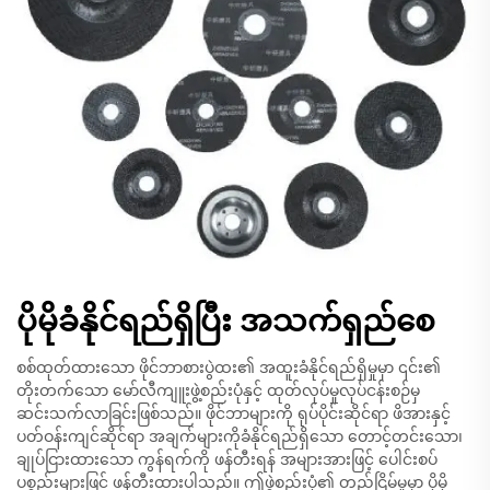
ပိုမိုခံနိုင်ရည်ရှိပြီး အသက်ရှည်စေ
စစ်ထုတ်ထားသော ဖိုင်ဘာစားပွဲထး၏ အထူးခံနိုင်ရည်ရှိမှုမှာ ၎င်း၏
တိုးတက်သော မော်လီကျူးဖွဲ့စည်းပုံနှင့် ထုတ်လုပ်မှုလုပ်ငန်းစဉ်မှ
ဆင်းသက်လာခြင်းဖြစ်သည်။ ဖိုင်ဘာများကို ရုပ်ပိုင်းဆိုင်ရာ ဖိအားနှင့်
ပတ်ဝန်းကျင်ဆိုင်ရာ အချက်များကိုခံနိုင်ရည်ရှိသော တောင့်တင်းသော၊
ချုပ်ငြားထားသော ကွန်ရက်ကို ဖန်တီးရန် အများအားဖြင့် ပေါင်းစပ်
ပစ္စည်းများဖြင့် ဖန်တီးထားပါသည်။ ဤဖွဲ့စည်းပုံ၏ တည်ငြိမ်မှုမှာ ပိုမို