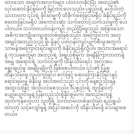
ထားသော အချက်အလက်များ ပါဝင်လာနိုင်ပြီး အထည်၏
လုပ်ဆောင်နိုင်စွမ်းကို မြှင့်တင်ပေးသည်။ ပစ္စည်းရဲ့ ပေါ့ပါးတဲ့
သဘာဝက ၎င်းရဲ့ ခိုင်မာမှုကို ထိခိုက်စေခြင်းမရှိပဲ ခံနိုင်ရည်ကို
စတေးခြင်းမရှိပဲ အကောင်းဆုံး သက်တောင့်သက်သာမှုကို ပေး
ပါတယ်။ သဘာဝပတ်ဝန်းကျင် တည်ငြိမ်မှုသည် အခြားသော
အဓိကအကျိုးကျေးဇူးတစ်ခုဖြစ်သည်၊ အကြောင်းက အတု
အမျှင်အထည်သည် မှို၊ မှိုနှင့် ပတ်ဝန်းကျင်ပျက်စီးမှုအတွက်
သာမန်အကြောင်းရင်းများကို ခံနိုင်ရည်ရှိလို့ပါ။ အသားအရောင်
နဲ့ ကုသမှုတွေမှာ အထည်ရဲ့ အရွယ်စုံမှုက အချိန်ကြာလာတာနဲ့
အမျှ အရောင်ရဲ့ သက်ဝင်မှုကို ထိန်းသိမ်းရင်း အလှအပ
ရွေးချယ်မှု အမျိုးမျိုးကို ဖြစ်စေပါတယ်။ ၎င်း၏ ပြုစု
ထိန်းသိမ်းမှု လွယ်ကူခြင်း၊ စက်ဖြင့် ဆေးကြောနိုင်ခြင်းနှင့်
ရောင်ရမ်းမှု ခံနိုင်မှု အပါအဝင်သည် ၎င်းကို နေ့စဉ်သုံးရန်
အထူးသဖြင့် အသုံးဝင်စေသည်။ ဒီပစ္စည်းရဲ့ ထူးခြားတဲ့
ပျော့ပျောင်းမှုနဲ့ ပြန်လည်သုံးစွဲနိုင်စွမ်းက အထည်တွေနဲ့
ထုတ်ကုန်တွေဟာ သူတို့ရဲ့ သက်တမ်းတစ်ခုလုံးမှာ ရည်ရွယ်
ထားတဲ့ သင့်လျော်မှုနဲ့ အပြင်အဆင်ကို ထိန်းသိမ်းဖို့ သေချာစေ
တယ်။