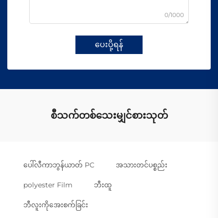
0/1000
ပေးပို့ရန်
စီသက်တစ်သေးမျှင်စားသုတ်
ပေါ်လီကာဘွန်ယာတ် PC
အသားတင်ပစ္စည်း
polyester Film
ဘီးထူ
ဘီလူးကိုအေးစက်ခြင်း