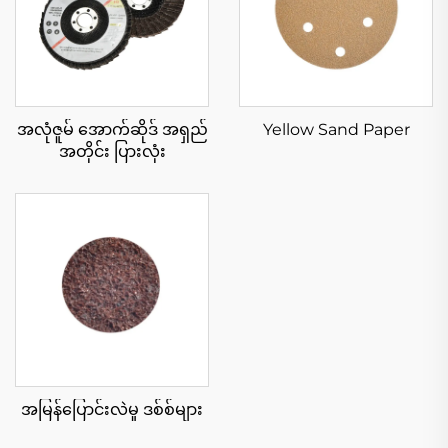
အလုံဇူမ် အောက်ဆိုဒ် အရှည်
Yellow Sand Paper
အတိုင်း ပြားလုံး
အမြန်ပြောင်းလဲမှု ဒစ်စ်များ