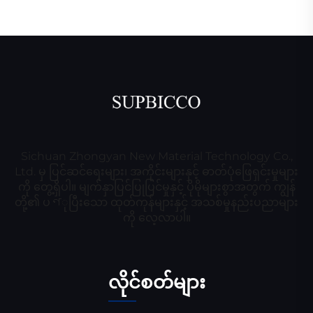
Sichuan Zhongyan New Material Technology Co.,
Ltd. မှ ပြင်ဆင်ရေးများ၊ အကိုင်းများနှင့် ဓာတ်ပုံဖြေရှင်းမှုများ
ကို တွေ့ရှိပါ။ မျက်နှာပြင်ပြုပြင်မှုနှင့် ပိုမိုများစွာအတွက် ကျွန်
တို့၏ ပণုပြီးသော ထုတ်ကုန်များနှင့် အသစ်မှုနည်းပညာများ
ကို လေ့လာပါ။
လိုင်စတ်များ