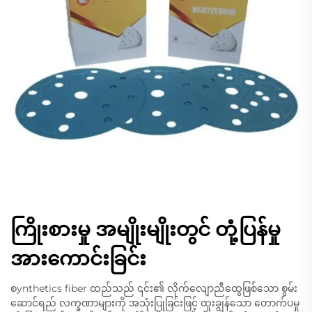
ကြိုးစားမှု အမျိုးမျိုးတွင် တုံ့ပြန်မှု
အားကောင်းခြင်း
စynthetics fiber ထည်သည် ၎င်း၏ လိုက်လျောညီထွေဖြစ်သော စွမ်း
ဆောင်ရည် လက္ခဏာများကို အသုံးပြုခြင်းဖြင့် ထူးချွန်သော တောက်ပမှု