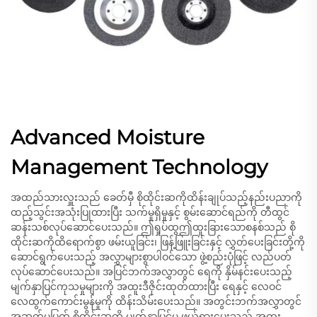
Advanced Moisture
Management Technology
အထည်သားလှူးသည် ခေတ်မှီ စိုထိုင်းဆကိုထိန်းချုပ်သည့်နည်းပညာကို
ထည့်သွင်းအသုံးပြုထားပြီး သက်မှုရှိမှုနှင့် စွမ်းဆောင်ရည်ကို တီထွင်
ဆန်းသစ်လုပ်ဆောင်ပေးသည်။ ဤရှုပ်ထွဤထူးခြားသောစနစ်သည် စို
ထိုင်းဆကိုထိရောက်စွာ ဖမ်းယူခြင်း၊ ဖြန့်ဖြူးခြင်းနှင့် လွှတ်ပေးခြင်းတို့ကို
ဆောင်ရွက်ပေးသည့် အလွှာများစွာပါဝင်သော ဖွဲ့စည်းပုံဖြင့် လည်ပတ်
လုပ်ဆောင်ပေးသည်။ အပြင်ဘက်အလွှာတွင် ရေကို နှိမ်နင်းပေးသည့်
မျက်နှာပြင်ကုသမှုများကို အထူးဒီဇိုင်းထုတ်ထားပြီး ရေနှင့် လေဝင်
လေထွက်ကောင်းမွန်မှုကို ထိန်းသိမ်းပေးသည်။ အတွင်းဘက်အလွှာတွင်
အဆက်မပြတ် စိုထိုင်းဆကို မျက်နှာပြင်မှ ဖယ်ရှားပေးသည့် အထူး