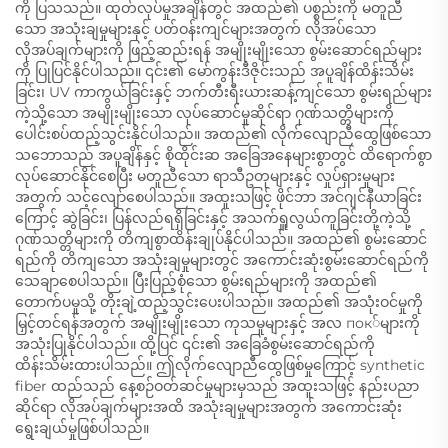
ကို ပြသသည်။ ထုတ်လုပ်မှုအချိန်တွင် အထည်၏ ပစ္စည်းကို မတူညီ
သော အသုံးချမှုများနှင့် ပတ်ဝန်းကျင်များအတွက် လိုအပ်သော
လိုအပ်ချက်များကို ဖြည့်ဆည်းရန် အမျိုးမျိုးသော စွမ်းဆောင်ရည်များ
ကို ပြုပြင်နိုင်ပါသည်။ ၎င်း၏ မော်ကွန်းဒီဇိုင်းသည် အပူချိန်ထိန်းသိမ်း
ခြင်း၊ UV ကာကွယ်ခြင်းနှင့် ဘက်တီးရီးယားဆန့်ကျင်သော စွမ်းရည်များ
ကဲ့သို့သော အမျိုးမျိုးသော လုပ်ဆောင်မှုဆိုင်ရာ ဂုဏ်သတ္တိများကို
ပေါင်းစပ်ထည့်သွင်းနိုင်ပါသည်။ အထည်၏ လိုက်လျောညီထွေဖြစ်သော
သဘောသည် အပူချိန်နှင့် စိုထိုင်းဆ အခြေအနေများစွာတွင် ထိရောက်စွာ
လုပ်ဆောင်နိုင်စေပြီး မတူညီသော ရာသီဥတုများနှင့် လှုပ်ရှားမှုများ
အတွက် သင့်လျော်စေပါသည်။ အထူးသဖြင့် ဖိုင်ဘာ အင်ဂျင်နီယာခြင်း
ကြောင့် ဆွဲခြင်း၊ ပြန်လည်ရရှိခြင်းနှင့် အသက်ရှူလွယ်ကူခြင်းတို့ကဲ့သို့
ဂုဏ်သတ္တိများကို တိကျစွာထိန်းချုပ်နိုင်ပါသည်။ အထည်၏ စွမ်းဆောင်
ရည်ကို တိကျသော အသုံးချမှုများတွင် အကောင်းဆုံးစွမ်းဆောင်ရည်ကို
သေချာစေပါသည်။ ပြီးပြည့်စုံသော စွမ်းရည်များကို အထည်၏
တောက်ပမှုသို့ တိုးချဲ့ထည့်သွင်းပေးပါသည်။ အထည်၏ အသုံးဝင်မှုကို
မြှင့်တင်ရန်အတွက် အမျိုးမျိုးသော ကုသမှုများနှင့် အလ пок်များကို
အသုံးပြုနိုင်ပါသည်။ ထို့ပြင် ၎င်း၏ အခြေခံစွမ်းဆောင်ရည်ကို
ထိန်းသိမ်းထားပါသည်။ ဤလိုက်လျောညီထွေဖြစ်မှုကြောင့် synthetic
fiber ထည်သည် နေ့စဉ်ဝတ်ဆင်မှုများမှသည် အထူးသဖြင့် နည်းပညာ
ဆိုင်ရာ လိုအပ်ချက်များအထိ အသုံးချမှုများအတွက် အကောင်းဆုံး
ရွေးချယ်မှုဖြစ်ပါသည်။