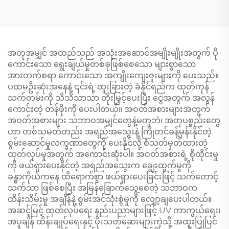
အတုအမျှင် အထည်သည် အသုံးအဆောင်အမျိုးမျိုးအတွက် ပို
ကောင်းသော ရွေးချယ်မှုတစ်ခုဖြစ်စေသော များစွာသော
အားတက်စရာ ကောင်းသော အကျိုးကျေးဇူးများကို ပေးသည်။
ပထမဦးဆုံးအနေနဲ့ ၎င်းရဲ့ ထူးခြားတဲ့ ခံနိုင်ရည်က ထုတ်ကုန်
သက်တမ်းကို သိသိသာသာ တိုးမြှင့်ပေးပြီး ငွေအတွက် အလွန်
ကောင်းတဲ့ တန်ဖိုးကို ပေးပါတယ်။ အဝတ်အစားများအတွက်
အဝတ်အစားများ သဘာဝအမျှင်တွေနဲ့မတူဘဲ၊ အတုပစ္စည်းတွေ
ဟာ တစ်သမတ်တည်း အရည်အသွေးနဲ့ ကြိုတင်ခန့်မှန်းနိုင်တဲ့
စွမ်းဆောင်မှုလက္ခဏာတွေကို ပေးနိုင်လို့ စံသတ်မှတ်ထားတဲ့
ထုတ်လုပ်မှုအတွက် အကောင်းဆုံးပါ။ အဝတ်အစားရဲ့ စိုထိုင်းမှု
ကို ဖယ်ရှားပေးနိုင်တဲ့ အရည်အသွေးက ချွေးထွက်မှုကို
ခန္ဓာကိုယ်ကနေ ထိရောက်စွာ ဖယ်ရှားပေးခြင်းဖြင့် သက်တောင့်
သက်သာ ဖြစ်စေပြီး အမြန်ခြောက်သွေ့စေတဲ့ သဘာဝက
ထိန်းသိမ်းမှု အချိန်နဲ့ စွမ်းအင်သုံးစွဲမှုကို လျှော့ချပေးပါတယ်။
အဆင့်မြင့် ထုတ်လုပ်ရေး နည်းပညာများဖြင့် UV ကာကွယ်ရေး၊
အပူချိန် ထိန်းချုပ်ရေးနှင့် ပိုးသတ်ဆေးများကဲ့သို့ အထူးပြုပြင်