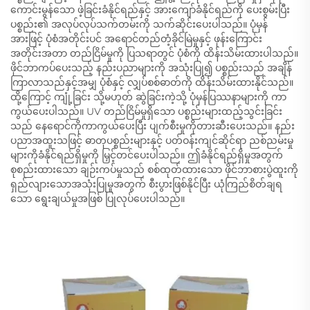
ကောင်းမွန်သော ဖဲ့ခြင်းခံနိုင်ရည်နှင့် အားကျော်ခံနိုင်ရည်ကို ပေးစွမ်းပြီး
ပစ္စည်း၏ အလုပ်လုပ်သက်တမ်းကို သက်ဆိုင်းပေးပါသည်။ ပုံမှန်
အားဖြင့် ပုံစံအတိုင်းပင် အရောင်တည်တံ့ခိုင်မြဲမှုနှင့် ဖုန်းကြောင်း
အတိုင်းအတာ တည်ငြိမ်မှုကို ပြသရာတွင် ပုံစံကို ထိန်းသိမ်းထားပါသည်။
ဖိုင်ဘာကပ်ပေးသည့် နည်းပညာများကို အသုံးပြု၍ ပစ္စည်းသည် အချိန်
ကြာလာသည်နှင့်အမျှ ပုံစံနှင့် လျှပ်စစ်ဓာတ်ကို ထိန်းသိမ်းထားနိုင်သည်။
ထို့ကြောင့် ကျုံ့ခြင်း သို့မဟုတ် ဆွဲခြင်းကဲ့သို့ ပုံမှန်ပြဿနာများကို ကာ
ကွယ်ပေးပါသည်။ UV တည်ငြိမ်မှုရှိသော ပစ္စည်းများထည့်သွင်းခြင်း
သည် နေရောင်ကိုကာကွယ်ပေးပြီး ပျက်စီးမှုကိုတားဆီးပေးသည်။ နည်း
ပညာအထူးသဖြင့် ဓာတုပစ္စည်းများနှင့် ပတ်ဝန်းကျင်ဆိုင်ရာ ညစ်ညမ်းမှု
များကိုခံနိုင်ရည်ရှိမှုကို မြှင့်တင်ပေးပါသည်။ ဤခံနိုင်ရည်ရှိမှုအတွက်
စုစည်းထားသော ချဉ်းကပ်မှုသည် စစ်ထုတ်ထားသော ဖိုင်ဘာစားပွဲထူးကို
ရှည်လျားသောအသုံးပြုမှုအတွက် စီးပွားဖြစ်နိုင်ပြီး ယုံကြည်စိတ်ချရ
သော ရွေးချယ်မှုအဖြစ် ပြုလုပ်ပေးပါသည်။