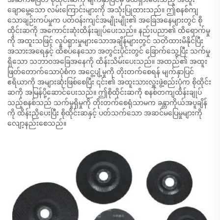
ချောမွေ့သော လမ်းကြောင်းများကို အသုံးပြုထားသည်။ ဤစနစ်ကျ
သောချဉ်းကပ်မှုက ပတ်ဝန်းကျင်အမျိုးမျိုး၏ အခြေအနေများတွင် စို
ထိုင်းဆကို အကောင်းဆုံးထိန်းချုပ်ပေးသည်။ နည်းပညာ၏ ထိရောက်မှု
ကို အထူးသဖြင့် လှုပ်ရှားမှုများသောအချိန်များတွင် သတိထားမိနိုင်ပြီး
အသားအရေနှင့် ထိစပ်နေသော အတွင်းပိုင်းတွင် ခြောက်သွေ့ပြီး သက်မှု
ရှိသော သဘာဝအခြေအနေကို ထိန်းသိမ်းပေးသည်။ အထည်၏ အထူး
ဖြတ်တောက်သောပုံစံက အငွေ့ပျံ့မှုကို တိုးတက်စေရန် မျက်နှာပြင်
ဧရိယာကို အများဆုံးဖြစ်စေပြီး ၎င်း၏ အထူးသားလှူးဖွဲ့စည်းပုံက စိုထိုင်း
ဆကို အမြန်ပို့ဆောင်ပေးသည်။ ဤစိုထိုင်းဆကို စနစ်တကျထိန်းချုပ်
သည့်စနစ်သည် သက်မှုရှိမှုကို တိုးတက်စေရုံသာမက ခန္တာကိုယ်အပူချိန်
ကို ထိန်းညှိပေးပြီး စိုထိုင်းဆနှင့် ပတ်သက်သော အဆင်မပြေမှုများကို
လျော့နည်းစေသည်။