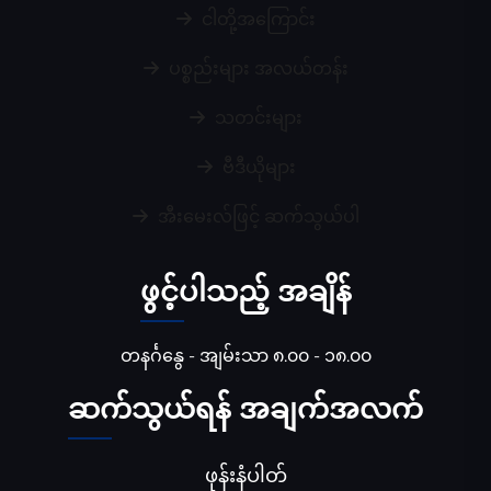
ငါတို့အကြောင်း
ပစ္စည်းများ အလယ်တန်း
သတင်းများ
ဗီဒီယိုများ
အီးမေးလ်ဖြင့် ဆက်သွယ်ပါ
ဖွင့်ပါသည့် အချိန်
တနင်္ဂနွေ - အျမ်းသာ ၈.၀၀ - ၁၈.၀၀
ဆက်သွယ်ရန် အချက်အလက်
ဖုန်းနံပါတ်