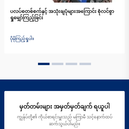
ပလပ်စတစ်စက်နှင့် အသုံးချပုံများအကြောင်း စုံလင်စွာ
ရှုမျှော်ကြည့်ခြင်း
ပိုမိုကြည့်ရှုပါ။
မှတ်တမ်းများ အမှတ်မှတ်ချက် ရယူပါ
ကျွန်ုပ်တို့၏ ကိုယ်စာရင်းမှူးသည် မကြာမီ သင့်နောက်ထပ်
ဆက်သွယ်ပါမည်။