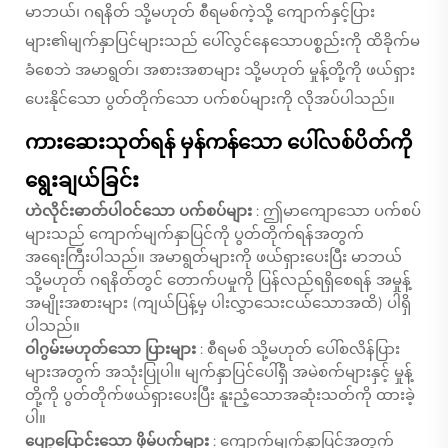
မာဘယ်၊ ဂရနိတ် သို့မဟုတ် စီရမစ်ကဲ့သို့ ကျောက်နှင့်ပြား
များ၏မျက်နှာပြင်များသည် ပေါ်လွင်နေသောပစ္စည်းကို ထိခိုက်မ
ခံစေဘဲ အမာရွတ်၊ အစားအစာများ သို့မဟုတ် မှုန့်တို့ကို ဖယ်ရှား
ပေးနိုင်သော ပွတ်တိုက်သော ပက်စပ်များကို လိုအပ်ပါသည်။
ကားဆေးသုတ်ရန် မှန်ကန်သော ပေါ်လစ်ပိတ်ကို
ရွေးချယ်ခြင်း
ဟဲလိုင်းဓာတ်ပါဝင်သော ပက်စပ်များ
: ဤမာကျောသော ပက်စပ်
များသည် ကျောက်မျက်နှာပြင်ကို ပွတ်တိုက်ရန်အတွက်
အရေးကြီးပါသည်။ အမာရွတ်များကို ဖယ်ရှားပေးပြီး မာဘယ်
သို့မဟုတ် ဂရနိတ်တွင် တောက်ပမှုကို ပြန်လည်ရရှိစေရန် အမှုန့်
အမျိုးအစားများ (ကျယ်ပြန့်မှ ပါးလွှာသေးငယ်သောအထိ) ပါရှိ
ပါသည်။
ဝါဂွမ်းမဟုတ်သော ပြားများ
: စီရမစ် သို့မဟုတ် ပေါ်စလိန်ပြား
များအတွက် အသုံးပြုပါ။ မျက်နှာပြင်ပေါ်ရှိ အမဲစက်များနှင့် မှုန့်
တို့ကို ပွတ်တိုက်ဖယ်ရှားပေးပြီး နူးညံ့သောအဆုံးသတ်ကို ထားခဲ့
ပါ။
ပျော့ပြောင်းသော ဖိုမ်ပက်များ
: ကျောက်မျက်နှာပြင်အတွက်