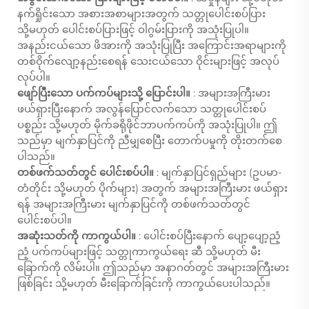
နက်ရှိုင်းသော အစားအစာများအတွက် သတ္တုပေါင်းစပ်ပြား
သို့မဟုတ် ပေါင်းစပ်ပြားဖြင့် ဝါဂွမ်းပြားကို အသုံးပြုပါ။
အနည်းငယ်သော ဖိအားကို အသုံးပြုပြီး အကြောင်းအရာများကို
တစ်ဝိုက်လျော့နည်းစေရန် သေးငယ်သော ဝိုင်းများဖြင့် အလုပ်
လုပ်ပါ။
ဖျော်ပြီးသော ပက်ကပ်များသို့ ပြောင်းပါ။
: အများအကြီးမား
ဖယ်ရှားပြီးနောက် အလွန်ပြောင်လက်သော သတ္တုပေါင်းစပ်
ပစ္စည်း သို့မဟုတ် မိုက်ခရိုဖိုင်ဘာပက်ကပ်ကို အသုံးပြုပါ။ ဤ
သည်မှာ မျက်နှာပြင်ကို ညီမျှစေပြီး တောက်ပမှုကို တိုးတက်စေ
ပါသည်။
တစ်ဖက်သတ်တွင် ပေါင်းစပ်ပါ။
: မျက်နှာပြင်ရှည်များ (ဥပမာ-
တံတိုင်း သို့မဟုတ် ပိုက်များ) အတွက် အများအကြီးမား ဖယ်ရှား
ရန် အများအကြီးမား မျက်နှာပြင်ကို တစ်ဖက်သတ်တွင်
ပေါင်းစပ်ပါ။
အဆုံးသတ်ကို ကာကွယ်ပါ။
: ပေါင်းစပ်ပြီးနောက် ပျော့ပျော့ညံ့
ညံ့ ပက်ကပ်များဖြင့် သတ္တုကာကွယ်ရေး ဆီ သို့မဟုတ် မီး
ခြောက်ကို လိမ်းပါ။ ဤသည်မှာ အနာဂတ်တွင် အများအကြီးမား
ဖြစ်ခြင်း သို့မဟုတ် မီးခြောက်ခြင်းကို ကာကွယ်ပေးပါသည်။