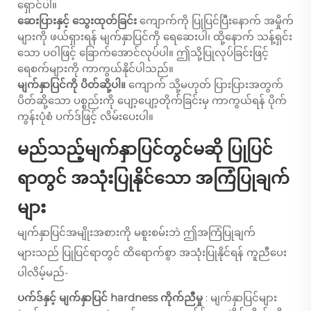
ရှောင်ပါ။
ဆေးပြားနှင့် သွေးထုတ်ခြင်း
ကျောက်ကို ပြုပြင်ပြီးနောက် အမှိုက်
များကို ဖယ်ရှားရန် မျက်နှာပြင်ကို ရေဆေးပါ၊ ထို့နောက် သန့်ရှင်း
သော ပဝါဖြင့် ခြောက်အောင်လုပ်ပါ။ ဤသို့ပြုလုပ်ခြင်းဖြင့်
ရေစက်များကို ကာကွယ်နိုင်ပါသည်။
မျက်နှာပြင်ကို ပိတ်ဆို့ပါ။
ကျောက် သို့မဟုတ် ပြားပြားအတွက်
ပိတ်ဆို့သော ပစ္စည်းကို ပျော့ပျော့တိုက်ခြင်းမှ ကာကွယ်ရန် ပိုက်
ကွန်းပုံစံ ပက်ဒ်ဖြင့် လိမ်းပေးပါ။
မည်သည့်မျက်နှာပြင်တွင်မဆို ပြုပြင်
ရာတွင် အသုံးပြုနိုင်သော အကြံပြုချက်
များ
မျက်နှာပြင်အမျိုးအစားကို မစူးစမ်းဘဲ ဤအကြံပြုချက်
များသည် ပြုပြင်ရာတွင် ထိရောက်စွာ အသုံးပြုနိုင်ရန် ကူညီပေး
ပါလိမ့်မည်-
ပက်ဒ်နှင့် မျက်နှာပြင် hardness ကိုက်ညီမှု
: မျက်နှာပြင်များ