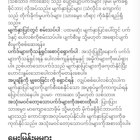
(သစ်သား၊ ကားဆေး) သည် ပျော့ပျော့ပက်ဒ်များ (ဖိုမ်၊ မိုက်ခရို
ဖိုင်ဘာ) လိုအပ်သည်။ မျက်နှာပြင်များ (သံလိုင်း၊ ကျောက်)
သည် တိုက်ခိုက်မှုပက်ဒ်များ (သားမွေး၊ ဟီရာ) ကိုခံနိုင်ရည်ရှိ
သည်။
မျက်နှာပြင်တွင် စမ်းသပ်ပါ
: ပထမဆုံး မျက်နှာပြင်ပေါ်တွင် ပက်
ဒ်နှင့် ပေါလစ်ကိုစမ်းသပ်ပါ။ ပျက်စီးမှု သို့မဟုတ် အရောင်ပျက်
စီးမှုကိုစစ်ဆေးရန်။
ပက်ဒ်များကိုသန့်ရှင်းစောင့်ရှောက်ပါ
: အသုံးပြုပြီးနောက် ပက်ဒ်
များကိုသန့်ရှင်းရန် ပေါလစ်ကျန်ရစ်မှုနှင့် အမှိုက်များကိုဖယ်ရှား
ပါ။ ညစ်ပတ်သောပက်ဒ်သည် မျက်နှာပြင်များကိုခကုတ်နိုင်ပြီး
ဟောင်းနွမ်းသောပေါလစ်ကိုမတန်းစေပါ။
အပူချိန်ကို မျှဝေခြင်း ကို ရှောင်ရန်
: လျှပ်စစ်ပေါလစ်သုံးပါက
မျက်နှာပြင်များကိုပျက်စီးစေနိုင်သော အပူစုပ်မှုကိုကာကွယ်ရန်
ပြောင်းလဲနေပါ။ ဥပမာ- ကားဆေး သို့မဟုတ် သစ်သား။
အသုံးမဝင်တော့သောပက်ဒ်များကိုအစားထိုးပါ
: ပြားပြား
သားမွေး၊ မာကျောသောဖိုမ် သို့မဟုတ် မိုက်ခရိုဖိုင်ဘာပက်ဒ်
များသည် ကောင်းစွာအလုပ်မလုပ်နိုင်ပါ။ မျက်နှာပြင်များကိုခ
ကုတ်နိုင်သည်။ အသုံးမဝင်တော့သောပက်ဒ်များကိုအစားထိုးပါ။
မေးမြန်းမှုများ