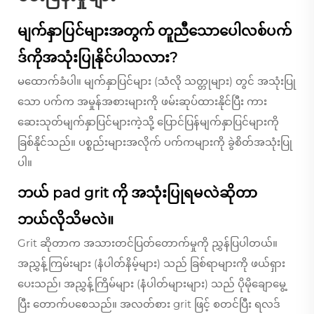
မျက်နှာပြင်များအတွက် တူညီသောပေါလစ်ပက်
ဒ်ကိုအသုံးပြုနိုင်ပါသလား?
မထောက်ခံပါ။ မျက်နှာပြင်များ (သံလို သတ္တုများ) တွင် အသုံးပြု
သော ပက်က အမှုန်အစားများကို ဖမ်းဆုပ်ထားနိုင်ပြီး ကား
ဆေးသုတ်မျက်နှာပြင်များကဲ့သို့ ပြောင်ပြန်မျက်နှာပြင်များကို
ခြစ်နိုင်သည်။ ပစ္စည်းများအလိုက် ပက်ကများကို ခွဲစိတ်အသုံးပြု
ပါ။
ဘယ် pad grit ကို အသုံးပြုရမလဲဆိုတာ
ဘယ်လိုသိမလဲ။
Grit ဆိုတာက အသားတင်ပြတ်တောက်မှုကို ညွှန်ပြပါတယ်။
အညွှန့်ကြမ်းများ (နံပါတ်နိမ့်များ) သည် ခြစ်ရာများကို ဖယ်ရှား
ပေးသည်၊ အညွှန့်ကြိမ်များ (နံပါတ်များများ) သည် ပိုမိုချောမွေ့
ပြီး တောက်ပစေသည်။ အလတ်စား grit ဖြင့် စတင်ပြီး ရလဒ်