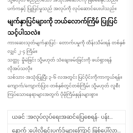
ပက်ကနှင့် ပြုပြင်မှုသည် အလုပ်ကို လုပ်ဆောင်ပေးပါသည်။
မျက်နှာပြင်များကို ဘယ်လောက်ကြိမ် ပြုပြင်
သင့်ပါသလဲ။
ကားဆေးသုတ်မျက်နှာပြင်- တောက်ပမှုကို ထိန်းသိမ်းရန် တစ်နှစ်
လျှင် ၂-၄ ကြိမ်။
သတ္တု- မှိုမဲခြင်း သို့မဟုတ် သံချေးဖမ်းခြင်းကို ဖယ်ရှားရန်
လိုအပ်သလို။
သစ်သား-အသုံးပြုပြီး ၃-၆ လအတွင်း ပြင်ပိုင်းကိုကာကွယ်ရန်။
ကျောက်/ကျောက်ပြား-တစ်နှစ်တွင်တစ်ကြိမ်၊ သို့မဟုတ် လူစီး
ကြပ်သောနေရာများအတွက် ပိုမိုကြိမ်နှုန်းများစွာ။
ယခင် :
အလုပ်လုပ်ရေးအဆင်ပြေစေရန်- ပန်းမြှောက်ကိရိယာများကို အကောင်းဆုံးအခြေအနေတွင် ထိန်းသိမ်းရန် အကြံပြုချက်များ
နောက် :
ပေါလိရှင်းပက်ဒ်များကြောင့် ဖြစ်ပေါ်လာသော သိပ္ပံပညာ-ပစ္စည်းများနှင့် အာဘော်စစ်များကို နားလည်ခြင်း