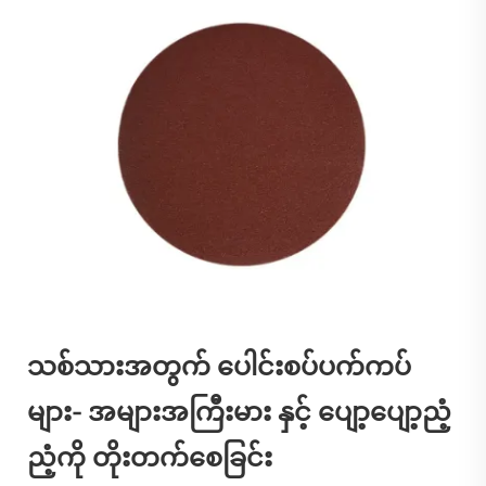
သစ်သားအတွက် ပေါင်းစပ်ပက်ကပ်
များ- အများအကြီးမား နှင့် ပျော့ပျော့ညံ့
ညံ့ကို တိုးတက်စေခြင်း