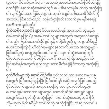
(ဥပမာ- ဝိုင်းလ်မာက်များ) အတွက် အလယ်အလတ်ဖိုမ်ပိတ်ဖြင့်
စတင်ပြီး နောက်ဆုံးအဆင့်တွင် ပေါ့ပါးသောဖိုမ်ပိတ်ကို အသုံးပြု
ပါ။ နက်ရှိုင်းသောခြစ်ရာများအတွက် ကျစ်လစ်သောဖိုမ်ပိတ်ကို
အသုံးပြုနိုင်သော်လည်း လွန်ကဲစွာဖြတ်တောက်မှုမဖြစ်စေရန်
သတိထားရပါမည်။
မိုက်ကရိဖေဘာပဒ်များ
ဖိုမ်အစားထိုးရန် အကောင်းဆုံးနည်း
လမ်းတစ်ခုဖြစ်ပြီး အစမ်းသပ်သူများအတွက် အထူးသင့်လျော်
ပါသည်။ ဖြတ်တောက်နိုင်စွမ်းနှင့် ပေါ့ပါးမှုကို မျှတစွာထိန်းညှိ
ပေးသောကြောင့် ဟိုလိုဂရမ်များ (တောက်ပသော အကဋများ)
ဖြစ်ပေါ်မှုကို လျော့နည်းစေပါသည်။ နောက်ဆုံးအဆင့်တွင်
တိုတောင်းသောမိုက်ခရိုဖိုင်ဘာကို အသုံးပြုပြီး အနည်းငယ်
ပြင်ဆင်ရန်အတွက် ရှည်လျားသောမိုက်ခရိုဖိုင်ဘာကို အသုံးပြု
ပါ။
ဝူလ်ပိတ်များကို ရှောင်ကြဉ်ပါ။
ဝူလ်သည် ကားဆေးအများစု
အတွက် ပြင်းထန်လွန်းပြီး ပြင်ဆင်ရန် အပိုအလုပ်ဖြစ်စေမည့်
ဝိုင်းလ်မာက်များကို အများအားဖြင့် ထားခဲ့တတ်ပါသည်။
ဟောင်းနွမ်းသောကားများတွင် အောက်ဆီဒိုင်းဇေးရှင်းများ
အတွက်သာ ဝူလ်ကို အသုံးပြုပါ၊ နောက်ဆုံးအဆင့်တွင် ဖိုမ်
သို့မဟုတ် မိုက်ခရိုဖိုင်ဘာပိတ်ကို အသုံးပြုပြီး အဆုံးသတ်ပါ။