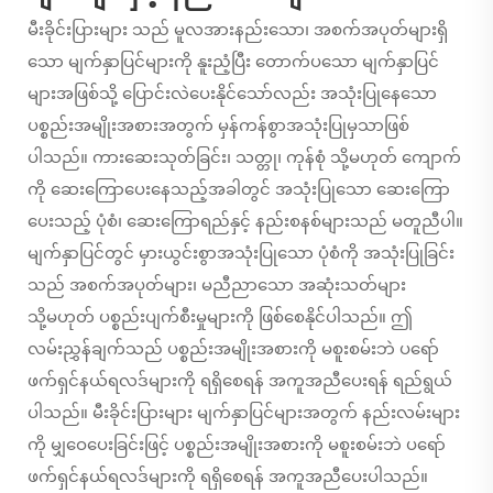
မီးခိုင်းပြားများ
သည် မူလအားနည်းသော၊ အစက်အပုတ်များရှိ
သော မျက်နှာပြင်များကို နူးညံ့ပြီး တောက်ပသော မျက်နှာပြင်
များအဖြစ်သို့ ပြောင်းလဲပေးနိုင်သော်လည်း အသုံးပြုနေသော
ပစ္စည်းအမျိုးအစားအတွက် မှန်ကန်စွာအသုံးပြုမှသာဖြစ်
ပါသည်။ ကားဆေးသုတ်ခြင်း၊ သတ္တု၊ ကုန်စုံ သို့မဟုတ် ကျောက်
ကို ဆေးကြောပေးနေသည့်အခါတွင် အသုံးပြုသော ဆေးကြော
ပေးသည့် ပုံစံ၊ ဆေးကြောရည်နှင့် နည်းစနစ်များသည် မတူညီပါ။
မျက်နှာပြင်တွင် မှားယွင်းစွာအသုံးပြုသော ပုံစံကို အသုံးပြုခြင်း
သည် အစက်အပုတ်များ၊ မညီညာသော အဆုံးသတ်များ
သို့မဟုတ် ပစ္စည်းပျက်စီးမှုများကို ဖြစ်စေနိုင်ပါသည်။ ဤ
လမ်းညွှန်ချက်သည် ပစ္စည်းအမျိုးအစားကို မစူးစမ်းဘဲ ပရော်
ဖက်ရှင်နယ်ရလဒ်များကို ရရှိစေရန် အကူအညီပေးရန် ရည်ရွယ်
ပါသည်။
မီးခိုင်းပြားများ
မျက်နှာပြင်များအတွက် နည်းလမ်းများ
ကို မျှဝေပေးခြင်းဖြင့် ပစ္စည်းအမျိုးအစားကို မစူးစမ်းဘဲ ပရော်
ဖက်ရှင်နယ်ရလဒ်များကို ရရှိစေရန် အကူအညီပေးပါသည်။