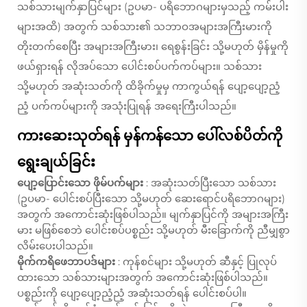
သစ်သားမျက်နှာပြင်များ (ဥပမာ- ပရိဘောဂများမှသည့် ကမ်းပါး
များအထိ) အတွက် သစ်သား၏ သဘာဝအများအကြီးမားကို
တိုးတက်စေပြီး အများအကြီးမား၊ ရေစွန်းခြင်း သို့မဟုတ် မှိန်မှုကို
ဖယ်ရှားရန် လိုအပ်သော ပေါင်းစပ်ပက်ကပ်များ။ သစ်သား
သို့မဟုတ် အဆုံးသတ်ကို ထိခိုက်မှုမှ ကာကွယ်ရန် ပျော့ပျော့ညံ့
ညံ့ ပက်ကပ်များကို အသုံးပြုရန် အရေးကြီးပါသည်။
ကားဆေးသုတ်ရန် မှန်ကန်သော ပေါ်လစ်ပိတ်ကို
ရွေးချယ်ခြင်း
ပျော့ပြောင်းသော ဖိုမ်ပက်များ
: အဆုံးသတ်ပြီးသော သစ်သား
(ဥပမာ- ပေါင်းစပ်ပြီးသော သို့မဟုတ် ဆေးရောင်ပရိဘောဂများ)
အတွက် အကောင်းဆုံးဖြစ်ပါသည်။ မျက်နှာပြင်ကို အများအကြီး
မား မဖြစ်စေဘဲ ပေါင်းစပ်ပစ္စည်း သို့မဟုတ် မီးခြောက်ကို ညီမျှစွာ
လိမ်းပေးပါသည်။
မိုက်ကရိဖေဘာပဒ်များ
: ကုန်စင်များ သို့မဟုတ် ဆီနှင့် ပြုလုပ်
ထားသော သစ်သားများအတွက် အကောင်းဆုံးဖြစ်ပါသည်။
ပစ္စည်းကို ပျော့ပျော့ညံ့ညံ့ အဆုံးသတ်ရန် ပေါင်းစပ်ပါ။