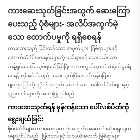
ကားဆေးသုတ်ခြင်းအတွက် ဆေးကြော
ပေးသည့် ပုံစံများ- အလိပ်အကွက်မဲ့
သော တောက်ပမှုကို ရရှိစေရန်
ကားဆေးသည် ပြင်းထန်သော အမှတ်များ၊ ခြစ်ရာများနှင့်
အောက်ဆီဒိုင်းဇေးရှင်းများကို ဖယ်ရှားရန် သေးငယ်သော
သန့်ရှင်းရေးပြုလုပ်ရမည်ဖြစ်ပြီး အကာကွယ်လွှာကို ထိခိုက်မှုမရှိ
စေရန် လိုအပ်ပါသည်။ ဆေးသုတ်ပြီးနောက် မှန်ပြောင်
မျက်နှာပြင်ကို ရရှိရန်အတွက် မှန်ကန်သော ပေါ်လစ်ပိတ်များနှင့်
နည်းစနစ်များကို အသုံးပြုရပါမည်။
ကားဆေးသုတ်ရန် မှန်ကန်သော ပေါ်လစ်ပိတ်ကို
ရွေးချယ်ခြင်း
ဖိုမ်ပက်ဒ်များ
ကားဆေးသုတ်ရန်အတွက် အကောင်းဆုံးရွေးချယ်
စရာဖြစ်ပါသည်။ ပြင်းအားနှင့် အလယ်အလတ် ခြစ်ရာများ