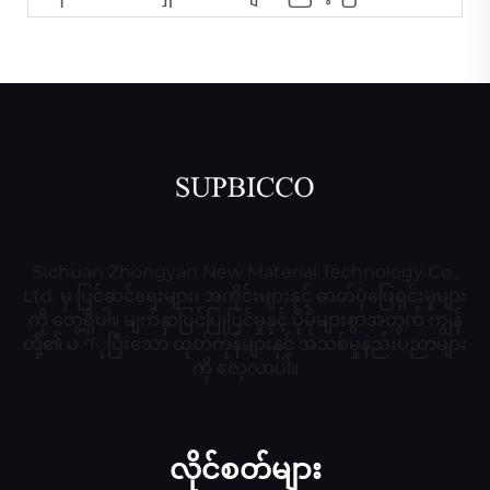
Sichuan Zhongyan New Material Technology Co.,
Ltd. မှ ပြင်ဆင်ရေးများ၊ အကိုင်းများနှင့် ဓာတ်ပုံဖြေရှင်းမှုများ
ကို တွေ့ရှိပါ။ မျက်နှာပြင်ပြုပြင်မှုနှင့် ပိုမိုများစွာအတွက် ကျွန်
တို့၏ ပণုပြီးသော ထုတ်ကုန်များနှင့် အသစ်မှုနည်းပညာများ
ကို လေ့လာပါ။
လိုင်စတ်များ