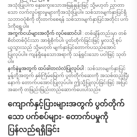
အသုံးပြုပါက နှေးကွေးသောအမြန်နှုန်းဖြင့် သို့မဟုတ် ညှာတာ
သော လက်လှုပ်ရှားမှုများကိုအသုံးပြုပါ။ သစ်သားမျက်နှာပြင်ရှိ
သဘာဝပုံစံကို တိုးတက်စေရန် သစ်သားမျက်နှာပြင်အတိုင်း ပက်
ဒ်ကိုရွှေ့ပါ။
အကွက်ငယ်များအလိုက် လုပ်ဆောင်ပါ
: တစ်ချိန်တည်းမှာ တစ်
စိတ်တစ်ပိုင်းသာ အာရုံစိုက်ပါ၊ ပွတ်တိုက်ခြင်းဖြင့် မူလသို့ စုပ်
ယူသွားသည် သို့မဟုတ် မျက်နှာပြင်တောက်ပသည်အောင်
ပြုလုပ်ပါ။ ကျန်ရှိနေသောအရာကို သန့်ရှင်းသော ပဝါဖြင့် သုတ်
ပါ။
နက်နဲမှုအတွက် ထပ်ခါတလဲလဲပြုလုပ်ပါ
: သစ်သားမျက်နှာပြင်
မှုန့်တို့အတွက် နှစ်ကြိမ်မြောက် ပွတ်တိုက်ဆေးကို အသစ်ထည့်ပြီး
နောက် တောက်ပအောင်ပြုလုပ်ပါ။ ဤသို့ပြုလုပ်ခြင်းဖြင့် အပြင်
အဆကို တဖြည်းဖြည်းတည်ဆောက်ပေးပါသည်။
ကျောက်နှင့်ပြားများအတွက် ပွတ်တိုက်
သော ပက်စပ်များ- တောက်ပမှုကို
ပြန်လည်ရရှိခြင်း