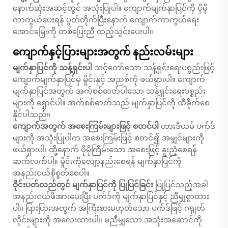
နောက်ဆုံးအဆင့်တွင် အသုံးပြုပါ။ ကျောက်မျက်နှာပြင်ကို ပိုမို
ကာကွယ်ပေးရန် ပွတ်တိုက်ပြီးနောက် ကျောက်ကာကွယ်ရေး
အောင်မြှေးကို တစ်ပြေးညီ ထည့်သွင်းပေးပါ။
ကျောက်နှင့်ပြားများအတွက် နည်းလမ်းများ
မျက်နှာပြင်ကို သန့်ရှင်းပါ
သင့်တော်သော သန့်ရှင်းရေးပစ္စည်းဖြင့်
ကျောက်မျက်နှာပြင်မှ မှိုင်းနှင့် အညစ်ကို ဖယ်ရှားပါ။ ကျောက်
မျက်နှာပြင်အတွက် အက်စစ်ဓာတ်ပါသော သန့်ရှင်းရေးပစ္စည်း
များကို ရှောင်ပါ။ အက်စစ်ဓာတ်သည် မျက်နှာပြင်ကို ထိခိုက်စေ
နိုင်ပါသည်။
ကျောက်အတွက် အစေးကြမ်းများဖြင့် စတင်ပါ
ဟားဒီယမ် ပက်ဒ်
များကို အသုံးပြုပါက အစေးကြမ်းဖြင့် စတင်၍ အမျှင်များကို
ဖယ်ရှားပါ၊ ထို့နောက် ပိုမိုကြိမ်းသော အစေးဖြင့် နူးညံ့စေရန်
ဆက်လက်ပါ။ မှိုင်းကိုလျော့နည်းစေရန် မျက်နှာပြင်ကို
အနည်းငယ်စိုစွတ်စေပါ။
ဝိုင်းပတ်လည်တွင် မျက်နှာပြင်ကို ပြုပြင်ခြင်း
ပြုပြင်သည့်အခါ
အနည်းငယ်ဖိအားပေးပြီး ပက်ဒ်ကို မျက်နှာပြင်နှင့် ညီမျှစွာထား
ပါ။ ပြားပြားအတွက် အကြီးစားမဟုတ်သော ပက်ဒ်ဖြင့် ဂရုုတ်
လိုင်းများကို အလေးထားပါ။ မညီမျှသော အသုံးအဆောင်ကို