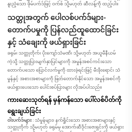
နူးညံ့သော ဖိုမ်ပက်ဒ်ဖြင့် ဝက်စ် သို့မဟုတ် ဆီလန့်ကို ထည့်ပါ။
သတ္တုအတွက် ပေါလစ်ပက်ဒ်များ-
တောက်ပမှုကို ပြန်လည်ထူထောင်ခြင်း
နှင့် သံချေးကို ဖယ်ရှားခြင်း
ခရုမ်၊ သတ္တုတိုက်၊ ပိုးကျော်သံမဏိ၊ သို့မဟုတ် အယူမီနီယမ်
ကဲ့သို့ သတ္တုပြားမျက်နှာပြင်များကို အမှုန်အစင်ကင်းသော
တောက်ပသော ပြောင်လက်မှုကို ထားခဲ့ရင်းဖြင့် မီးခိုးရောင်၊ သံ
မှုန်နှင့် အစားအစာများကို ဖြတ်တောက်နိုင်သော အမှုန်အစင်ကို
ဖယ်ရှားပေးသော ပေါင်းစပ်ပြားများ လိုအပ်ပါသည်။
ကားဆေးသုတ်ရန် မှန်ကန်သော ပေါ်လစ်ပိတ်ကို
ရွေးချယ်ခြင်း
ဝါးပက်ဒ်များ
: သံမှုန်များ၊ နက်ရှိုင်းသော အစားအစာများနှင့်
သတ္တုတိုက် သို့မဟုတ် ခရုမ်မှ အောက်ဆီဒိုင်းဇေးရှင်းကို ဖယ်ရှား