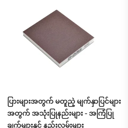
ပြားများအတွက် မတူညဲ့ မျက်နှာပြင်များ
အတွက် အသုံးပြုနည်းများ - အကြံပြု
ချက်များနှင့် နည်းလမ်းများ