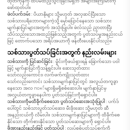
ထုတ်ကုန်ကို ထပ်မံထည့်သွင်းခြင်းမရှိဘဲ အများအကြီးမားကို
ဖော်ထုတ်ပါ။
ဖဲလ်ပက်ဒမ်း
: ပိယာနိုများ သို့မဟုတ် အလှဆင်ပြီးသော
သစ်သားပရိဘောဂများကဲ့သို့ မှော်ပြောင်နေသော သစ်သား
မျက်နှာပြင်များအတွက် အသုံးပြုပါ။ ဖဲလ်သည် ညှာတာပြီး
သိပ်သည်းသောအထည်ဖြစ်သည့်အတွက် ပွတ်သပ်မှုအနည်းငယ်
ဖြင့် တောက်ပသော အရိပ်အယာကို ဖန်တီးပေးနိုင်ပါသည်။
သစ်သားပွတ်သပ်ခြင်းအတွက် နည်းလမ်းများ
သစ်သားကို ပြင်ဆင်ခြင်း
: မှိုင်းကိုဖယ်ရှားရန် ခြောက်သော ပဝါ
ဖြင့် မျက်နှာပြင်ကိုသန့်ရှင်းပါ။ ဆေးသုတ်ထား
သော်လည်းကောင်း၊ လက်ဖက်ကျိုးသုတ်ထား
သော်လည်းကောင်း သစ်သားမျက်နှာပြင်တွင် အလွယ်တကူခွာ
နေသော အလ пок်များရှိမရှိစစ်ဆေးပါ။ မျက်နှာပြင်မှ
အလွယ်တကူခွာနေပါက ပွတ်သပ်ခြင်းကိုရှောင်ပါ။
သစ်သားကိုမထိခိုက်စေသော ပွတ်သပ်ဆေးအသုံးပြုပါ
: ပက်ဒ်
ပေါ်တွင် သစ်သားပွတ်သပ်ဆေး၊ မီးခိုးဆေး သို့မဟုတ် ဆီ
အနည်းငယ်ကို လိမ်းပါ။ သစ်သားမျက်နှာပြင်များကို ထိခိုက်စေ
နိုင်သော တိုက်စားနိုင်သော ပွတ်သပ်ဆေးများကို ရှောင်ပါ။
ဖိအားနည်းနည်းဖြင့် ပွတ်သပ်ပါ
: လျှပ်စစ်ပွတ်သပ်စက်ကို