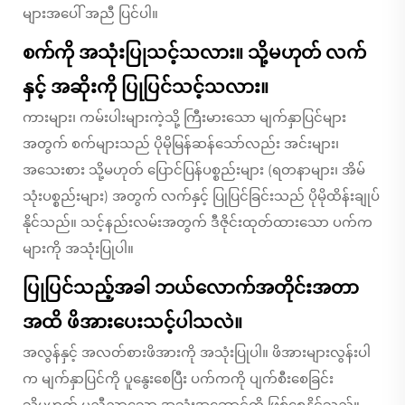
များအပေါ် အညီ ပြင်ပါ။
စက်ကို အသုံးပြုသင့်သလား။ သို့မဟုတ် လက်
နှင့် အဆိုးကို ပြုပြင်သင့်သလား။
ကားများ၊ ကမ်းပါးများကဲ့သို့ ကြီးမားသော မျက်နှာပြင်များ
အတွက် စက်များသည် ပိုမိုမြန်ဆန်သော်လည်း အင်းများ၊
အသေးစား သို့မဟုတ် ပြောင်ပြန်ပစ္စည်းများ (ရတနာများ၊ အိမ်
သုံးပစ္စည်းများ) အတွက် လက်နှင့် ပြုပြင်ခြင်းသည် ပိုမိုထိန်းချုပ်
နိုင်သည်။ သင့်နည်းလမ်းအတွက် ဒီဇိုင်းထုတ်ထားသော ပက်က
များကို အသုံးပြုပါ။
ပြုပြင်သည့်အခါ ဘယ်လောက်အတိုင်းအတာ
အထိ ဖိအားပေးသင့်ပါသလဲ။
အလွန်နှင့် အလတ်စားဖိအားကို အသုံးပြုပါ။ ဖိအားများလွန်းပါ
က မျက်နှာပြင်ကို ပူနွေးစေပြီး ပက်ကကို ပျက်စီးစေခြင်း
သို့မဟုတ် မညီညာသော အသုံးအဆောင်ကို ဖြစ်စေနိုင်သည်။