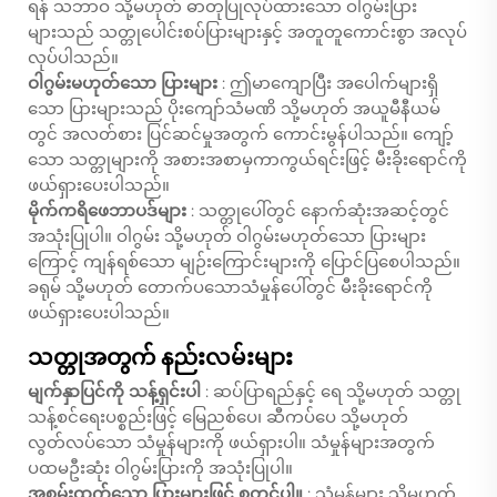
ရန် သဘာဝ သို့မဟုတ် ဓာတုပြုလုပ်ထားသော ဝါဂွမ်းပြား
များသည် သတ္တုပေါင်းစပ်ပြားများနှင့် အတူတူကောင်းစွာ အလုပ်
လုပ်ပါသည်။
ဝါဂွမ်းမဟုတ်သော ပြားများ
: ဤမာကျောပြီး အပေါက်များရှိ
သော ပြားများသည် ပိုးကျော်သံမဏိ သို့မဟုတ် အယူမီနီယမ်
တွင် အလတ်စား ပြင်ဆင်မှုအတွက် ကောင်းမွန်ပါသည်။ ကျော့်
သော သတ္တုများကို အစားအစာမှကာကွယ်ရင်းဖြင့် မီးခိုးရောင်ကို
ဖယ်ရှားပေးပါသည်။
မိုက်ကရိဖေဘာပဒ်များ
: သတ္တုပေါ်တွင် နောက်ဆုံးအဆင့်တွင်
အသုံးပြုပါ။ ဝါဂွမ်း သို့မဟုတ် ဝါဂွမ်းမဟုတ်သော ပြားများ
ကြောင့် ကျန်ရစ်သော မျဉ်းကြောင်းများကို ပြောင်ပြစေပါသည်။
ခရုမ် သို့မဟုတ် တောက်ပသောသံမှုန်ပေါ်တွင် မီးခိုးရောင်ကို
ဖယ်ရှားပေးပါသည်။
သတ္တုအတွက် နည်းလမ်းများ
မျက်နှာပြင်ကို သန့်ရှင်းပါ
: ဆပ်ပြာရည်နှင့် ရေ သို့မဟုတ် သတ္တု
သန့်စင်ရေးပစ္စည်းဖြင့် မြေညစ်ပေ၊ ဆီကပ်ပေ သို့မဟုတ်
လွတ်လပ်သော သံမှုန်များကို ဖယ်ရှားပါ။ သံမှုန်များအတွက်
ပထမဦးဆုံး ဝါဂွမ်းပြားကို အသုံးပြုပါ။
အစွမ်းထက်သော ပြားများဖြင့် စတင်ပါ။
: သံမှုန်များ သို့မဟုတ်