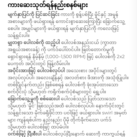
ကားဆေးသုတ်ရန်နည်းစနစ်များ
မျက်နှာပြင်ကို ပြင်ဆင်ခြင်း
ကားကို စွန့်ပစ်ပြီး မှိုင်နှင့် အမှုန်
အစားများကို ဖယ်ရှားရန် ကောင်းစွာဆေးကြောပြီး ခြောက်သွေ့
စေပါ။ အမျှင်များကို ဖယ်ရှားရန် မျက်နှာပြင်ကို ကလေးဖြင့်
သန့်ရှင်းပါ။
မျှတစွာ ပေါလစ်ကို ထည့်ပါ
ပေါလစ်အနည်းငယ် (ကွာတာ
အရွယ်အစားခန့်) ကို ပက်ဒ်ပေါ်တင်ပါ။ ဖြတ်တောက်မှုကို
ရှောင်ရှားရန် နိမ့်နိမ့် (1,000–1,500 RPM) ဖြင့် ပေါလစ်ကို 2x2
ပေကုတ် အပိုင်းတွင် ဖြန့်လိမ်းပါ။
အပိုင်းအားဖြင့် ပေါလစ်လုပ်ပါ
အသေးစား အပိုင်းများတွင်
အလုပ်လုပ်ပါ၊ အလေးချိန်နှင့် အလတ်စား ဖိအားကို အသုံးပြုပါ။
တစ်ပြိုင်နက်တည်း ဖြစ်စေရန် ပေါလစ်ကို ဖုံးအုပ်ထားသော
စက်ဝိုင်းပုံ သို့မဟုတ် ကရိုက်စက်ပုံစံများတွင် ရွှေ့ပါ။
ခြောက်သွေ့မှုကို စစ်ဆေးပါ
ပေါလစ်သည် ပြတ်သားသော
သို့မဟုတ် 'မှိုင်' ဖြစ်သည်အထိ ပေါလစ်လုပ်ပါ၊ နောက်ပိုင်းတွင်
သန့်ရှင်းသော မိုက်ခရိုဖိုင်ဘာ ပဝါဖြင့် ဖယ်ရှားပါ။ swirl အမှတ်
များ ကျန်ရစ်ပါက နည်းနည်း ပိုမို တိုက်ခိုက်သော ပက်ဒ်
သို့မဟုတ် ပေါလစ်ဖြင့် ထပ်မံပါ။
ဝက်စ်ဖြင့် ပြီးစီးပါ
ပေါလစ်လုပ်ပြီးနောက် ဆေးကို ကာကွယ်ရန်