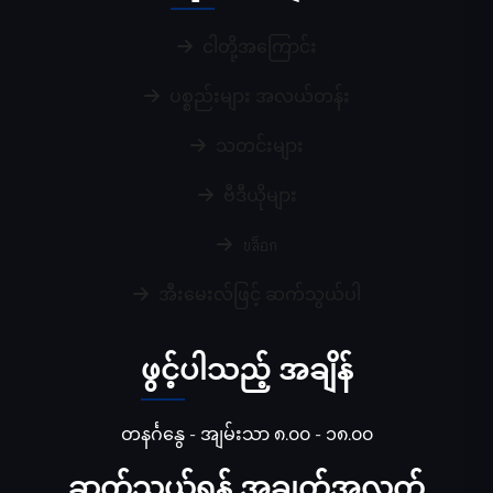
ငါတို့အကြောင်း
ပစ္စည်းများ အလယ်တန်း
သတင်းများ
ဗီဒီယိုများ
บล็อก
အီးမေးလ်ဖြင့် ဆက်သွယ်ပါ
ဖွင့်ပါသည့် အချိန်
တနင်္ဂနွေ - အျမ်းသာ ၈.၀၀ - ၁၈.၀၀
ဆက်သွယ်ရန် အချက်အလက်