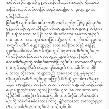
အစိတ်အပိုင်းများကို စွန့်ပစ်စေနိုင်ပါသည်။ အသုံးပြုပြီးနောက်
အမြန်အသုတ်သပ်ပေးခြင်းသည် အကျိုးကျေးဇူးများစွာ ပေး
စွမ်းနိုင်ပါသည်-
ပြင်ပကို သုတ်သပ်ပေးပါ။
: ကိရိယာ၏ မျက်နှာပြင်မှ မှုန့်မှောင်း၊
မှုန့်ညှင်း သို့မဟုတ် ဆီကြွပ်ကပ်နေမှုများကို ဖယ်ရှားရန် သန့်ရှင်း
ပြီး ခြောက်သော ပဝါဖြင့် သုတ်ပါ။ ပေါင်းကပ်နေသော အကြွပ်
များ (ဥပမာ- ဆေးသုတ်ထားခြင်း သို့မဟုတ် ကျူပ်ကပ်နေမှုများ)
အတွက် ပဝါကို ပျော့ပျော့ညှင်းသော ဆပ်ပြာရည်နှင့် ရေဖြင့်
စိုစွတ်စေပါ။ ပလပ်စတစ် သို့မဟုတ် ရောဘာအစိတ်အပိုင်းများ
ကို ထိခိုက်စေနိုင်သော ဓာတုပစ္စည်းများကို ရှောင်ကြဉ်ပါ။
လေပေါက်များကို သန့်ရှင်းအောင်ပြုလုပ်ပါ။
: ဓာတ်လေကိရိယာ
များတွင် အပူချိန်ကို လျော့ချရန်အတွက် လေပေါက်များ ပါရှိ
ပါသည်။ ထိုလေပေါက်များသည် သစ်ချောင်းမှုန့်၊ မှုန့်မှောင်း
သို့မဟုတ် အစိတ်အပိုင်းများကြောင့် ပိတ်ဆို့သွားပါက ကိရိယာ
သည် အပူချိန်များလာနိုင်ပါသည်။ လေပေါက်များကို သန့်ရှင်းရန်
ပျော့ပျော့ညှင်းသော တုတ်ပြား သို့မဟုတ် ဖိနှိပ်ထားသော လေ
(နိမ့်ပိုင်းဖိအားဖြင့်) ကို အသုံးပြုပါ။ အတွင်းပိုင်းအစိတ်အပိုင်း
များကို ထိခိုက်စေနိုင်သောကြောင့် မြှုပ်ထားသော အရာဝတ္ထုများ
ကို လေပေါက်များအတွင်းသို့ ထည့်သွင်းပါ။