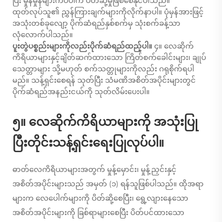
ပြီး မှုန်မှုန်များကပ်ပါက ပိတ်ဆို့မှုဖြစ်စေနိုင်ပါသည်။
ထုတ်လုပ်သူ၏ ညွှန်ကြားချက်များကိုလိုက်နာပါ။ ပုံမှန်အားဖြင့်
အသုံးတစ်ခုလျော့ ပိုက်ဆံရည်နှစ်စက်မှ သုံးစက်ခန့်သာ
လုံလောက်ပါသည်။
ပူးတွဲပစ္စည်းများကိုလည်းပိုက်ဆံရည်ထည့်ပါ။
၄။ လေဆိုက်
ကိရိယာများနှင့်ချိတ်ဆက်ထားသော ကြိတ်စက်ခေါင်းများ၊ ချုပ်
သေတ္တာများ သို့မဟုတ် စက်သတ္တုများကိုလည်း ဂရုစိုက်ရပါ
မည်။ သန့်ရှင်းစေရန် သုတ်ပြီး သံမဏိအစိတ်အပိုင်းများတွင်
ပိုက်ဆံရည်အနည်းငယ်ကို သုတ်လိမ်းပေးပါ။
၅။ လေဆိုက်ကိရိယာများကို အသုံးပြု
ပြီးတိုင်းသန့်ရှင်းရေးပြုလုပ်ပါ။
ဓာတ်လေကိရိယာများအတွက် မှုန့်မှောင်း၊ မှုန့်ညှင်းနှင့်
အစိတ်အပိုင်းများသည် အမှတ် (၁) ရန်သူဖြစ်ပါသည်။ ထိုအရာ
များက လေပေါက်များကို ပိတ်ဆို့စေပြီး၊ ရွေ့လျားနေသော
အစိတ်အပိုင်းများကို ခြစ်ရာများစေပြီး ပိတ်ပင်ထားသော