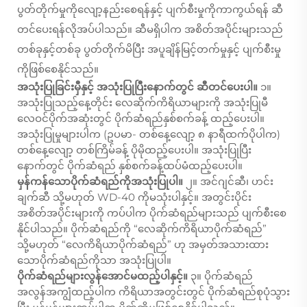
ပွတ်တိုက်မှုကိုလျော့နည်းစေရန်နှင့် ပျက်စီးမှုကိုကာကွယ်ရန် ဆီ
တင်ပေးရန်လိုအပ်ပါသည်။ ဆီမရှိပါက အစိတ်အပိုင်းများသည်
တစ်ခုနှင့်တစ်ခု ပွတ်တိုက်မိပြီး အပူချိန်မြင့်တက်မှုနှင့် ပျက်စီးမှု
ကိုဖြစ်စေနိုင်သည်။
အသုံးပြုခြင်းမှီနှင့် အသုံးပြုပြီးနောက်တွင် ဆီတင်ပေးပါ။
၁။
အသုံးပြုသည့်နေ့တိုင်း လေဆိုက်ကိရိယာများကို အသုံးပြုမီ
လေဝင်ပိုက်အဆုံးတွင် ပိုက်ဆံရည်နှစ်စက်ခန့် ထည့်ပေးပါ။
အသုံးပြုမှုများပါက (ဥပမာ- တစ်နေ့လျော့ ၈ နာရီထက်ပိုပါက)
တစ်နေ့လျော့ တစ်ကြိမ်ခန့် ပိုမိုထည့်ပေးပါ။ အသုံးပြုပြီး
နောက်တွင် ပိုက်ဆံရည် နှစ်စက်ခန့်ထပ်မံထည့်ပေးပါ။
မှန်ကန်သောပိုက်ဆံရည်ကိုအသုံးပြုပါ။
၂။ အင်ဂျင်ဆီ၊ ဟင်း
ချက်ဆီ သို့မဟုတ် WD-40 ကိုမသုံးပါနှင့်။ အတွင်းပိုင်း
အစိတ်အပိုင်းများကို ကပ်ပါက ပိုက်ဆံရည်များသည် ပျက်စီးစေ
နိုင်ပါသည်။ ပိုက်ဆံရည်ကို “လေဆိုက်ကိရိယာပိုက်ဆံရည်”
သို့မဟုတ် “လေကိရိယာပိုက်ဆံရည်” ဟု အမှတ်အသားထား
သောပိုက်ဆံရည်ကိုသာ အသုံးပြုပါ။
ပိုက်ဆံရည်များလွန်အောင်မထည့်ပါနှင့်။
၃။ ပိုက်ဆံရည်
အလွန်အကျွံထည့်ပါက ကိရိယာအတွင်းတွင် ပိုက်ဆံရည်စုပုံသွား