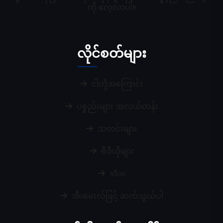
ကို လေ့လာပါ။
လိုင်စတ်များ
ငါတို့အကြောင်း
ပစ္စည်းများ အလယ်တန်း
သတင်းများ
ဗီဒီယိုများ
บล็อก
အီးမေးလ်ဖြင့် ဆက်သွယ်ပါ