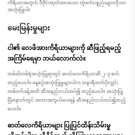
ကိရိယာအတွက် ဒီဇိုင်းထုတ်ထားသော တွဲဖက်ပစ္စည်းများကိုသာ
အသုံးပြုပါ။
မေးမြန်းမှုများ
ငါ၏ လေဖိအားကိရိယာများကို ဆီဖြည့်ရမည့်
အကြိမ်ရေမှာ ဘယ်လောက်လဲ။
တစ်ခါတစ်ရံအသုံးပြုရာတွင် ဓာတ်လေကိရိယာဆီ ၂–၃ စက်
ထည့်ပေးပါ။ နေ့စဉ်အသုံးပြုမှုများပါက (၈နာရီထက်ပိုလျှင်)
တစ်ဝက်ခန့်အထိ ဆီအနည်းငယ်ထပ်၍ ထည့်ပေးပါ။ အသုံးပြု
ပြီးနောက်တွင် အကာအကွယ်ပေးရန် ဆီအနည်းငယ်ထပ်၍ထည့်
ပေးပါ။
ဓာတ်လေကိရိယာများ ပြုပြင်ထိန်းသိမ်းမှု