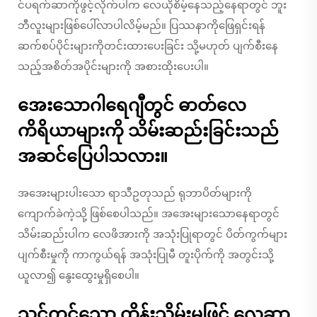
င်ပရက်ဆာကိုဖွင့်လိုက်ပါက လေယိုစိမ့်နေသည့်နေရာတွင် ဘူး
ဘီလူးများဖြစ်ပေါ်လာပါလိမ့်မည်။ ပြဿနာကိုဖြေရှင်းရန်
ဆက်စပ်ပိုင်းများကိုတင်းထားပေးခြင်း သို့မဟုတ် ပျက်စီးနေ
သည့်အစိတ်အပိုင်းများကို အစားထိုးပေးပါ။
အေးသောဂါရေဂျီတွင် ဓာတ်လေ
ကိရိယာများကို သိမ်းဆည်းခြင်းသည်
အဆင်ပြေပါသလား။
အအေးများပါးသော ရာသီဥတုသည် ရုဘာပိတ်များကို
ကျောက်ခဲကဲ့သို့ ဖြစ်စေပါသည်။ အအေးများသောနေရာတွင်
သိမ်းဆည်းပါက လေဖိအားကို အသုံးပြုရာတွင် ပိတ်ကွက်များ
ပျက်စီးမှုကို ကာကွယ်ရန် အသုံးပြုမီ တူးပိုက်ကို အတွင်းသို့
ယူလာ၍ နွေးထွေးမှုရှိစေပါ။
သင့်တင့်သော ထိန်းသိမ်းမှုဖြင့် လေဆာ