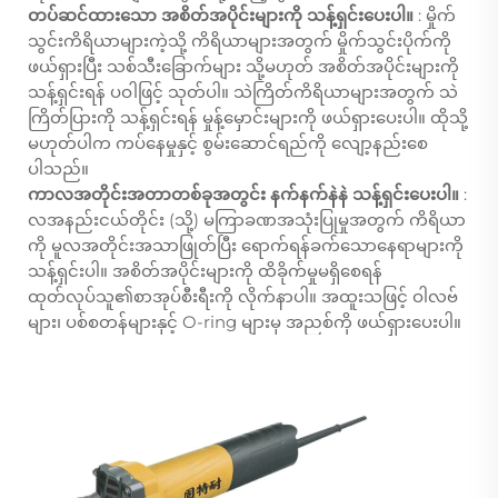
တပ်ဆင်ထားသော အစိတ်အပိုင်းများကို သန့်ရှင်းပေးပါ။
: မှိုက်
သွင်းကိရိယာများကဲ့သို့ ကိရိယာများအတွက် မှိုက်သွင်းပိုက်ကို
ဖယ်ရှားပြီး သစ်သီးခြောက်များ သို့မဟုတ် အစိတ်အပိုင်းများကို
သန့်ရှင်းရန် ပဝါဖြင့် သုတ်ပါ။ သဲကြိတ်ကိရိယာများအတွက် သဲ
ကြိတ်ပြားကို သန့်ရှင်းရန် မှုန့်မှောင်းများကို ဖယ်ရှားပေးပါ။ ထိုသို့
မဟုတ်ပါက ကပ်နေမှုနှင့် စွမ်းဆောင်ရည်ကို လျော့နည်းစေ
ပါသည်။
ကာလအတိုင်းအတာတစ်ခုအတွင်း နက်နက်နဲနဲ သန့်ရှင်းပေးပါ။
:
လအနည်းငယ်တိုင်း (သို့) မကြာခဏအသုံးပြုမှုအတွက် ကိရိယာ
ကို မူလအတိုင်းအသာဖြုတ်ပြီး ရောက်ရန်ခက်သောနေရာများကို
သန့်ရှင်းပါ။ အစိတ်အပိုင်းများကို ထိခိုက်မှုမရှိစေရန်
ထုတ်လုပ်သူ၏စာအုပ်စီးရီးကို လိုက်နာပါ။ အထူးသဖြင့် ဝါလဗ်
များ၊ ပစ်စတန်များနှင့် O-ring များမှ အညစ်ကို ဖယ်ရှားပေးပါ။