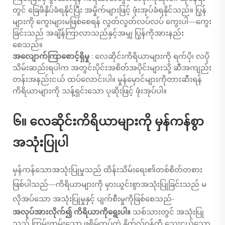
တွင် ခြေဖိနှိပ်ခံရနိုင်ပြီး အမှိုက်များဖြင့် ဖုံးအုပ်ခံရနိုင်သည်။ ပြွန်
များကို ကွေးများမဖြစ်စေရန် လွတ်လွတ်လပ်လပ် ကွေးပါ—ကွေး
ခြင်းသည် အချိန်ကြာလာသည်နှင့်အမျှ ပြွန်ကိုအားနည်း
စေသည်။
အလျောက်ကြာစောင့်ရှိမှု
: လေဆိုင်းကိရိယာများကို ရက်ပို၊ လပို
သိမ်းဆည်းရပါက အတွင်းပိုင်းအစိတ်အပိုင်းများသို့ ဆီအကျည်း
တန်းအနည်းငယ် ထပ်လောင်းပါ။ မှုန်မှောင်များကိုတားဆီးရန်
ကိရိယာများကို သန့်ရှင်းသော ပုဆိုးဖြင့် ဖုံးအုပ်ပါ။
၆။ လေဆိုင်းကိရိယာများကို မှန်ကန်စွာ
အသုံးပြုပါ
မှန်ကန်သောအသုံးပြုမှုသည် ထိန်းသိမ်းရေး၏တစ်စိတ်တစား
ဖြစ်ပါသည်—ကိရိယာများကို မှားယွင်းစွာအသုံးပြုခြင်းသည် မ
လိုအပ်သော အသုံးပြုမှုနှင့် ပျက်စီးမှုကိုဖြစ်စေသည်-
အလုပ်အားလိုက်၍ ကိရိယာကိုရွေးပါ။
သစ်သားတွင် အသုံးပြု
သည့် ကြမ်းတမ်းသော ဖရိမ်တပ်တဲ့ နိုက်လ်ဂန်ကို သေးငယ်သော