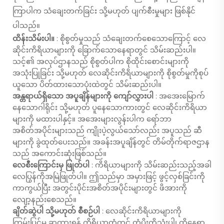
ကြာပါက သံချေးတက်ခြင်း သို့မဟုတ် ပျက်စီးမှုများ ဖြစ်နိုင်
ပါသည်။
ထိန်းသိမ်းပါ။
: စိုစွတ်မှုသည် သံချေးတက်စေသောကြောင့် လေ
ဆိုင်းကိရိယာများကို ခြောက်သောနေရာတွင် သိမ်းဆည်းပါ။
သင့်၏ အလုပ်ဌာနသည် စိုစွတ်ပါက စိုထိုင်းစောင်းများကို
အသုံးပြုခြင်း သို့မဟုတ် လေဆိုင်းကိရိယာများကို စိုစွတ်မှုကိုစုပ်
ယူသော ပိတ်ထားသောပုံးထဲတွင် သိမ်းဆည်းပါ။
အန္တရာယ်ရှိသော အပူချိန်များကို ကျော်လွှားပါ
: အအေးမြောက်
နေသောဂါရိုင်း သို့မဟုတ် ပူနေသောကားတွင် လေဆိုင်းကိရိယာ
များကို မထားပါနှင့်။ အအေးများလွန်းပါက ရော်ဘာ
အစိတ်အပိုင်းများသည် ကျိုးပဲ့လွယ်သော်လည်း အပူသည် ဆီ
များကို ခွဲထုတ်ပေးသည်။ အခန်းအပူချိန်တွင် တိမ်တိုက်ရာဇဌာန
သည် အကောင်းဆုံးဖြစ်သည်။
လေစီးကြောင်းမှ ဖြုတ်ပါ
: ကိရိယာများကို သိမ်းဆည်းသည့်အခါ
လေပြွန်ကိုအမြဲဖြုတ်ပါ။ ဤသည်မှာ အမှားဖြင့် ဖွင့်လှစ်ခြင်းကို
ကာကွယ်ပြီး အတွင်းပိုင်းအစိတ်အပိုင်းများတွင် ဖိအားကို
လျော့နည်းစေသည်။
ချိတ်ဆွဲပါ သို့မဟုတ် စီစဉ်ပါ
: လေဆိုင်းကိရိယာများကို
ကြမ်းပြင်မှ ခွာထားရန် ကိရိယာတံတွင် တံပိုးကိုသုံးပါ၊ ထိုနေရာ