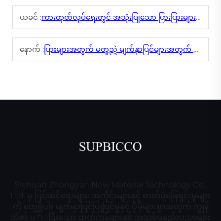
ယခင် :
ကားထုတ်လုပ်ရေးတွင် အသုံးပြုသော ပြားပြားများအတွက် အရေးကြီးသော အချက်များ
နောက် :
ပြားများအတွက် မတူညဲ့ မျက်နှာပြင်များအတွက် အသုံးပြုနည်းများ - အကြံပြုချက်များနှင့် နည်းလမ်းများ
Sichuan Zhongyan New Material Technology Co.,
Ltd. မှ ပြင်ဆင်ရေးများ၊ အကိုင်းများနှင့် ဓာတ်ပုံဖြေရှင်းမှုများ
ကို တွေ့ရှိပါ။ မျက်နှာပြင်ပြုပြင်မှုနှင့် ပိုမိုများစွာအတွက် ကျွန်
တို့၏ ပণုပြီးသော ထုတ်ကုန်များနှင့် အသစ်မှုနည်းပညာများ