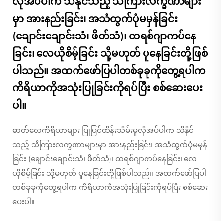
လိုအပ်ပါက သိနိုင်သည့် သိကြားလက္ခဏာများ
မှာ အားနည်းခြင်း၊ အသံထွက်ပုံမမှန်ခြင်း
(ချောင်းချောင်းသံ၊ ဖိတ်သံ)၊ ထရစ်ဂျာကပ်နေ
ခြင်း၊ လေယိုစိမ့်ခြင်း သို့မဟုတ် ပူနေခြင်းတို့ဖြစ်
ပါသည်။ အထက်ဖော်ပြပါတစ်ခုခုကိုတွေ့ရပါက
ကိရိယာကိုအသုံးပြုခြင်းကိုရပ်ပြီး စစ်ဆေးပေး
ပါ။
ဓာတ်လေကိရိယာများ ပြုပြင်ထိန်းသိမ်းမှုလိုအပ်ပါက သိနိုင်
သည့် သိကြားလက္ခဏာများမှာ အားနည်းခြင်း၊ အသံထွက်ပုံမမှန်
ခြင်း (ချောင်းချောင်းသံ၊ ဖိတ်သံ)၊ ထရစ်ဂျာကပ်နေခြင်း၊ လေ
ယိုစိမ့်ခြင်း သို့မဟုတ် ပူနေခြင်းတို့ဖြစ်ပါသည်။ အထက်ဖော်ပြပါ
တစ်ခုခုကိုတွေ့ရပါက ကိရိယာကိုအသုံးပြုခြင်းကိုရပ်ပြီး စစ်ဆေး
ပေးပါ။