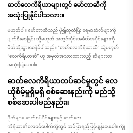
ဓာတ်လေကိရိယာများတွင် မော်တာဆီကို
အသုံးပြုနိုင်ပါသလား။
မဟုတ်ပါ။ မော်တာဆီသည် ပို၍ထူထဲပြီး ရေဗာဆဲလ်များကို
ပျက်စီးစေခြင်း သို့မဟုတ် အတွင်းပိုင်းအစိတ်အပိုင်းများကို
ပိတ်ဆို့သွားစေနိုင်ပါသည်။ “ဓာတ်လေကိရိယာဆီ” သို့မဟုတ်
“လေကိရိယာဆီ” ဟု အမှတ်အသားထားသည့် ဆီများသာ
အသုံးပြုပေးပါ။
ဓာတ်လေကိရိယာတပ်ဆင်မှုတွင် လေ
ယိုစိမ့်မှုရှိမရှိ စစ်ဆေးနည်းကို မည်သို့
စစ်ဆေးပါမည်နည်း။
ပိုက်များ၊ ဆက်စပ်ပိုင်းများနှင့် ဓာတ်လေ
ကိရိယာ၏လေဝင်ပေါက်တို့တွင် ဆပ်ပြာရည်ဖြင့်ဖျန်းပေးပါ။ ကွို