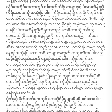
သန့်ရှင်းစေရန် နည်းလမ်းများမှာ အောက်ပါအတိုင်းဖြစ်ပါသည်-
လိုင်းအတိုင်းအတာတွင် စစ်ထုတ်ကိရိယာများနှင့် ဖိအားထိန်းညှိ
ကိရိယာများကို အသုံးပြုပါ။
: ကိရိယာအနီးရှိ လေပိုက်တွင် စစ်
ထုတ်ကိရိယာ-ဖိအားထိန်းညှိကိရိယာ-ဆီပေးကိရိယာ (FRL) ကို
တပ်ဆင်ပါ။ စစ်ထုတ်ကိရိယာသည် မှိုင်နှင့် အမှိုက်များကို ဖမ်းယူ
ပေးပြီး ဖိအားထိန်းညှိကိရိယာသည် လေဖိအားကို ထိန်းညှိ
ပေးသည် (ဖိအားများလွန်းမှုကို ကာကွယ်ပေးသည်)။ ဆီပေး
ကိရိယာသည် အစိတ်အပိုင်းများကို ချောမွေ့စွာလည်ပတ်စေရန်
ဆီ၏ အလွှာလေးကို ထည့်သွင်းပေးသည်။ ဤကိရိယာများသည်
နေ့စဉ်အသုံးပြုသော ကိရိယာများအတွက် အထူးလိုအပ်ပါသည်။
သင့်ကွိုင်ပရက်ဆာကို နေ့စဉ်ဆောင်းပါ။
: ကွိုင်ပရက်ဆာ
များသည် လေထဲမှ စိုစွတ်မှုများကို စုဆောင်းပြီး ထိုစိုစွတ်မှု
များသည် သင့်ကြွက်သို့ကိရိယာများထဲသို့ စီးဝင်နိုင်ပါသည်။
တစ်နေ့လုပ်ငန်းများပြီးဆုံးပြီးနောက် ကွိုင်ပရက်ဆာတန်ချိုးရှိ
ဆောင်းပိုက်ကိုဖွင့်၍ ရေကိုထုတ်ပါ။ စိုထိုင်းသော ရာသီဥတု
သို့မဟုတ် ကြိမ်နှုန်းများစွာအသုံးပြုသောအခါတွင် တစ်နေ့လျှင်
နှစ်ကြိမ်ဆောင်းပါ။
ပိုက်နှင့် ပိုက်ဆက်များတွင် လေယိုစိမ့်မှုများရှိမရှိ စစ်ဆေးပါ။
:
အသေးငယ်ဆိုးယွင်းမှုက စိုစွတ်မှုနှင့် မှိုင်းမှုကို ဝင်လာစေ
နိုင်သည်။ ပြားချိန်ကြိုးများတွင် ကျိုးသွားခြင်း၊ ကွေ့သွားခြင်း