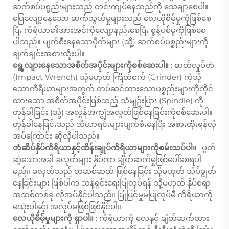
ဆက်စပ်ပစ္စည်းများသည် တင်းကျပ်နေသည်ကို သေချာစေပါ။
ပြေလျော့နေသော ဆက်သွယ်မှုများသည် လေယိုစိမ့်မှုကိုဖြစ်စေ
ပြီး ကိရိယာ၏အားအင်ကိုလျော့နည်းစေပြီး စွန့်ပစ်မှုကိုဖြစ်စေ
ပါသည်။ ပျက်စီးနေသောပိုက်များ (သို့) ဆက်စပ်ပစ္စည်းများကို
ချက်ချင်းအစားထိုးပါ။
ရွေ့လျားနေသောအစိတ်အပိုင်းများကိုစစ်ဆေးပါ။
: ဓာတ်လှုပ်တံ
(Impact Wrench) သို့မဟုတ် ကြိတ်စက် (Grinder) ကဲ့သို့
သောကိရိယာများအတွက် တပ်ဆင်ထားသောပစ္စည်းများကိုကိုင်
ထားသော အစိတ်အပိုင်းဖြစ်သည့် သံမျဉ်းပြား (Spindle) ကို
တုန်ခါခြင်း (သို့) အလွန်အကျွံအလွတ်ဖြစ်နေခြင်းကိုစစ်ဆေးပါ။
တုန်ခါနေခြင်းသည် ဘီယာရင်းများပျက်စီးနေပြီး အစားထိုးရန်လို
အပ်ကြောင်း ဆိုလိုပါသည်။
တံဆိပ်နှိပ်ကိရိယာနှင့်ထိန်းချုပ်ကိရိယာများကိုစမ်းသပ်ပါ။
: ပွတ်
ဆွဲသောအခါ ခလုတ်များ နှိပ်ကာ ချိတ်ဆက်မှုဖြစ်ပေါ်စေရပါ
မည်။ ခလုတ်သည် တဆစ်ဆတ် ဖြစ်နေခြင်း သို့မဟုတ် သိပ်ချွတ်
နေခြင်းများ ဖြစ်ပါက သန့်ရှင်းရေးပြုလုပ်ရန် သို့မဟုတ် နှိပ်စရာ
အသစ်တစ်ခု လိုအပ်နိုင်ပါသည်။ ပြုပြင်မှုမပြုလုပ်မီ ကိရိယာကို
မသုံးပါနှင့်၊ အလုပ်မဖြစ်ဖြစ်နိုင်ပါ။
လေယိုစိမ့်မှုများကို ရှာပါ။
: ကိရိယာကို လေနှင့် ချိတ်ဆက်ထား