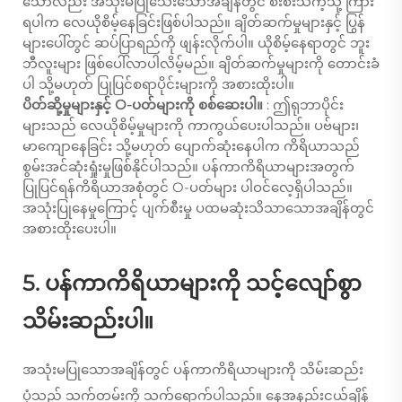
သော်လည်း အသုံးမပြုသေးသောအချိန်တွင် စီးစီးသံကဲ့သို့ ကြား
ရပါက လေယိုစိမ့်နေခြင်းဖြစ်ပါသည်။ ချိတ်ဆက်မှုများနှင့် ပြွန်
များပေါ်တွင် ဆပ်ပြာရည်ကို ဖျန်းလိုက်ပါ။ ယိုစိမ့်နေရာတွင် ဘူး
ဘီလူးများ ဖြစ်ပေါ်လာပါလိမ့်မည်။ ချိတ်ဆက်မှုများကို တောင်းခံ
ပါ သို့မဟုတ် ပြုပြင်စရာပိုင်းများကို အစားထိုးပါ။
ပိတ်ဆို့မှုများနှင့် O-ပတ်များကို စစ်ဆေးပါ။
: ဤရုဘာပိုင်း
များသည် လေယိုစိမ့်မှုများကို ကာကွယ်ပေးပါသည်။ ပဗ်များ၊
မာကျောနေခြင်း သို့မဟုတ် ပျောက်ဆုံးနေပါက ကိရိယာသည်
စွမ်းအင်ဆုံးရှုံးမှုဖြစ်နိုင်ပါသည်။ ပန်ကာကိရိယာများအတွက်
ပြုပြင်ရန်ကိရိယာအစုံတွင် O-ပတ်များ ပါဝင်လေ့ရှိပါသည်။
အသုံးပြုနေမှုကြောင့် ပျက်စီးမှု ပထမဆုံးသိသာသောအချိန်တွင်
အစားထိုးပေးပါ။
5. ပန်ကာကိရိယာများကို သင့်လျော်စွာ
သိမ်းဆည်းပါ။
အသုံးမပြုသောအချိန်တွင် ပန်ကာကိရိယာများကို သိမ်းဆည်း
ပုံသည် သက်တမ်းကို သက်ရောက်ပါသည်။ နေ့အနည်းငယ်ချိန်