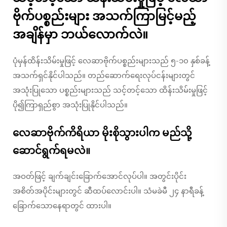
ဗိုက်ပစ္စည်းများ အသက်ကြာမြင့်မည့်
အချိန်မှာ ဘယ်လောက်လဲ။
ပုံမှန်ထိန်းသိမ်းမှုဖြင့် လေဆာဗိုက်ပစ္စည်းများသည် ၅-၁၀ နှစ်ခန့်
အသက်ရှင်နိုင်ပါသည်။ တည်ဆောက်ရေးလုပ်ငန်းများတွင်
အသုံးပြုသော ပစ္စည်းများသည် သင့်တင့်သော ထိန်းသိမ်းမှုဖြင့်
ပို၍ကြာရှည်စွာ အသုံးပြုနိုင်ပါသည်။
လေဆာဗိုက်ကိရိယာ မိုးစိုသွားပါက မည်သို့
ဆောင်ရွက်ရမလဲ။
အဝတ်ဖြင့် ချက်ချင်းခြောက်အောင်လုပ်ပါ။ အတွင်းပိုင်း
အစိတ်အပိုင်းများတွင် ဆီထပ်လောင်းပါ။ သံမခဲမီ ၂၄ နာရီခန့်
ခြောက်သောနေရာတွင် ထားပါ။