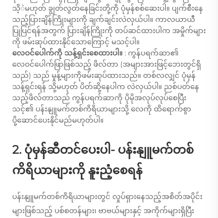
သိ့ဲမဟုတ် ချွတ်လွတ်နေခြင်းတို့ကို ပုံမှန်စစ်ဆေးပါ။ ပျက်စီးနေ
သည့်ပြားချိန်ကြိုးများကို ချက်ချင်းလဲလှယ်ပါ။ ကာလယာယီ
ပြုပြင်ရန်အတွက် ပြားချိန်ကြိုးကို တပ်ဆင်ထားပါက အမှိုက်များ
ကို ဖမ်းဆုပ်ထားနိုင်သောကြောင့် မသင့်ပါ။
လေဝင်ပေါက်ကို သန့်ရှင်းစေထားပါ။
: ကွန်ပရက်ဆာ၏
လေဝင်ပေါက်ဖြာဖြစ်သည့် ဖိလ်တာ (အများအားဖြင့်ဘေးတွင်ရှိ
သည်) သည် မှုန့်များကိုဖမ်းဆုပ်ထားသည်။ တစ်လလျှင် ပုံမှန်
သန့်ရှင်းရန် သို့မဟုတ် ပိတ်ဆို့နေပါက လဲလှယ်ပါ။ ညစ်ပတ်နေ
သည့်ဖိလ်တာသည် ကွန်ပရက်ဆာကို ပိုမိုအလုပ်လုပ်စေပြီး
သင့်၏ ပန်းနျူမက်တစ်ကိရိယာများသို့ လေကို ထိရောက်စွာ
ပို့ဆောင်ပေးနိုင်မည်မဟုတ်ပါ။
2. ပုံမှန်ဆီတင်ပေးပါ- ပန်းနျူမက်တစ်
ကိရိယာများကို နူးညံ့စေရန်
ပန်းနျူမက်တစ်ကိရိယာများတွင် လှုပ်ရှားနေသည့်အစိတ်အပိုင်း
များဖြစ်သည့် ပစ်စတန်များ၊ ဗာဗယ်များနှင့် အကိုက်များရှိပြီး