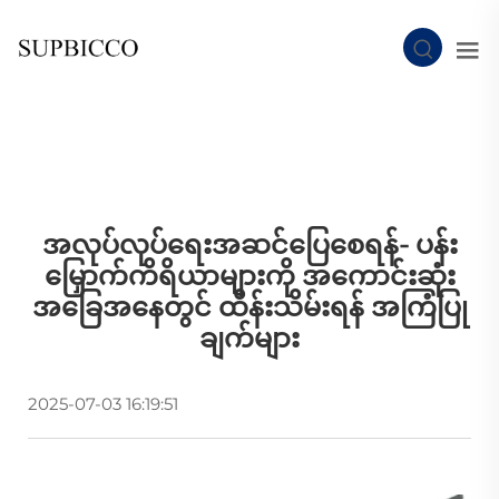
အလုပ်လုပ်ရေးအဆင်ပြေစေရန်- ပန်း
မြှောက်ကိရိယာများကို အကောင်းဆုံး
အခြေအနေတွင် ထိန်းသိမ်းရန် အကြံပြု
ချက်များ
2025-07-03 16:19:51