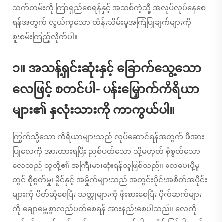
သက်တမ်းကို ကြာရှည်စေရန်နှင့် အသစ်ကဲ့သို့ အလုပ်လုပ်နေစေ
ရန်အတွက် လွယ်ကူသော ထိန်းသိမ်းမှုအကြံပြုချက်များကို
စူးစမ်းကြည့်လိုက်ပါ။
၁။ အသန့်ရှင်းဆုံးနှင့် ခြောက်သွေ့သော
လေဖြင့် စတင်ပါ- ပန်းမြှောက်ကိရိယာ
များ၏ နှလုံးသားကို ကာကွယ်ပါ။
ကြွက်သို့သော ကိရိယာများသည် လုပ်ဆောင်ရန်အတွက် ဖိအား
ပြုလေကို အားထားရပြီး ညစ်ပတ်သော သို့မဟုတ် စိုစွတ်သော
လေသည် သူတို့၏ အကြီးမားဆုံးရန်သူဖြစ်သည်။ လေပေးပို့မှု
တွင် စိုစွတ်မှု၊ မှိုင်နှင့် အမှိုက်များသည် အတွင်းပိုင်းအစိတ်အပိုင်း
များကို ပိတ်ဆို့စေပြီး သတ္တုများကို ဖိုးစားစေပြီး ပိုက်ဆက်များ
ကို ချောမွေ့စွာလည်ပတ်စေရန် အားနည်းစေပါသည်။ လေကို