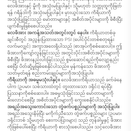
လေဖိအားနှင့် မှိုကို အသုံးမပြုပါနှင့်၊ သို့မဟုတ် သတ္တုထူကိုဖြတ်
ရန် ဂရိန်ဒါကို အသုံးမပြုပါနှင့်။ မှားယွင်းသော ကိရိယာကို
အသုံးပြုခြင်းသည် မော်တာများနှင့် အစိတ်အပိုင်းများကို ဖိစီးပြီး
ပျက်စီးမှုဖြစ်စေပါသည်။
လေဖိအား အကန့်အသတ်အတွင်းတွင် နေပါ။
ကိရိယာတစ်ခု
ချင်းစီတွင် အညွှန်းပြထားသော PSI (ပေါင်ပိုင်းတစ်စတုရန်း
လက်မလျှင်) အကွာအဝေးရှိပါသည် (စာအုပ်ကိုစစ်ဆေးပါ)။ ဤ
ဖိအားကိုကျော်လွန်ခြင်းသည် အတွင်းပိုင်းအစိတ်အပိုင်းများကို
ဖိစီးပြီး ဖိအားနည်းပါးခြင်းသည် စွမ်းဆောင်ရည်ကိုလျော့နည်း
စေပြီး ပိတ်ဆို့မှုဖြစ်စေနိုင်ပါသည်။ မှန်ကန်သော ဖိအားကို
သတ်မှတ်ရန် စည်းကမ်းချုပ်များကိုအသုံးပြုပါ။
ကိရိယာကို အဓမ္မမသုံးပါနှင့်။
လေဖိအားကိရိယာသည် ခက်ခဲနေ
ပါက (ဥပမာ၊ သစ်သားထဲတွင် တူးထားသော ဒရိုင်း) ရပ်ပြီး
ပြဿနာကိုစစ်ဆေးပါ။ အဓမ္မသုံးခြင်းသည် မော်တာများကို
မီးလောင်စေပြီး အစိတ်အပိုင်းများကို ကွေးစေနိုင်ပါသည်။
အရည်အသွေးကောင်းသော တွဲဖက်ပစ္စည်းများကို အသုံးပြုပါ။
အရည်အသွေးနိမ့်ပြီး မကိုက်ညီသော တွဲဖက်ပစ္စည်းများ (ဥပမာ၊
ဒရိုင်းဘစ် သို့မဟုတ် စေးကပ်ပြားများ) သည် တုန်ခါမှုနှင့် ဖိအား
ကိုဖြစ်ပေါ်စေပြီး ကိရိယာကို စားသုံးစေပါသည်။ သင့်လေဖိအား