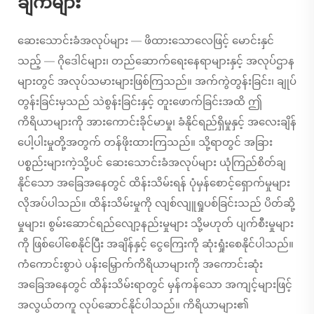
ချက်များ
ဆေးသောင်းခံအလုပ်များ
— ဖိထားသောလေဖြင့် မောင်းနှင်
သည့် — ဂိုဒေါင်များ၊ တည်ဆောက်ရေးနေရာများနှင့် အလုပ်ဌာန
များတွင် အလုပ်သမားများဖြစ်ကြသည်။ အက်ကွဲတွန်းခြင်း၊ ချုပ်
တွန်းခြင်းမှသည် သဲစွန်းခြင်းနှင့် တူးဖောက်ခြင်းအထိ ဤ
ကိရိယာများကို အားကောင်းခိုင်မာမှု၊ ခံနိုင်ရည်ရှိမှုနှင့် အလေးချိန်
ပေါ့ပါးမှုတို့အတွက် တန်ဖိုးထားကြသည်။ သို့ရာတွင် အခြား
ပစ္စည်းများကဲ့သို့ပင်
ဆေးသောင်းခံအလုပ်များ
ယုံကြည်စိတ်ချ
နိုင်သော အခြေအနေတွင် ထိန်းသိမ်းရန် ပုံမှန်စောင့်ရှောက်မှုများ
လိုအပ်ပါသည်။ ထိန်းသိမ်းမှုကို လျစ်လျူရှုပစ်ခြင်းသည် ပိတ်ဆို့
မှုများ၊ စွမ်းဆောင်ရည်လျော့နည်းမှုများ သို့မဟုတ် ပျက်စီးမှုများ
ကို ဖြစ်ပေါ်စေနိုင်ပြီး အချိန်နှင့် ငွေကြေးကို ဆုံးရှုံးစေနိုင်ပါသည်။
ကံကောင်းစွာပဲ ပန်းမြှောက်ကိရိယာများကို အကောင်းဆုံး
အခြေအနေတွင် ထိန်းသိမ်းရာတွင် မှန်ကန်သော အကျင့်များဖြင့်
အလွယ်တကူ လုပ်ဆောင်နိုင်ပါသည်။ ကိရိယာများ၏