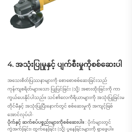
4. အသုံးပြုမှုနှင့် ပျက်စီးမှုကိုစစ်ဆေးပါ
အသေးစိတ်ပြဿနာများကို စောစောစစ်ဆေးခြင်းသည်
ကုန်ကျစရိတ်များသော ပြုပြင်ခြင်း (သို့) အစားထိုးခြင်းကို ကာ
ကွယ်ပေးနိုင်ပါသည်။ သင်၏လေကိရိယာများကို အသုံးပြုခြင်းမ
တိုင်မီနှင့် အသုံးပြုပြီးနောက်တွင် စစ်ဆေးမှုကို အကျင့်ဖြစ်
အောင်လုပ်ပါ-
ပိုက်နှင့် ဆက်စပ်ပစ္စည်းများကိုစစ်ဆေးပါ။
: ပိုက်များတွင်
ကွဲအက်ခြင်း၊ ထွက်နေခြင်း (သို့) ပွနေခြင်းများကို ရှာဖွေပါ။