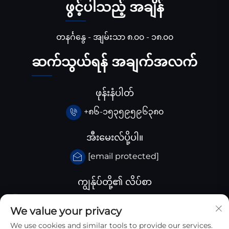
ဖွင့်ပါသည့် အချိန်
တနင်္ဂနွေ - အျမ်းသာ ၈.၀၀ - ၁၈.၀၀
ဆက်သွယ်ရန် အချက်အလက်
ဖုန်းနံပါတ်
+၈၆-၁၅၃၅၉၅၉၆၃၈၀
အီးမေးလ်ပို့ပါ။
[email protected]
ကျွန်ုပ်တို့၏ လိပ်စာ
ချီးနား Huangjiaba ကုမ္ပါဏီ, Santai County,
We value your privacy
Sichuan province, ချီးနား
We use cookies and similar tools to provide our services.