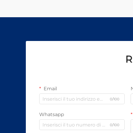
R
Email
0/100
Whatsapp
0/100