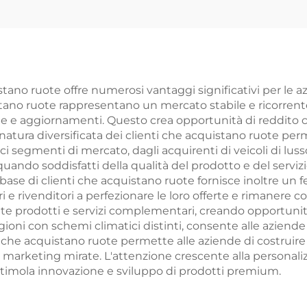
tano ruote offre numerosi vantaggi significativi per le a
quistano ruote rappresentano un mercato stabile e ricorre
e e aggiornamenti. Questo crea opportunità di reddito cos
atura diversificata dei clienti che acquistano ruote perm
fici segmenti di mercato, dagli acquirenti di veicoli di lus
uando soddisfatti della qualità del prodotto e del serviz
 base di clienti che acquistano ruote fornisce inoltre un 
 e rivenditori a perfezionare le loro offerte e rimanere co
prodotti e servizi complementari, creando opportunità d
egioni con schemi climatici distinti, consente alle aziend
ti che acquistano ruote permette alle aziende di costruire
i marketing mirate. L'attenzione crescente alla personali
e stimola innovazione e sviluppo di prodotti premium.