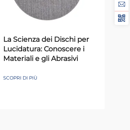
La Scienza dei Dischi per
Con
Lucidatura: Conoscere i
luc
Materiali e gli Abrasivi
pri
e m
SCOPRI DI PIÙ
SCOP