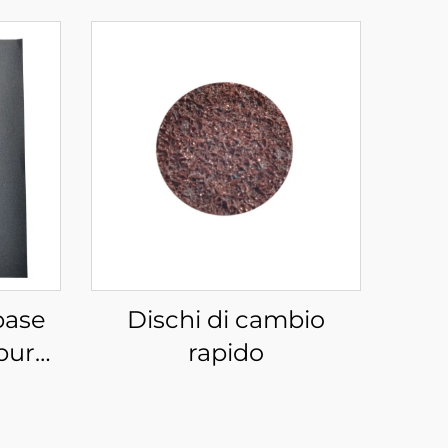
base
Dischi di cambio
buro
rapido