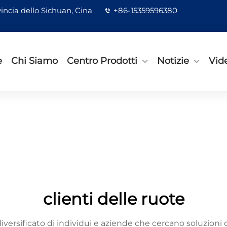
incia dello Sichuan, Cina
+86-15359596380
e
Chi Siamo
Centro Prodotti
Notizie
Vid
clienti delle ruote
ersificato di individui e aziende che cercano soluzioni di tr