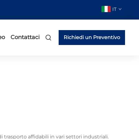
IT
eo
Contattaci
Richiedi un Preventivo
asporto affidabili in vari settori industriali.