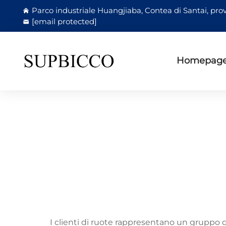
Parco industriale Huangjiaba, Contea di Santai, prov
[email protected]
Homepag
I clienti di ruote rappresentano un gruppo div