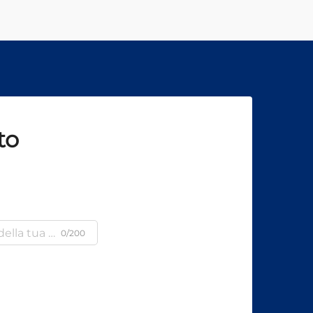
to
0/200