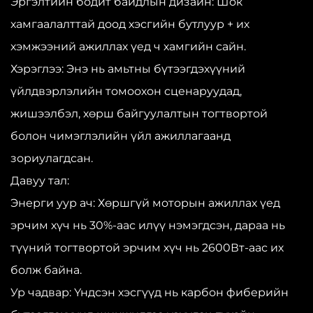
Эргэлтийн бодит байдлын дизайн: Шок
хамгаалалттай доод хэсгийн бутлуур + их
хэмжээний ажиллах үед ч хамгийн сайн.
Хэрэглээ: Энэ нь амьтны бүтээгдэхүүний
үйлдвэрлэлийн томоохон сценаруудад,
жишээлбэл, хөрш байгуулалтын тогтвортой
болон чимэглэлийн үйл ажиллагаанд
зориулагдсан.
Давуу тал:
Энерги уур ач: Хөршгүй моторын ажиллах үед
эрчим хүч нь 30%-аас илүү нэмэгдсэн, дараа нь
түүний тогтвортой эрчим хүч нь 2600Вт-аас их
болж байна.
Ур чадвар: Үндсэн хэсгүүд нь карбон фиберийн