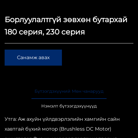
Борлуулалтгүй зөвхөн бутархай
180 серия, 230 серия
Санамж авах
Бүтээгдэхүүний Мөн чанарууд
Нэмэлт бүтээгдэхүүнүүд
Утга: Аж ахуйн үйлдвэрлэлийн хамгийн сайн
хавтгай бүхий мотор (Brushless DC Motor)