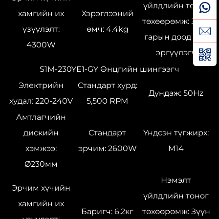
үйлдлийн тоног
хамгийн их
Хэрэглээний
төхөөрөмж: Зүүн
үзүүлэлт:
өмч: 4.4kg
гарын доод баг,
4300W
эргүүлэгч
S1M-230YE1-GY Өнцгийн шингээгч
Электрийн
Стандарт хурд:
Дундаж: 50Hz
худал: 220-240V
5,500 RPM
Амтлагчийн
дискийн
Стандарт
Үндсэн түгжирх:
хэмжээ:
эрчим: 2600W
M14
Ø230мм
Нэмэлт
Эрчим хүчийн
үйлдлийн тоног
хамгийн их
Баригч: 6.2кг
төхөөрөмж: Зүүн