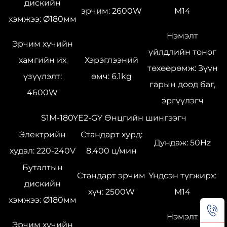
дискийн
эрчим: 2600W
M14
хэмжээ: Ø180мм
Нэмэлт
Эрчим хүчийн
үйлдлийн тоног
хамгийн их
Хэрэглээний
төхөөрөмж: Зүүн
үзүүлэлт:
өмч: 6.1kg
гарын доод баг,
4600W
эргүүлэгч
S1M-180YE2-GY Өнцгийн шингээгч
Электрийн
Стандарт хурд:
Дундаж: 50Hz
худал: 220-240V
8,400 ц/мин
Буталтын
Стандарт эрчим
Үндсэн түгжирх:
дискийн
хүч: 2500W
M14
хэмжээ: Ø180мм
Нэмэлт
Эрчим хүчийн