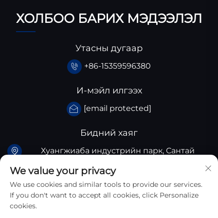
ХОЛБОО БАРИХ МЭДЭЭЛЭЛ
Утасны дугаар
+86-15359596380
И-мэйл илгээх
[email protected]
Бидний хаяг
Хуангжиаба индустрийн парк, Сантай
аймгийн Сычуань аймог, Хятад
We value your privacy
We use cookies and similar tools to provide our services.
If you don't want to accept all cookies, click Personalize
cookies.