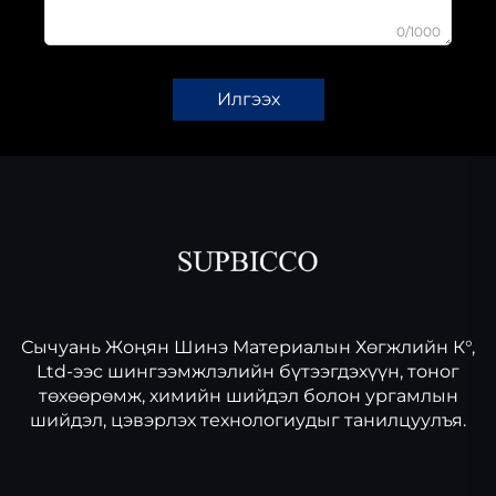
0/1000
Илгээх
Сычуань Жоңян Шинэ Материалын Хөгжлийн К°,
Ltd-ээс шингээмжлэлийн бүтээгдэхүүн, тоног
төхөөрөмж, химийн шийдэл болон ургамлын
шийдэл, цэвэрлэх технологиудыг танилцуулъя.