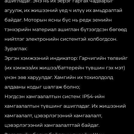
ашигладаг. Энэ нь их эерэг гаргах чадварыг
агуулж, их жишээний үед ч илүү их амьдралтай
байдаг. Моторын ясны бүс нь редк земийн
тэнхэрийн материал ашиглан бүтээгдсэн бөгөөд
нийтлэг электронийн системтэй холбогдсон.
Зураглах:
Эргэн хэмжээний индикатор: Гарчигийн төлвийг
(их хэмжээ/их жишээ/баттерейн түвшин гэх мэт)
үнэн зөв харуулдаг. Хамгийн их тохиолдолд
алдааны кодыг шалгаж болно;
Нэгдсэн хамгаалалтын систем: IP54-ийн
хамгаалалтын түвшинг ашигладаг. Их жишээний
хамгаалалт, цэвэрлэгээний хамгаалалт,
цэвэрлэгээний хамгаалалттай байдаг.