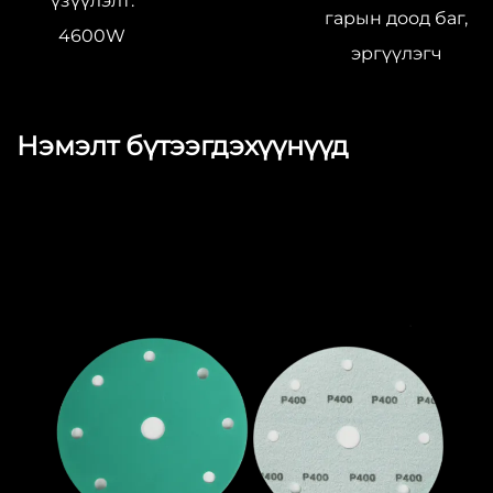
үзүүлэлт:
гарын доод баг,
4600W
эргүүлэгч
Нэмэлт бүтээгдэхүүнүүд