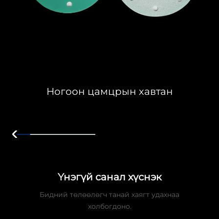
Ногоон цамцрын хавтан
Үнэгүй санал хүснэк
Бидний төлөөлөгч танай хаягт удахнаа
холбогдоно.