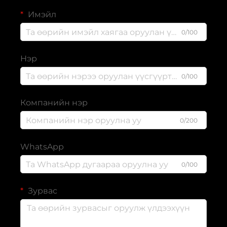
Имэйл
0/100
Нэр
0/100
Компанийн нэр
0/200
WhatsApp
0/100
Зурвас