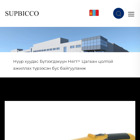
MN
>
Нүүр хуудас
Бүтээгдэхүүн Нягт
Цагаан цолтой
ажиллах түрээсэн бус байгууламж