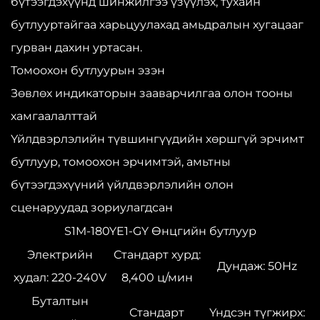
бүтээгдэхүүнд шинжилгээ үзүүлэх, тухайн
бутлууртайгаа харьцуулахад амьдралын хугацааг
гурван дахин уртасан.
Томоохон бутлуурын эзэн
Зөвлөх индикаторын зааварчилгаа олон тооны
хамгаалалттай
Үйлдвэрлэлийн түвшингүүдийн хөршгүй эрчимт
бутлуур, томоохон эрчимтэй, амьтны
бүтээгдэхүүний үйлдвэрлэлийн олон
сценаруудад зориулагдсан
S1M-180YE1-GY Өнцгийн бутлуур
Электрийн
Стандарт хурд:
Дундаж: 50Hz
худал: 220-240V
8,400 ц/мин
Буталтын
Стандарт
Үндсэн түгжирх: