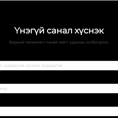
Үнэгүй санал хүснэк
Бидний төлөөлөгч танай хаягт удахнаа холбогдоно.