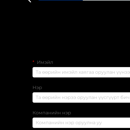
Имэйл
Нэр
Компанийн нэр