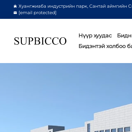
Хуангжиаба индустрийн парк, Сантай аймгийн С
[email protected]
Нүүр хуудас
Бидн
Бидэнтэй холбоо б