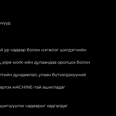
үнүүд
ий ур чадвар болон нэгжлэг шигдэгчийн
, pipe work-ийн дулаандаа оролцох болон
элтийн дундажлал, улаан бүтээгдэхүүний
вэрлэх мACHINE-тай ашигладаг
 шигшүүлэх чадварыг хадгалдаг