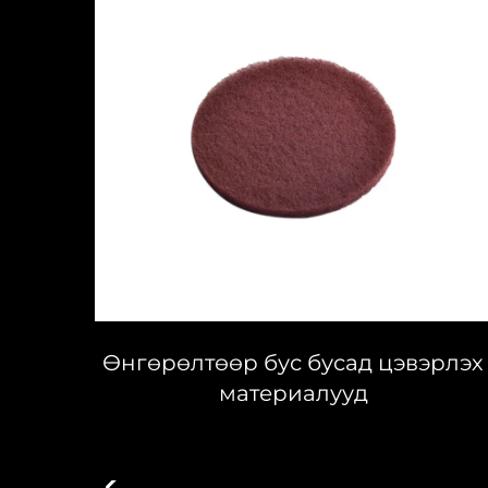
диск
Өнгөрөлтөөр бус бусад цэвэрлэх
материалууд