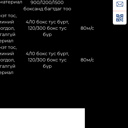
 материал
900/1200/1500
боксанд багтдаг тоо
эт тос,
миний
4/10 бокс тус бүрт,
огдол,
120/300 бокс тус
80м/с
галгүй
бүр
ериал
эт тос,
миний
4/10 бокс тус бүрт,
огдол,
120/300 бокс тус
80м/с
галгүй
бүр
ериал