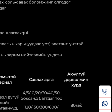
х, сольж авах боломжийг олгодог
даг
алшлагдахgui.
лагын харьцуудаас урт) элегант, үнэтэй
г нь зарим нийтлэлийн үндсэн
Аюулгүй
ромжтой
Савлах арга
дөрвөлжин
ериал
хурд
4/5/10/20/30/40/50
вэл дугуй
боксанд багтдаг тоо
рлийн
80м/с
120/150/300/600/
гаанууд,