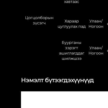
хавтаас
Цогцолборын
Хараар
Улаан/
зүсэгч
цуглуулах пад
Ногоон
Буурганы
зэрэгт
Улаан/
ашиглагддаг
Ногоон
шилжшээ
Нэмэлт бүтээгдэхүүнүүд