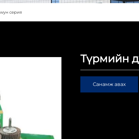
wyн серия
Түрмийн д
Санамж авах