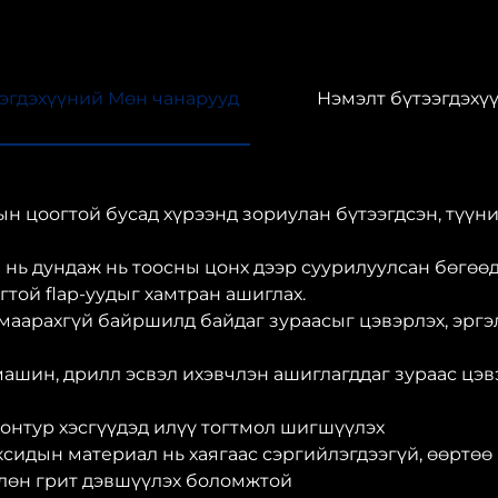
эгдэхүүний Мөн чанарууд
Нэмэлт бүтээгдэхү
н цоогтой бусад хүрээнд зориулан бүтээгдсэн, түүн
 нь дундаж нь тоосны цонх дээр суурилуулсан бөгөөд
гтой flap-уудыг хамтран ашиглах.
хамаарахгүй байршилд байдаг зураасыг цэвэрлэх, эрг
ашин, дрилл эсвэл ихэвчлэн ашиглагддаг зураас цэ
онтур хэсгүүдэд илүү тогтмол шигшүүлэх
ксидын материал нь хаягаас сэргийлэгдээгүй, өөртөө
өлөн грит дэвшүүлэх боломжтой