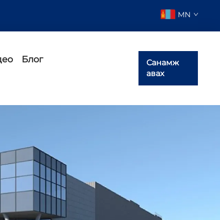
MN
део
Блог
Санамж
авах