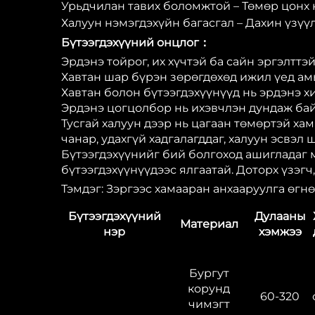
Урьдчилан тавих боломжтой – Төмөр цонх 
Халуун нэмэгдэхүйн багасгал – Дахин үзүү
Бүтээгдэхүүний онцлог：
Эрдэнэ тойрог, их хүчтэй ба сайн эргэлттэй
Хавтан шар бүрэн зөрөгдөхөд ижил үед амь
Хавтан болон бүтээгдэхүүнүүд нь эрдэнэ х
Эрдэнэ цогцолбор нь ихэвчлэн дундаж бай
Тусгай халуун дээр нь цагаан төмөртэй ха
чанар, удахгүй хадгалагддаг, халуун эсвэл 
Бүтээгдэхүүнийг бий болгоход ашигладаг 
бүтээгдэхүүнүүдээс ялгаатай. Доторх үзэгч
Тэмдэг: Зэргээс хамааран анхааруулга өгнө
Бүтээгдэхүүний
Дулааны
Материал
нэр
хэмжээ
Бургут
корунд
60-320
чимэгт