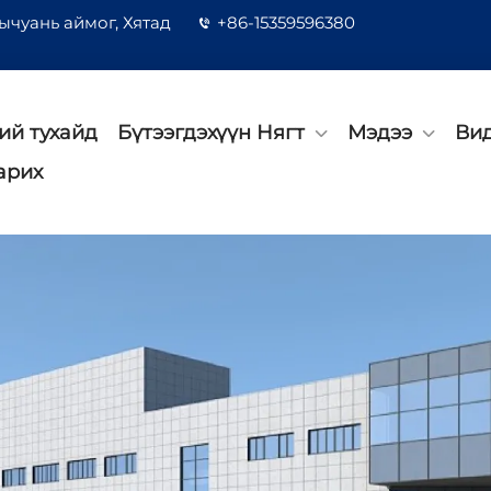
ычуань аймог, Хятад
+86-15359596380
ий тухайд
Бүтээгдэхүүн Нягт
Мэдээ
Ви
арих