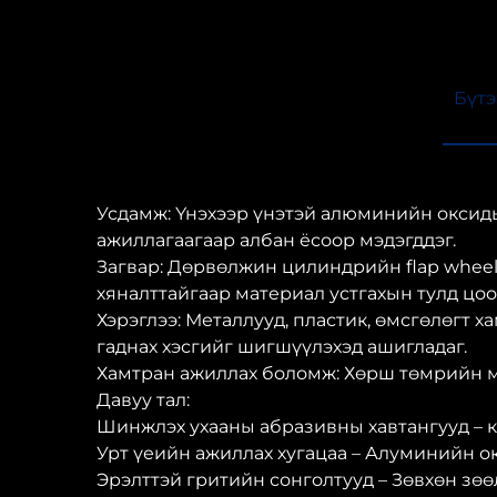
Бүтэ
Усдамж: Үнэхээр үнэтэй алюминийн оксиды
ажиллагаагаар албан ёсоор мэдэгддэг.
Загвар: Дөрвөлжин цилиндрийн flap wheel
хяналттайгаар материал устгахын тулд цоо
Хэрэглээ: Металлууд, пластик, өмсгөлөгт 
гаднах хэсгийг шигшүүлэхэд ашигладаг.
Хамтран ажиллах боломж: Хөрш төмрийн м
Давуу тал:
Шинжлэх ухааны абразивны хавтангууд – к
Урт үеийн ажиллах хугацаа – Алуминийн о
Эрэлттэй гритийн сонголтууд – Зөвхөн зө