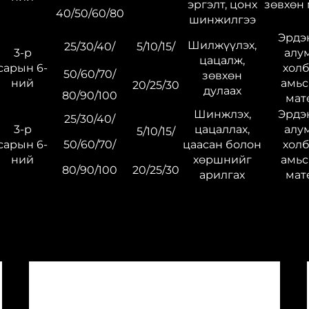
эргэлт, цонх
зөвхөн
40/50/60/80
шинжилгээ
Эрдэн
Шилжүүлэх,
25/30/40/
5/10/15/
3-р
алу
цацалж,
сарын 6-
холб
50/60/70/
зөвхөн
ний
амьс
20/25/30
дулаах
80/90/100
мат
Шинжлэх,
Эрдэн
25/30/40/
3-р
цацаллах,
алу
5/10/15/
сарын 6-
50/60/70/
цаасан болон
холб
ний
хөршнийг
амьс
80/90/100
20/25/30
арилгах
мат