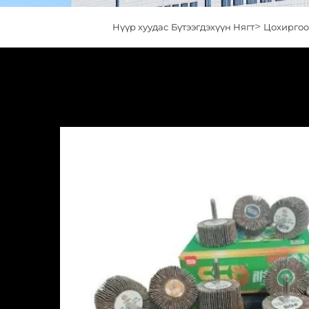
>
Нүүр хуудас
Бүтээгдэхүүн Нягт
Цохиргоo