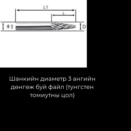
Шанкийн диаметр 3 ангийн
дөнгөж буй файл (тунгстен
томиутны цол)