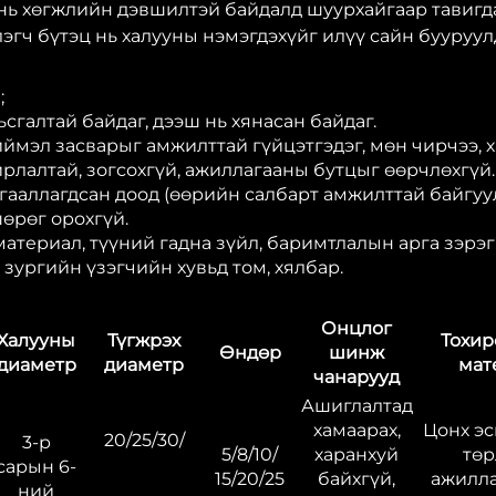
нь хөгжлийн дэвшилтэй байдалд шуурхайгаар тавигда
лэгч бүтэц нь халууны нэмэгдэхүйг илүү сайн бууруул
;
сгалтай байдаг, дээш нь хянасан байдаг.
иймэл засварыг амжилттай гүйцэтгэдэг, мөн чирчээ, х
рлалтай, зогсохгүй, ажиллагааны бутцыг өөрчлөхгүй.
мгааллагдсан доод (өөрийн салбарт амжилттай байгуул
шөрөг орохгүй.
материал, түүний гадна зүйл, баримтлалын арга зэрэ
, зургийн үзэгчийн хувьд том, хялбар.
Онцлог
Халууны
Түгжрэх
Тохи
Өндөр
шинж
диаметр
диаметр
мат
чанарууд
Ашиглалтад
хамаарах,
Цонх эс
20/25/30/
3-р
5/8/10/
харанхуй
тө
сарын 6-
15/20/25
байхгүй,
ажилла
ний