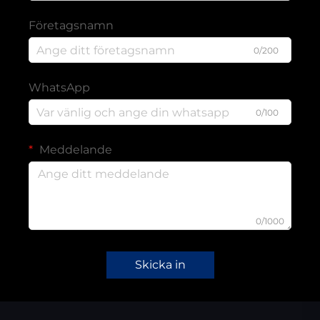
Företagsnamn
0/200
WhatsApp
0/100
Meddelande
0/1000
Skicka in