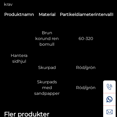
krav
Produktnamn
Material
Partikeldiameterintervall
H
Brun
korund ren
60-320
bomull
Hantera
sidhjul
Skurpad
Röd/grön
Skurpads
med
Röd/grön
sandpapper
Fler produkter