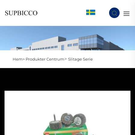
SV
>
Hem>
Produkter Centrum
Slitage Serie