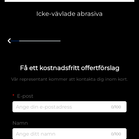
Icke-vävlade abrasiva
Få ett kostnadsfritt offertförslag
Vår representant kommer att kontakta dig inom kort.
E-post
0/100
Namn
0/100