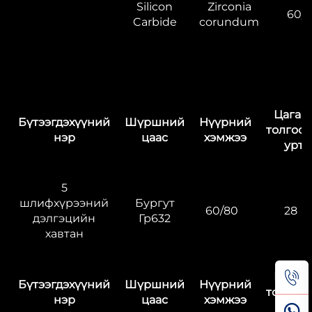
Silicon
Zirconia
60/8
Carbide
corundum
Цагаа
Бүтээгдэхүүний
Шүршний
Нүүрний
толгоо
нэр
цаас
хэмжээ
урт
5
шлифхүрээний
Бургут
60/80
28
дэлгэцийн
Гр632
хавтан
Цагаа
Бүтээгдэхүүний
Шүршний
Нүүрний
толгоо
нэр
цаас
хэмжээ
урт