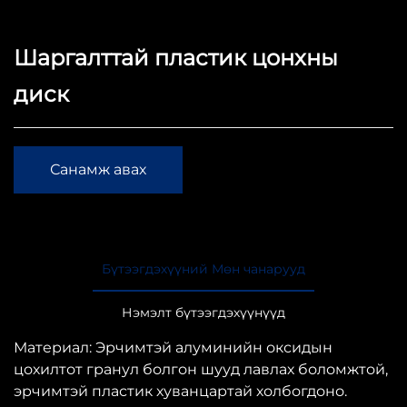
Шаргалттай пластик цонхны
диск
Санамж авах
Бүтээгдэхүүний Мөн чанарууд
Нэмэлт бүтээгдэхүүнүүд
Материал: Эрчимтэй алуминийн оксидын
цохилтот гранул болгон шууд лавлах боломжтой,
эрчимтэй пластик хуванцартай холбогдоно.