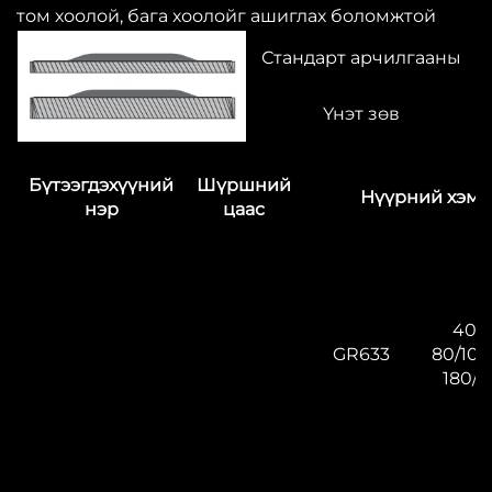
том хоолой, бага хоолойг ашиглах боломжтой
Стандарт арчилгааны
Үнэт зөв
Бүтээгдэхүүний
Шүршний
Нүүрний хэмж
нэр
цаас
40/5
GR633
80/100
180/2