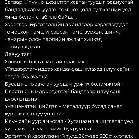
Загвар: Илүү их цохилтот хавтангуудыг радиустай
байдалд харьцуулах, том нөхцөлд сүлжээний үед
хямд болон стабиль байдаг.
Хэрэглээ: Өргөтгөлийн зорилгоор хэрэглэгддэг,
томоохон төмс, угсарсан төмс, зүрхэн, шинж
чанарын олон төрлийн ажлыг хийхэд
зориулагдсан.
Давуу тал:
Хольцны багтаамжтай пластик -
Үйлдвэрлэгчиддээ хандаж, ашиглахад илүү сайн,
алдаа бууруулна
Бусад нь ихэвчлэн хурдан үржих боломжтой -
Пластик нь мөрөөдөлтэй байдлаар илүү сайн
дүрслэгдэнэ
Үнэ цэнэтэй шийдэл - Металлуур бусад санал
хүргэхээс илүү үнэтэй
Илүү сайн уур амьсгал - Хугацаанд ашигладаг үед
уур амьсгал үүсгэхийг бууруулна
Эргэлтгүй хэрэглээний тулд 36#-аас 320# хүртэлх