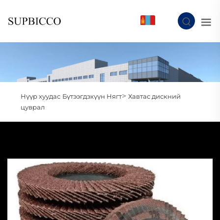
MN
>
Нүүр хуудас
Бүтээгдэхүүн Нягт
Хавтас дискний
цуврал