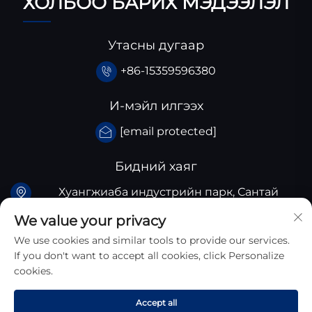
ХОЛБОО БАРИХ МЭДЭЭЛЭЛ
Утасны дугаар
+86-15359596380
И-мэйл илгээх
[email protected]
Бидний хаяг
Хуангжиаба индустрийн парк, Сантай
аймгийн Сычуань аймог, Хятад
We value your privacy
We use cookies and similar tools to provide our services.
If you don't want to accept all cookies, click Personalize
cookies.
Хууль Зүйн Эрх © 2026 Сычуань Чжунъянь Шинэ
Accept all