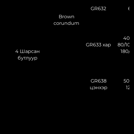
GR632
60
Brown
corundum
40/5
GR633 хар
80/100
4 Шарсан
180/2
бутлуур
GR638
50/6
цэнхэр
120