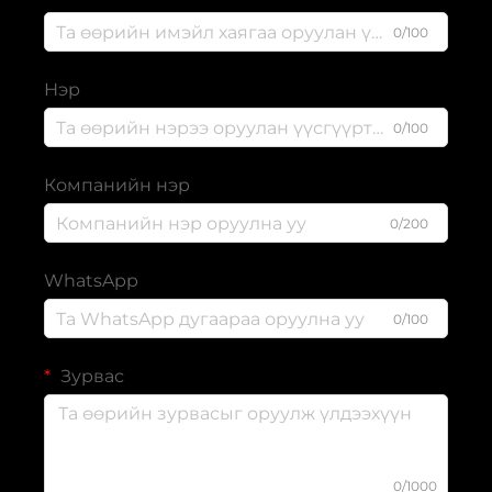
0/100
Нэр
0/100
Компанийн нэр
0/200
WhatsApp
0/100
Зурвас
0/1000