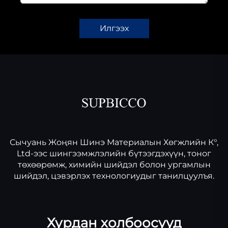
Илгээх
Сычуань Жоңян Шинэ Материалын Хөгжлийн К°,
Ltd-ээс шингээмжлэлийн бүтээгдэхүүн, тоног
төхөөрөмж, химийн шийдэл болон ургамлын
шийдэл, цэвэрлэх технологиудыг танилцуулъя.
Хурдан холбоосууд