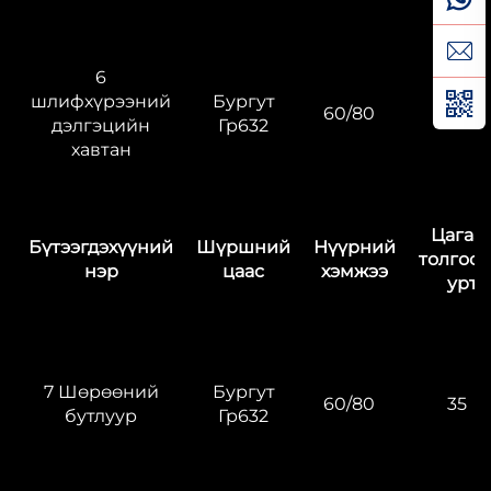
6
шлифхүрээний
Бургут
60/80
35
дэлгэцийн
Гр632
хавтан
Цагаа
Бүтээгдэхүүний
Шүршний
Нүүрний
толгоо
нэр
цаас
хэмжээ
урт
7 Шөрөөний
Бургут
60/80
35
бутлуур
Гр632