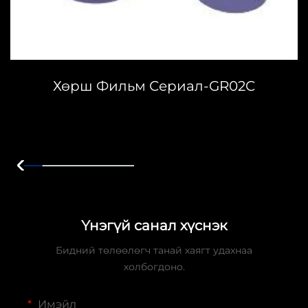
Хөрш Фильм Сериал-GR02C
Үнэгүй санал хүснэк
Бидний төлөөлөгч танай хаягт удахнаа
холбогдоно.
Имэйл