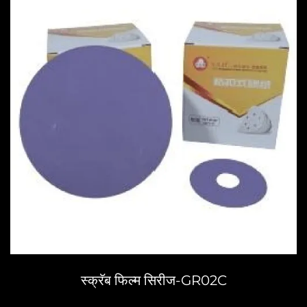
स्क्रॅब फिल्म सिरीज-GR02C