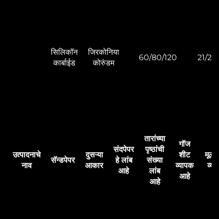
सिलिकॉन
जिरकोनिया
60/80/120
21/22
कार्बाईड
कोरुंडम
तारांच्या
गॉज
संदपेपर
पृष्ठांची
उत्पादनाचे
दुसऱ्या
शीट
मूलभ
सॅन्डपेपर
हे लांब
संख्या
नाव
आकार
व्यापक
व्या
आहे
लांब
आहे
आहे