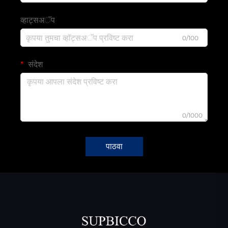
व्हाट्सअॅप
0/100
संदेश
0/1000
पाठवा