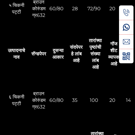
ब्राउन
५ चिकनी
कोरुंडम
60/80
28
72/90
20
107/1
पट्टी
ग्र632
तारांच्या
गॉज
संदपेपर
पृष्ठांची
उत्पादनाचे
दुसऱ्या
शीट
मूलभू
सॅन्डपेपर
हे लांब
संख्या
नाव
आकार
व्यापक
व्या
आहे
लांब
आहे
आहे
ब्राउन
६ चिकनी
कोरुंडम
60/80
35
100
20
145
पट्टी
ग्र632
तारांच्या