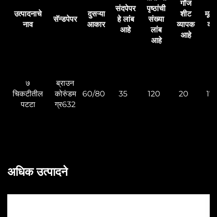
गॉज
संदपेपर
पृष्ठांची
उत्पादनाचे
दुसऱ्या
शीट
मूलभ
सॅन्डपेपर
हे लांब
संख्या
नाव
आकार
व्यापक
व्य
आहे
लांब
आहे
आहे
७
ब्राउन
चिकटीतील
कोरुंडम
60/80
35
120
20
171
पटटा
ग्र632
अधिक उत्पादने