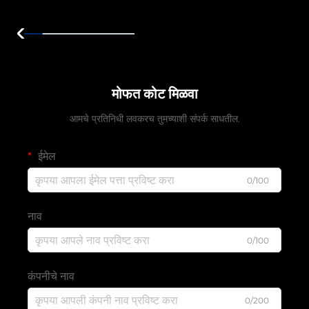
मोफत कोट मिळवा
आमचे प्रतिनिधी लवकरच तुमच्याशी संपर्क साधतील.
ईमेल
0/100
नाव
0/100
कंपनीचे नाव
0/200