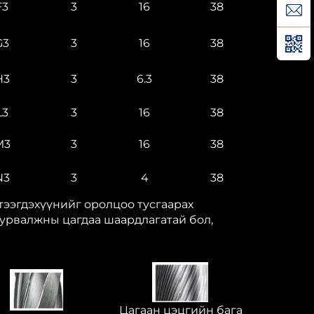
F3
3
16
38
G3
3
16
38
H3
3
6.3
38
L3
3
16
38
M3
3
16
38
N3
3
4
38
үтээгдэхүүнийг оролцоо тусгаарах
 гурвалжны цагдаа шаардлагатай бол,
Цагаан цэцгийн бага