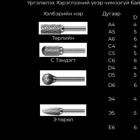
Үргэлжлэх: Хэрэглээний үеэр чимээгүй бай
Хэлбэрийн нэр
Дугаар
D
A4
4
А5
5
Төрлийн
А6
6
C4
4
C5
5
C Тэмдэгт
C6
6
D4
4
D5
5
D6
6
Э4
4
Э5
5
Э төрөл
E6
6