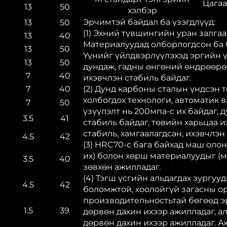
Цагаа
13
50
хэлбэр
Эрчимтэй байдал ба үзэгдлүүд:
13
50
(1) Эхний түвшингийн уран залга
13
40
Материалуудад олборлогдсон ба 
13
50
Үүнийг үйлдвэрлүүлэхэд эргийн ү
13
50
дундаж, гадны өнгөний өндрөөрө
7
40
ихэвчлэн стабиль байдаг.
7
40
(2) Дунд карбоны сталын үндсэн т
холбогдох технологи, автоматик 
7
50
үзүүлэлт нь 200мпа-с их байдаг,
3.5
41
стабиль байдаг, төвийн харьцаа и
стабиль, хамгаалагдсан, ихэвчлэн
4.5
42
(3) HRC70-с бага байхад маш оло
их) болон хөрш материалуудыг (м
3.5
40
зөвхөн ажилладаг.
(4) Тэгш үсгийн альдагдах зургуу
4.5
42
боломжтой, хоолойгүй загасны ор
производительностьтай бөгөөд э
1.5
39
дөрвөн дахин ихээр ажилладаг, а
дөрвөн дахин ихээр ажилладаг. А