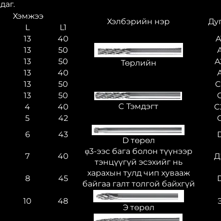
даг.
Хэмжээ
Хэлбэрийн нэр
Ду
L
L1
13
40
A
13
50
13
50
A
Төрлийн
13
40
13
50
C
13
50
C Тэмдэгт
4
40
C
5
42
6
43
D төрөл
φ3-ээс бага болон түүнээр
7
40
Д
тэнцүүгүй эсэхийг нь
харахын тулд чип хувааж
8
45
байгаа галт толгой байхгүй
10
48
Э төрөл