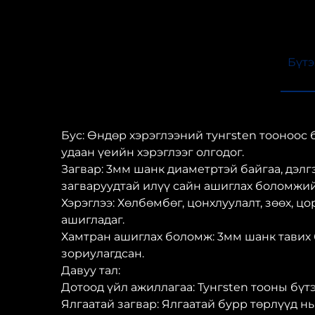
Бүтэ
Бус: Өндөр хэрэглээний тунгsten тооноос 
удаан үеийн хэрэглээг олгодог.
Загвар: 3мм шанк диаметртэй байгаа, дэлгэ
загваруудтай илүү сайн ашиглах боломжий
Хэрэглээ: Хөлбөмбөг, цонхлуулалт, зөөх, ц
ашигладаг.
Хамтран ашиглах боломж: 3мм шанк тавих 
зориулагдсан.
Давуу тал:
Дотоод үйл ажиллагаа: Тунгsten тооны бүтэ
Ялгаатай загвар: Ялгаатай бурр төрлүүд нь