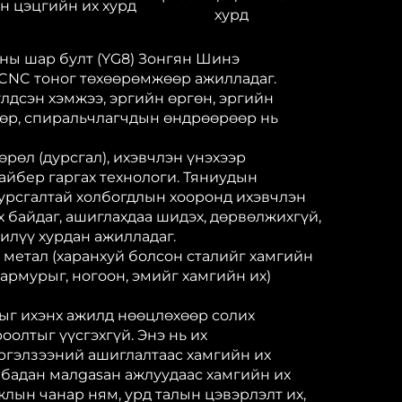
н цэцгийн их хурд
хурд
аны шар булт (YG8) Зонгян Шинэ
CNC тоног төхөөрөмжөөр ажилладаг.
лдсэн хэмжээ, эргийн өргөн, эргийн
өр, спиральчлагчдын өндрөөрөөр нь
өрөл (дурсгал), ихэвчлэн үнэхээр
вайбер гаргах технологи. Тяниудын
 дурсгалтай холбогдлын хооронд ихэвчлэн
х байдаг, ашиглахдаа шидэх, дөрвөлжихгүй,
 илүү хурдан ажилладаг.
н метал (харанхуй болсон сталийг хамгийн
армурыг, ногоон, эмийг хамгийн их)
дыг ихэнх ажилд нөөцлөхөөр солих
оолтыг үүсгэхгүй. Энэ нь их
ргэлзээний ашиглалтаас хамгийн их
лбадан малgasан ажлуудаас хамгийн их
жлын чанар ням, урд талын цэвэрлэлт их,