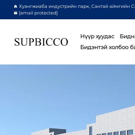
Хуангжиаба индустрийн парк, Сантай аймгийн С
[email protected]
Нүүр хуудас
Бидн
Бидэнтэй холбоо б