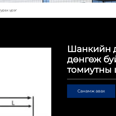
уурах үрэг
Шанкийн д
дөнгөж бу
томиутны 
Санамж авах