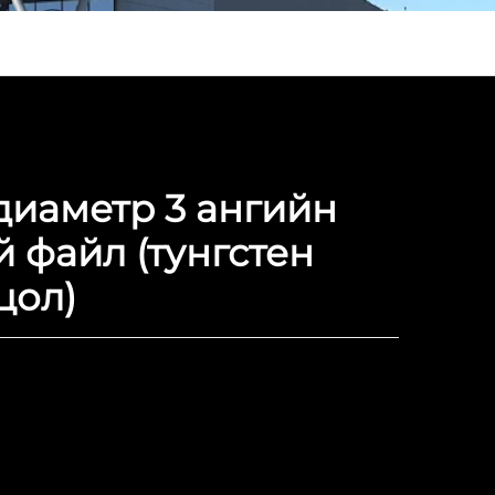
иаметр 3 ангийн
й файл (тунгстен
цол)