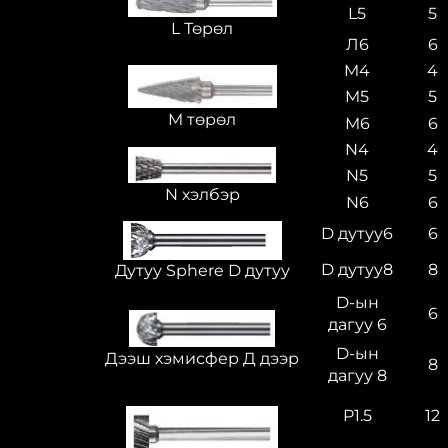
L5
5
L Төрөл
Л6
6
M4
4
M5
5
M төрөл
M6
6
N4
4
N5
5
N хэлбэр
N6
6
D дутуу6
6
D дутуу8
8
Дутуу Sphere D дутуу
D-ын
6
дагуу 6
D-ын
Дээш хэмисфер Д дээр
8
дагуу 8
P1.5
12