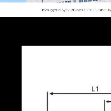
>
Нүүр хуудас
Бүтээгдэхүүн Нягт
Цохилт, х