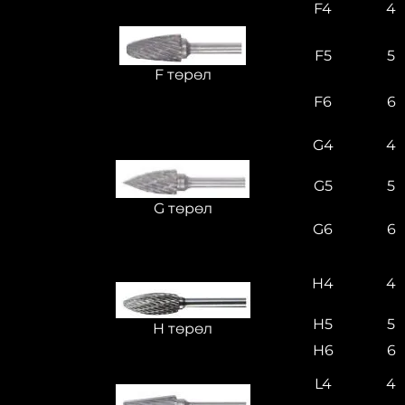
F4
4
F5
5
F төрөл
F6
6
G4
4
G5
5
G төрөл
G6
6
H4
4
H5
5
H төрөл
H6
6
L4
4