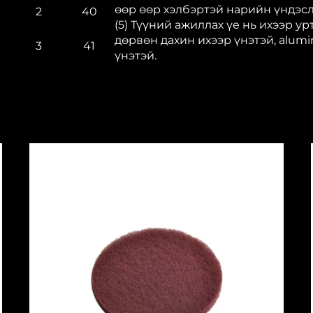
өөр өөр хэлбэртэй нарийн үндэс
2
40
(5) Түүний ажиллах үе нь ихээр урт
дөрвөн дахин ихээр үнэтэй, alumi
3
41
үнэтэй.