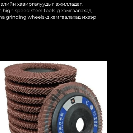
лэлийн хавиргалуудыг ажилладаг.
, high speed steel tools-д хамгаалахад
na grinding wheels-д хамгаалахад ихээр