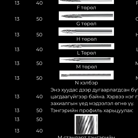
13
40
F төрөл
13
50
G төрөл
13
50
H төрөл
13
40
L Төрөл
13
50
M төрөл
13
50
N хэлбэр
Энэ хуудас дээр дугаарлагдсан б
13
40
цагдаагүйгээр байна. Хэрвээ нэг
захиалгын үед мэдээлэл өгнө үү.
13
50
Тэнгэрийн профиль харьцуулах:
13
50
13
40
M стандарт тэнгэрийн