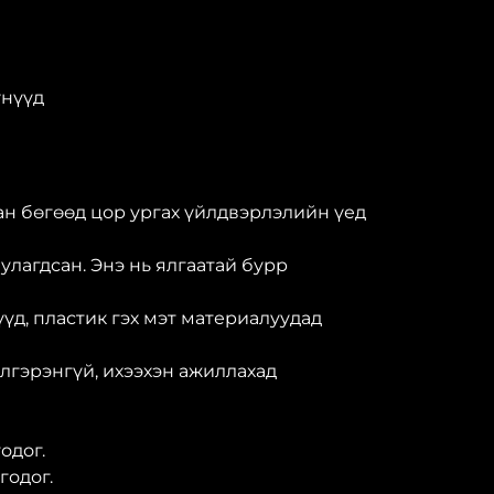
үнүүд
сан бөгөөд цор ургах үйлдвэрлэлийн үед
улагдсан. Энэ нь ялгаатай бурр
үүд, пластик гэх мэт материалуудад
лгэрэнгүй, ихээхэн ажиллахад
одог.
годог.