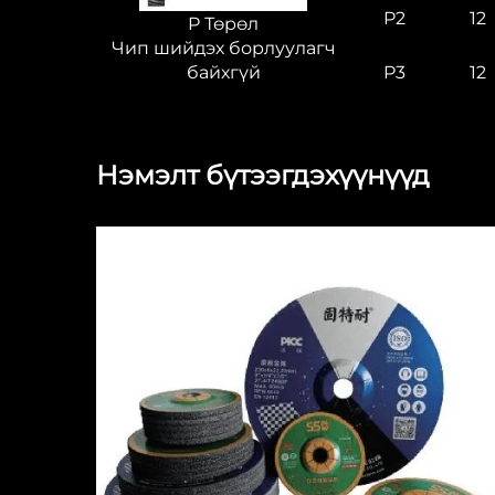
P2
12
P Төрөл
Чип шийдэх борлуулагч
байхгүй
P3
12
Нэмэлт бүтээгдэхүүнүүд