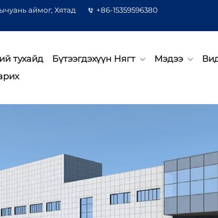
ычуань аймог, Хятад
+86-15359596380
ий тухайд
Бүтээгдэхүүн Нягт
Мэдээ
Ви
арих