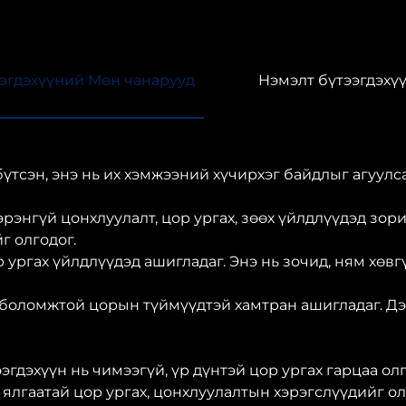
эгдэхүүний Мөн чанарууд
Нэмэлт бүтээгдэхү
бүтсэн, энэ нь их хэмжээний хүчирхэг байдлыг агуул
рэнгүй цонхлуулалт, цор ургах, зөөх үйлдлүүдэд зори
г олгодог.
ор ургах үйлдлүүдэд ашигладаг. Энэ нь зочид, ням хөвг
боломжтой цорын түймүүдтэй хамтран ашигладаг. Дэ
эгдэхүүн нь чимээгүй, үр дүнтэй цор ургах гарцаа олг
 ялгаатай цор ургах, цонхлуулалтын хэрэгслүүдийг ол