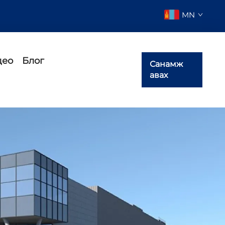
MN
део
Блог
Санамж
авах