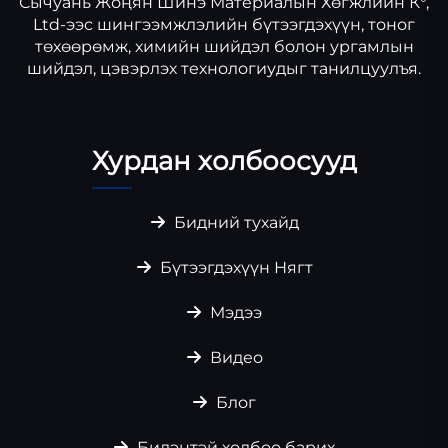
Сычуань Жоңян Шинэ Материалын Хөгжлийн К°,
Ltd-ээс шингээмжлэлийн бүтээгдэхүүн, тоног
төхөөрөмж, химийн шийдэл болон ургамлын
шийдэл, цэвэрлэх технологиудыг танилцуулъя.
Хурдан холбоосууд
Бидний тухайд
Бүтээгдэхүүн Нягт
Мэдээ
Видео
Блог
Бидэнтэй холбоо барих