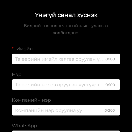
Үнэгүй санал хүснэк
Бидний төлөөлөгч танай хаягт удахнаа
холбогдоно.
Имэйл
0/100
Нэр
0/100
Компанийн нэр
0/200
WhatsApp