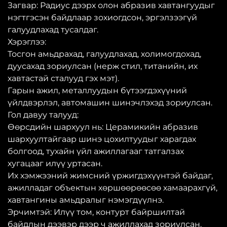
Загвар: Радиус дээрх олон абразив хавтангуудыг
нэгтгэсэн байдлаар зохиогдсон, эргэлзээгүй
галуудлахад тусалдаг.
Хэрэглээ:
Тосгон амьдрахад, галуудлахад, холимогдохад,
дуусахад зориулсан (нерж стил, титанийн, их
хавтастай сталууд гэх мэт).
Гарын ажил, металлуудын бүтээгдэхүүний
үйлдвэрлэл, автомашин шинэчлэхэд зориулсан.
Гол давуу талууд:
Өөрсдийн шархуул нь: Церамикийн абразив
шархуултайгаар шинэ цохилтуудыг харагдах
болгоод, тухайн үйл ажиллагааг татгалзах
хугацааг илүү уртасан.
Их хэмжээний жимсний үржигдэхүүнтэй байдаг,
ажилладаг объектын хөршөөрөөсөө хамаарахгүй,
хавтангины амьдралыг нэмэгдүүлнэ.
Эрчимтэй: Илүү том, контурт байршилтай
байдлын дээвэр дээр ч ажиллахад зориулсан.