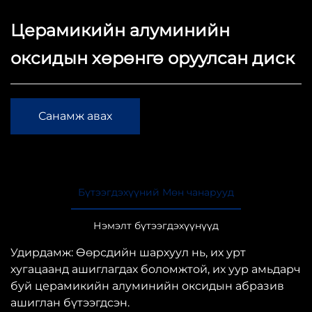
Церамикийн алуминийн
оксидын хөрөнгө оруулсан диск
Санамж авах
Бүтээгдэхүүний Мөн чанарууд
Нэмэлт бүтээгдэхүүнүүд
Удирдамж: Өөрсдийн шархуул нь, их урт
хугацаанд ашиглагдах боломжтой, их уур амьдарч
буй церамикийн алуминийн оксидын абразив
ашиглан бүтээгдсэн.