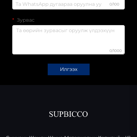
0/100
Зурвас
0/1000
Илгээх