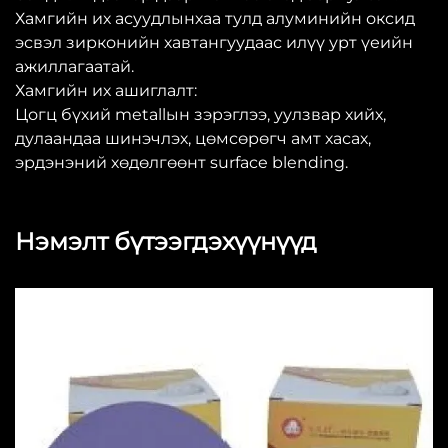
Хамгийн их асуудлынхаа тулд алуминийн оксид
эсвэл зирконийн хавтангуудаас илүү урт үеийн
ажиллагаатай.
Хамгийн их ашиглалт:
Цогц бүхий metallын зэрэглээ, уулзвар хийх,
дулаандаа шинэчлэх, цөмсөрөгч амт хасах,
эрдэнэний хөдөлгөөнт surface blending.
Нэмэлт бүтээгдэхүүнүүд