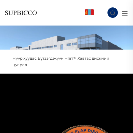
MN
>
Нүүр хуудас
Бүтээгдэхүүн Нягт
Хавтас дискний
цуврал