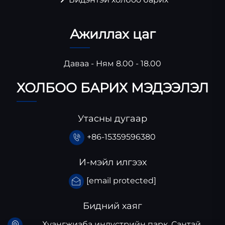
Ажиллах цаг
Даваа - Ням 8.00 - 18.00
ХОЛБОО БАРИХ МЭДЭЭЛЭЛ
Утасны дугаар
+86-15359596380
И-мэйл илгээх
[email protected]
Бидний хаяг
Хуангжиаба индустрийн парк, Сантай