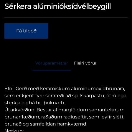
Sérkera alúminióksídvélbeygill
Fá tilboð
Vöruparametrar
Fleiri vörur
Efni: Gerð með keramiskum aluminumoxidbrunara,
sem er kjent fyrir sérfræði að sjálfskarpastu, ótrúlega
sterkja og há hitiþolmæti.
Útarkvörðun: Bestar af margföldum samanteknum
brunarflæðum, raðaðum radíuseftir, sem leyfir slétt
brunað og samfelldan framkvæmd.
Notkun: