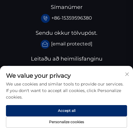
Símanúmer
+86-15359596380
Sendu okkur tölvupóst.
[email protected]
Leitaðu að heimilisfanginu
Huangjiaba ívélagsþing, grunn sveitarfélags
We value your privacy
Santai, Sichuan landhérað, Króatía
We use cookies and similar tools to provide our services.
If you don't want to accept all cookies, click Personalize
cookies.
Accept all
Copyright © 2026 Sichuan Zhongyan New Materials
Personalize cookies
Technology Co., Ltd. Alle Húnr Réttar
Stefna um persónuupplýsingar