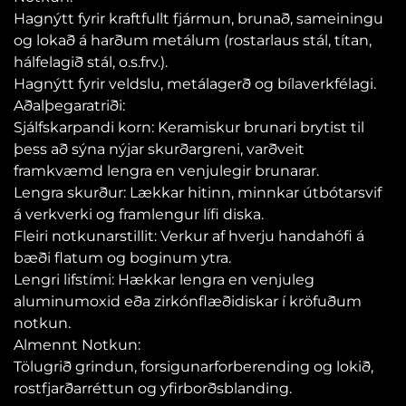
Hagnýtt fyrir kraftfullt fjármun, brunað, sameiningu
og lokað á harðum metálum (rostarlaus stál, títan,
hálfelagið stál, o.s.frv.).
Hagnýtt fyrir veldslu, metálagerð og bílaverkfélagi.
Aðalþegaratriði:
Sjálfskarpandi korn: Keramiskur brunari brytist til
þess að sýna nýjar skurðargreni, varðveit
framkvæmd lengra en venjulegir brunarar.
Lengra skurður: Lækkar hitinn, minnkar útbótarsvif
á verkverki og framlengur lífi diska.
Fleiri notkunarstillit: Verkur af hverju handahófi á
bæði flatum og boginum ytra.
Lengri lifstími: Hækkar lengra en venjuleg
aluminumoxid eða zirkónflæðidiskar í kröfuðum
notkun.
Almennt Notkun:
Tölugrið grindun, forsigunarforberending og lokið,
rostfjarðarréttun og yfirborðsblanding.