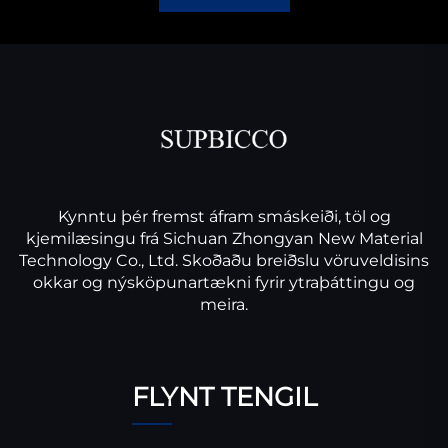
Kynntu þér fremst áfram smáskeiði, töl og
kjemilæsingu frá Sichuan Zhongyan New Material
Technology Co., Ltd. Skoðaðu breiðslu vöruveldisins
okkar og nýsköpunartækni fyrir ytraþáttingu og
meira.
FLYNT TENGIL