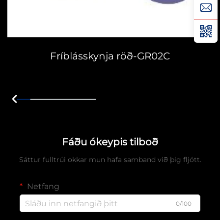
Fríblásskynja röð-GR02C
Fáðu ókeypis tilboð
Sáttur fulltrúi okkar mun hafa samband við þig fljótt.
Netfang
0/100