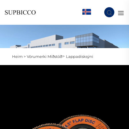
IS
>
Heim >
Vörumerki Miðstöð
Lappadisksýni