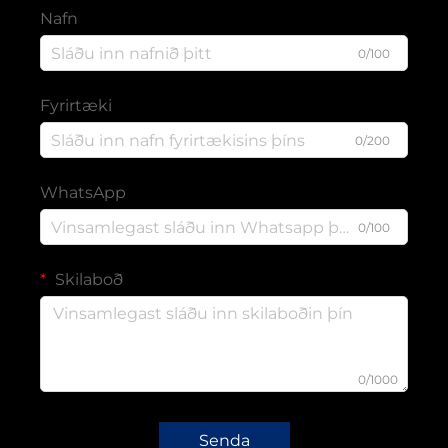
Nafn
0/100
Fyrirtæki
0/200
WhatsApp
0/100
Skilaboð
0/1000
Senda