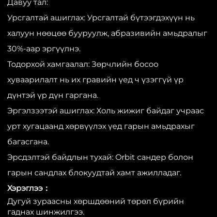
Давуу тал:
Урсгалтай ашиглах: Урсгалтай бүтээгдэхүүн нь
халуун нөөцөө бууруулж, абразивийн амьдралыг
30%-аар эргүүлнэ.
Тодорхой хамгаалал: Зөрчлийн босоо
хуваарилалт нь их гравийн үед ч үзэггүй үр
дүнтэй үр дүн гаргана.
Эргэлзээтэй ашиглах: Холь жижиг байдаг учраас
урт хугацаанд хөрвүүлэх үед гарын амьдрахыг
багасгана.
Эрсдэлтэй байдлын тухай: Orbit сандер болон
гарын сандлах блокуудтай хамт ажилладаг.
Хэрэглээ：
Дугуй зураасны хөршдөөний төрөл бүрийн
гаднах шинжилгээ.