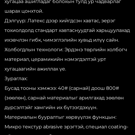
хугацаа ашигладаг болохын тулд ур чадварлаг
шарах цонхтой.
Дэлгүүр: Латекс дээр хийгдсэн хавтас, эерэг
тохиолдолд стандарт хавтаснуудтай харьцуулахад
ихэвчлэн гибк, чимэглэлийн хувьд илүү сайн.
Холбогдлын технологи: Эрдэнэ төрлийн холбогч
материал, церамикийн нэмэгдэлтэй урт
хугацаагийн ажиллах үе.
Зураглах:
Бусад тооны хэмжээ: 40# (сарнай) доош 800#
(зөөлөн), сарнай материалыг арилгахад зөөлөн
дүрсэлтэйг хамгийн их бүтээгдэхүүн.
Материалын бууралтыг хөрвүүлэх функцын:
Микро текстур abrasive эрэгтэй, специал coating-