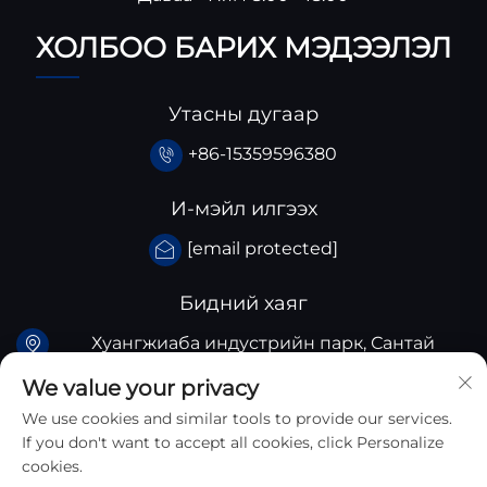
ХОЛБОО БАРИХ МЭДЭЭЛЭЛ
Утасны дугаар
+86-15359596380
И-мэйл илгээх
[email protected]
Бидний хаяг
Хуангжиаба индустрийн парк, Сантай
аймгийн Сычуань аймог, Хятад
We value your privacy
We use cookies and similar tools to provide our services.
If you don't want to accept all cookies, click Personalize
cookies.