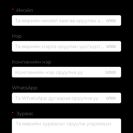
Имэйл
0/100
Нэр
0/100
Компанийн нэр
0/200
WhatsApp
0/100
Зурвас