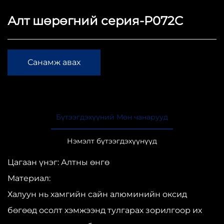
Алт шөрөгний серия-P072C
Санамж авах
Бүтээгдэхүүний Мөн чанарууд
Нэмэлт бүтээгдэхүүнүүд
Цагаан үнэг: Алтны өнгө
Материал:
Халуун нь хамгийн сайн алюминийн оксид
бөгөөд осолт хэмжээнд тулгарах зорилгоор их