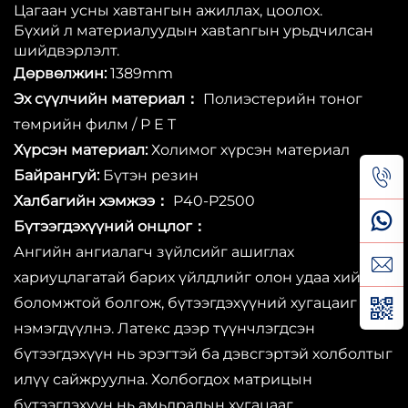
Цагаан усны хавтангын ажиллах, цоолох.
Бүхий л материалуудын хавtanгын урьдчилсан
шийдвэрлэлт.
Дөрвөлжин:
1389mm
Эх сүүлчийн материал：
Полиэстерийн тоног
төмрийн филм / P E T
Хүрсэн материал:
Холимог хүрсэн материал
Байрангуй:
Бүтэн резин
Халбагийн хэмжээ：
P40-P2500
Бүтээгдэхүүний онцлог：
Ангийн ангиалагч зүйлсийг ашиглах
хариуцлагатай барих үйлдлийг олон удаа хийх
боломжтой болгож, бүтээгдэхүүний хугацаиг
нэмэгдүүлнэ. Латекс дээр түүнчлэгдсэн
бүтээгдэхүүн нь эрэгтэй ба дэвсгэртэй холболтыг
илүү сайжруулна. Холбогдох матрицын
бүтээгдэхүүн нь амьдралын хугацааг