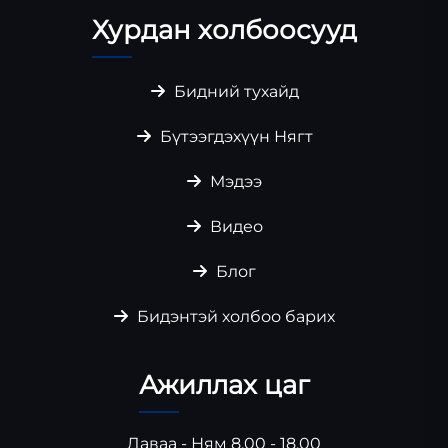
Хурдан холбоосууд
Бидний тухайд
Бүтээгдэхүүн Нягт
Мэдээ
Видео
Блог
Бидэнтэй холбоо барих
Ажиллах цаг
Даваа - Ням 8.00 - 18.00