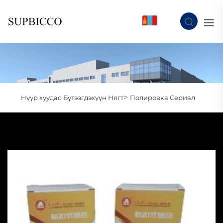
MN
>
Нүүр хуудас
Бүтээгдэхүүн Нягт
Полировка Сериал