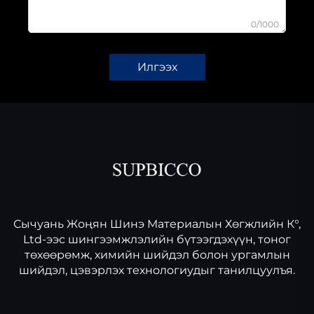
0/1000
Илгээх
Сычуань Жоңян Шинэ Материалын Хөгжлийн К°,
Ltd-ээс шингээмжлэлийн бүтээгдэхүүн, тоног
төхөөрөмж, химийн шийдэл болон ургамлын
шийдэл, цэвэрлэх технологиудыг танилцуулъя.