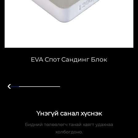
EVA Спот Сандинг Блок
Үнэгүй санал хүснэк
Бидний төлөөлөгч танай хаягт удахнаа
холбогдоно.