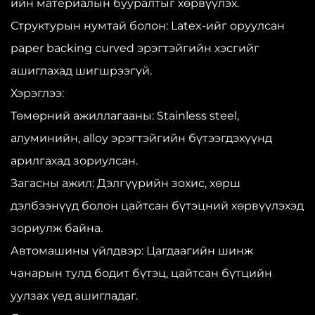
ийн материалын бууралтыг хөрвүүлэх.
Структурын нумтай болон: Latex-ийг оруулсан
paper backing curved эрэгтэйгийн хэсгийг
ашиглахад шигшрээгүй.
Хэрэглээ:
Төмөрний ажиллагааны: Stainless steel,
алуминийн, alloy эрэгтэйгийн бүтээгдэхүүнд
арилгахад зориулсан.
Загасны ажил: Дэлгүүрийн зохис, хөрш
дэлбээнүүд болон цайтсан бүтэцний хөрвүүлэхэд
зориулж байна.
Автомашины үйлдвэр: Цагдаагийн шинж
чанарын тулд бодит бүтэц, цайтсан бүтцийн
уулзах үед ашигладаг.