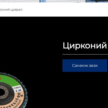
искний цуврал
Цирконий 
Санамж авах