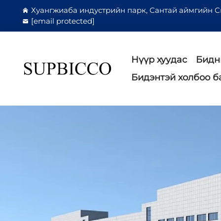
Хуангжиаба индустрийн парк, Сантай аймгийн С
[email protected]
Нүүр хуудас
Бидн
Бидэнтэй холбоо б