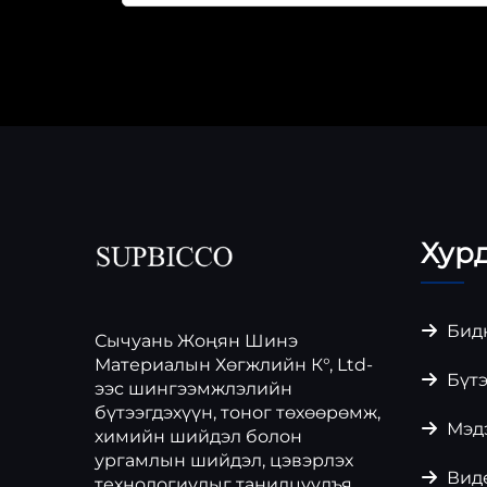
Хур
Бидн
Сычуань Жоңян Шинэ
Материалын Хөгжлийн К°, Ltd-
Бүтэ
ээс шингээмжлэлийн
бүтээгдэхүүн, тоног төхөөрөмж,
Мэд
химийн шийдэл болон
ургамлын шийдэл, цэвэрлэх
Вид
технологиудыг танилцуулъя.