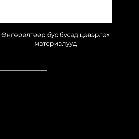
Өнгөрөлтөөр бус бусад цэвэрлэх
материалууд
з