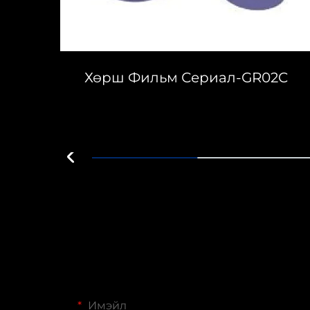
ия-
Хөрш Фильм Сериал-GR02C
Имэйл