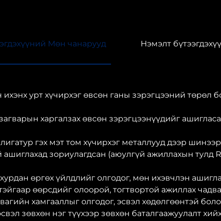
эгдэхүүний Мөн чанарууд
Нэмэлт бүтээгдэхү
энх урт хүчирхэг өвсөн ганы зэрэгцээний төрөл бо
 загварын харгалзах өвсөн зэрэгцээнүүдийг ашигласа
лигатур гэх мэт том хүчирхэг металлууд дээр шинээр g
 ашиглахад зориулагдсан (аюулгүй ажиллахын тулд R
урдан өргөх үйлдлийг олгодог, мөн ихэвчлэн ашигла
эйгаар өөрсдийг олоорой, тогтвортой ажиллах чадва
агийн хамгааллыг олгодог, эсвэл хөдөлгөөнтэй боло
эсвэл зөвхөн нэг түүхээр зөвхөн баталгаажуулалт хий