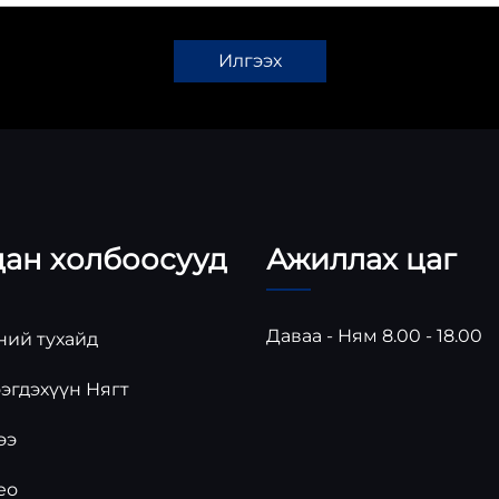
Илгээх
дан холбоосууд
Ажиллах цаг
Даваа - Ням 8.00 - 18.00
ий тухайд
эгдэхүүн Нягт
ээ
ео