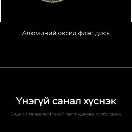
Алюминий оксид флэп диск
Үнэгүй санал хүснэк
Бидний төлөөлөгч танай хаягт удахнаа холбогдоно.