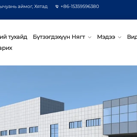
ычуань аймог, Хятад
+86-15359596380
ий тухайд
Бүтээгдэхүүн Нягт
Мэдээ
Ви
арих