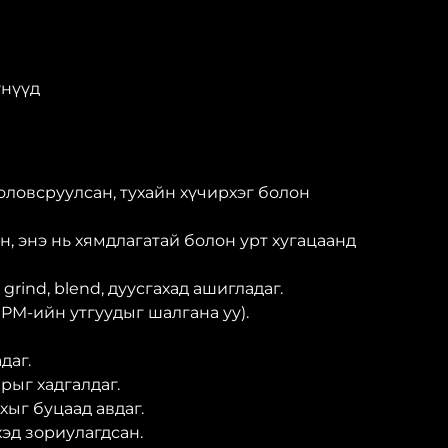
үнүүд
ловсруулсан, тухайн хүчирхэг болон
н, энэ нь хямдлагатай болон урт хугацаанд
rind, blend, дуусгахад ашигладаг.
PM-ийн утгуудыг шалгана уу).
даг.
рыг хадгалдаг.
хыг буцаад авдаг.
хэд зориулагдсан.