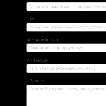
Нэр
Компанийн нэр
WhatsApp
Зурвас