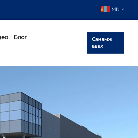
MN
део
Блог
Санамж
авах