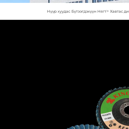
>
Нүүр хуудас
Бүтээгдэхүүн Нягт
Хавтас д