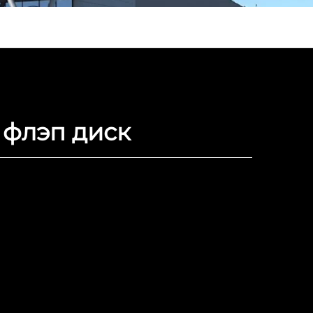
флэп диск