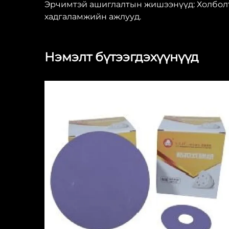
Эрчимтэй ашиглалтын жишээнүүд: Холболты
хадгаламжийн ажлууд.
Нэмэлт бүтээгдэхүүнүүд