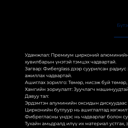
Бүтэ
Удамжлал: Премиум цирконий алюминийн их
хувилбарын үнэтэй тэмцэх чадвартай.
Загвар: Фибerglass дээр суурилсан радиус
ажиллах чадвартай.
Ашиглах зорилго: Төмөр, нисэж буй төмөр, 
Хамгийн зориулалт: Зуучлагч машинуудтай
Давуу тал:
Эрдэмтэн алуминийн оксидын дискуудаас х
Цирконийн бутлуур нь ашиглалтад хөгжилт
Фибрегласны үндэс нь чадварлаг болон сув
Тухайн амьдралд илүү их материал устгах, 